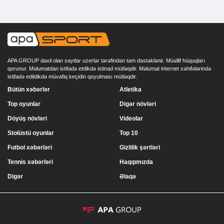
APA GROUP daxil olan saytlar uzerlər tərəfindən tam dəstəklənir. Müəllif hüquqları
qorunur. Məlumatdan istifadə etdikdə istinad mütləqdir. Məlumat internet səhifələrində
istifadə edildikdə müvafiq keçidin qoyulması mütləqdir.
Bütün xəbərlər
Atletika
Top oyunlar
Digər növləri
Döyüş növləri
Videolar
Stolüstü oyunlar
Top 10
Futbol xəbərləri
Gizlilik şərtləri
Tennis xəbərləri
Haqqımızda
Digər
Əlaqə