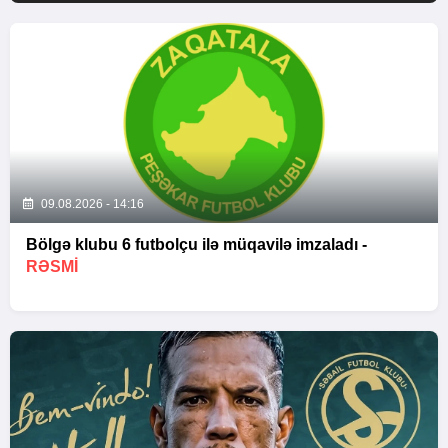
09.08.2026 - 14:16
Bölgə klubu 6 futbolçu ilə müqavilə imzaladı -
RƏSMİ