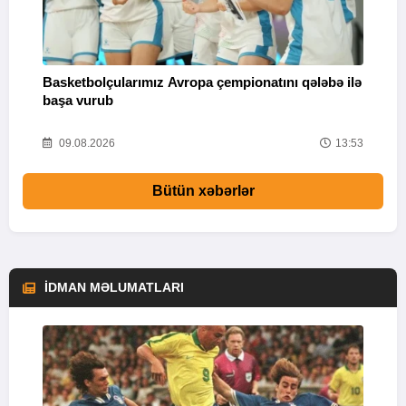
Basketbolçularımız Avropa çempionatını qələbə ilə
Q
başa vurub
V
16
09.08.2026
13:53
Bütün xəbərlər
İDMAN MƏLUMATLARI