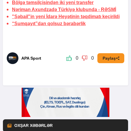
Bölgə təmsilçisindən iki yeni transfer
Nəriman Axundzadə Türkiyə klubunda -
RƏSMİ
"Səbail"in yeni İdarə Heyətinin təqdimatı keçirildi
“Sumqayıt”dan qolsuz bərabərlik
0
0
APA Sport
Paylaş
OXŞAR XƏBƏRLƏR