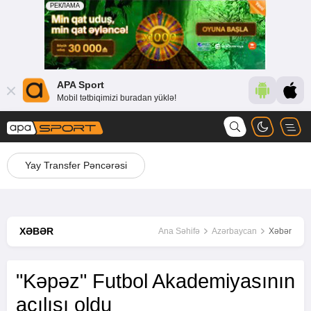
APA Sport
Mobil tətbiqimizi buradan yüklə!
Yay Transfer Pəncərəsi
XƏBƏR
Ana Səhifə
Azərbaycan
Xəbər
"Kəpəz" Futbol Akademiyasının
açılışı oldu