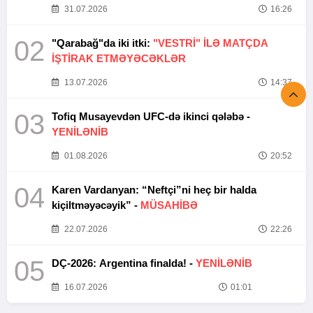
31.07.2026
16:26
02
"Qarabağ"da iki itki:
"VESTRİ" İLƏ MATÇDA
İŞTİRAK ETMƏYƏCƏKLƏR
13.07.2026
14:37
03
Tofiq Musayevdən UFC-də ikinci qələbə -
YENİLƏNİB
01.08.2026
20:52
04
Karen Vardanyan: “Neftçi”ni heç bir halda
kiçiltməyəcəyik” -
MÜSAHİBƏ
22.07.2026
22:26
05
DÇ-2026: Argentina finalda! -
YENİLƏNİB
16.07.2026
01:01