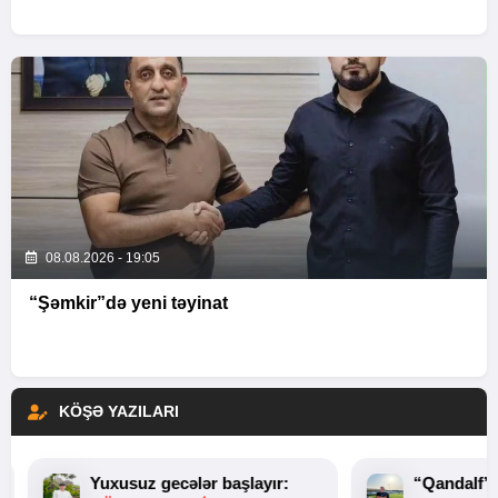
08.08.2026 - 19:05
“Şəmkir”də yeni təyinat
KÖŞƏ YAZILARI
Yuxusuz gecələr başlayır:
“Qandalf”