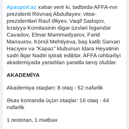
Apasport.az
xəbər verir ki, tədbirdə AFFA-nın
prezidenti Rövnəq Abdullayev, vitse-
prezidentləri Rauf Əliyev, Vaqif Sadıqov,
İcraiyyə Komitəsinin digər üzvləri İsgəndər
Cavadov, Elmar Məmmədyarov, Fərid
Mansurov, Könül Mehtiyeva, baş katib Sərxan
Hacıyev və “Kəpəz” klubunun İdarə Heyətinin
sədri İlqar Nadiri iştirak ediblər. AFFA rəhbərliyi
akademiyada yaradılan şəraitlə tanış olublar.
AKADEMİYA
Akademiya otaqları: 8 otaq - 52 nəfərlik
Əsas komanda üçün otaqlar: 16 otaq - 44
nəfərlik
1 restoran, 1 mətbəx