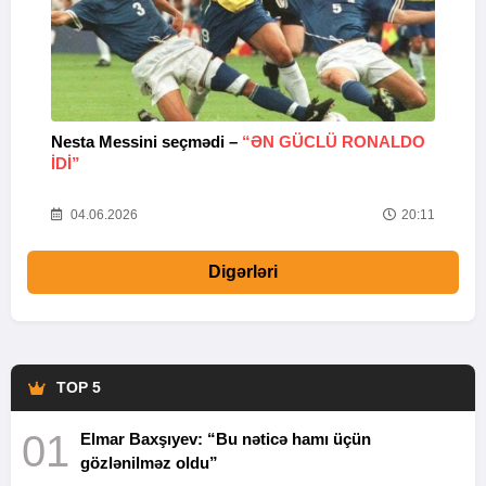
Nesta Messini seçmədi –
“ƏN GÜCLÜ RONALDO
“
IDI”
V
20
04.06.2026
20:11
Digərləri
TOP 5
01
Elmar Baxşıyev: “Bu nəticə hamı üçün
gözlənilməz oldu”