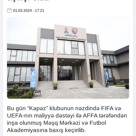
01.03.2024 - 17:21
Bu gün “Kəpəz” klubunun nəzdində FIFA və
UEFA-nın maliyyə dəstəyi ilə AFFA tərəfəndən
inşa olunmuş Məşq Mərkəzi və Futbol
Akademiyasına baxış keçirilib.