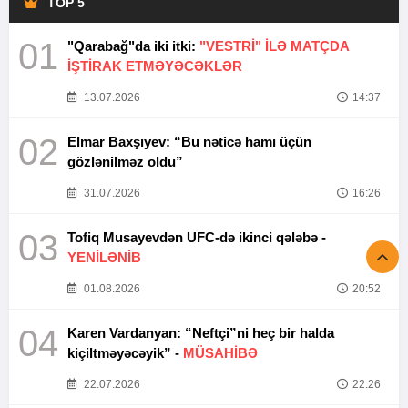
TOP 5
01
"Qarabağ"da iki itki:
"VESTRİ" İLƏ MATÇDA
İŞTİRAK ETMƏYƏCƏKLƏR
13.07.2026
14:37
02
Elmar Baxşıyev: “Bu nəticə hamı üçün
gözlənilməz oldu”
31.07.2026
16:26
03
Tofiq Musayevdən UFC-də ikinci qələbə -
YENİLƏNİB
01.08.2026
20:52
04
Karen Vardanyan: “Neftçi”ni heç bir halda
kiçiltməyəcəyik” -
MÜSAHİBƏ
22.07.2026
22:26