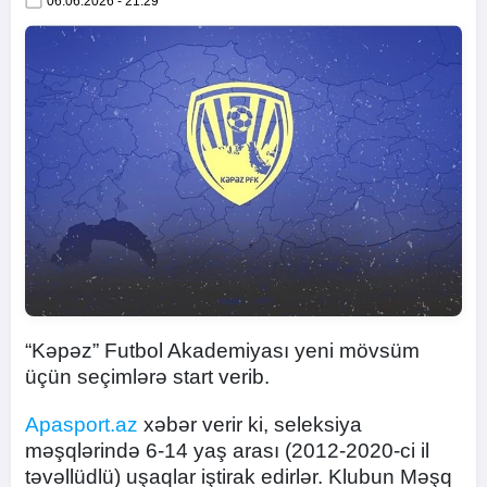
06.06.2026 - 21:29
“Kəpəz” Futbol Akademiyası yeni mövsüm
üçün seçimlərə start verib.
Apasport.az
xəbər verir ki, seleksiya
məşqlərində 6-14 yaş arası (2012-2020-ci il
təvəllüdlü) uşaqlar iştirak edirlər. Klubun Məşq