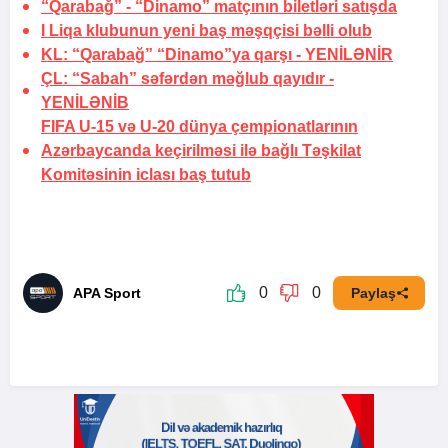
“Qarabağ” - “Dinamo” matçının biletləri satışda
I Liqa klubunun yeni baş məşqçisi bəlli olub
KL: “Qarabağ” “Dinamo”ya qarşı -
YENİLƏNİR
ÇL: “Sabah” səfərdən məğlub qayıdır -
YENİLƏNİB
FIFA U-15 və U-20 dünya çempionatlarının
Azərbaycanda keçirilməsi ilə bağlı Təşkilat
Komitəsinin iclası baş tutub
0
0
APA Sport
Paylaş