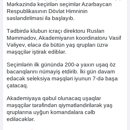
Mərkəzində keçirilən seçimlər Azərbaycan
Respublikasının Dövlət Himninin
səsləndirilməsi ilə başlayıb.
Tədbirdə klubun icraçı direktoru Ruslan
Məmmədov, Akademiyanın koordinatoru Vasif
Vəliyev, eləcə də bütün yaş qrupları üzrə
məşqçilər iştirak ediblər.
Seçimlərin ilk günündə 200-ə yaxın uşaq öz
bacarıqlarını nümayiş etdirib. İki gün davam
edəcək seleksiya məşqləri iyunun 7-də başa
çatacaq.
Akademiyaya qəbul olunacaq uşaqlar
məşqçilər tərəfindən qiymətləndirilərək yaş
qruplarına uyğun komandalara cəlb
ediləcəklər.