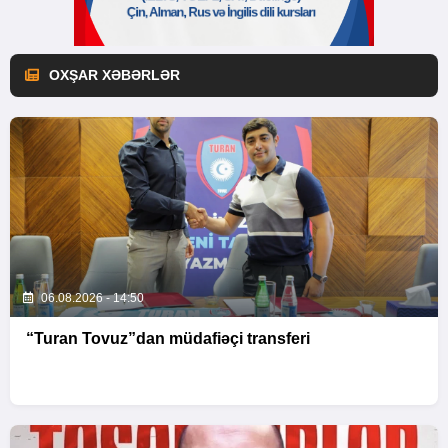
OXŞAR XƏBƏRLƏR
06.08.2026 - 14:50
“Turan Tovuz”dan müdafiəçi transferi