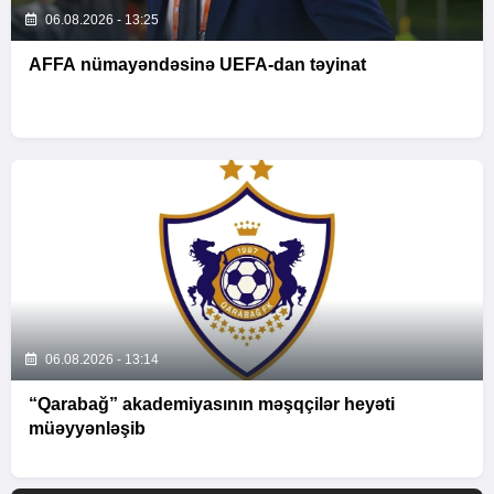
06.08.2026 - 13:25
AFFA nümayəndəsinə UEFA-dan təyinat
06.08.2026 - 13:14
“Qarabağ” akademiyasının məşqçilər heyəti
müəyyənləşib