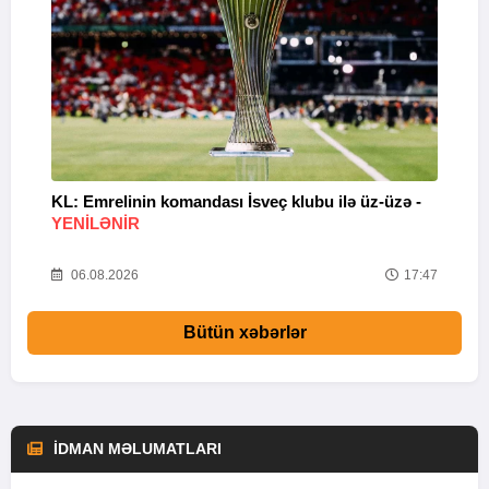
KL: Emrelinin komandası İsveç klubu ilə üz-üzə -
“
YENİLƏNİR
33
06.08.2026
17:47
Bütün xəbərlər
İDMAN MƏLUMATLARI