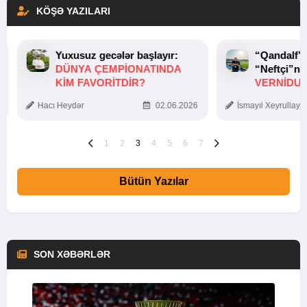
KÖŞƏ YAZILARI
Yuxusuz gecələr başlayır:
“Qandalf”
DÜNYA ÇEMPIONATINDA
“Neftçi”ni
KIM FAVORITDIR?
VERNİDUB
TOXUNUŞ
Hacı Heydər
02.06.2026
İsmayıl Xeyrullaye
1
2
3
4
5
6
7
Bütün Yazılar
SON XƏBƏRLƏR