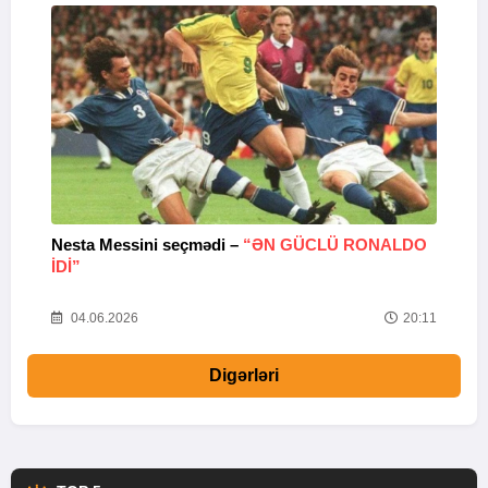
Nesta Messini seçmədi –
“ƏN GÜCLÜ RONALDO
“
IDI”
V
20
04.06.2026
20:11
Digərləri