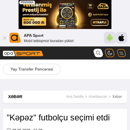
APA Sport
Mobil tətbiqimizi buradan yüklə!
Yay Transfer Pəncərəsi
XƏBƏR
Ana Səhifə
Azərbaycan
Xəbər
"Kəpəz" futbolçu seçimi etdi