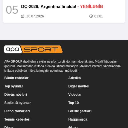
05
DÇ-2026: Argentina finalda! -
YENİLƏNİB
16.07.2026
01:01
APA GROUP daxil olan saytlar uzerlər tərəfindən tam dəstəklənir. Müəllif hüquqları
qorunur. Məlumatdan istifadə etdikdə istinad mütləqdir. Məlumat internet səhifələrində
istifadə edildikdə müvafiq keçidin qoyulması mütləqdir.
Bütün xəbərlər
Atletika
Top oyunlar
Digər növləri
Döyüş növləri
Videolar
Stolüstü oyunlar
Top 10
Futbol xəbərləri
Gizlilik şərtləri
Tennis xəbərləri
Haqqımızda
Digər
Əlaqə