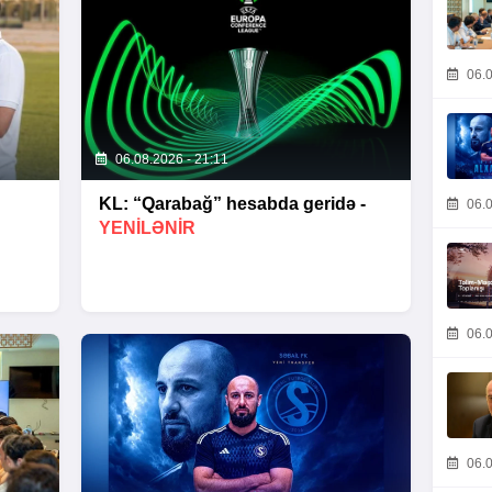
06.0
06.08.2026 - 21:11
KL: “Qarabağ” hesabda geridə -
06.0
YENİLƏNİR
06.0
06.0