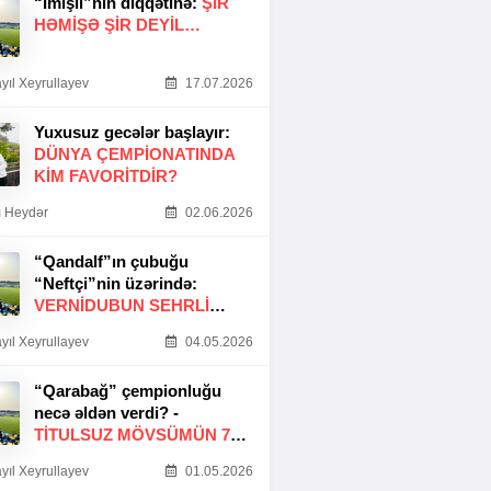
“İmişli”nin diqqətinə:
ŞIR
HƏMIŞƏ ŞIR DEYIL…
yıl Xeyrullayev
17.07.2026
Yuxusuz gecələr başlayır:
DÜNYA ÇEMPIONATINDA
KIM FAVORITDIR?
 Heydər
02.06.2026
“Qandalf”ın çubuğu
“Neftçi”nin üzərində:
VERNİDUBUN SEHRLİ
TOXUNUŞU
yıl Xeyrullayev
04.05.2026
“Qarabağ” çempionluğu
necə əldən verdi? -
TITULSUZ MÖVSÜMÜN 7
SƏBƏBI
yıl Xeyrullayev
01.05.2026