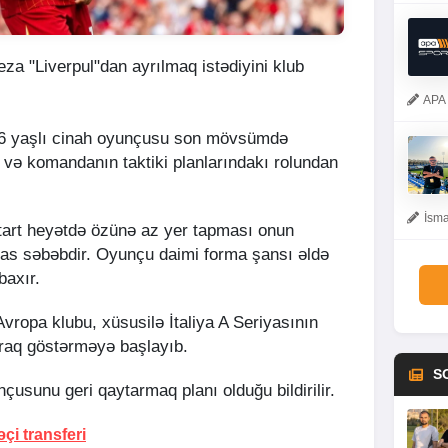
yeza "Liverpul"dan ayrılmaq istədiyini klub
APA 
 26 yaşlı cinah oyunçusu son mövsümdə
ə komandanın taktiki planlarındakı rolundan
İsma
art heyətdə özünə az yer tapması onun
əsas səbəbdir. Oyunçu daimi forma şansı əldə
baxır.
vropa klubu, xüsusilə İtaliya A Seriyasının
raq göstərməyə başlayıb.
S
usunu geri qaytarmaq planı olduğu bildirilir.
i transferi