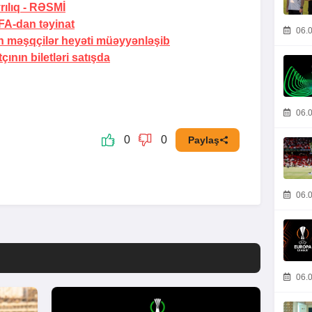
ılıq -
RƏSMİ
A-dan təyinat
06.0
 məşqçilər heyəti müəyyənləşib
nın biletləri satışda
06.0
0
0
Paylaş
06.0
06.0