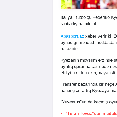
İtaliyalı futbolçu Federiko K
rəhbərliyinə bildirib.
Apasport.az
xəbər verir ki,
oynadığı məhdud müddətdən v
narazıdır.
Kyezanın mövsüm ərzində st
ayrılıq qərarına təsir edən 
etdiyi bir kluba keçməyə isti 
Transfer bazarında bir neçə A
nəhəngləri artıq Kyezaya ma
"Yuventus"un da keçmiş oyunç
“Turan Tovuz”dan müdafiəç