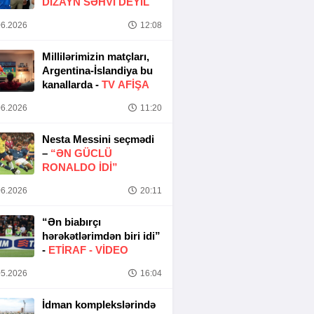
DIZAYN SƏHVI DEYIL
6.2026
12:08
Millilərimizin matçları,
Argentina-İslandiya bu
kanallarda -
TV AFİŞA
6.2026
11:20
Nesta Messini seçmədi
–
“ƏN GÜCLÜ
RONALDO IDI”
6.2026
20:11
“Ən biabırçı
hərəkətlərimdən biri idi”
-
ETIRAF -
VİDEO
5.2026
16:04
İdman komplekslərində