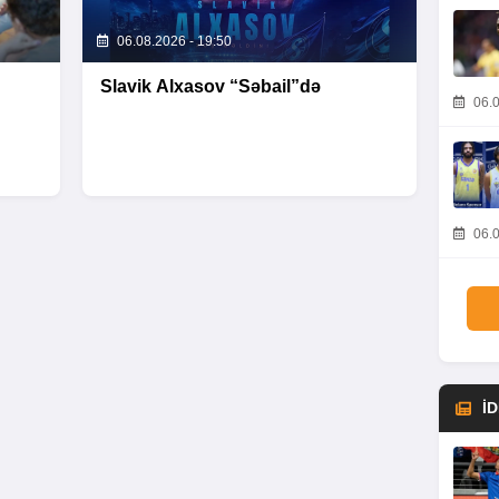
06.08.2026 - 19:50
Slavik Alxasov “Səbail”də
06.0
06.0
İ