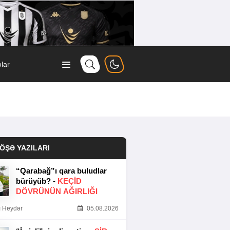
lar
ÖŞƏ YAZILARI
“Qarabağ”ı qara buludlar
bürüyüb? -
KEÇID
DÖVRÜNÜN AĞIRLIĞI
 Heydər
05.08.2026