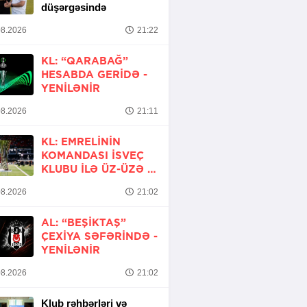
düşərgəsində
8.2026
21:22
KL: “QARABAĞ”
HESABDA GERIDƏ -
YENİLƏNİR
8.2026
21:11
KL: EMRELININ
KOMANDASI İSVEÇ
KLUBU ILƏ ÜZ-ÜZƏ -
YENİLƏNİR
8.2026
21:02
AL: “BEŞIKTAŞ”
ÇEXIYA SƏFƏRINDƏ -
YENİLƏNİR
8.2026
21:02
Klub rəhbərləri və