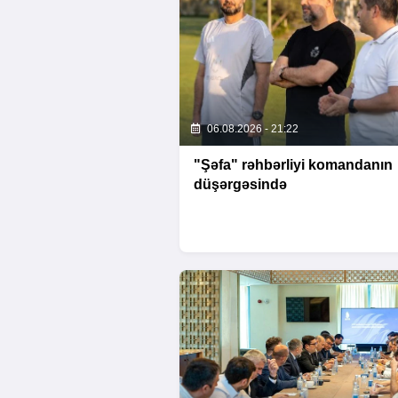
06.08.2026 - 21:22
"Şəfa" rəhbərliyi komandanın
düşərgəsində