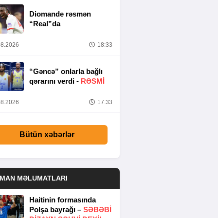
Diomande rəsmən
“Real”da
8.2026
18:33
“Gəncə” onlarla bağlı
qərarını verdi -
RƏSMİ
8.2026
17:33
Bütün xəbərlər
DMAN MƏLUMATLARI
Haitinin formasında
Polşa bayrağı –
SƏBƏBI