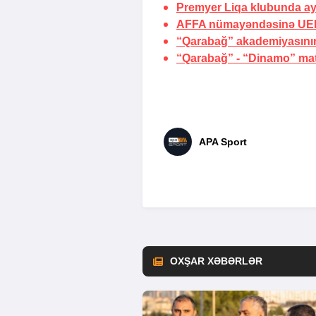
Premyer Liqa klubunda ayr
AFFA nümayəndəsinə UEF
“Qarabağ” akademiyasının
“Qarabağ” - “Dinamo” matçı
APA Sport
OXŞAR XƏBƏRLƏR