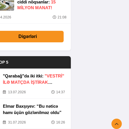
ciddi nöqsanlar:
15
MILYON MANAT!
4.2026
21:08
Digərləri
OP 5
"Qarabağ"da iki itki:
"VESTRİ"
İLƏ MATÇDA İŞTİRAK
ETMƏYƏCƏKLƏR
13.07.2026
14:37
Elmar Baxşıyev: “Bu nəticə
hamı üçün gözlənilməz oldu”
31.07.2026
16:26