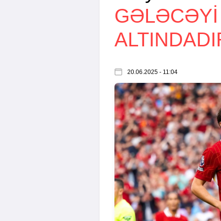
GƏLƏCƏYI
ALTINDADI
20.06.2025 - 11:04