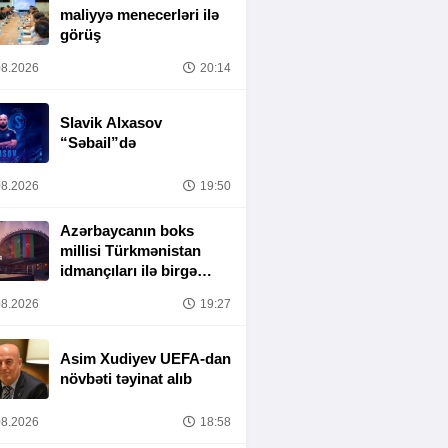
maliyyə menecerləri ilə
görüş
8.2026
20:14
Slavik Alxasov
“Səbail”də
8.2026
19:50
Azərbaycanın boks
millisi Türkmənistan
idmançıları ilə birgə
Bakıda hazırlığa
8.2026
19:27
başlayıb
Asim Xudiyev UEFA-dan
növbəti təyinat alıb
8.2026
18:58