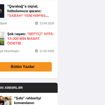
"Qarabağ"a siqnal,
futbolumuza qazanc:
"SABAH" YENI NƏFƏS
GƏTIRDI
Sport
23.04.2026
Şok rəqəm:
"NEFTÇI" AFFA-
YA 200 MIN MANAT
ÖDƏYIB
yıl Xeyrullayev
21.04.2026
Bütün Yazılar
ON XƏBƏRLƏR
"Şəfa" rəhbərliyi
komandanın