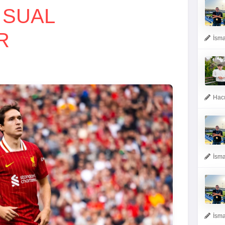
 SUAL
R
İsma
Hacı
İsma
İsma