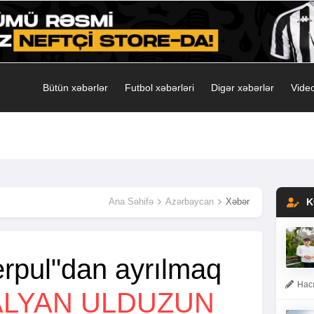
Bütün xəbərlər
Futbol xəbərləri
Digər xəbərlər
Video
Ana Səhifə
Azərbaycan
Xəbər
K
erpul"dan ayrılmaq
Hacı
ALYAN ULDUZUN