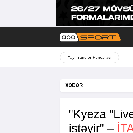
Yay Transfer Pəncərəsi
XƏBƏR
"Kyeza "Liv
istəyir" –
İT