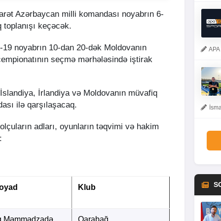
barət Azərbaycan milli komandası noyabrın 6-
 toplanışı keçəcək.
U-19 noyabrın 10-dan 20-dək Moldovanın
APA 
çempionatının seçmə mərhələsində iştirak
 İslandiya, İrlandiya və Moldovanın müvafiq
ası ilə qarşılaşacaq.
İsma
lçuların adları, oyunların təqvimi və hakim
:
S
oyad
Klub
q Məmmədzadə
Qarabağ