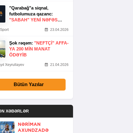
"Qarabağ"a siqnal,
futbolumuza qazanc:
"SABAH" YENI NƏFƏS
GƏTIRDI
Sport
23.04.2026
Şok rəqəm:
"NEFTÇI" AFFA-
YA 200 MIN MANAT
ÖDƏYIB
yıl Xeyrullayev
21.04.2026
Bütün Yazılar
ON XƏBƏRLƏR
NƏRIMAN
AXUNDZADƏ