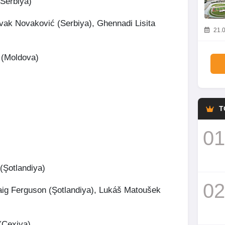
(Serbiya)
vak Novaković (Serbiya), Ghennadi Lisita
21.0
 (Moldova)
T
01
(Şotlandiya)
02
aig Ferguson (Şotlandiya), Lukáš Matoušek
(Çexiya)