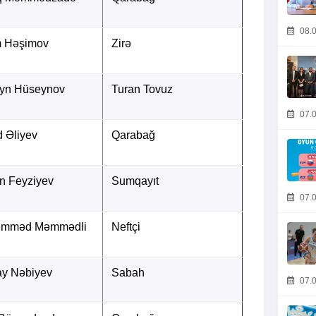
08.0
m Həşimov
Zirə
yn Hüseynov
Turan Tovuz
07.0
 Əliyev
Qarabağ
n Feyziyev
Sumqayıt
07.0
mməd Məmmədli
Neftçi
ay Nəbiyev
Sabah
07.0