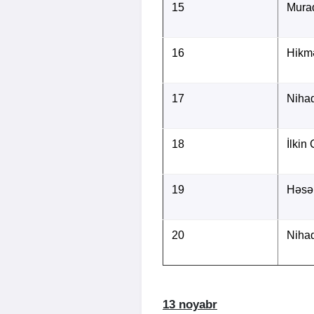
15
Mura
16
Hikm
17
Niha
18
İlkin 
19
Həsə
20
Nihad
13 noyabr