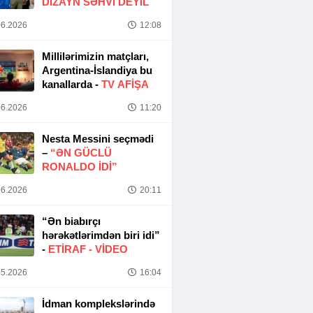
DIZAYN SƏHVI DEYIL
6.2026
12:08
Millilərimizin matçları,
Argentina-İslandiya bu
kanallarda -
TV AFİŞA
6.2026
11:20
Nesta Messini seçmədi
–
“ƏN GÜCLÜ
RONALDO IDI”
6.2026
20:11
“Ən biabırçı
hərəkətlərimdən biri idi”
-
ETIRAF -
VİDEO
5.2026
16:04
İdman komplekslərində