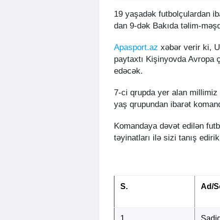
19 yaşadək futbolçulardan i
dan 9-dək Bakıda təlim-məşq
Apasport.az
xəbər verir ki, 
paytaxtı Kişinyovda Avropa 
edəcək.
7-ci qrupda yer alan millimiz
yaş qrupundan ibarət komand
Komandaya dəvət edilən futbo
təyinatları ilə sizi tanış edirik
S.
Ad/S
1
Sadi