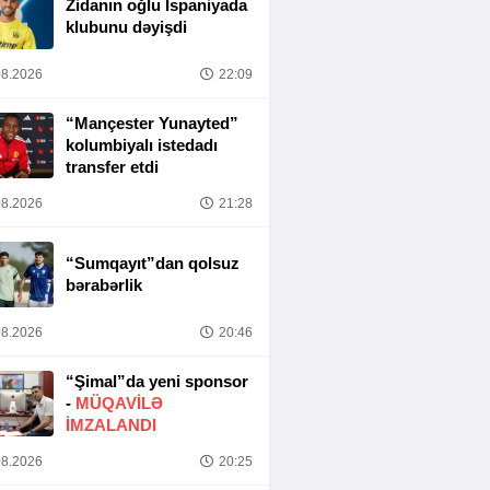
Zidanın oğlu İspaniyada
klubunu dəyişdi
8.2026
22:09
“Mançester Yunayted”
kolumbiyalı istedadı
transfer etdi
8.2026
21:28
“Sumqayıt”dan qolsuz
bərabərlik
8.2026
20:46
“Şimal”da yeni sponsor
-
MÜQAVİLƏ
İMZALANDI
8.2026
20:25