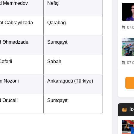
d Məmmədov
Neftçi
ət Cəbrayılzadə
Qarabağ
07.0
d Əhmədzadə
Sumqayıt
Cəfərli
Sabah
07.0
n Nəzərli
Ankaragücü (Türkiyə)
 Orucəli
Sumqayıt
İ