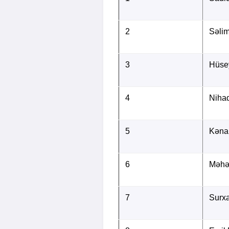
2
Səli
3
Hüse
4
Nihad
5
Kəna
6
Məhə
7
Surx