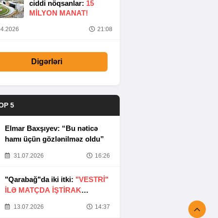
ciddi nöqsanlar:
15
MILYON MANAT!
4.2026
21:08
Digərləri
OP 5
Elmar Baxşıyev: “Bu nəticə
hamı üçün gözlənilməz oldu”
31.07.2026
16:26
"Qarabağ"da iki itki:
"VESTRİ"
İLƏ MATÇDA İŞTİRAK
ETMƏYƏCƏKLƏR
13.07.2026
14:37