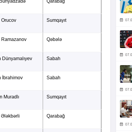
 Bünyadzadə
Qarabağ
r Orucov
Sumqayıt
07.0
r Ramazanov
Qəbələ
07.0
n Dünyamalıyev
Sabah
 İbrahimov
Sabah
07.0
n Muradlı
Sumqayıt
 Ələkbərli
Qarabağ
07.0