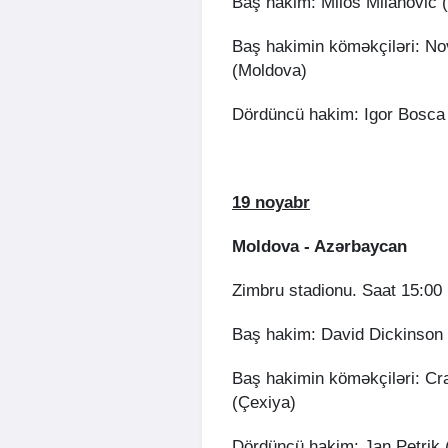
Baş hakim: Miloš Milanović 
Baş hakimin köməkçiləri: No
(Moldova)
Dördüncü hakim: Igor Bosca
19 noyabr
Moldova - Azərbaycan
Zimbru stadionu. Saat 15:00
Baş hakim: David Dickinson 
Baş hakimin köməkçiləri: Cr
(Çexiya)
Dördüncü hakim: Jan Petrik 