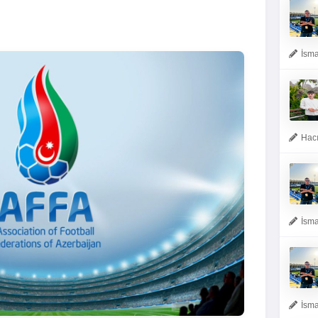
İsma
Hacı
İsma
İsma