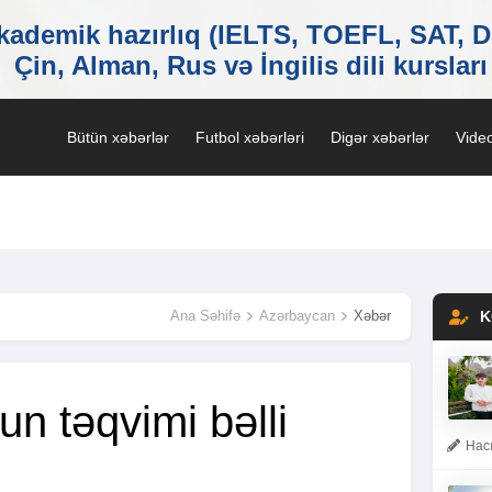
Bütün xəbərlər
Futbol xəbərləri
Digər xəbərlər
Video
Ana Səhifə
Azərbaycan
Xəbər
K
un təqvimi bəlli
Hacı