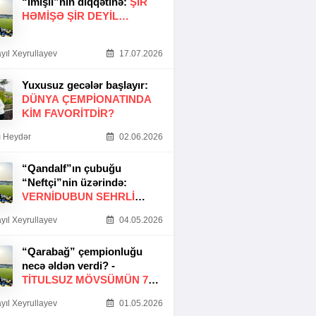
“İmişli”nin diqqətinə:
ŞIR
HƏMIŞƏ ŞIR DEYIL…
yıl Xeyrullayev
17.07.2026
Yuxusuz gecələr başlayır:
DÜNYA ÇEMPIONATINDA
KIM FAVORITDIR?
 Heydər
02.06.2026
“Qandalf”ın çubuğu
“Neftçi”nin üzərində:
VERNİDUBUN SEHRLİ
TOXUNUŞU
yıl Xeyrullayev
04.05.2026
“Qarabağ” çempionluğu
necə əldən verdi? -
TITULSUZ MÖVSÜMÜN 7
SƏBƏBI
yıl Xeyrullayev
01.05.2026