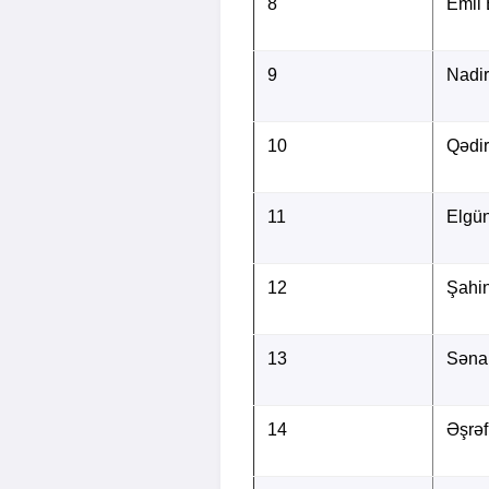
8
Emil
9
Nadi
10
Qədi
11
Elgü
12
Şahin
13
Səna
14
Əşrəf