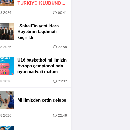
TÜRKIYƏ KLUBUNDA
-
RƏSMİ
8.2026
00:41
"Səbail"in yeni İdarə
Heyətinin təqdimatı
keçirildi
8.2026
23:58
U16 basketbol millimizin
Avropa çempionatında
oyun cədvəli məlum
olub
8.2026
23:32
Millimizdən çətin qələbə
8.2026
22:48