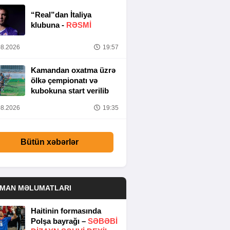
“Real”dan İtaliya
klubuna -
RƏSMİ
8.2026
19:57
Kamandan oxatma üzrə
ölkə çempionatı və
kubokuna start verilib
8.2026
19:35
Bütün xəbərlər
DMAN MƏLUMATLARI
Haitinin formasında
Polşa bayrağı –
SƏBƏBI