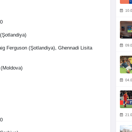
10.0
00
(Şotlandiya)
09.0
ig Ferguson (Şotlandiya), Ghennadi Lisita
 (Moldova)
04.0
21.0
00