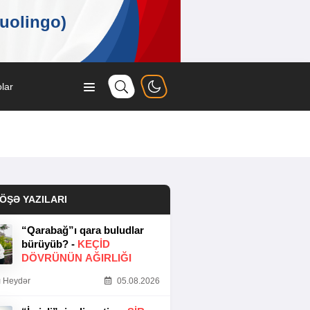
lar
ÖŞƏ YAZILARI
“Qarabağ”ı qara buludlar
bürüyüb? -
KEÇID
DÖVRÜNÜN AĞIRLIĞI
 Heydər
05.08.2026