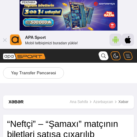
APA Sport
Mobil tətbiqimizi buradan yüklə!
Yay Transfer Pəncərəsi
XƏBƏR
Ana Səhifə
Azərbaycan
Xəbər
“Neftçi” – “Şamaxı” matçının
biletləri satışa çıxarılıb