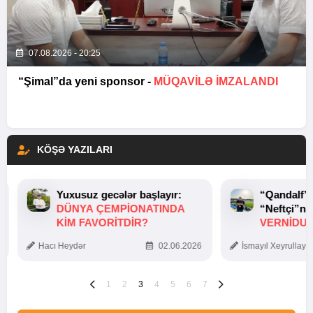
07.08.2026 - 20:25
“Şimal”da yeni sponsor -
MÜQAVİLƏ İMZALANDI
KÖŞƏ YAZILARI
Yuxusuz gecələr başlayır:
“Qandalf”
DÜNYA ÇEMPIONATINDA
“Neftçi”ni
KIM FAVORITDIR?
VERNİDUB
TOXUNUŞ
Hacı Heydər
02.06.2026
İsmayıl Xeyrullaye
1
2
3
4
5
6
7