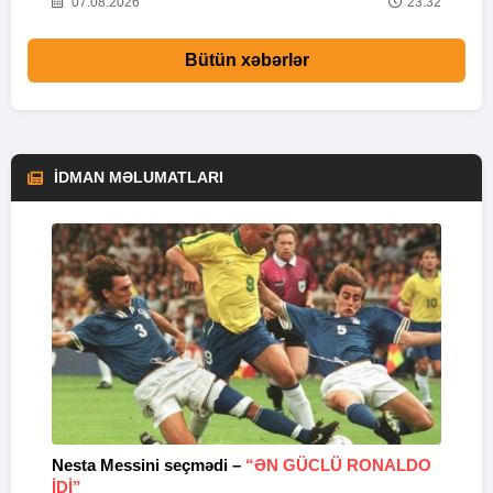
58
07.08.2026
23:32
Bütün xəbərlər
İDMAN MƏLUMATLARI
Nesta Messini seçmədi –
“ƏN GÜCLÜ RONALDO
“
IDI”
V