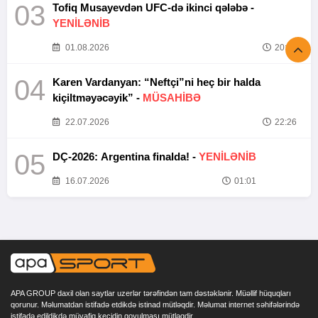
03
Tofiq Musayevdən UFC-də ikinci qələbə -
YENİLƏNİB
01.08.2026
20:52
04
Karen Vardanyan: “Neftçi”ni heç bir halda
kiçiltməyəcəyik” -
MÜSAHİBƏ
22.07.2026
22:26
05
DÇ-2026: Argentina finalda! -
YENİLƏNİB
16.07.2026
01:01
APA GROUP daxil olan saytlar uzerlər tərəfindən tam dəstəklənir. Müəllif hüquqları
qorunur. Məlumatdan istifadə etdikdə istinad mütləqdir. Məlumat internet səhifələrində
istifadə edildikdə müvafiq keçidin qoyulması mütləqdir.