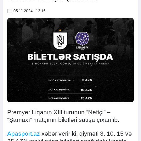
05.11.2024 - 13:16
Premyer Liqanın XIII turunun “Neftçi” –
“Şamaxı” matçının biletləri satışa çıxarılıb.
Apasport.az
xəbər verir ki, qiyməti 3, 10, 15 və