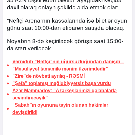
35 AZN təşkil edən biletləri aşağıdakı keçidə
daxil olaraq onlayn şəkildə əldə etmək olar:
“Neftçi Arena”nın kassalarında isə biletlər oyun
günü saat 10:00-dan etibarən satışda olacaq.
Noyabrın 8-də keçiriləcək görüşə saat 15:00-
da start veriləcək.
Vernidub “Neftçi”nin uğursuzluğundan danışdı –
“Məsuliyyət tamamilə mənim üzərimdədir”
"Zirə"də növbəti ayrılıq -
RƏSMİ
"Şəfa" toplanışı məğlubiyyətsiz başa vurdu
Azər Məmmədov: "Azarkeşlərimizi qələbələrlə
sevindirəcəyik"
“Sabah”ın oyununa təyin olunan hakimlər
dəyişdirildi