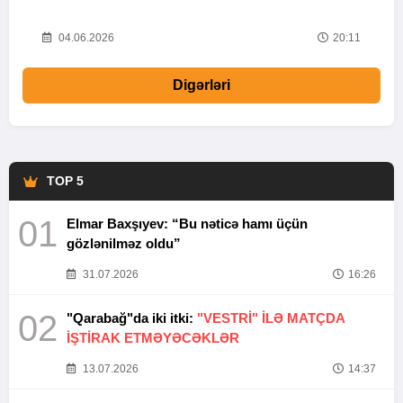
20
04.06.2026
20:11
Digərləri
TOP 5
01
Elmar Baxşıyev: “Bu nəticə hamı üçün
gözlənilməz oldu”
31.07.2026
16:26
02
"Qarabağ"da iki itki:
"VESTRİ" İLƏ MATÇDA
İŞTİRAK ETMƏYƏCƏKLƏR
13.07.2026
14:37