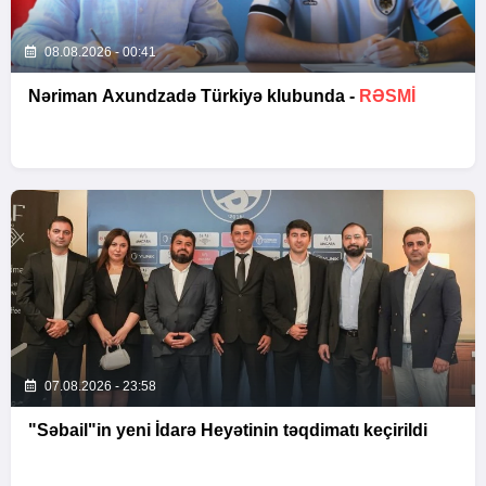
08.08.2026 - 00:41
Nəriman Axundzadə Türkiyə klubunda -
RƏSMİ
07.08.2026 - 23:58
"Səbail"in yeni İdarə Heyətinin təqdimatı keçirildi