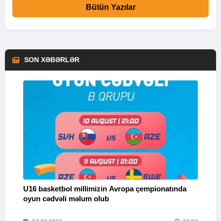
Bütün Yazılar
SON XƏBƏRLƏR
U16 basketbol millimizin Avropa çempionatında
M
oyun cədvəli məlum olub