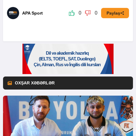
0
0
APA Sport
Paylaş
OXŞAR XƏBƏRLƏR