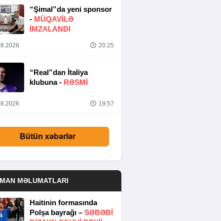
“Şimal”da yeni sponsor
-
MÜQAVİLƏ
İMZALANDI
8.2026
20:25
“Real”dan İtaliya
klubuna -
RƏSMİ
8.2026
19:57
Bütün xəbərlər
DMAN MƏLUMATLARI
Haitinin formasında
Polşa bayrağı –
SƏBƏBI