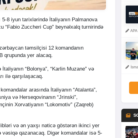
-8 iyun tarixlərində İtaliyanın Palmanova
cu “Fabio Zuccheri Cup” beynəlxalq turnirində
APA 
Azərbaycan təmsilçisi 12 komandanın
 B qrupunda yer alacaq.
İsma
İtaliyanın “Bolonya”, “Karlin Muzane” və
ı ilə qarşılaşacaq.
 komandalar arasında İtaliyanın “Atalanta”,
niya və Herseqovinanın “Jrinski”,
mçinin Xorvatiyanın “Lokomotiv” (Zaqreb)
S
bləri və ən yaxşı nəticə göstərən ikinci yer
nə vəsiqə qazanacaq. Digər komandalar isə 5-