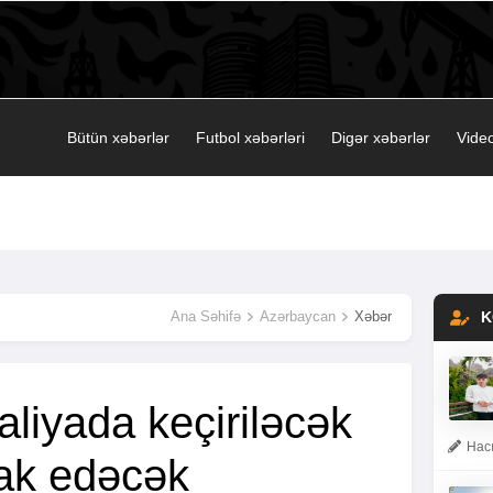
Bütün xəbərlər
Futbol xəbərləri
Digər xəbərlər
Video
Ana Səhifə
Azərbaycan
Xəbər
K
aliyada keçiriləcək
Hacı
irak edəcək