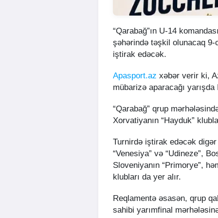
“Qarabağ”ın U-14 komandası 5
şəhərində təşkil olunacaq 9-
iştirak edəcək.
Apasport.az
xəbər verir ki, 
mübarizə aparacağı yarışda
“Qarabağ” qrup mərhələsində 
Xorvatiyanın “Hayduk” klublar
Turnirdə iştirak edəcək digər
“Venesiya” və “Udineze”, Bos
Sloveniyanın “Primorye”, hə
klubları da yer alır.
Reqlamentə əsasən, qrup qali
sahibi yarımfinal mərhələsi