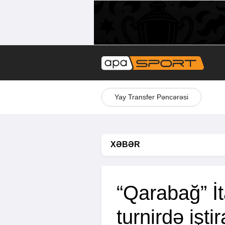
Yay Transfer Pəncərəsi
XƏBƏR
“Qarabağ” İt
turnirdə işt