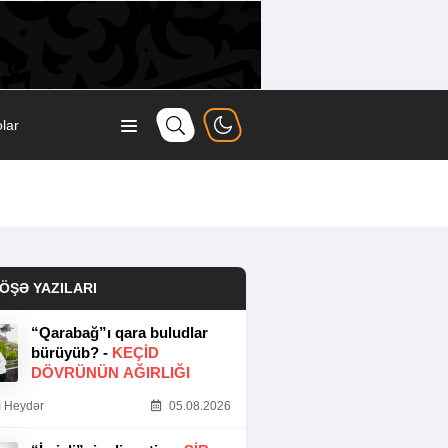
lar
ÖŞƏ YAZILARI
“Qarabağ”ı qara buludlar
bürüyüb? -
KEÇID
DÖVRÜNÜN AĞIRLIĞI
 Heydər
05.08.2026