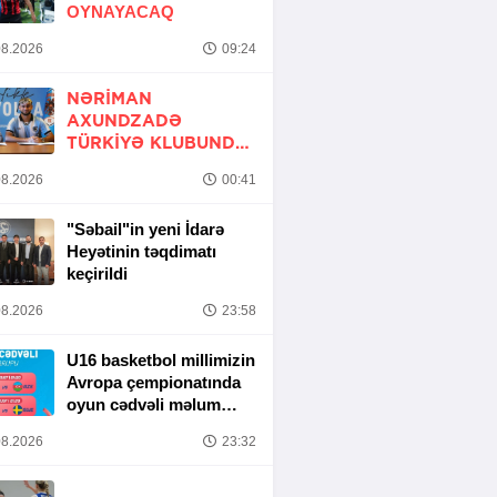
OYNAYACAQ
8.2026
09:24
NƏRIMAN
AXUNDZADƏ
TÜRKIYƏ KLUBUNDA
-
RƏSMİ
8.2026
00:41
"Səbail"in yeni İdarə
Heyətinin təqdimatı
keçirildi
8.2026
23:58
U16 basketbol millimizin
Avropa çempionatında
oyun cədvəli məlum
olub
8.2026
23:32