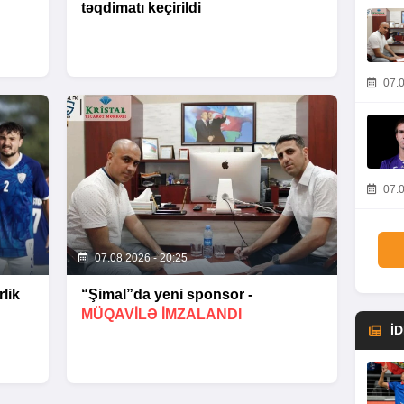
təqdimatı keçirildi
07.0
07.0
07.08.2026 - 20:25
lik
“Şimal”da yeni sponsor -
MÜQAVİLƏ İMZALANDI
İ