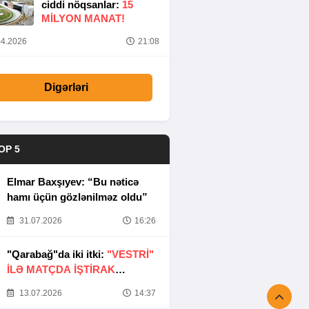
ciddi nöqsanlar:
15
MILYON MANAT!
4.2026
21:08
Digərləri
OP 5
Elmar Baxşıyev: “Bu nəticə
hamı üçün gözlənilməz oldu”
31.07.2026
16:26
"Qarabağ"da iki itki:
"VESTRİ"
İLƏ MATÇDA İŞTİRAK
ETMƏYƏCƏKLƏR
13.07.2026
14:37