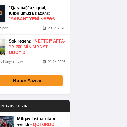
"Qarabağ"a siqnal,
futbolumuza qazanc:
"SABAH" YENI NƏFƏS
GƏTIRDI
Sport
23.04.2026
Şok rəqəm:
"NEFTÇI" AFFA-
YA 200 MIN MANAT
ÖDƏYIB
yıl Xeyrullayev
21.04.2026
Bütün Yazılar
ON XƏBƏRLƏR
Müqaviləsinə xitam
verildi -
QƏTƏRDƏ