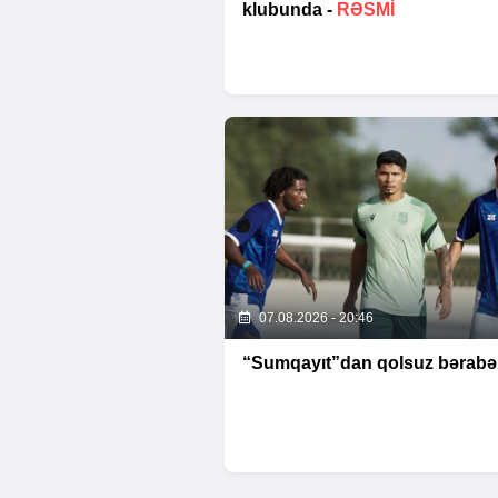
klubunda -
RƏSMİ
07.08.2026 - 20:46
“Sumqayıt”dan qolsuz bərabər