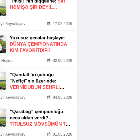
“İmişli”nin diqqətinə:
ŞIR
HƏMIŞƏ ŞIR DEYIL…
yıl Xeyrullayev
17.07.2026
Yuxusuz gecələr başlayır:
DÜNYA ÇEMPIONATINDA
KIM FAVORITDIR?
 Heydər
02.06.2026
“Qandalf”ın çubuğu
“Neftçi”nin üzərində:
VERNİDUBUN SEHRLİ
TOXUNUŞU
yıl Xeyrullayev
04.05.2026
“Qarabağ” çempionluğu
necə əldən verdi? -
TITULSUZ MÖVSÜMÜN 7
SƏBƏBI
yıl Xeyrullayev
01.05.2026