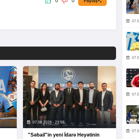
0
0
Paylaş
07.0
07.0
07.0
07.08.2026 - 23:58
07.0
"Səbail"in yeni İdarə Heyətinin