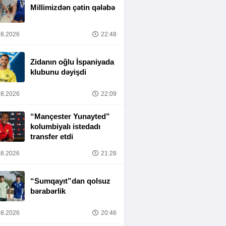
Millimizdən çətin qələbə
8.2026
22:48
Zidanın oğlu İspaniyada
klubunu dəyişdi
8.2026
22:09
“Mançester Yunayted”
kolumbiyalı istedadı
transfer etdi
8.2026
21:28
“Sumqayıt”dan qolsuz
bərabərlik
8.2026
20:46