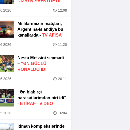
DIZAYN SƏHVI DEYIL
6.2026
12:08
Millilərimizin matçları,
Argentina-İslandiya bu
kanallarda -
TV AFİŞA
6.2026
11:20
Nesta Messini seçmədi
–
“ƏN GÜCLÜ
RONALDO IDI”
6.2026
20:11
“Ən biabırçı
hərəkətlərimdən biri idi”
-
ETIRAF -
VİDEO
5.2026
16:04
İdman komplekslərində