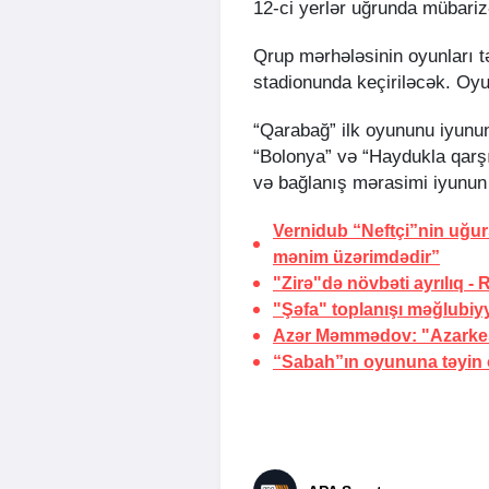
12-ci yerlər uğrunda mübariz
Qrup mərhələsinin oyunları t
stadionunda keçiriləcək. Oyun
“Qarabağ” ilk oyununu iyunu
“Bolonya” və “Haydukla qarşı
və bağlanış mərasimi iyunun
Vernidub “Neftçi”nin uğu
mənim üzərimdədir”
"Zirə"də növbəti ayrılıq -
"Şəfa" toplanışı məğlubiy
Azər Məmmədov: "Azarkeşl
“Sabah”ın oyununa təyin o