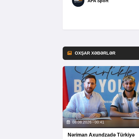
APA Sport
OXŞAR XƏBƏRLƏR
08.08.2026 - 00:41
Nəriman Axundzadə Türkiyə