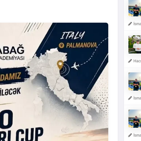
İsma
Hacı
İsma
İsma