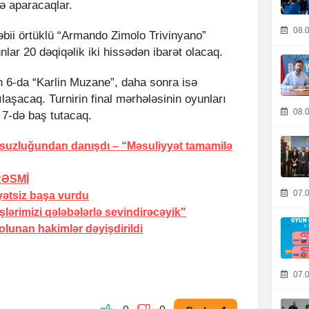
ə aparacaqlar.
08.0
əbii örtüklü “Armando Zimolo Trivinyano”
lar 20 dəqiqəlik iki hissədən ibarət olacaq.
n 6-da “Karlin Muzane”, daha sonra isə
laşacaq. Turnirin final mərhələsinin oyunları
08.0
 7-də baş tutacaq.
rsuzluğundan danışdı –
“Məsuliyyət tamamilə
RƏSMİ
07.0
yətsiz başa vurdu
ərimizi qələbələrlə sevindirəcəyik"
lunan hakimlər dəyişdirildi
07.0