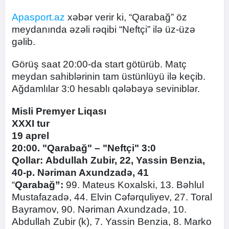
Apasport.az
xəbər verir ki, “Qarabağ” öz
meydanında əzəli rəqibi “Neftçi” ilə üz-üzə
gəlib.
Görüş saat 20:00-da start götürüb. Matç
meydan sahiblərinin tam üstünlüyü ilə keçib.
Ağdamlılar 3:0 hesablı qələbəyə seviniblər.
Misli Premyer Liqası
XXXI tur
19 aprel
20:00. "Qarabağ" – "Neftçi" 3:0
Qollar: Abdullah Zubir, 22, Yassin Benzia,
40-p. Nəriman Axundzadə, 41
“
Qarabağ”:
99. Mateus Koxalski, 13. Bəhlul
Mustafazadə, 44. Elvin Cəfərquliyev, 27. Toral
Bayramov, 90. Nəriman Axundzadə, 10.
Abdullah Zubir (k), 7. Yassin Benzia, 8. Marko