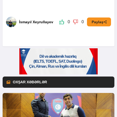
0
0
İsmayıl Xeyrullayev
Paylaş
OXŞAR XƏBƏRLƏR