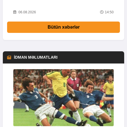
20
06.08.2026
14:50
Bütün xəbərlər
İDMAN MƏLUMATLARI