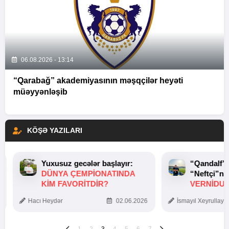
06.08.2026 - 13:14
“Qarabağ” akademiyasının məşqçilər heyəti
müəyyənləşib
KÖŞƏ YAZILARI
Yuxusuz gecələr başlayır:
“Qandalf”
DÜNYA ÇEMPIONATINDA
“Neftçi”ni
KIM FAVORITDIR?
VERNİDUB
TOXUNUŞ
Hacı Heydər
02.06.2026
İsmayıl Xeyrullaye