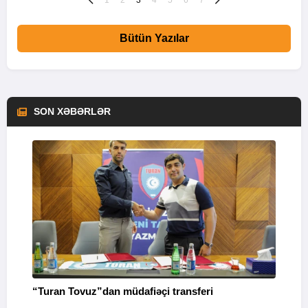
1
2
3
4
5
6
7
Bütün Yazılar
SON XƏBƏRLƏR
“Turan Tovuz”dan müdafiəçi transferi
P