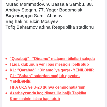
Murad Məmmədov, 9. Bassala Sambu, 88.
Andrey Ştoqrin, 77. Yeqor Boqomolski
Baş məşqçi:
Samir Abasov
Baş hakim: Elçin Məsiyev
Tofiq Bəhramov adına Respublika stadionu
“Qarabağ” - “Dinamo” matçının biletləri satışda
I Liqa klubunun yeni baş məşqçisi bəlli olub
KL: “Qarabağ” “Dinamo”ya qarşı -
YENİLƏNİR
ÇL: “Sabah” səfərdən məğlub qayıdır -
YENİLƏNİB
FIFA U-15 və U-20 dünya çempionatlarının
Azərbaycanda keçirilməsi ilə bağlı Təşkilat
Komitəsinin iclası baş tutub