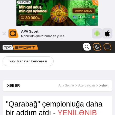
APA Sport
Mobil tətbiqimizi buradan yüklə!
Yay Transfer Pəncərəsi
XƏBƏR
Ana Səhifə
Azərbaycan
Xəbər
"Qarabağ" çempionluğa daha
bir addım atdı -
YENİLƏNİB