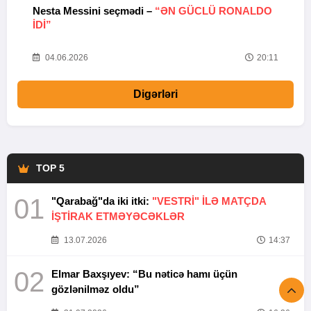
Nesta Messini seçmədi –
“ƏN GÜCLÜ RONALDO
“
IDI”
V
20
04.06.2026
20:11
Digərləri
TOP 5
01
"Qarabağ"da iki itki:
"VESTRİ" İLƏ MATÇDA
İŞTİRAK ETMƏYƏCƏKLƏR
13.07.2026
14:37
02
Elmar Baxşıyev: “Bu nəticə hamı üçün
gözlənilməz oldu”