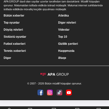
APA GROUP daxil olan saytlar uzerlər tərəfindən tam dəstəklənir. Müəllif hüquqları
qorunur. Məlumatdan istifadə etdikdə istinad mütləqdir. Məlumat internet səhifələrində
istifadə edildikdə müvafiq keçidin qoyulması mütləqdir.
Bütün xəbərlər
Atletika
Top oyunlar
Digər növləri
Döyüş növləri
Videolar
Stolüstü oyunlar
Top 10
Futbol xəbərləri
Gizlilik şərtləri
Tennis xəbərləri
Haqqımızda
Digər
Əlaqə
© 2007 - 2026 Bütün müəllif hüquqları qorunur.