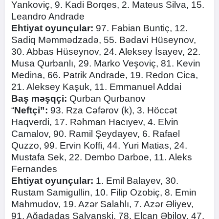
Yankoviç, 9. Kadi Borqes, 2. Mateus Silva, 15.
Leandro Andrade
Ehtiyat oyunçular:
97. Fabian Buntiç, 12.
Sadiq Məmmədzadə, 55. Bədavi Hüseynov,
30. Abbas Hüseynov, 24. Aleksey İsayev, 22.
Musa Qurbanlı, 29. Marko Veşoviç, 81. Kevin
Medina, 66. Patrik Andrade, 19. Redon Cica,
21. Aleksey Kaşuk, 11. Emmanuel Addai
Baş məşqçi:
Qurban Qurbanov
“
Neftçi”:
93. Rza Cəfərov (k), 3. Höccət
Haqverdi, 17. Rəhman Hacıyev, 4. Elvin
Camalov, 90. Ramil Şeydayev, 6. Rafael
Quzzo, 99. Ervin Koffi, 44. Yuri Matias, 24.
Mustafa Sek, 22. Dembo Darboe, 11. Aleks
Fernandes
Ehtiyat oyunçular:
1. Emil Balayev, 30.
Rustam Samigullin, 10. Filip Ozobiç, 8. Emin
Mahmudov, 19. Azər Salahlı, 7. Azər Əliyev,
91. Ağadadaş Salyanski, 78. Elcan Əbilov, 47.