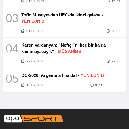
31.07.2026
16:26
03
Tofiq Musayevdən UFC-də ikinci qələbə -
YENİLƏNİB
01.08.2026
20:52
04
Karen Vardanyan: “Neftçi”ni heç bir halda
kiçiltməyəcəyik” -
MÜSAHİBƏ
22.07.2026
22:26
05
DÇ-2026: Argentina finalda! -
YENİLƏNİB
16.07.2026
01:01