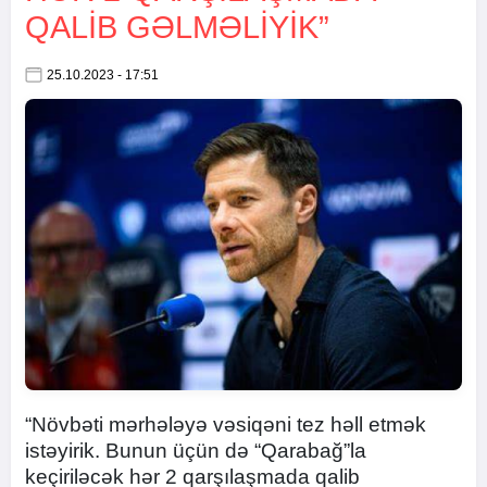
QALIB GƏLMƏLIYIK”
25.10.2023 - 17:51
“Növbəti mərhələyə vəsiqəni tez həll etmək
istəyirik. Bunun üçün də “Qarabağ”la
keçiriləcək hər 2 qarşılaşmada qalib