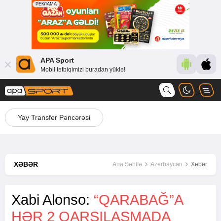
APA Sport
Mobil tətbiqimizi buradan yüklə!
Yay Transfer Pəncərəsi
XƏBƏR
Ana Səhifə
Azərbaycan
Xəbər
Xabi Alonso:
“QARABAĞ”A
HƏR 2 QARŞILAŞMADA