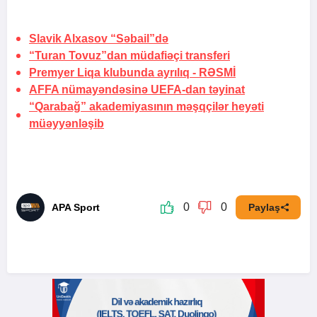
Slavik Alxasov “Səbail”də
“Turan Tovuz”dan müdafiəçi transferi
Premyer Liqa klubunda ayrılıq -
RƏSMİ
AFFA nümayəndəsinə UEFA-dan təyinat
“Qarabağ” akademiyasının məşqçilər heyəti
müəyyənləşib
0
0
APA Sport
Paylaş