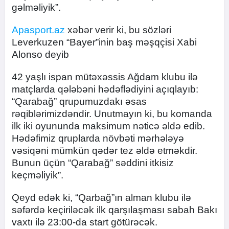
gəlməliyik”.
Apasport.az
xəbər verir ki, bu sözləri
Leverkuzen “Bayer”inin baş məşqçisi Xabi
Alonso deyib
42 yaşlı ispan mütəxəssis Ağdam klubu ilə
matçlarda qələbəni hədəflədiyini açıqlayıb:
“Qarabağ” qrupumuzdakı əsas
rəqiblərimizdəndir. Unutmayın ki, bu komanda
ilk iki oyununda maksimum nəticə əldə edib.
Hədəfimiz qruplarda növbəti mərhələyə
vəsiqəni mümkün qədər tez əldə etməkdir.
Bunun üçün “Qarabağ” səddini itkisiz
keçməliyik”.
Qeyd edək ki, “Qarbağ”ın alman klubu ilə
səfərdə keçiriləcək ilk qarşılaşması sabah Bakı
vaxtı ilə 23:00-da start götürəcək.