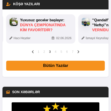
KÖŞƏ YAZILARI
Yuxusuz gecələr başlayır:
“Qandalf”
DÜNYA ÇEMPIONATINDA
“Neftçi”ni
KIM FAVORITDIR?
VERNİDUB
TOXUNUŞ
Hacı Heydər
02.06.2026
İsmayıl Xeyrullaye
1
2
3
4
5
6
7
Bütün Yazılar
SON XƏBƏRLƏR