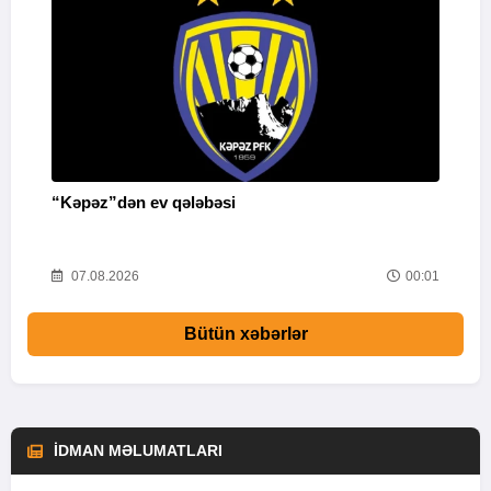
“Kəpəz”dən ev qələbəsi
Q
i
52
07.08.2026
00:01
Bütün xəbərlər
İDMAN MƏLUMATLARI