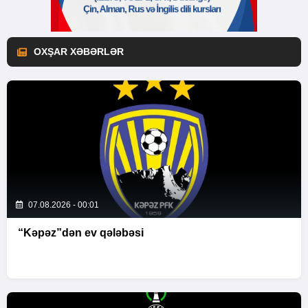
OXŞAR XƏBƏRLƏR
07.08.2026 - 00:01
“Kəpəz”dən ev qələbəsi