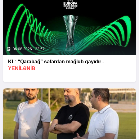
06.08.2026 - 22:57
KL: “Qarabağ” səfərdən məğlub qayıdır -
YENİLƏNİB