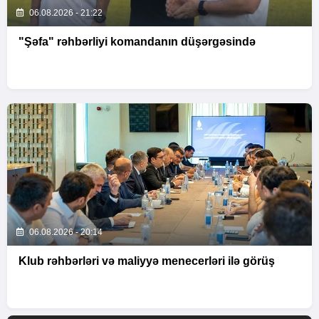
06.08.2026 - 21:22
"Şəfa" rəhbərliyi komandanın düşərgəsində
06.08.2026 - 20:14
Klub rəhbərləri və maliyyə menecerləri ilə görüş