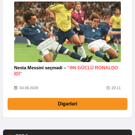
Nesta Messini seçmədi –
“ƏN GÜCLÜ RONALDO
“
IDI”
V
20
04.06.2026
20:11
Digərləri