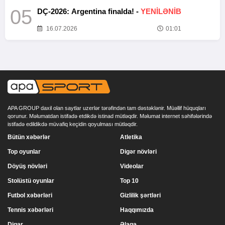
05
DÇ-2026: Argentina finalda! -
YENİLƏNİB
16.07.2026
01:01
APA GROUP daxil olan saytlar uzerlər tərəfindən tam dəstəklənir. Müəllif hüquqları
qorunur. Məlumatdan istifadə etdikdə istinad mütləqdir. Məlumat internet səhifələrində
istifadə edildikdə müvafiq keçidin qoyulması mütləqdir.
Bütün xəbərlər
Atletika
Top oyunlar
Digər növləri
Döyüş növləri
Videolar
Stolüstü oyunlar
Top 10
Futbol xəbərləri
Gizlilik şərtləri
Tennis xəbərləri
Haqqımızda
Digər
Əlaqə