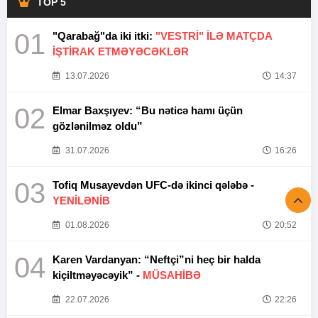
TOP 5
01
"Qarabağ"da iki itki:
"VESTRİ" İLƏ MATÇDA
İŞTİRAK ETMƏYƏCƏKLƏR
13.07.2026
14:37
02
Elmar Baxşıyev: “Bu nəticə hamı üçün
gözlənilməz oldu”
31.07.2026
16:26
03
Tofiq Musayevdən UFC-də ikinci qələbə -
YENİLƏNİB
01.08.2026
20:52
04
Karen Vardanyan: “Neftçi”ni heç bir halda
kiçiltməyəcəyik” -
MÜSAHİBƏ
22.07.2026
22:26