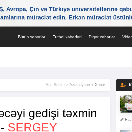
Bütün xəbərlər
Futbol xəbərləri
Digər xəbərlər
Video
Ana Səhifə
Azərbaycan
Xəbər
K
əcəyi gedişi təxmin
Hacı
 -
SERGEY