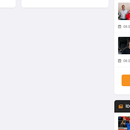
08.0
08.0
İ