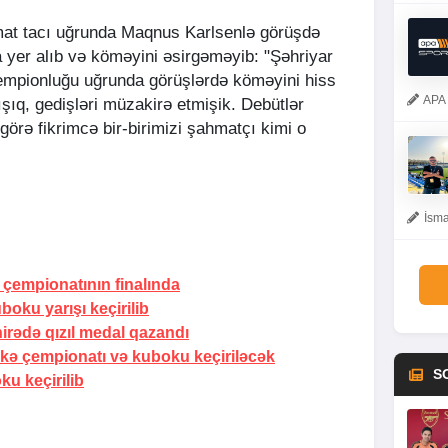
at tacı uğrunda Maqnus Karlsenlə görüşdə
yer alıb və köməyini əsirgəməyib: "Şəhriyar
mpionluğu uğrunda görüşlərdə köməyini hiss
APA 
ıq, gedişləri müzakirə etmişik. Debütlər
örə fikrimcə bir-birimizi şahmatçı kimi o
İsma
 çempionatının finalında
oku yarışı keçirilib
irədə qızıl medal qazandı
ə çempionatı və kuboku keçiriləcək
S
u keçirilib