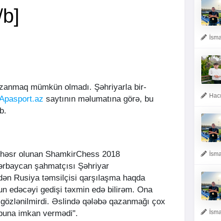
/b]
İsma
azanmaq mümkün olmadı. Şəhriyarla bir-
Hacı
Apasport.az
saytının məlumatına görə, bu
b.
 həsr olunan ShamkirChess 2018
İsma
Azərbaycan şahmatçısı Şəhriyar
n Rusiya təmsilçisi qarşılaşma haqda
onun edəcəyi gedişi təxmin edə bilirəm. Ona
 gözlənilmirdi. Əslində qələbə qazanmağı çox
 buna imkan vermədi".
İsma