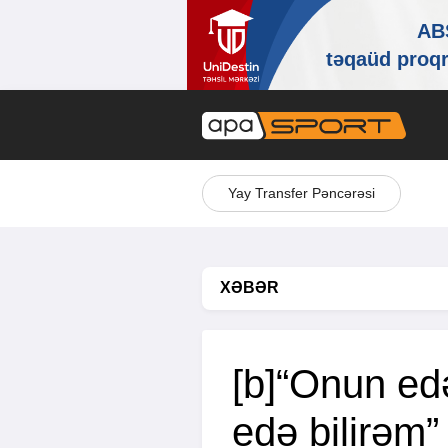
Yay Transfer Pəncərəsi
XƏBƏR
[b]“Onun ed
edə bilirəm”