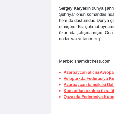
Sergey Karyakin dünya şahm
Şəhriyar onun komandasında 
həm də dostumdur. Dünya çe
etmişəm. Biz şahmat oynamış
üzərində çalışmamışıq. Ona g
qədər yaxşı tanımırıq".
Mənbə: shamkirchess.com
Azərbaycan atıcısı Avropa
Veloparkda Federasiya Kub
Azərbaycan təmsilçisi Qah
Kamandan oxatma üzrə ölk
Qazaxda Federasiya Kubok