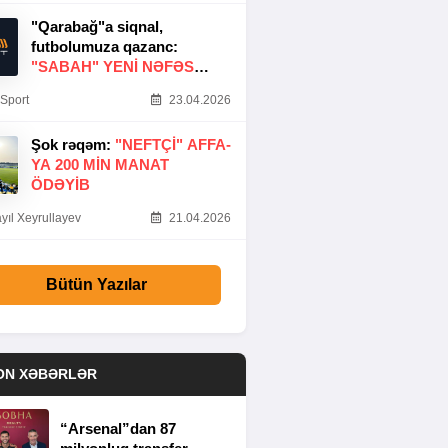
"Qarabağ"a siqnal,
futbolumuza qazanc:
"SABAH" YENI NƏFƏS
GƏTIRDI
Sport
23.04.2026
Şok rəqəm:
"NEFTÇI" AFFA-
YA 200 MIN MANAT
ÖDƏYIB
yıl Xeyrullayev
21.04.2026
Bütün Yazılar
ON XƏBƏRLƏR
“Arsenal”dan 87