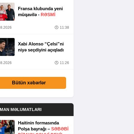
Fransa klubunda yeni
müqavilə -
RƏSMİ
8.2026
11:38
Xabi Alonso “Çelsi”ni
niyə seçdiyini açıqladı
8.2026
11:26
Bütün xəbərlər
DMAN MƏLUMATLARI
Haitinin formasında
Polşa bayrağı –
SƏBƏBI