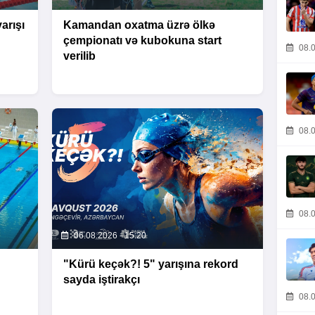
arışı
Kamandan oxatma üzrə ölkə
çempionatı və kubokuna start
08.0
verilib
08.0
08.0
06.08.2026 - 15:20
"Kürü keçək?! 5" yarışına rekord
sayda iştirakçı
08.0