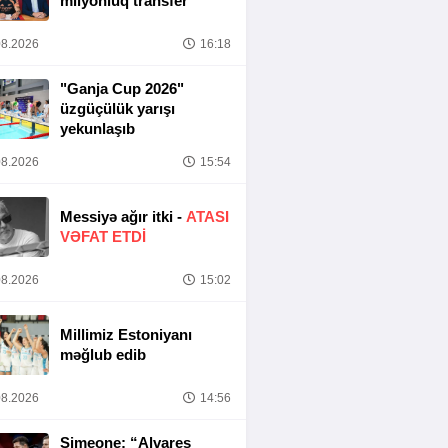
milyonluq transfer
8.2026
16:18
"Ganja Cup 2026"
üzgüçülük yarışı
yekunlaşıb
8.2026
15:54
Messiyə ağır itki -
ATASI
VƏFAT ETDI
8.2026
15:02
Millimiz Estoniyanı
məğlub edib
8.2026
14:56
Simeone: “Alvares