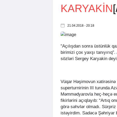
KARYAKIN
[
21.04.2018 - 20:18
"Açılışdan sonra üstünlük q
birimizi çox yaxşı tanıyırıq”.
sözləri Sergey Karyakin deyi
Vüqar Həşimovun xatirəsinə
superturnirinin III turunda 
Məmmədyarovla heç-heçə edə
fikirlərini açıqlayıb: “Artıq 
görə səhvlər olmadı. Sürpriz
istəyirdim. Sadəcə Şəhriyar