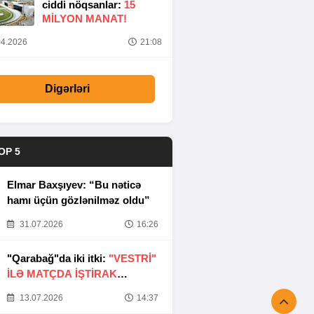
ciddi nöqsanlar:
15
MILYON MANAT!
4.2026
21:08
Digərləri
OP 5
Elmar Baxşıyev: “Bu nəticə
hamı üçün gözlənilməz oldu”
31.07.2026
16:26
"Qarabağ"da iki itki:
"VESTRİ"
İLƏ MATÇDA İŞTİRAK
ETMƏYƏCƏKLƏR
13.07.2026
14:37