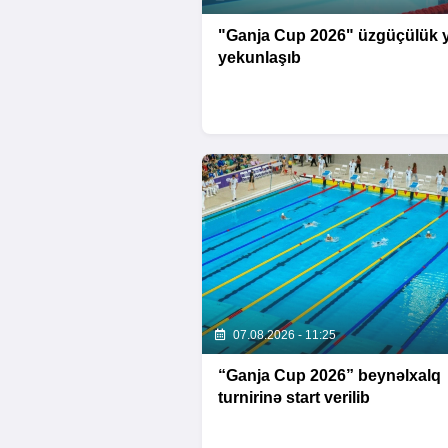
"Ganja Cup 2026" üzgüçülük y
yekunlaşıb
07.08.2026 - 11:25
“Ganja Cup 2026” beynəlxalq
turnirinə start verilib