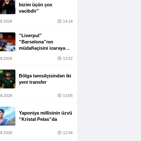
bizim üçün çox
vacibdir”
8.2026
14:18
“Liverpul”
“Barselona”nın
müdafiəçisini icarəyə
götürür
8.2026
13:52
Bölgə təmsilçisindən iki
yeni transfer
8.2026
13:05
Yaponiya millisinin üzvü
“Kristal Pelas”da
8.2026
12:04