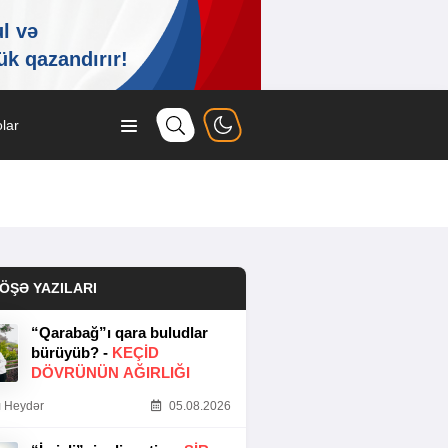
lar
ÖŞƏ YAZILARI
“Qarabağ”ı qara buludlar
bürüyüb? -
KEÇID
DÖVRÜNÜN AĞIRLIĞI
 Heydər
05.08.2026