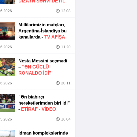
DIZAYN SƏHVI DEYIL
6.2026
12:08
Millilərimizin matçları,
Argentina-İslandiya bu
kanallarda -
TV AFİŞA
6.2026
11:20
Nesta Messini seçmədi
–
“ƏN GÜCLÜ
RONALDO IDI”
6.2026
20:11
“Ən biabırçı
hərəkətlərimdən biri idi”
-
ETIRAF -
VİDEO
5.2026
16:04
İdman komplekslərində