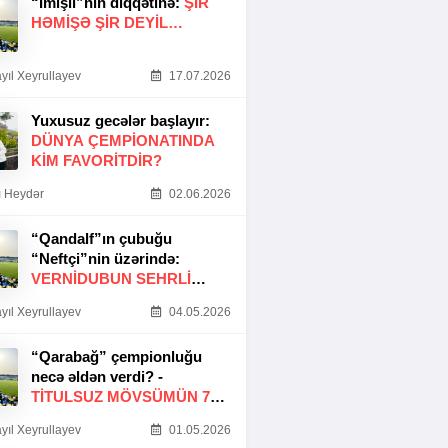
“İmişli”nin diqqətinə:
ŞIR
HƏMIŞƏ ŞIR DEYIL…
yıl Xeyrullayev
17.07.2026
Yuxusuz gecələr başlayır:
DÜNYA ÇEMPIONATINDA
KIM FAVORITDIR?
 Heydər
02.06.2026
“Qandalf”ın çubuğu
“Neftçi”nin üzərində:
VERNİDUBUN SEHRLİ
TOXUNUŞU
yıl Xeyrullayev
04.05.2026
“Qarabağ” çempionluğu
necə əldən verdi? -
TITULSUZ MÖVSÜMÜN 7
SƏBƏBI
yıl Xeyrullayev
01.05.2026