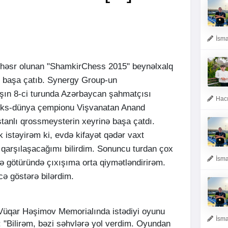
İsma
 həsr olunan "ShamkirChess 2015" beynəlxalq
ri başa çatıb. Synergy Group-un
arışın 8-ci turunda Azərbaycan şahmatçısı
Hacı
ks-dünya çempionu Vişvanatan Anand
stanlı qrossmeysterin xeyrinə başa çatdı.
k istəyirəm ki, evdə kifayət qədər vaxt
 qarşılaşacağımı bilirdim. Sonuncu turdan çox
İsma
ə götüründə çıxışıma orta qiymətləndirirəm.
ə göstərə bilərdim.
üqar Həşimov Memorialında istədiyi oyunu
İsma
: "Bilirəm, bəzi səhvlərə yol verdim. Oyundan