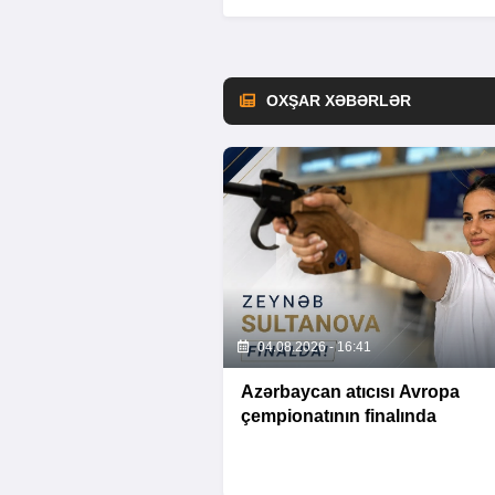
OXŞAR XƏBƏRLƏR
04.08.2026 - 16:41
Azərbaycan atıcısı Avropa
çempionatının finalında