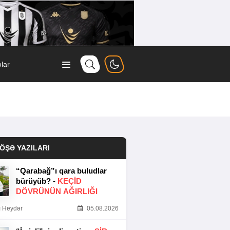
lar
ÖŞƏ YAZILARI
“Qarabağ”ı qara buludlar
bürüyüb? -
KEÇID
DÖVRÜNÜN AĞIRLIĞI
 Heydər
05.08.2026