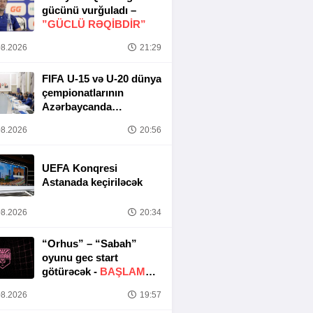
gücünü vurğuladı –
”GÜCLÜ RƏQİBDİR”
8.2026
21:29
FIFA U-15 və U-20 dünya
çempionatlarının
Azərbaycanda
keçirilməsi ilə bağlı
8.2026
20:56
Təşkilat Komitəsinin
iclası baş tutub
UEFA Konqresi
Astanada keçiriləcək
8.2026
20:34
“Orhus” – “Sabah”
oyunu gec start
götürəcək -
BAŞLAMA
SAATI DƏYIŞDIRILDI
8.2026
19:57