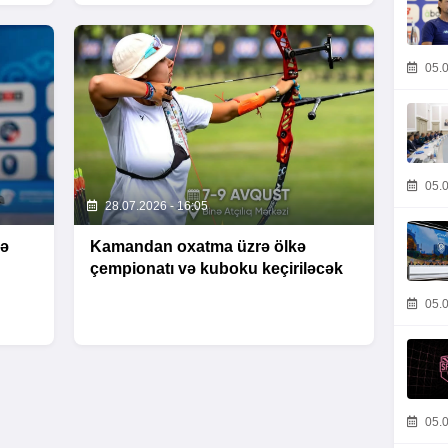
05.0
05.0
28.07.2026 - 16:05
də
Kamandan oxatma üzrə ölkə
çempionatı və kuboku keçiriləcək
05.0
05.0