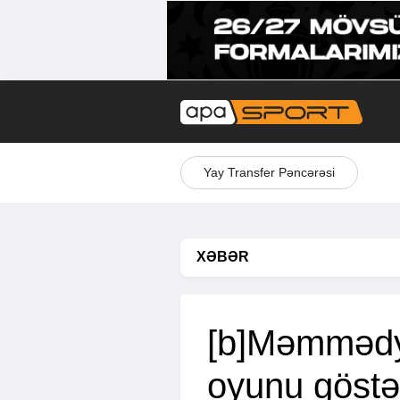
Yay Transfer Pəncərəsi
XƏBƏR
[b]Məmmədya
oyunu göstə