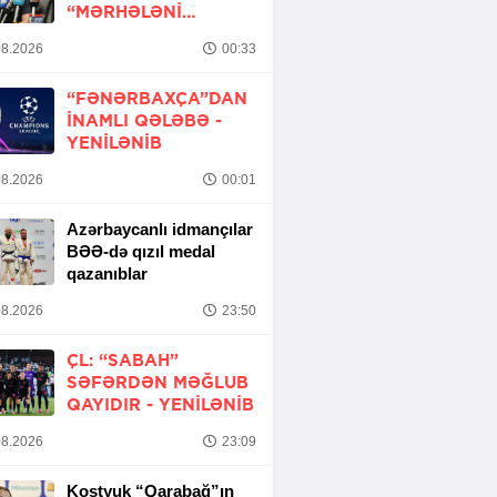
“MƏRHƏLƏNI
KEÇMƏK ŞANSIMIZ
8.2026
00:33
VAR”
“FƏNƏRBAXÇA”DAN
INAMLI QƏLƏBƏ -
YENİLƏNİB
8.2026
00:01
Azərbaycanlı idmançılar
BƏƏ-də qızıl medal
qazanıblar
8.2026
23:50
ÇL: “SABAH”
SƏFƏRDƏN MƏĞLUB
QAYIDIR -
YENİLƏNİB
8.2026
23:09
Kostyuk “Qarabağ”ın