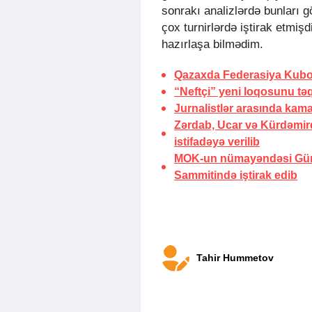
sonrakı analizlərdə bunları g
çox turnirlərdə iştirak etmiş
hazırlaşa bilmədim.
Qazaxda Federasiya Kubok
“Neftçi” yeni loqosunu tə
Jurnalistlər arasında kama
Zərdab, Ucar və Kürdəmir
istifadəyə verilib
MOK-un nümayəndəsi Gün
Sammitində iştirak edib
Tahir Hummetov