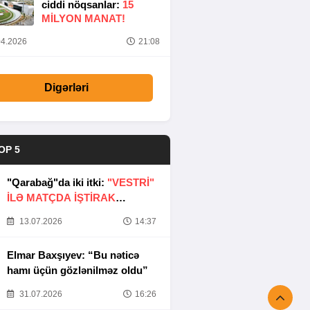
ciddi nöqsanlar:
15
MILYON MANAT!
4.2026
21:08
Digərləri
OP 5
"Qarabağ"da iki itki:
"VESTRİ"
İLƏ MATÇDA İŞTİRAK
ETMƏYƏCƏKLƏR
13.07.2026
14:37
Elmar Baxşıyev: “Bu nəticə
hamı üçün gözlənilməz oldu”
31.07.2026
16:26