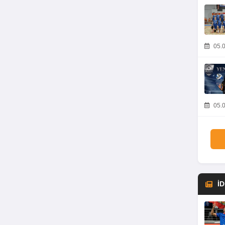
05.0
05.0
İ