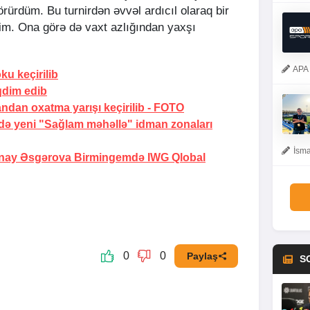
örürdüm. Bu turnirdən əvvəl ardıcıl olaraq bir
dim. Ona görə də vaxt azlığından yaxşı
APA 
u keçirilib
qdim edib
ndan oxatma yarışı keçirilib -
FOTO
də yeni "Sağlam məhəllə" idman zonaları
İsma
ay Əsgərova Birmingemdə IWG Qlobal
0
0
Paylaş
S