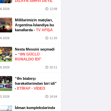
DIZAYN SƏHVI DEYIL
6.2026
12:08
Millilərimizin matçları,
Argentina-İslandiya bu
kanallarda -
TV AFİŞA
6.2026
11:20
Nesta Messini seçmədi
–
“ƏN GÜCLÜ
RONALDO IDI”
6.2026
20:11
“Ən biabırçı
hərəkətlərimdən biri idi”
-
ETIRAF -
VİDEO
5.2026
16:04
İdman komplekslərində