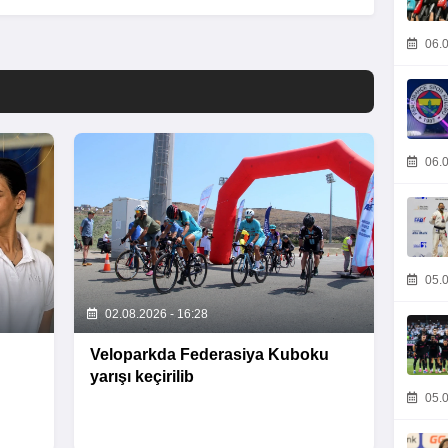
06.0
06.0
05.0
02.08.2026 - 16:28
Veloparkda Federasiya Kuboku
yarışı keçirilib
05.0