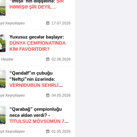
“İmişli”nin diqqətinə:
ŞIR
HƏMIŞƏ ŞIR DEYIL…
yıl Xeyrullayev
17.07.2026
Yuxusuz gecələr başlayır:
DÜNYA ÇEMPIONATINDA
KIM FAVORITDIR?
 Heydər
02.06.2026
“Qandalf”ın çubuğu
“Neftçi”nin üzərində:
VERNİDUBUN SEHRLİ
TOXUNUŞU
yıl Xeyrullayev
04.05.2026
“Qarabağ” çempionluğu
necə əldən verdi? -
TITULSUZ MÖVSÜMÜN 7
SƏBƏBI
yıl Xeyrullayev
01.05.2026