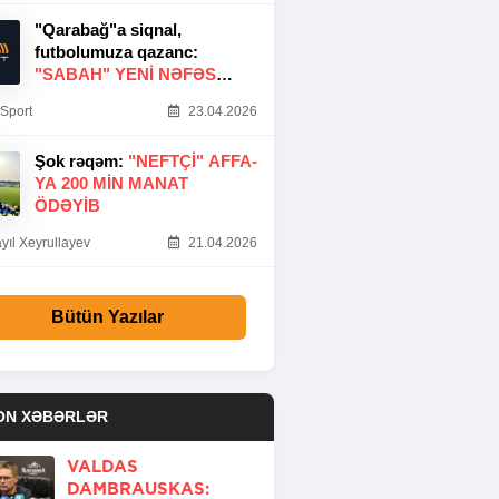
"Qarabağ"a siqnal,
futbolumuza qazanc:
"SABAH" YENI NƏFƏS
GƏTIRDI
Sport
23.04.2026
Şok rəqəm:
"NEFTÇI" AFFA-
YA 200 MIN MANAT
ÖDƏYIB
yıl Xeyrullayev
21.04.2026
Bütün Yazılar
ON XƏBƏRLƏR
VALDAS
DAMBRAUSKAS: