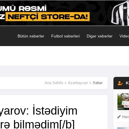
Bütün xəbərlər
Futbol xəbərləri
Digər xəbərlər
Video
Ana Səhifə
Azərbaycan
Xəbər
K
rov: İstədiyim
Hacı
rə bilmədim[/b]