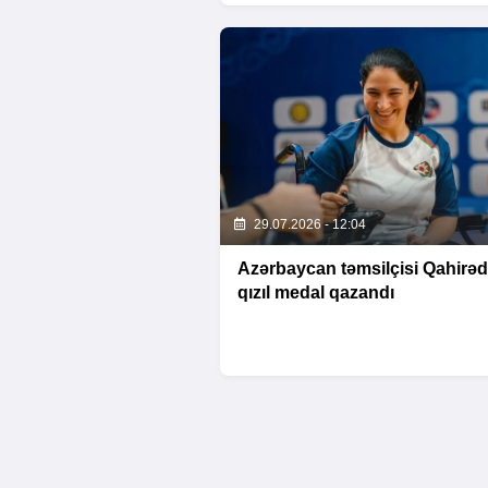
29.07.2026 - 12:04
Azərbaycan təmsilçisi Qahirə
qızıl medal qazandı