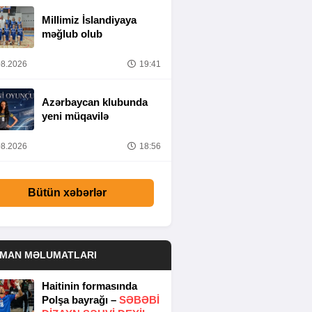
Millimiz İslandiyaya
məğlub olub
8.2026
19:41
Azərbaycan klubunda
yeni müqavilə
8.2026
18:56
Bütün xəbərlər
DMAN MƏLUMATLARI
Haitinin formasında
Polşa bayrağı –
SƏBƏBI