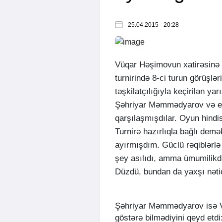
25.04.2015 - 20:28
Vüqar Həşimovun xatirəsinə
turnirində 8-ci turun görüşlə
təşkilatçılığıyla keçirilən y
Şəhriyar Məmmədyarov və e
qarşılaşmışdılar. Oyun hindi
Turnirə hazırlıqla bağlı demə
ayırmışdım. Güclü rəqiblərlə
şey asılıdı, amma ümumilikd
Düzdü, bundan da yaxşı nətic
Şəhriyar Məmmədyarov isə V
göstərə bilmədiyini qeyd etdi