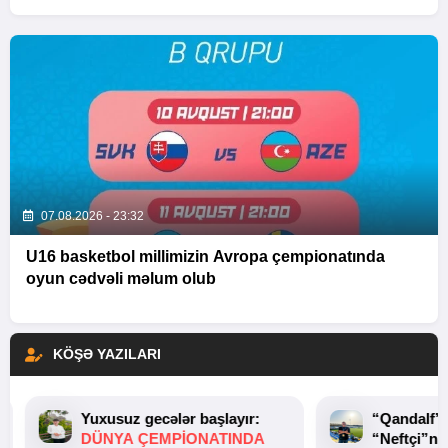
07.08.2026 - 23:32
U16 basketbol millimizin Avropa çempionatında
oyun cədvəli məlum olub
KÖŞƏ YAZILARI
Yuxusuz gecələr başlayır:
“Qandalf”
DÜNYA ÇEMPIONATINDA
“Neftçi”ni