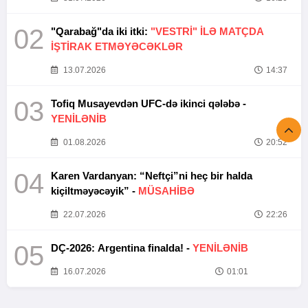
02
"Qarabağ"da iki itki:
"VESTRİ" İLƏ MATÇDA
İŞTİRAK ETMƏYƏCƏKLƏR
13.07.2026
14:37
03
Tofiq Musayevdən UFC-də ikinci qələbə -
YENİLƏNİB
01.08.2026
20:52
04
Karen Vardanyan: “Neftçi”ni heç bir halda
kiçiltməyəcəyik” -
MÜSAHİBƏ
22.07.2026
22:26
05
DÇ-2026: Argentina finalda! -
YENİLƏNİB
16.07.2026
01:01