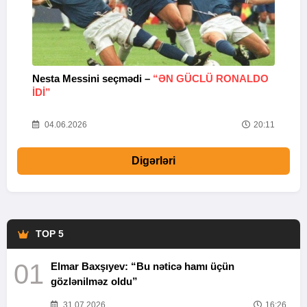
Nesta Messini seçmədi –
“ƏN GÜCLÜ RONALDO
“
IDI”
V
20
04.06.2026
20:11
Digərləri
TOP 5
01
Elmar Baxşıyev: “Bu nəticə hamı üçün
gözlənilməz oldu”
31.07.2026
16:26