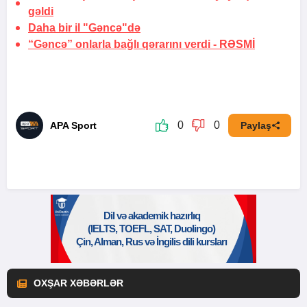
gəldi
Daha bir il "Gəncə"də
“Gəncə” onlarla bağlı qərarını verdi -
RƏSMİ
0
0
APA Sport
Paylaş
OXŞAR XƏBƏRLƏR