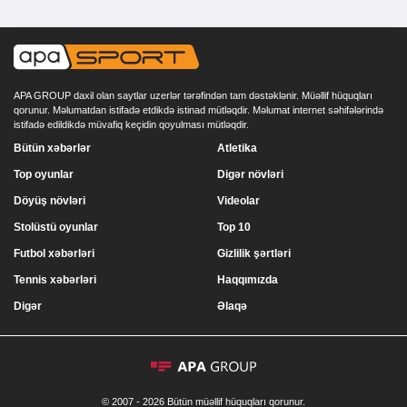
APA GROUP daxil olan saytlar uzerlər tərəfindən tam dəstəklənir. Müəllif hüquqları
qorunur. Məlumatdan istifadə etdikdə istinad mütləqdir. Məlumat internet səhifələrində
istifadə edildikdə müvafiq keçidin qoyulması mütləqdir.
Bütün xəbərlər
Atletika
Top oyunlar
Digər növləri
Döyüş növləri
Videolar
Stolüstü oyunlar
Top 10
Futbol xəbərləri
Gizlilik şərtləri
Tennis xəbərləri
Haqqımızda
Digər
Əlaqə
© 2007 - 2026 Bütün müəllif hüquqları qorunur.