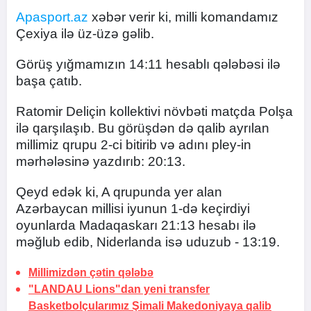
Apasport.az
xəbər verir ki, milli komandamız
Çexiya ilə üz-üzə gəlib.
Görüş yığmamızın 14:11 hesablı qələbəsi ilə
başa çatıb.
Ratomir Deliçin kollektivi növbəti matçda Polşa
ilə qarşılaşıb. Bu görüşdən də qalib ayrılan
millimiz qrupu 2-ci bitirib və adını pley-in
mərhələsinə yazdırıb: 20:13.
Qeyd edək ki, A qrupunda yer alan
Azərbaycan millisi iyunun 1-də keçirdiyi
oyunlarda Madaqaskarı 21:13 hesabı ilə
məğlub edib, Niderlanda isə uduzub - 13:19.
Millimizdən çətin qələbə
"LANDAU Lions"dan yeni transfer
Basketbolçularımız Şimali Makedoniyaya qalib