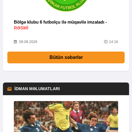
Bölgə klubu 6 futbolçu ilə müqavilə imzaladı -
B
RƏSMİ
b
44
09.08.2026
14:16
Bütün xəbərlər
İDMAN MƏLUMATLARI