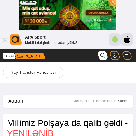
APA Sport
Mobil tətbiqimizi buradan yüklə!
Yay Transfer Pəncərəsi
XƏBƏR
Ana Səhifə
Basketbol
Xəbər
Millimiz Polşaya da qalib gəldi -
YENİLƏNİB