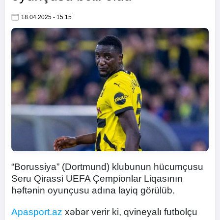
18.04.2025 - 15:15
“Borussiya” (Dortmund) klubunun hücumçusu
Seru Qirassi UEFA Çempionlar Liqasının
həftənin oyunçusu adına layiq görülüb.
Apasport.az
xəbər verir ki, qvineyalı futbolçu