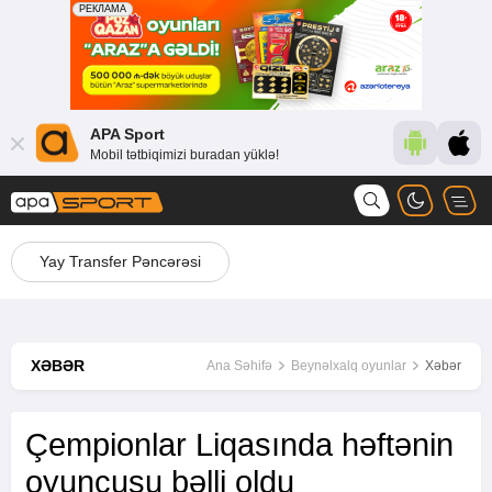
APA Sport
Mobil tətbiqimizi buradan yüklə!
Yay Transfer Pəncərəsi
XƏBƏR
Ana Səhifə
Beynəlxalq oyunlar
Xəbər
Çempionlar Liqasında həftənin
oyunçusu bəlli oldu