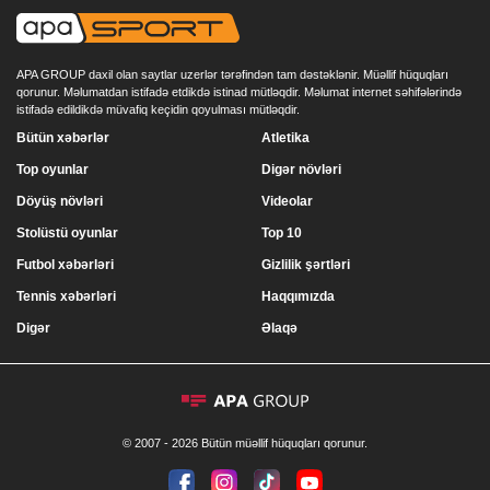
APA GROUP daxil olan saytlar uzerlər tərəfindən tam dəstəklənir. Müəllif hüquqları
qorunur. Məlumatdan istifadə etdikdə istinad mütləqdir. Məlumat internet səhifələrində
istifadə edildikdə müvafiq keçidin qoyulması mütləqdir.
Bütün xəbərlər
Atletika
Top oyunlar
Digər növləri
Döyüş növləri
Videolar
Stolüstü oyunlar
Top 10
Futbol xəbərləri
Gizlilik şərtləri
Tennis xəbərləri
Haqqımızda
Digər
Əlaqə
© 2007 - 2026 Bütün müəllif hüquqları qorunur.