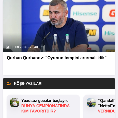
06.08.2026 - 23:40
Qurban Qurbanov: “Oyunun tempini artırmalı idik”
KÖŞƏ YAZILARI
Yuxusuz gecələr başlayır:
“Qandalf”
DÜNYA ÇEMPIONATINDA
“Neftçi”ni
KIM FAVORITDIR?
VERNİDUB
TOXUNUŞ