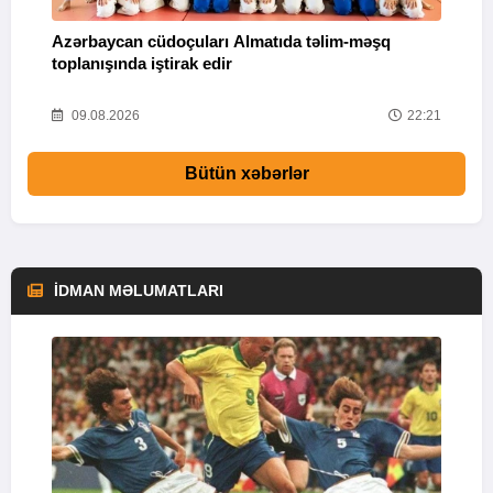
Azərbaycan cüdoçuları Almatıda təlim-məşq
T
toplanışında iştirak edir
v
25
09.08.2026
22:21
Bütün xəbərlər
İDMAN MƏLUMATLARI