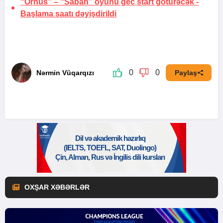
“Orhus” – “Sabah” oyunu gec start götürəcək -
Başlama saatı dəyişdirildi
0
0
Nərmin Vüqarqızı
Paylaş
OXŞAR XƏBƏRLƏR