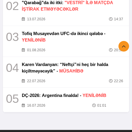
02
"Qarabağ"da iki itki:
"VESTRİ" İLƏ MATÇDA
İŞTİRAK ETMƏYƏCƏKLƏR
13.07.2026
14:37
03
Tofiq Musayevdən UFC-də ikinci qələbə -
YENİLƏNİB
01.08.2026
20:52
04
Karen Vardanyan: “Neftçi”ni heç bir halda
kiçiltməyəcəyik” -
MÜSAHİBƏ
22.07.2026
22:26
05
DÇ-2026: Argentina finalda! -
YENİLƏNİB
16.07.2026
01:01