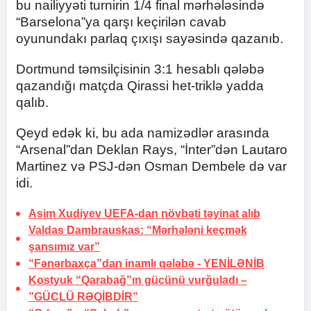
bu nailiyyəti turnirin 1/4 final mərhələsində
“Barselona”ya qarşı keçirilən cavab
oyunundakı parlaq çıxışı sayəsində qazanıb.
Dortmund təmsilçisinin 3:1 hesablı qələbə
qazandığı matçda Qirassi het-triklə yadda
qalıb.
Qeyd edək ki, bu ada namizədlər arasında
“Arsenal”dan Deklan Rays, “İnter”dən Lautaro
Martinez və PSJ-dən Osman Dembele də var
idi.
Asim Xudiyev UEFA-dan növbəti təyinat alıb
Valdas Dambrauskas: “Mərhələni keçmək
şansımız var”
“Fənərbaxça”dan inamlı qələbə -
YENİLƏNİB
Kostyuk “Qarabağ”ın gücünü vurğuladı –
”GÜCLÜ RƏQİBDİR”