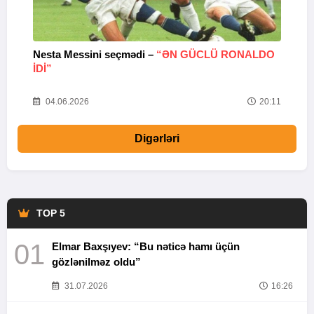
Nesta Messini seçmədi –
“ƏN GÜCLÜ RONALDO
“
IDI”
V
20
04.06.2026
20:11
Digərləri
TOP 5
01
Elmar Baxşıyev: “Bu nəticə hamı üçün
gözlənilməz oldu”
31.07.2026
16:26