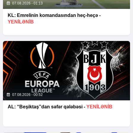
07.08.2026 - 01:13
KL: Emrelinin komandasından heç-heçə -
YENİLƏNİB
07.08.2026 - 00:52
AL: “Beşiktaş”dan səfər qələbəsi -
YENİLƏNİB