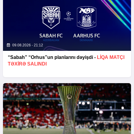
09.08.2026 - 21:12
“Sabah” “Orhus”un planlarını dəyişdi -
LIQA MATÇI
TƏXIRƏ SALINDI