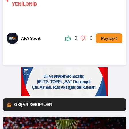
YENİLƏNİB
0
0
APA Sport
Paylaş
OXŞAR XƏBƏRLƏR