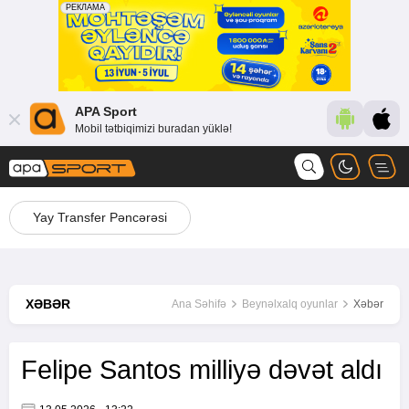
APA Sport
Mobil tətbiqimizi buradan yüklə!
Yay Transfer Pəncərəsi
XƏBƏR
Ana Səhifə
Beynəlxalq oyunlar
Xəbər
Felipe Santos milliyə dəvət aldı