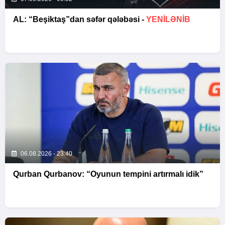
AL: “Beşiktaş”dan səfər qələbəsi -
YENİLƏNİB
06.08.2026 - 23:40
Qurban Qurbanov: “Oyunun tempini artırmalı idik”