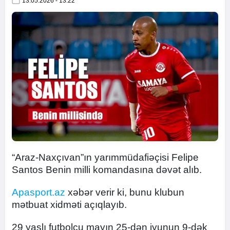
13.05.2026 - 13:22
“Araz-Naxçıvan”ın yarımmüdafiəçisi Felipe
Santos Benin milli komandasına dəvət alıb.
Apasport.az
xəbər verir ki, bunu klubun
mətbuat xidməti açıqlayıb.
29 yaşlı futbolçu mayın 25-dən iyunun 9-dək