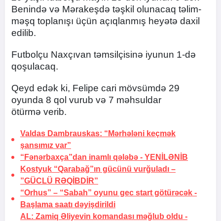
Benində və Mərakeşdə təşkil olunacaq təlim-
məşq toplanışı üçün açıqlanmış heyətə daxil
edilib.
Futbolçu Naxçıvan təmsilçisinə iyunun 1-də
qoşulacaq.
Qeyd edək ki, Felipe cari mövsümdə 29
oyunda 8 qol vurub və 7 məhsuldar
ötürmə verib.
Valdas Dambrauskas: “Mərhələni keçmək
şansımız var”
“Fənərbaxça”dan inamlı qələbə -
YENİLƏNİB
Kostyuk “Qarabağ”ın gücünü vurğuladı –
”GÜCLÜ RƏQİBDİR”
“Orhus” – “Sabah” oyunu gec start götürəcək -
Başlama saatı dəyişdirildi
AL: Zamiq Əliyevin komandası məğlub oldu -