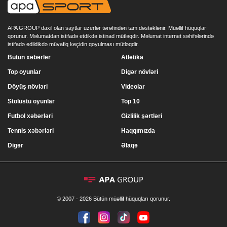
APA GROUP daxil olan saytlar uzerlər tərəfindən tam dəstəklənir. Müəllif hüquqları
qorunur. Məlumatdan istifadə etdikdə istinad mütləqdir. Məlumat internet səhifələrində
istifadə edildikdə müvafiq keçidin qoyulması mütləqdir.
Bütün xəbərlər
Atletika
Top oyunlar
Digər növləri
Döyüş növləri
Videolar
Stolüstü oyunlar
Top 10
Futbol xəbərləri
Gizlilik şərtləri
Tennis xəbərləri
Haqqımızda
Digər
Əlaqə
© 2007 - 2026 Bütün müəllif hüquqları qorunur.