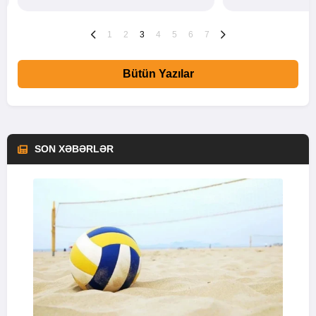
1
2
3
4
5
6
7
Bütün Yazılar
SON XƏBƏRLƏR