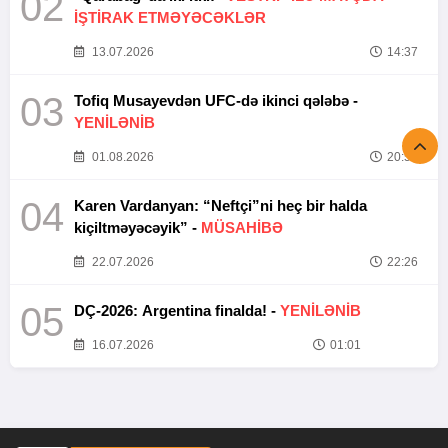
02
İŞTİRAK ETMƏYƏCƏKLƏR
13.07.2026
14:37
03
Tofiq Musayevdən UFC-də ikinci qələbə -
YENİLƏNİB
01.08.2026
20:52
04
Karen Vardanyan: “Neftçi”ni heç bir halda
kiçiltməyəcəyik” -
MÜSAHİBƏ
22.07.2026
22:26
05
DÇ-2026: Argentina finalda! -
YENİLƏNİB
16.07.2026
01:01