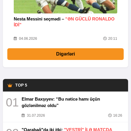
Nesta Messini seçmədi –
“ƏN GÜCLÜ RONALDO
“
IDI”
V
20
04.06.2026
20:11
Digərləri
TOP 5
01
Elmar Baxşıyev: “Bu nəticə hamı üçün
gözlənilməz oldu”
31.07.2026
16:26
"Qarabağ"da iki itki:
"VESTRİ" İLƏ MATÇDA