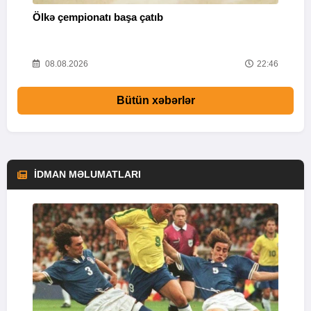
Ölkə çempionatı başa çatıb
T
37
08.08.2026
22:46
Bütün xəbərlər
İDMAN MƏLUMATLARI