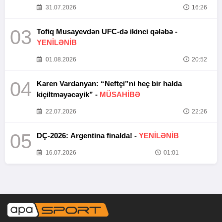
31.07.2026
16:26
03
Tofiq Musayevdən UFC-də ikinci qələbə -
YENİLƏNİB
01.08.2026
20:52
04
Karen Vardanyan: “Neftçi”ni heç bir halda
kiçiltməyəcəyik” -
MÜSAHİBƏ
22.07.2026
22:26
05
DÇ-2026: Argentina finalda! -
YENİLƏNİB
16.07.2026
01:01