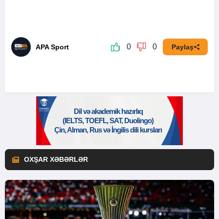
0
0
APA Sport
Paylaş
OXŞAR XƏBƏRLƏR