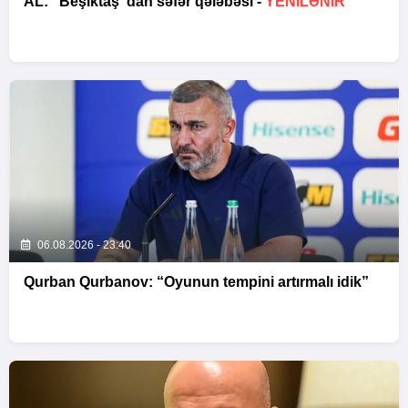
AL: “Beşiktaş”dan səfər qələbəsi -
YENİLƏNİR
06.08.2026 - 23:40
Qurban Qurbanov: “Oyunun tempini artırmalı idik”