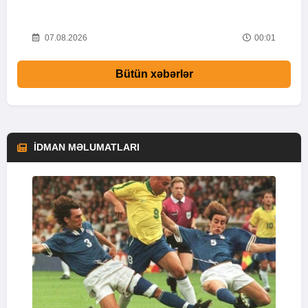
i
52
07.08.2026
00:01
Bütün xəbərlər
İDMAN MƏLUMATLARI