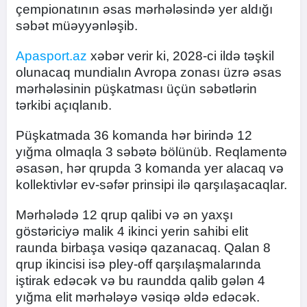
çempionatının əsas mərhələsində yer aldığı
səbət müəyyənləşib.
Apasport.az
xəbər verir ki, 2028-ci ildə təşkil
olunacaq mundialın Avropa zonası üzrə əsas
mərhələsinin püşkatması üçün səbətlərin
tərkibi açıqlanıb.
Püşkatmada 36 komanda hər birində 12
yığma olmaqla 3 səbətə bölünüb. Reqlamentə
əsasən, hər qrupda 3 komanda yer alacaq və
kollektivlər ev-səfər prinsipi ilə qarşılaşacaqlar.
Mərhələdə 12 qrup qalibi və ən yaxşı
göstəriciyə malik 4 ikinci yerin sahibi elit
raunda birbaşa vəsiqə qazanacaq. Qalan 8
qrup ikincisi isə pley-off qarşılaşmalarında
iştirak edəcək və bu raundda qalib gələn 4
yığma elit mərhələyə vəsiqə əldə edəcək.