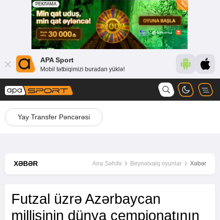
APA Sport
Mobil tətbiqimizi buradan yüklə!
Yay Transfer Pəncərəsi
XƏBƏR
Ana Səhifə
Beynəlxalq oyunlar
Xəbər
Futzal üzrə Azərbaycan
millisinin dünya çempionatının