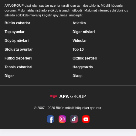
APA GROUP daxil olan saytlar uzerlər tərəfindən tam dəstəklənir. Müəllif hüquqları
qorunur. Məlumatdan istifadə etdikdə istinad mütləqdir. Məlumat internet səhifələrində
istifadə edildikdə müvafiq keçidin qoyulması mütləqdir.
Bütün xəbərlər
Atletika
Top oyunlar
Digər növləri
Döyüş növləri
Videolar
Stolüstü oyunlar
Top 10
Futbol xəbərləri
Gizlilik şərtləri
Tennis xəbərləri
Haqqımızda
Digər
Əlaqə
© 2007 - 2026 Bütün müəllif hüquqları qorunur.