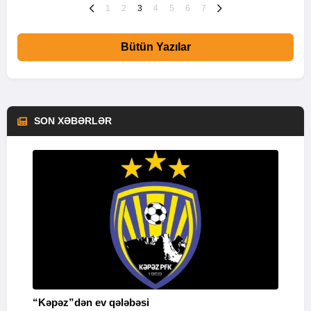
1
2
3
4
5
6
7
Bütün Yazılar
SON XƏBƏRLƏR
“Kəpəz”dən ev qələbəsi
Q