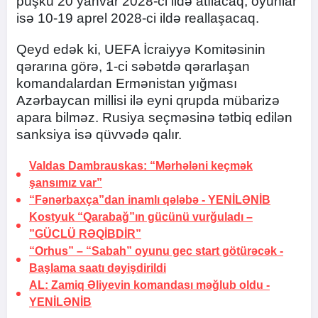
püşkü 20 yanvar 2028-ci ildə atılacaq, oyunlar
isə 10-19 aprel 2028-ci ildə reallaşacaq.
Qeyd edək ki, UEFA İcraiyyə Komitəsinin
qərarına görə, 1-ci səbətdə qərarlaşan
komandalardan Ermənistan yığması
Azərbaycan millisi ilə eyni qrupda mübarizə
apara bilməz. Rusiya seçməsinə tətbiq edilən
sanksiya isə qüvvədə qalır.
Valdas Dambrauskas: “Mərhələni keçmək
şansımız var”
“Fənərbaxça”dan inamlı qələbə -
YENİLƏNİB
Kostyuk “Qarabağ”ın gücünü vurğuladı –
”GÜCLÜ RƏQİBDİR”
“Orhus” – “Sabah” oyunu gec start götürəcək -
Başlama saatı dəyişdirildi
AL: Zamiq Əliyevin komandası məğlub oldu -
YENİLƏNİB