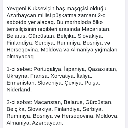
Yevgeni Kukseviçin baş məşqçisi olduğu
Azərbaycan millisi püşkatma zamanı 2-ci
səbətdə yer alacaq. Bu mərhələdə ölkə
təmsilçisinin rəqibləri arasında Macarıstan,
Belarus, Gürcüstan, Belçika, Slovakiya,
Finlandiya, Serbiya, Rumıniya, Bosniya və
Herseqovina, Moldova və Almaniya yığmaları
olmayacaq.
1-ci səbət: Portuqaliya, İspaniya, Qazaxıstan,
Ukrayna, Fransa, Xorvatiya, İtaliya,
Ermənistan, Sloveniya, Çexiya, Polşa,
Niderland.
2-ci səbət: Macarıstan, Belarus, Gürcüstan,
Belçika, Slovakiya, Finlandiya, Serbiya,
Rumıniya, Bosniya və Herseqovina, Moldova,
Almaniya, Azərbaycan.