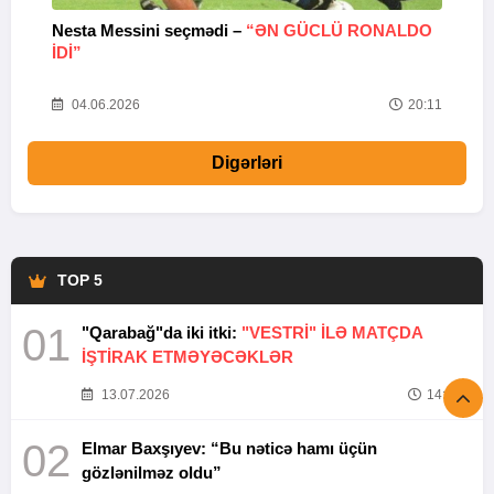
Nesta Messini seçmədi –
“ƏN GÜCLÜ RONALDO
“
IDI”
V
20
04.06.2026
20:11
Digərləri
TOP 5
01
"Qarabağ"da iki itki:
"VESTRİ" İLƏ MATÇDA
İŞTİRAK ETMƏYƏCƏKLƏR
13.07.2026
14:37
02
Elmar Baxşıyev: “Bu nəticə hamı üçün
gözlənilməz oldu”