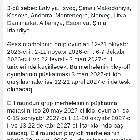
3-cü səbət: Latviya, İsveç, Şimali Makedoniya,
Kosovo, Andorra, Monteneqro, Norveç, Litva,
Danimarka, Albaniya, Estoniya, Şimali
İrlandiya.
Əsas mərhələnin qrup oyunları 12-21 oktyabr
2026-cı il, 2-11 noyabr 2026-cı il, 6-9 dekabr
2026-cı il və 22 fevral - 3 mart 2027-ci il
tarixlərində keçiriləcək. Bu mərhələnin pley-off
oyunlarının püşkatması 3 mart 2027-ci ildə,
qarşılaşmalar isə 12-21 aprel 2027-ci ildə təşkil
olunacaq.
Elit raundun qrup mərhələsinin püşkatma
mərasimi isə 20 may 2027-ci ildə, oyunları isə
6-15 sentyabr 2027-ci il, 11-20 oktyabr 2027-ci
il və 13-22 dekabr 2027-ci il tarixlərində baş
tutacaq. Elit raundun pley-off mərhələsinin