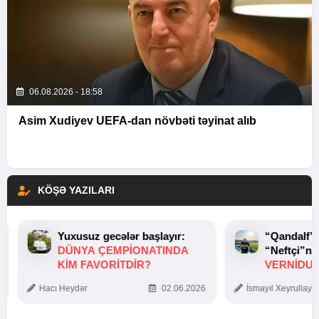
06.08.2026 - 18:58
Asim Xudiyev UEFA-dan növbəti təyinat alıb
KÖŞƏ YAZILARI
Yuxusuz gecələr başlayır:
“Qandalf”
DÜNYA ÇEMPIONATINDA
“Neftçi”ni
KIM FAVORITDIR?
VERNİDUB
TOXUNUŞ
Hacı Heydər
02.06.2026
İsmayıl Xeyrullaye