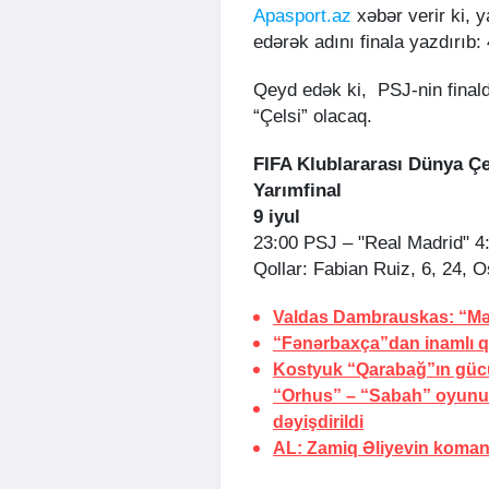
Apasport.az
xəbər verir ki, 
edərək adını finala yazdırıb: 
Qeyd edək ki, PSJ-nin finald
“Çelsi” olacaq.
FIFA Klublararası Dünya Ç
Yarımfinal
9 iyul
23:00 PSJ – "Real Madrid" 4
Qollar: Fabian Ruiz, 6, 24,
Valdas Dambrauskas: “Mə
“Fənərbaxça”dan inamlı q
Kostyuk “Qarabağ”ın güc
“Orhus” – “Sabah” oyunu 
dəyişdirildi
AL: Zamiq Əliyevin koman