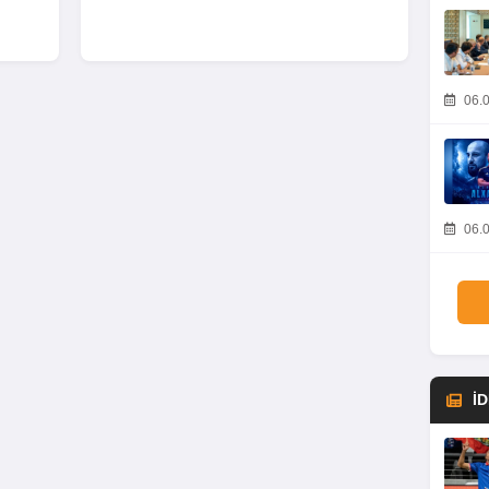
06.0
06.0
İ