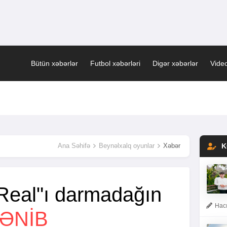
Bütün xəbərlər
Futbol xəbərləri
Digər xəbərlər
Video
Ana Səhifə
Beynəlxalq oyunlar
Xəbər
K
Real"ı darmadağın
Hacı
LƏNİB