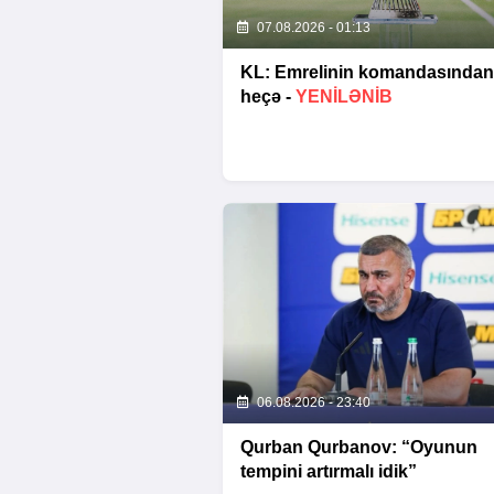
07.08.2026 - 01:13
KL: Emrelinin komandasından
heçə -
YENİLƏNİB
06.08.2026 - 23:40
Qurban Qurbanov: “Oyunun
tempini artırmalı idik”