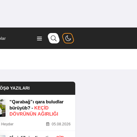
lar
ÖŞƏ YAZILARI
“Qarabağ”ı qara buludlar
bürüyüb? -
KEÇID
DÖVRÜNÜN AĞIRLIĞI
 Heydər
05.08.2026