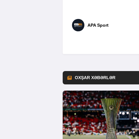
APA Sport
OXŞAR XƏBƏRLƏR