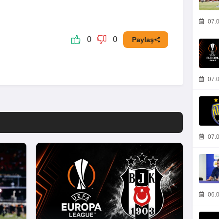
07.0
0
0
Paylaş
07.0
07.0
06.0