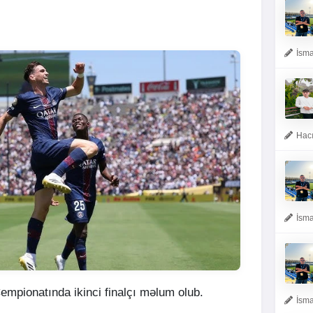
İsma
Hacı
İsma
empionatında ikinci finalçı məlum olub.
İsma