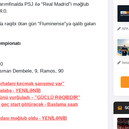
yarımfinalda PSJ ilə “Real Madrid”i məğlub
4:0.
a rəqibi ötən gün “Fluminense”yə qalib gələn
APA 
empionatı
İsma
:0
 Osman Dembele, 9, Ramos, 90
rhələni keçmək şansımız var”
ələbə -
YENİLƏNİB
ünü vurğuladı –
”GÜCLÜ RƏQİBDİR”
gec start götürəcək -
Başlama saatı
S
dası məğlub oldu -
YENİLƏNİB