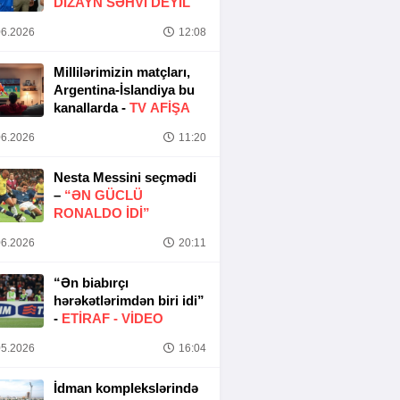
DIZAYN SƏHVI DEYIL
6.2026
12:08
Millilərimizin matçları,
Argentina-İslandiya bu
kanallarda -
TV AFİŞA
6.2026
11:20
Nesta Messini seçmədi
–
“ƏN GÜCLÜ
RONALDO IDI”
6.2026
20:11
“Ən biabırçı
hərəkətlərimdən biri idi”
-
ETIRAF -
VİDEO
5.2026
16:04
İdman komplekslərində