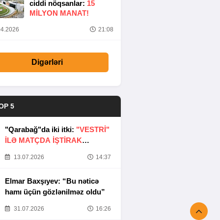
ciddi nöqsanlar:
15
MILYON MANAT!
4.2026
21:08
Digərləri
OP 5
"Qarabağ"da iki itki:
"VESTRİ"
İLƏ MATÇDA İŞTİRAK
ETMƏYƏCƏKLƏR
13.07.2026
14:37
Elmar Baxşıyev: “Bu nəticə
hamı üçün gözlənilməz oldu”
31.07.2026
16:26