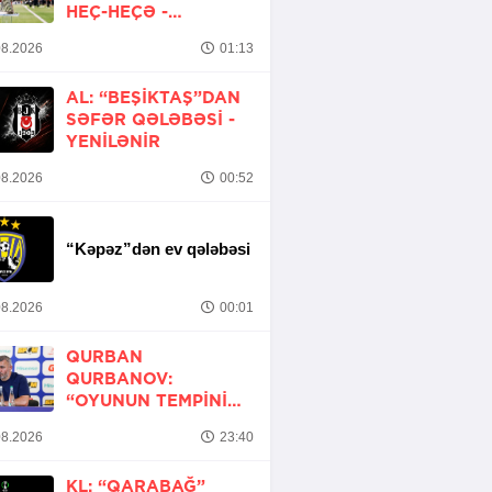
HEÇ-HEÇƏ -
YENİLƏNİB
8.2026
01:13
AL: “BEŞIKTAŞ”DAN
SƏFƏR QƏLƏBƏSI -
YENİLƏNİR
8.2026
00:52
“Kəpəz”dən ev qələbəsi
8.2026
00:01
QURBAN
QURBANOV:
“OYUNUN TEMPINI
ARTIRMALI IDIK”
8.2026
23:40
KL: “QARABAĞ”