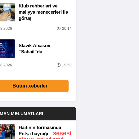
Klub rəhbərləri və
maliyyə menecerləri ilə
görüş
8.2026
20:14
Slavik Alxasov
“Səbail”də
8.2026
19:50
Bütün xəbərlər
DMAN MƏLUMATLARI
Haitinin formasında
Polşa bayrağı –
SƏBƏBI