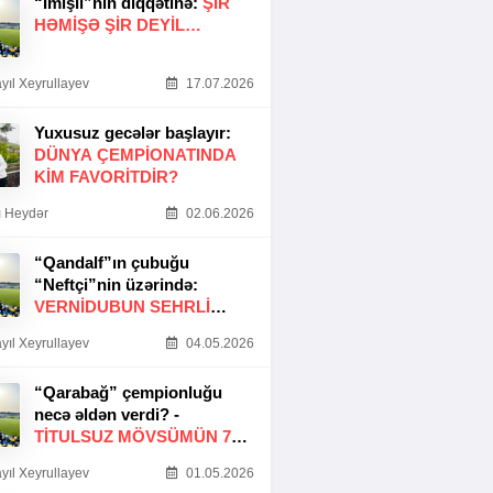
“İmişli”nin diqqətinə:
ŞIR
HƏMIŞƏ ŞIR DEYIL…
yıl Xeyrullayev
17.07.2026
Yuxusuz gecələr başlayır:
DÜNYA ÇEMPIONATINDA
KIM FAVORITDIR?
 Heydər
02.06.2026
“Qandalf”ın çubuğu
“Neftçi”nin üzərində:
VERNİDUBUN SEHRLİ
TOXUNUŞU
yıl Xeyrullayev
04.05.2026
“Qarabağ” çempionluğu
necə əldən verdi? -
TITULSUZ MÖVSÜMÜN 7
SƏBƏBI
yıl Xeyrullayev
01.05.2026