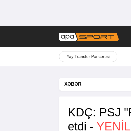
Yay Transfer Pəncərəsi
XƏBƏR
KDÇ: PSJ "
etdi -
YENİ