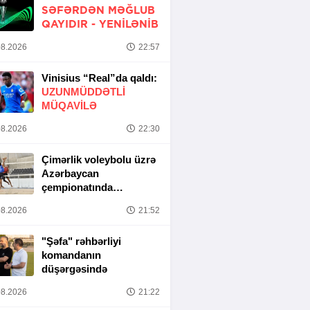
SƏFƏRDƏN MƏĞLUB
QAYIDIR -
YENİLƏNİB
8.2026
22:57
Vinisius “Real”da qaldı:
UZUNMÜDDƏTLİ
MÜQAVİLƏ
8.2026
22:30
Çimərlik voleybolu üzrə
Azərbaycan
çempionatında
yarımfinal mərhələsi
8.2026
21:52
başa çatıb
"Şəfa" rəhbərliyi
komandanın
düşərgəsində
8.2026
21:22