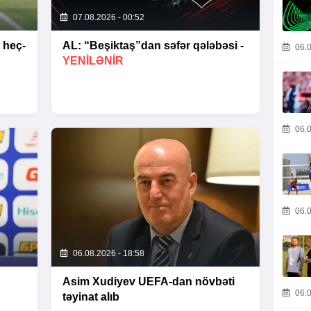
07.08.2026 - 00:52
 heç-
AL: “Beşiktaş”dan səfər qələbəsi -
06.0
YENİLƏNİR
06.0
06.0
06.08.2026 - 18:58
Asim Xudiyev UEFA-dan növbəti
06.0
təyinat alıb