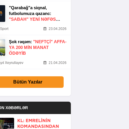
"Qarabağ"a siqnal,
futbolumuza qazanc:
"SABAH" YENI NƏFƏS
GƏTIRDI
Sport
23.04.2026
Şok rəqəm:
"NEFTÇI" AFFA-
YA 200 MIN MANAT
ÖDƏYIB
yıl Xeyrullayev
21.04.2026
Bütün Yazılar
ON XƏBƏRLƏR
KL: EMRELININ
KOMANDASINDAN