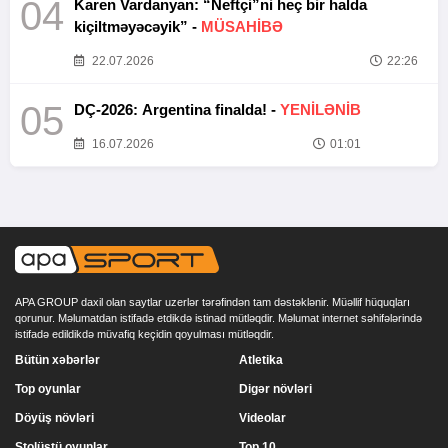
04
Karen Vardanyan: “Neftçi”ni heç bir halda
kiçiltməyəcəyik” -
MÜSAHİBƏ
22.07.2026
22:26
05
DÇ-2026: Argentina finalda! -
YENİLƏNİB
16.07.2026
01:01
APA GROUP daxil olan saytlar uzerlər tərəfindən tam dəstəklənir. Müəllif hüquqları
qorunur. Məlumatdan istifadə etdikdə istinad mütləqdir. Məlumat internet səhifələrində
istifadə edildikdə müvafiq keçidin qoyulması mütləqdir.
Bütün xəbərlər
Atletika
Top oyunlar
Digər növləri
Döyüş növləri
Videolar
Stolüstü oyunlar
Top 10