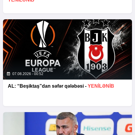
07.08.2026 - 00:52
AL: “Beşiktaş”dan səfər qələbəsi -
YENİLƏNİB