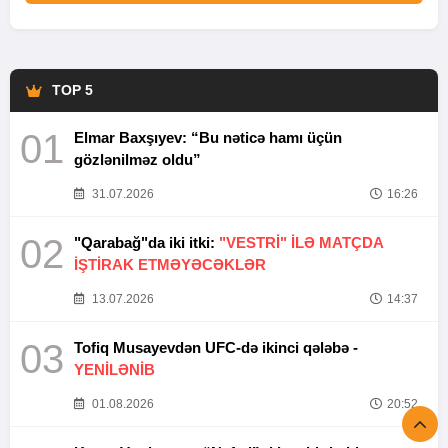
TOP 5
01
Elmar Baxşıyev: “Bu nəticə hamı üçün
gözlənilməz oldu”
31.07.2026
16:26
02
"Qarabağ"da iki itki:
"VESTRİ" İLƏ MATÇDA
İŞTİRAK ETMƏYƏCƏKLƏR
13.07.2026
14:37
03
Tofiq Musayevdən UFC-də ikinci qələbə -
YENİLƏNİB
01.08.2026
20:52