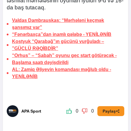
təsnifat mərhələsinin oyunları iyulun 9-u və 16-
da baş tutacaq.
Valdas Dambrauskas: “Mərhələni keçmək
şansımız var”
“Fənərbaxça”dan inamlı qələbə -
YENİLƏNİB
Kostyuk “Qarabağ”ın gücünü vurğuladı –
”GÜCLÜ RƏQİBDİR”
“Orhus” – “Sabah” oyunu gec start götürəcək -
Başlama saatı dəyişdirildi
AL: Zamiq Əliyevin komandası məğlub oldu -
YENİLƏNİB
0
0
APA Sport
Paylaş