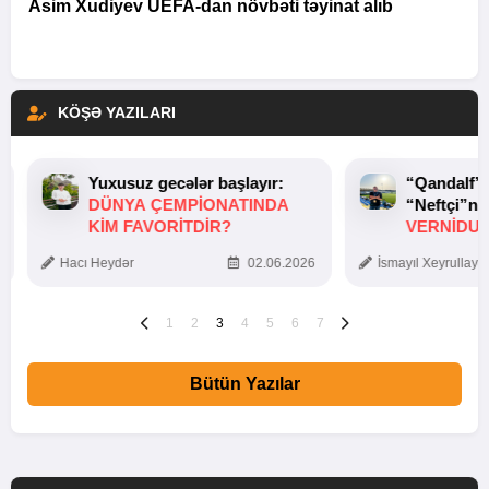
Asim Xudiyev UEFA-dan növbəti təyinat alıb
KÖŞƏ YAZILARI
Yuxusuz gecələr başlayır:
“Qandalf”
DÜNYA ÇEMPIONATINDA
“Neftçi”ni
KIM FAVORITDIR?
VERNİDUB
TOXUNUŞ
Hacı Heydər
02.06.2026
İsmayıl Xeyrullaye
1
2
3
4
5
6
7
Bütün Yazılar