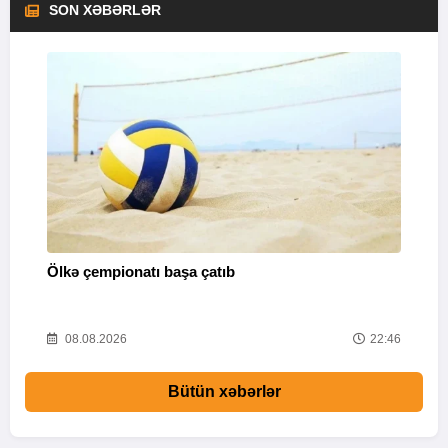
SON XƏBƏRLƏR
Ölkə çempionatı başa çatıb
T
37
08.08.2026
22:46
Bütün xəbərlər