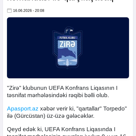
16.06.2026 - 20:08
"Zirə" klubunun UEFA Konfrans Liqasının I
təsnifat mərhələsindəki rəqibi bəlli olub.
Apasport.az
xəbər verir ki, "qartallar" Torpedo"
ilə (Gürcüstan) üz-üzə gələcəklər.
Qeyd edək ki, UEFA Konfrans Liqasında I