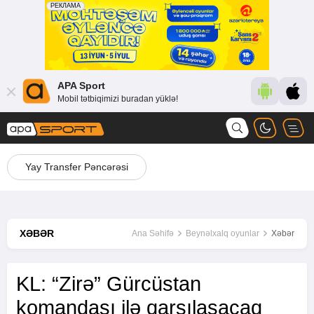
APA Sport
Mobil tətbiqimizi buradan yüklə!
Yay Transfer Pəncərəsi
XƏBƏR
Ana Səhifə
Beynəlxalq oyunlar
Xəbər
KL: “Zirə” Gürcüstan
komandası ilə qarşılaşacaq