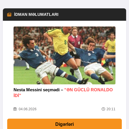
İDMAN MƏLUMATLARI
Nesta Messini seçmədi –
“ƏN GÜCLÜ RONALDO
“
IDI”
V
20
04.06.2026
20:11
Digərləri