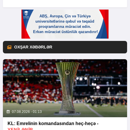
OXŞAR XƏBƏRLƏR
07.08.2026 - 01:13
KL: Emrelinin komandasından heç-heçə -
YENİLƏNİB