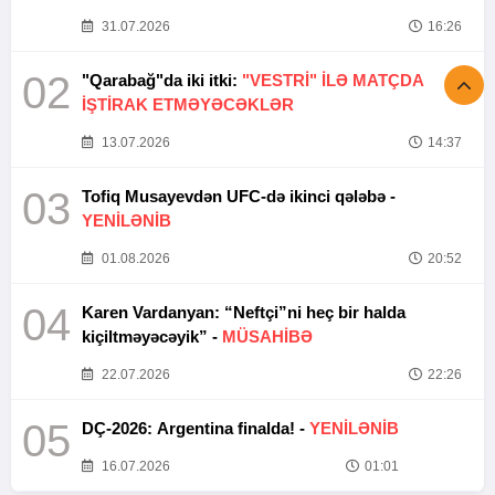
31.07.2026
16:26
02
"Qarabağ"da iki itki:
"VESTRİ" İLƏ MATÇDA
İŞTİRAK ETMƏYƏCƏKLƏR
13.07.2026
14:37
03
Tofiq Musayevdən UFC-də ikinci qələbə -
YENİLƏNİB
01.08.2026
20:52
04
Karen Vardanyan: “Neftçi”ni heç bir halda
kiçiltməyəcəyik” -
MÜSAHİBƏ
22.07.2026
22:26
05
DÇ-2026: Argentina finalda! -
YENİLƏNİB
16.07.2026
01:01