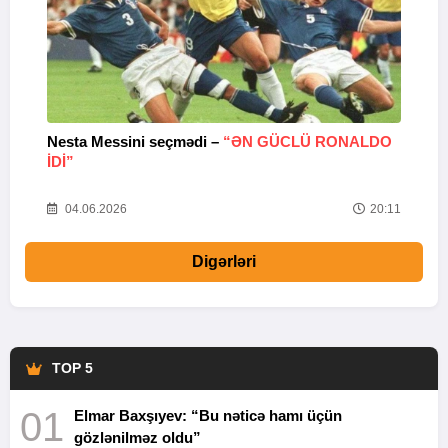
Nesta Messini seçmədi –
“ƏN GÜCLÜ RONALDO
“
IDI”
V
20
04.06.2026
20:11
Digərləri
TOP 5
01
Elmar Baxşıyev: “Bu nəticə hamı üçün
gözlənilməz oldu”