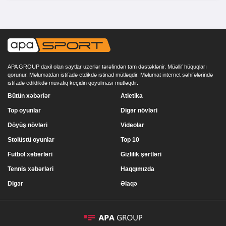
APA GROUP daxil olan saytlar uzerlər tərəfindən tam dəstəklənir. Müəllif hüquqları
qorunur. Məlumatdan istifadə etdikdə istinad mütləqdir. Məlumat internet səhifələrində
istifadə edildikdə müvafiq keçidin qoyulması mütləqdir.
Bütün xəbərlər
Atletika
Top oyunlar
Digər növləri
Döyüş növləri
Videolar
Stolüstü oyunlar
Top 10
Futbol xəbərləri
Gizlilik şərtləri
Tennis xəbərləri
Haqqımızda
Digər
Əlaqə