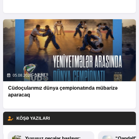
05.08.2026 - 14:28
Cüdoçularımız dünya çempionatında mübarizə
aparacaq
KÖŞƏ YAZILARI
Yuxusuz gecələr başlayır:
“Qandalf”