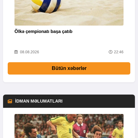
Ölkə çempionatı başa çatıb
T
37
08.08.2026
22:46
Bütün xəbərlər
İDMAN MƏLUMATLARI