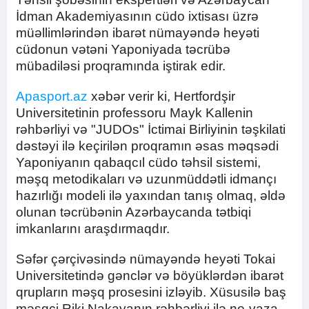
İdman Akademiyasının cüdo ixtisası üzrə
müəllimlərindən ibarət nümayəndə heyəti
cüdonun vətəni Yaponiyada təcrübə
mübadiləsi proqramında iştirak edir.
Apasport.az
xəbər verir ki, Hertfordşir
Universitetinin professoru Mayk Kallenin
rəhbərliyi və "JUDOs" İctimai Birliyinin təşkilati
dəstəyi ilə keçirilən proqramın əsas məqsədi
Yaponiyanın qabaqcıl cüdo təhsil sistemi,
məşq metodikaları və uzunmüddətli idmançı
hazırlığı modeli ilə yaxından tanış olmaq, əldə
olunan təcrübənin Azərbaycanda tətbiqi
imkanlarını araşdırmaqdır.
Səfər çərçivəsində nümayəndə heyəti Tokai
Universitetində gənclər və böyüklərdən ibarət
qrupların məşq prosesini izləyib. Xüsusilə baş
məşqçi Riki Nakayanın rəhbərliyi ilə ne-vaza