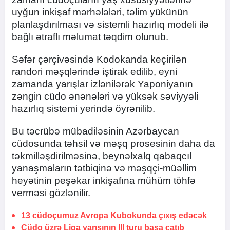
uyğun inkişaf mərhələləri, təlim yükünün
planlaşdırılması və sistemli hazırlıq modeli ilə
bağlı ətraflı məlumat təqdim olunub.
Səfər çərçivəsində Kodokanda keçirilən
randori məşqlərində iştirak edilib, eyni
zamanda yarışlar izlənilərək Yaponiyanın
zəngin cüdo ənənələri və yüksək səviyyəli
hazırlıq sistemi yerində öyrənilib.
Bu təcrübə mübadiləsinin Azərbaycan
cüdosunda təhsil və məşq prosesinin daha da
təkmilləşdirilməsinə, beynəlxalq qabaqcıl
yanaşmaların tətbiqinə və məşqçi-müəllim
heyətinin peşəkar inkişafına mühüm töhfə
verməsi gözlənilir.
13 cüdoçumuz Avropa Kubokunda çıxış edəcək
Cüdo üzrə Liqa yarışının III turu başa çatıb