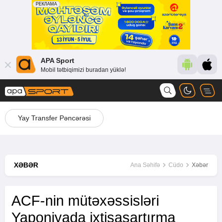
APA Sport
Mobil tətbiqimizi buradan yüklə!
Yay Transfer Pəncərəsi
XƏBƏR
Ana Səhifə
Cüdo
Xəbər
ACF-nin mütəxəssisləri
Yaponiyada ixtisasartırma