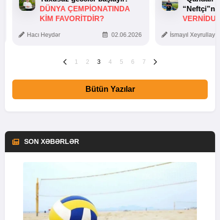
DÜNYA ÇEMPIONATINDA
“Neftçi”ni
KIM FAVORITDIR?
VERNİDUB
TOXUNUŞ
Hacı Heydər
02.06.2026
İsmayıl Xeyrullaye
1
2
3
4
5
6
7
Bütün Yazılar
SON XƏBƏRLƏR