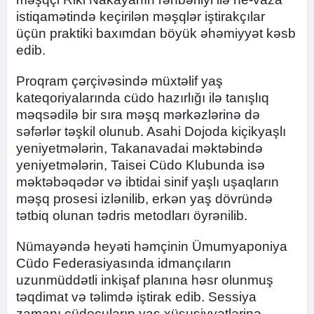
istiqamətində keçirilən məşqlər iştirakçılar
üçün praktiki baxımdan böyük əhəmiyyət kəsb
edib.
Proqram çərçivəsində müxtəlif yaş
kateqoriyalarında cüdo hazırlığı ilə tanışlıq
məqsədilə bir sıra məşq mərkəzlərinə də
səfərlər təşkil olunub. Asahi Dojoda kiçikyaşlı
yeniyetmələrin, Takanavadai məktəbində
yeniyetmələrin, Taisei Cüdo Klubunda isə
məktəbəqədər və ibtidai sinif yaşlı uşaqların
məşq prosesi izlənilib, erkən yaş dövründə
tətbiq olunan tədris metodları öyrənilib.
Nümayəndə heyəti həmçinin Ümumyaponiya
Cüdo Federasiyasında idmançıların
uzunmüddətli inkişaf planına həsr olunmuş
təqdimat və təlimdə iştirak edib. Sessiya
zamanı cüdoçuların yaş xüsusiyyətlərinə