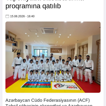
proqramına qatılıb
15.06.2026 - 16:40
Azərbaycan Cüdo Federasiyasının (ACF)
Təhsil şöbəsinin ekspertləri və Azərbaycan