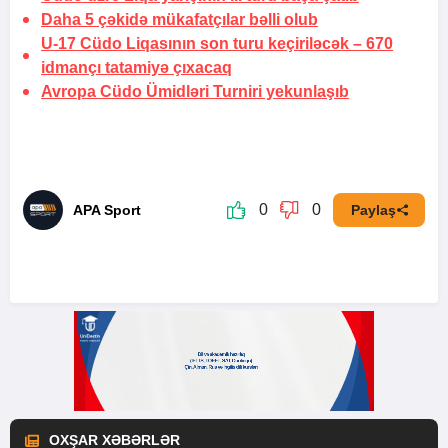
Daha 5 çəkidə mükafatçılar bəlli olub
U-17 Cüdo Liqasının son turu keçiriləcək –
670
idmançı tatamiyə çıxacaq
Avropa Cüdo Ümidləri Turniri yekunlaşıb
0
0
APA Sport
Paylaş
OXŞAR XƏBƏRLƏR