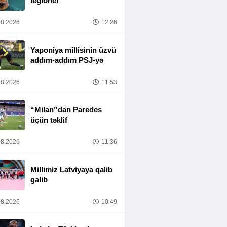
legioner
8.2026
12:26
Yaponiya millisinin üzvü
addım-addım PSJ-yə
8.2026
11:53
“Milan”dan Paredes
üçün təklif
8.2026
11:36
Millimiz Latviyaya qalib
gəlib
8.2026
10:49