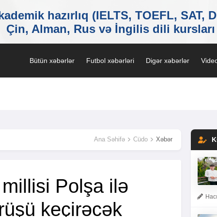
Bütün xəbərlər
Futbol xəbərləri
Digər xəbərlər
Video
Ana Səhifə
Cüdo
Xəbər
K
illisi Polşa ilə
Hacı
rüşü keçirəcək