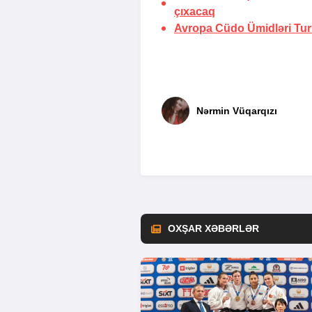
çıxacaq
Avropa Cüdo Ümidləri Turn
Nərmin Vüqarqızı
OXŞAR XƏBƏRLƏR