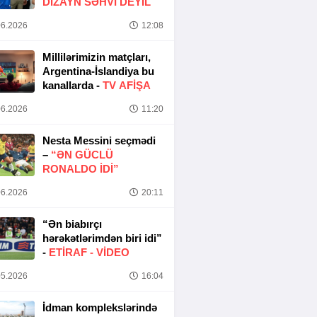
DIZAYN SƏHVI DEYIL
6.2026
12:08
Millilərimizin matçları,
Argentina-İslandiya bu
kanallarda -
TV AFİŞA
6.2026
11:20
Nesta Messini seçmədi
–
“ƏN GÜCLÜ
RONALDO IDI”
6.2026
20:11
“Ən biabırçı
hərəkətlərimdən biri idi”
-
ETIRAF -
VİDEO
5.2026
16:04
İdman komplekslərində