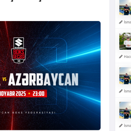
İsma
Hacı
İsma
İsma