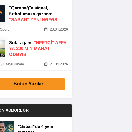
"Qarabağ"a siqnal,
futbolumuza qazanc:
"SABAH" YENI NƏFƏS
GƏTIRDI
Sport
23.04.2026
Şok rəqəm:
"NEFTÇI" AFFA-
YA 200 MIN MANAT
ÖDƏYIB
yıl Xeyrullayev
21.04.2026
Bütün Yazılar
ON XƏBƏRLƏR
“Səbail”də 4 yeni