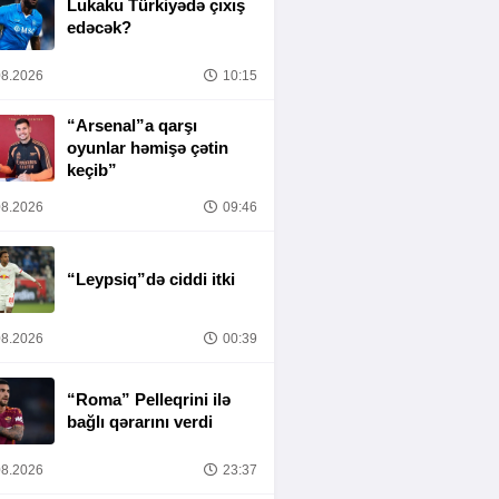
Lukaku Türkiyədə çıxış
edəcək?
8.2026
10:15
“Arsenal”a qarşı
oyunlar həmişə çətin
keçib”
8.2026
09:46
“Leypsiq”də ciddi itki
8.2026
00:39
“Roma” Pelleqrini ilə
bağlı qərarını verdi
8.2026
23:37