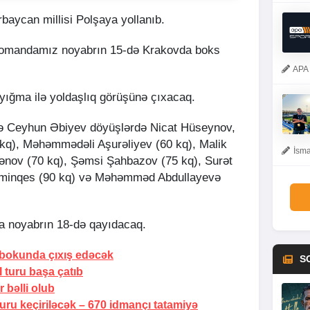
baycan millisi Polşaya yollanıb.
 komandamız noyabrın 15-də Krakovda boks
APA 
yığma ilə yoldaşlıq görüşünə çıxacaq.
lə Ceyhun Əbiyev döyüşlərdə Nicat Hüseynov,
 kq), Məhəmmədəli Aşurəliyev (60 kq), Malik
İsma
nov (70 kq), Şəmsi Şahbazov (75 kq), Surət
ominqes (90 kq) və Məhəmməd Abdullayevə
ya noyabrın 18-də qayıdacaq.
bokunda çıxış edəcək
S
I turu başa çatıb
 bəlli olub
uru keçiriləcək –
670 idmançı tatamiyə