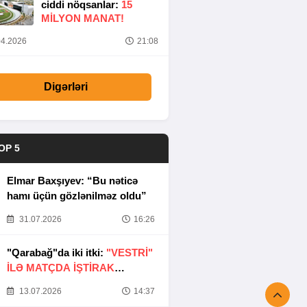
ciddi nöqsanlar:
15
MILYON MANAT!
4.2026
21:08
Digərləri
OP 5
Elmar Baxşıyev: “Bu nəticə
hamı üçün gözlənilməz oldu”
31.07.2026
16:26
"Qarabağ"da iki itki:
"VESTRİ"
İLƏ MATÇDA İŞTİRAK
ETMƏYƏCƏKLƏR
13.07.2026
14:37