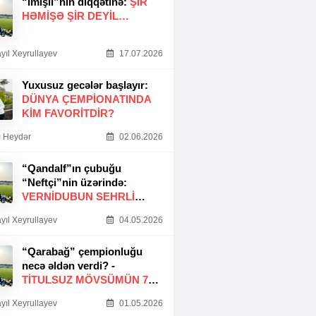
“İmişli”nin diqqətinə:
ŞIR
HƏMIŞƏ ŞIR DEYIL…
yıl Xeyrullayev
17.07.2026
Yuxusuz gecələr başlayır:
DÜNYA ÇEMPIONATINDA
KIM FAVORITDIR?
 Heydər
02.06.2026
“Qandalf”ın çubuğu
“Neftçi”nin üzərində:
VERNİDUBUN SEHRLİ
TOXUNUŞU
yıl Xeyrullayev
04.05.2026
“Qarabağ” çempionluğu
necə əldən verdi? -
TITULSUZ MÖVSÜMÜN 7
SƏBƏBI
yıl Xeyrullayev
01.05.2026