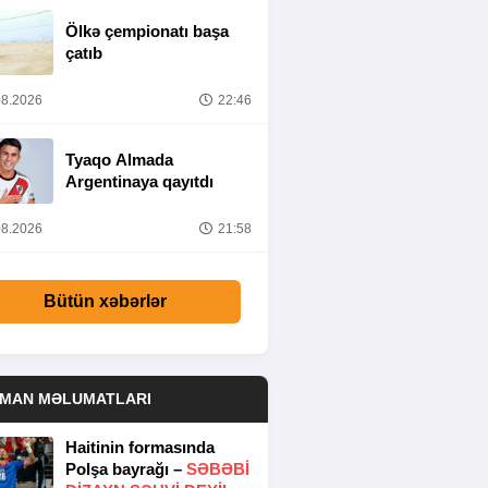
Ölkə çempionatı başa
çatıb
8.2026
22:46
Tyaqo Almada
Argentinaya qayıtdı
8.2026
21:58
Bütün xəbərlər
DMAN MƏLUMATLARI
Haitinin formasında
Polşa bayrağı –
SƏBƏBI