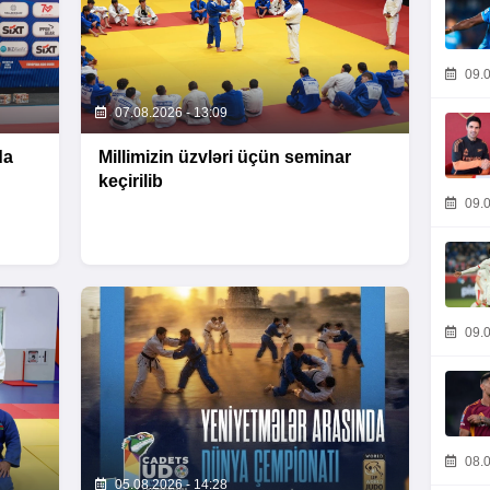
09.0
07.08.2026 - 13:09
da
Millimizin üzvləri üçün seminar
keçirilib
09.0
09.0
08.0
05.08.2026 - 14:28