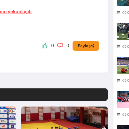
iri yekunlaşıb
09.0
0
0
Paylaş
09.0
09.0
09.0