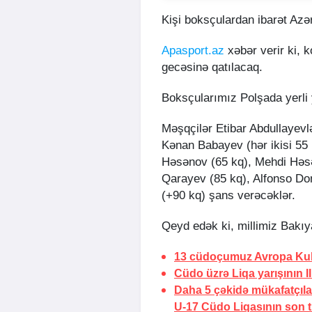
Kişi boksçulardan ibarət Azər
Apasport.az
xəbər verir ki,
gecəsinə qatılacaq.
Boksçularımız Polşada yerli 
Məşqçilər Etibar Abdullayev
Kənan Babayev (hər ikisi 55
Həsənov (65 kq), Mehdi Həsə
Qarayev (85 kq), Alfonso D
(+90 kq) şans verəcəklər.
Qeyd edək ki, millimiz Bakı
13 cüdoçumuz Avropa Ku
Cüdo üzrə Liqa yarışının II
Daha 5 çəkidə mükafatçılar
U-17 Cüdo Liqasının son t