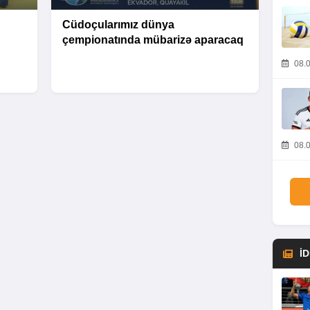
Cüdoçularımız dünya
çempionatında mübarizə aparacaq
08.0
08.0
İ