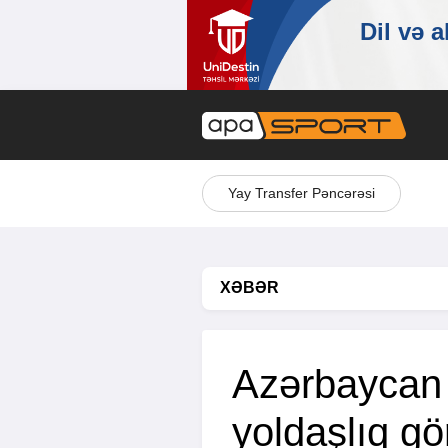
Yay Transfer Pəncərəsi
XƏBƏR
Azərbaycan m
yoldaşlıq gö