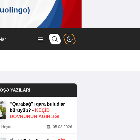
lar
ÖŞƏ YAZILARI
“Qarabağ”ı qara buludlar
bürüyüb? -
KEÇID
DÖVRÜNÜN AĞIRLIĞI
 Heydər
05.08.2026