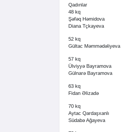
Qadınlar
48 kq
Şəfəq Həmidova
Diana Tçkayeva
52 kq
Gültac Məmmədəliyeva
57 kq
Ülviyyə Bayramova
Gülnarə Bayramova
63 kq
Fidan Əlizadə
70 kq
Aytac Qardaşxanlı
Südabə Ağayeva