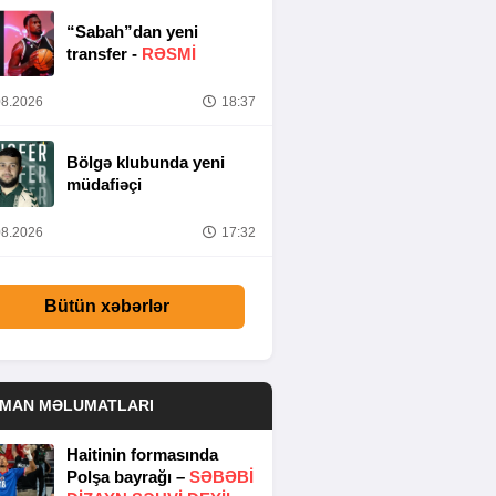
“Sabah”dan yeni
transfer -
RƏSMİ
8.2026
18:37
Bölgə klubunda yeni
müdafiəçi
8.2026
17:32
Bütün xəbərlər
DMAN MƏLUMATLARI
Haitinin formasında
Polşa bayrağı –
SƏBƏBI