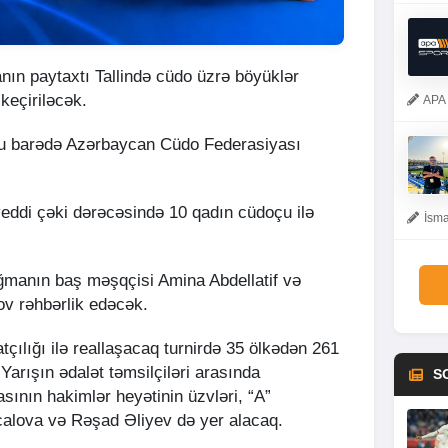
anın paytaxtı Tallində cüdo üzrə böyüklər
keçiriləcək.
APA 
 bu barədə Azərbaycan Cüdo Federasiyası
a yeddi çəki dərəcəsində 10 qadın cüdoçu ilə
İsma
ığmanın baş məşqçisi Amina Abdellatif və
 rəhbərlik edəcək.
atçılığı ilə reallaşacaq turnirdə 35 ölkədən 261
arışın ədalət təmsilçiləri arasında
S
ının hakimlər heyətinin üzvləri, “A”
calova və Rəşad Əliyev də yer alacaq.