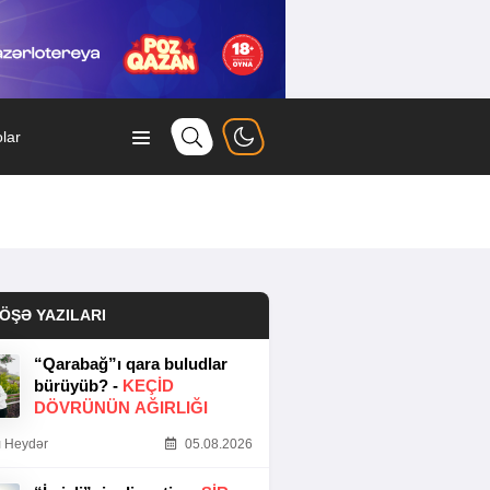
lar
ÖŞƏ YAZILARI
“Qarabağ”ı qara buludlar
bürüyüb? -
KEÇID
DÖVRÜNÜN AĞIRLIĞI
 Heydər
05.08.2026