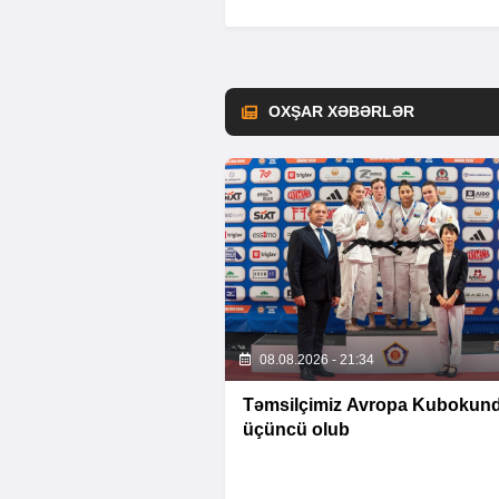
OXŞAR XƏBƏRLƏR
08.08.2026 - 21:34
Təmsilçimiz Avropa Kubokun
üçüncü olub