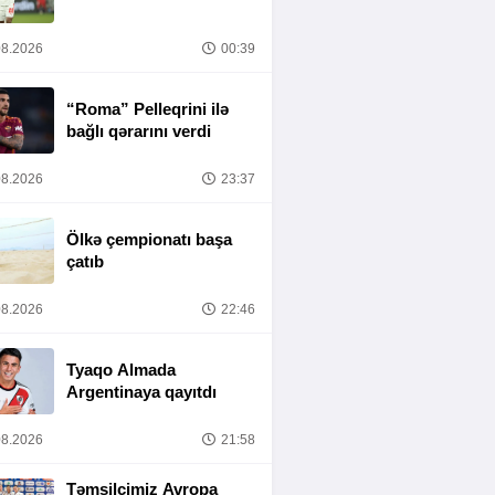
8.2026
00:39
“Roma” Pelleqrini ilə
bağlı qərarını verdi
8.2026
23:37
Ölkə çempionatı başa
çatıb
8.2026
22:46
Tyaqo Almada
Argentinaya qayıtdı
8.2026
21:58
Təmsilçimiz Avropa