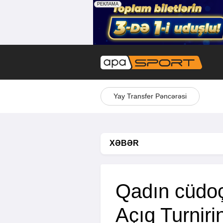
Yay Transfer Pəncərəsi
XƏBƏR
Qadın cüdoç
Açıq Turnir