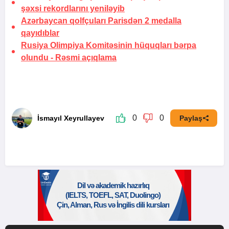
şəxsi rekordlarını yeniləyib
Azərbaycan qolfçuları Parisdən 2 medalla
qayıdıblar
Rusiya Olimpiya Komitəsinin hüquqları bərpa
olundu -
Rəsmi açıqlama
0
0
İsmayıl Xeyrullayev
Paylaş