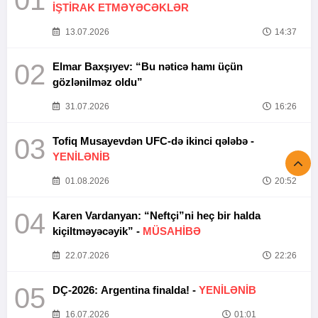
01
İŞTİRAK ETMƏYƏCƏKLƏR
13.07.2026
14:37
02
Elmar Baxşıyev: “Bu nəticə hamı üçün
gözlənilməz oldu”
31.07.2026
16:26
03
Tofiq Musayevdən UFC-də ikinci qələbə -
YENİLƏNİB
01.08.2026
20:52
04
Karen Vardanyan: “Neftçi”ni heç bir halda
kiçiltməyəcəyik” -
MÜSAHİBƏ
22.07.2026
22:26
05
DÇ-2026: Argentina finalda! -
YENİLƏNİB
16.07.2026
01:01