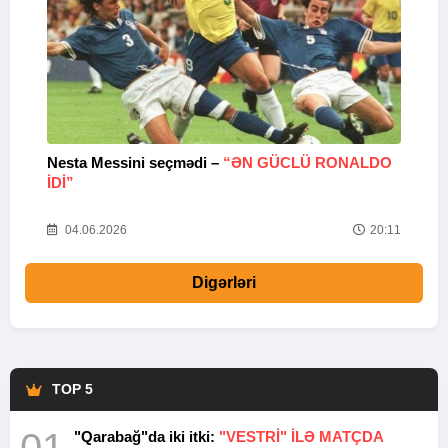
Nesta Messini seçmədi –
“ƏN GÜCLÜ RONALDO
“
IDI”
V
20
04.06.2026
20:11
Digərləri
TOP 5
"Qarabağ"da iki itki:
"VESTRİ" İLƏ MATÇDA