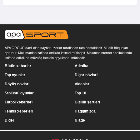
APA GROUP daxil olan saytlar uzerlər tərəfindən tam dəstəklənir. Müəllif hüquqları
qorunur. Məlumatdan istifadə etdikdə istinad mütləqdir. Məlumat internet səhifələrində
istifadə edildikdə müvafiq keçidin qoyulması mütləqdir.
Bütün xəbərlər
Atletika
Top oyunlar
Digər növləri
Döyüş növləri
Videolar
Stolüstü oyunlar
Top 10
Futbol xəbərləri
Gizlilik şərtləri
Tennis xəbərləri
Haqqımızda
Digər
Əlaqə