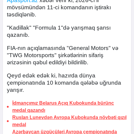
Apasport.az
xəbər verir ki, 2026-cı il
mövsümündən 11-ci komandanın iştirakı
təsdiqlənib.
"Kadillak" "Formula 1"də yarışmaq şansı
qazanıb.
FIA-nın açıqlamasında "General Motors" və
"TWG Motorsports" şirkətlərinin sifariş
ərizəsinin qəbul edildiyi bildirilib.
Qeyd edək edək ki, hazırda dünya
çempionatında 10 komanda qələbə uğrunda
yarışır.
İdmançımız Belarus Açıq Kubokunda bürünc
medal qazandı
Ruslan Lunevdən Avropa Kubokunda növbəti qızıl
medal
Azərbaycan üzgüçüləri Avropa çempionatında