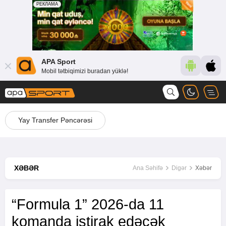
APA Sport
Mobil tətbiqimizi buradan yüklə!
Yay Transfer Pəncərəsi
XƏBƏR
Ana Səhifə
Digər
Xəbər
“Formula 1” 2026-da 11
komanda iştirak edəcək