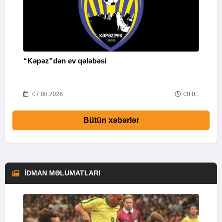
“Kəpəz”dən ev qələbəsi
Q
i
52
07.08.2026
00:01
Bütün xəbərlər
İDMAN MƏLUMATLARI