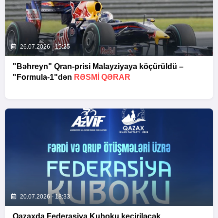
26.07.2026 - 15:25
"Bəhreyn" Qran-prisi Malayziyaya köçürüldü –
"Formula-1"dən
RƏSMI QƏRAR
20.07.2026 - 18:33
Qazaxda Federasiya Kuboku keçiriləcək