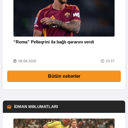
“Roma” Pelleqrini ilə bağlı qərarını verdi
Ö
39
08.08.2026
23:37
Bütün xəbərlər
İDMAN MƏLUMATLARI