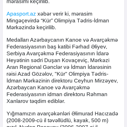
mərasimi keçirilib.
Apasport.az
xəbər verir ki, mərasim
Mingəçevirdə “Kür” Olimpiya Tədris-İdman
Mərkəzində keçirilib.
Medalları Azərbaycanın Kanoe və Avarçəkmə
Federasiyasının baş katibi Fərhad Əliyev,
Serbiya Avarçəkmə Federasiyasının İdarə
Heyətinin sədri Duşan Kovaçeviç, Mərkəzi
Aran Regional Gənclər və İdman İdarəsinin
rəisi Azad Gözəlov, "Kür" Olimpiya Tədris-
İdman Mərkəzinin direktoru Ceyhun Mirzəyev,
Azərbaycan Kanoe və Avarçəkmə
Federasiyasının idman direktoru Rəhman
Xanlarov təqdim ediblər.
Yığmamızın avarçəkənləri Əlimurad Hacızadə
(2008-2009-cü il təvəllüdlü, kayak, 500 m)