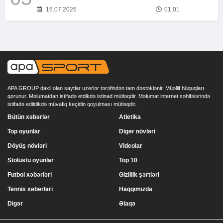
16.07.2026
01:01
APA GROUP daxil olan saytlar uzerlər tərəfindən tam dəstəklənir. Müəllif hüquqları
qorunur. Məlumatdan istifadə etdikdə istinad mütləqdir. Məlumat internet səhifələrində
istifadə edildikdə müvafiq keçidin qoyulması mütləqdir.
Bütün xəbərlər
Atletika
Top oyunlar
Digər növləri
Döyüş növləri
Videolar
Stolüstü oyunlar
Top 10
Futbol xəbərləri
Gizlilik şərtləri
Tennis xəbərləri
Haqqımızda
Digər
Əlaqə