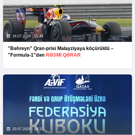
26.07.2026 - 15:25
"Bəhreyn" Qran-prisi Malayziyaya köçürüldü –
"Formula-1"dən
RƏSMI QƏRAR
20.07.2026 - 18:33