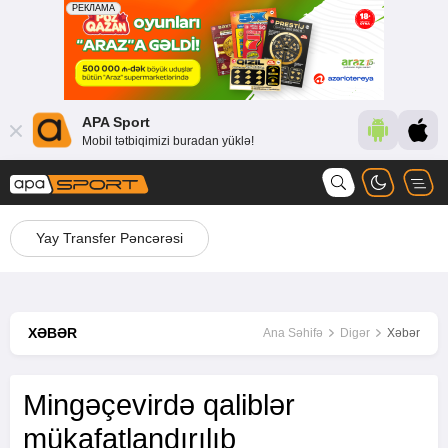
APA Sport
Mobil tətbiqimizi buradan yüklə!
Yay Transfer Pəncərəsi
XƏBƏR
Ana Səhifə
Digər
Xəbər
Mingəçevirdə qaliblər
mükafatlandırılıb