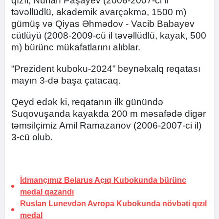
qızıl, Nurlan Paşayev (2006-2007-ci il
təvəllüdlü, akademik avarçəkmə, 1500 m)
gümüş və Qiyas Əhmədov - Vacib Babayev
cütlüyü (2008-2009-cü il təvəllüdlü, kayak, 500
m) bürünc mükafatlarını alıblar.
“Prezident kuboku-2024” beynəlxalq reqatası
mayın 3-də başa çatacaq.
Qeyd edək ki, reqatanın ilk günündə
Suqovuşanda kayakda 200 m məsafədə digər
təmsilçimiz Amil Ramazanov (2006-2007-ci il)
3-cü olub.
İdmançımız Belarus Açıq Kubokunda bürünc
medal qazandı
Ruslan Lunevdən Avropa Kubokunda növbəti qızıl
medal