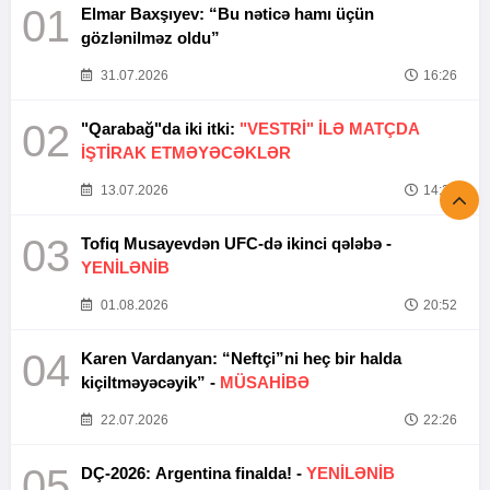
01
Elmar Baxşıyev: “Bu nəticə hamı üçün
gözlənilməz oldu”
31.07.2026
16:26
02
"Qarabağ"da iki itki:
"VESTRİ" İLƏ MATÇDA
İŞTİRAK ETMƏYƏCƏKLƏR
13.07.2026
14:37
03
Tofiq Musayevdən UFC-də ikinci qələbə -
YENİLƏNİB
01.08.2026
20:52
04
Karen Vardanyan: “Neftçi”ni heç bir halda
kiçiltməyəcəyik” -
MÜSAHİBƏ
22.07.2026
22:26
05
DÇ-2026: Argentina finalda! -
YENİLƏNİB