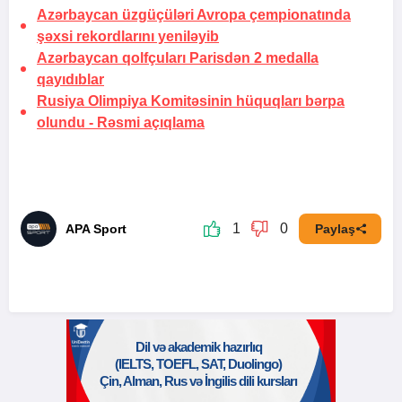
Azərbaycan üzgüçüləri Avropa çempionatında
şəxsi rekordlarını yeniləyib
Azərbaycan qolfçuları Parisdən 2 medalla
qayıdıblar
Rusiya Olimpiya Komitəsinin hüquqları bərpa
olundu -
Rəsmi açıqlama
1
0
APA Sport
Paylaş