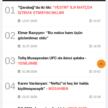
01
"Qarabağ"da iki itki:
"VESTRİ" İLƏ MATÇDA
İŞTİRAK ETMƏYƏCƏKLƏR
13.07.2026
14:37
02
Elmar Baxşıyev: “Bu nəticə hamı üçün
gözlənilməz oldu”
31.07.2026
16:26
03
Tofiq Musayevdən UFC-də ikinci qələbə -
YENİLƏNİB
01.08.2026
20:52
04
Karen Vardanyan: “Neftçi”ni heç bir halda
kiçiltməyəcəyik” -
MÜSAHİBƏ
22.07.2026
22:26