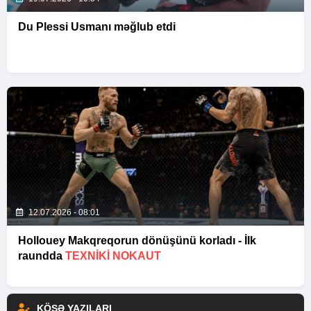
Du Plessi Usmanı məğlub etdi
12.07.2026 - 08:01
Hollouey Makqreqorun dönüşünü korladı - İlk
raundda
TEXNIKI NOKAUT
KÖŞƏ YAZILARI