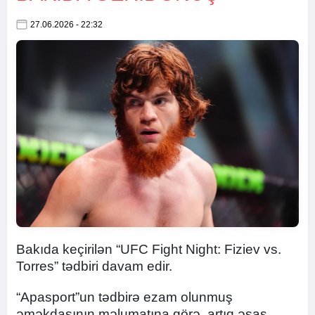
27.06.2026 - 22:32
Bakıda keçirilən “UFC Fight Night: Fiziev vs.
Torres” tədbiri davam edir.
“Apasport”un tədbirə ezam olunmuş
əməkdaşının məlumatına görə, artıq əsas