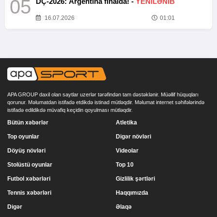
05
DÇ-2026: Argentina finalda! -
YENİLƏNİB
16.07.2026
01:01
APA GROUP daxil olan saytlar uzerlər tərəfindən tam dəstəklənir. Müəllif hüquqları
qorunur. Məlumatdan istifadə etdikdə istinad mütləqdir. Məlumat internet səhifələrində
istifadə edildikdə müvafiq keçidin qoyulması mütləqdir.
Bütün xəbərlər
Atletika
Top oyunlar
Digər növləri
Döyüş növləri
Videolar
Stolüstü oyunlar
Top 10
Futbol xəbərləri
Gizlilik şərtləri
Tennis xəbərləri
Haqqımızda
Digər
Əlaqə