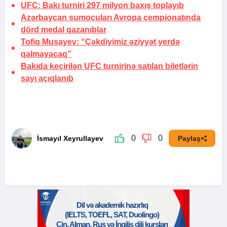
UFC: Bakı turniri 297 milyon baxış toplayıb
Azərbaycan sumoçuları Avropa çempionatında
dörd medal qazanıblar
Tofiq Musayev:
“Çəkdiyimiz əziyyət yerdə
qalmayacaq”
Bakıda keçirilən UFC turnirinə satılan biletlərin
sayı açıqlanıb
0
0
İsmayıl Xeyrullayev
Paylaş