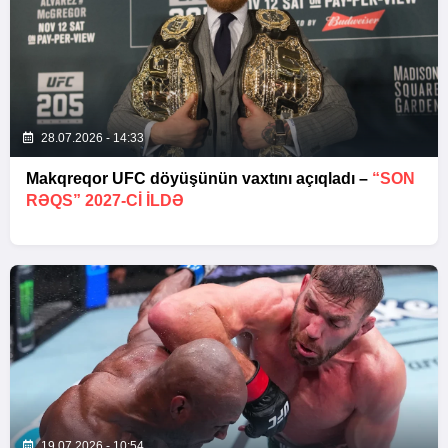
28.07.2026 - 14:33
Makqreqor UFC döyüşünün vaxtını açıqladı –
“SON
RƏQS” 2027-CI ILDƏ
19.07.2026 - 10:54