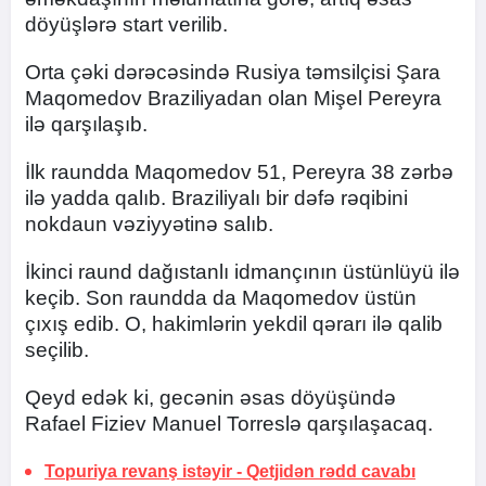
döyüşlərə start verilib.
Orta çəki dərəcəsində Rusiya təmsilçisi Şara
Maqomedov Braziliyadan olan Mişel Pereyra
ilə qarşılaşıb.
İlk raundda Maqomedov 51, Pereyra 38 zərbə
ilə yadda qalıb. Braziliyalı bir dəfə rəqibini
nokdaun vəziyyətinə salıb.
İkinci raund dağıstanlı idmançının üstünlüyü ilə
keçib. Son raundda da Maqomedov üstün
çıxış edib. O, hakimlərin yekdil qərarı ilə qalib
seçilib.
Qeyd edək ki, gecənin əsas döyüşündə
Rafael Fiziev Manuel Torreslə qarşılaşacaq.
Topuriya revanş istəyir -
Qetjidən rədd cavabı