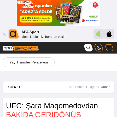
APA Sport
Mobil tətbiqimizi buradan yüklə!
Yay Transfer Pəncərəsi
XƏBƏR
Ana Səhifə
Digər
Xəbər
UFC: Şara Maqomedovdan
BAKIDA GERİDÖNÜŞ