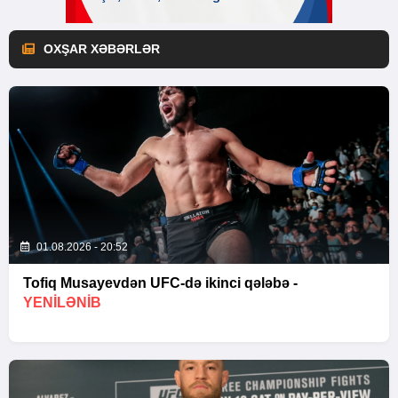
OXŞAR XƏBƏRLƏR
01.08.2026 - 20:52
Tofiq Musayevdən UFC-də ikinci qələbə -
YENİLƏNİB