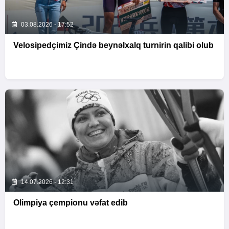
03.08.2026 - 17:52
Velosipedçimiz Çində beynəlxalq turnirin qalibi olub
14.07.2026 - 12:31
Olimpiya çempionu vəfat edib