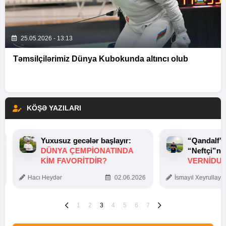
25.05.2026 - 13:13
Təmsilçilərimiz Dünya Kubokunda altıncı olub
KÖŞƏ YAZILARI
Yuxusuz gecələr başlayır:
“Qandalf”
DÜNYA ÇEMPIONATINDA
“Neftçi”ni
KIM FAVORITDIR?
VERNİDUB
TOXUNUŞ
Hacı Heydər
02.06.2026
İsmayıl Xeyrullaye
1
2
3
4
5
6
7