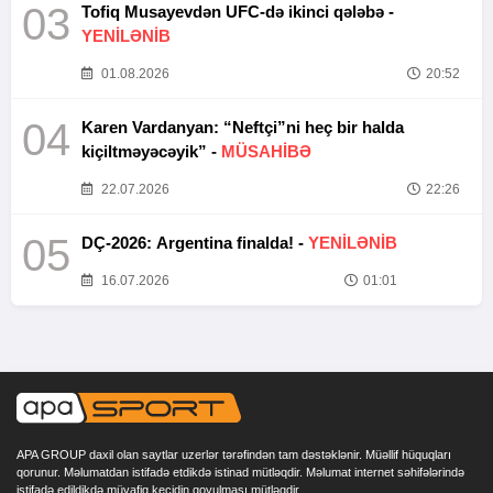
03
Tofiq Musayevdən UFC-də ikinci qələbə -
YENİLƏNİB
01.08.2026
20:52
04
Karen Vardanyan: “Neftçi”ni heç bir halda
kiçiltməyəcəyik” -
MÜSAHİBƏ
22.07.2026
22:26
05
DÇ-2026: Argentina finalda! -
YENİLƏNİB
16.07.2026
01:01
APA GROUP daxil olan saytlar uzerlər tərəfindən tam dəstəklənir. Müəllif hüquqları
qorunur. Məlumatdan istifadə etdikdə istinad mütləqdir. Məlumat internet səhifələrində
istifadə edildikdə müvafiq keçidin qoyulması mütləqdir.