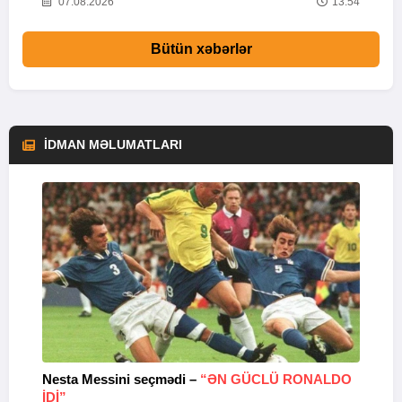
03
07.08.2026
13:54
Bütün xəbərlər
İDMAN MƏLUMATLARI
Nesta Messini seçmədi –
“ƏN GÜCLÜ RONALDO
“
IDI”
V