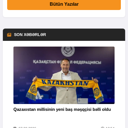
Bütün Yazılar
SON XƏBƏRLƏR
Qazaxıstan millisinin yeni baş məşqçisi bəlli oldu
B