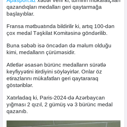
Apasport.az
xəbər verir ki, turnirin mükafatçıları
qazandıqları medalları geri qaytarmağa
başlayıblar.
Fransa mətbuatında bildirilir ki, artıq 100-dən
çox medal Təşkilat Komitəsinə göndərilib.
Buna səbəb isə öncədən də məlum olduğu
kimi, medalların çürüməsidir.
Atletlər əsasən bürünc medalların sürətlə
keyfiyyətini itirdiyini söyləyirlər. Onlar öz
etirazlarını mükafatları geri qaytararaq
göstəriblər.
Xatırladaq ki, Paris-2024-də Azərbaycan
yığması 2 qızıl, 2 gümüş və 3 bürünc medal
qazanıb.