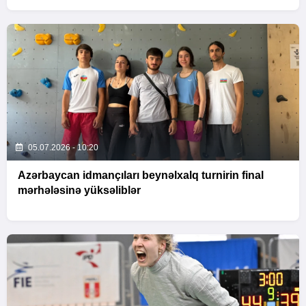
05.07.2026 - 10:20
Azərbaycan idmançıları beynəlxalq turnirin final
mərhələsinə yüksəliblər