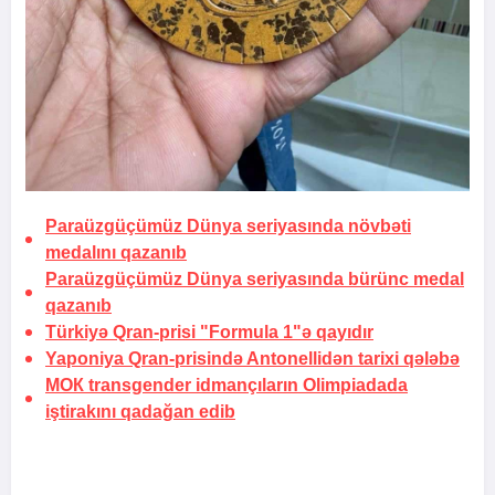
Paraüzgüçümüz Dünya seriyasında növbəti
medalını qazanıb
Paraüzgüçümüz Dünya seriyasında bürünc medal
qazanıb
Türkiyə Qran-prisi "Formula 1"ə qayıdır
Yaponiya Qran-prisində Antonellidən
tarixi qələbə
МОК transgender idmançıların Olimpiadada
iştirakını qadağan edib