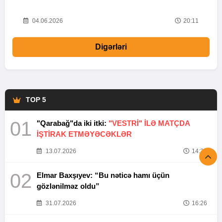
20
04.06.2026
20:11
Digərləri
TOP 5
01
"Qarabağ"da iki itki:
"VESTRİ" İLƏ MATÇDA
İŞTİRAK ETMƏYƏCƏKLƏR
13.07.2026
14:37
02
Elmar Baxşıyev: “Bu nəticə hamı üçün
gözlənilməz oldu”
31.07.2026
16:26