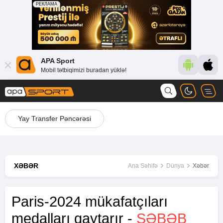
APA Sport
Mobil tətbiqimizi buradan yüklə!
Yay Transfer Pəncərəsi
XƏBƏR
Ana Səhifə
Dünya
Xəbər
Paris-2024 mükafatçıları
medalları qaytarır -
SƏBƏB