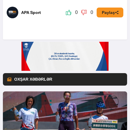
0
0
APA Sport
Paylaş
OXŞAR XƏBƏRLƏR