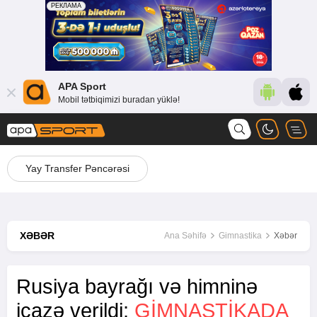
APA Sport
Mobil tətbiqimizi buradan yüklə!
Yay Transfer Pəncərəsi
XƏBƏR
Ana Səhifə
Gimnastika
Xəbər
Rusiya bayrağı və himninə
icazə verildi:
GİMNASTİKADA