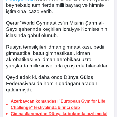
beynəlxalq turnirlərdə milli bayraq və himnlə
iştirakına icazə verib.
Qərar “World Gymnastics”in Misirin Şarm əl-
Şeyx şəhərində keçirilən İcraiyyə Komitəsinin
iclasında qəbul olunub.
Rusiya təmsilçiləri idman gimnastikası, bədii
gimnastika, batut gimnastikası, idman
akrobatikası və idman aerobikası üzrə
yarışlarda milli simvollarla çıxış edə biləcəklər.
Qeyd edək ki, daha öncə Dünya Güləş
Federasiyası da həmin qadağanı aradan
qaldırmışdı.
Azərbaycan komandası "European Gym for Life
Challenge" festivalında birinci olub
Gimnastlarımızdan Dünya kubokunda qızıl medal