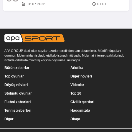
16.07.2026
01:01
APA GROUP daxil olan saytlar uzerlər tərəfindən tam dəstəklənir. Müəllif hüquqları
qorunur. Məlumatdan istifadə etdikdə istinad mütləqdir. Məlumat internet səhifələrində
istifadə edildikdə müvafiq keçidin qoyulması mütləqdir.
Bütün xəbərlər
Atletika
Top oyunlar
Digər növləri
Döyüş növləri
Videolar
Stolüstü oyunlar
Top 10
Futbol xəbərləri
Gizlilik şərtləri
Tennis xəbərləri
Haqqımızda
Digər
Əlaqə