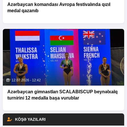
Azərbaycan komandası Avropa festivalında qızıl
medal qazanıb
12.07.2026 - 12:42
Azərbaycan gimnastları SCALABISCUP beynəlxalq
turnirini 12 medalla başa vurublar
KÖŞƏ YAZILARI