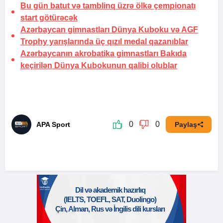
Bu gün batut və tamblinq üzrə ölkə çempionatı
start götürəcək
Azərbaycan gimnastları Dünya Kuboku və AGF
Trophy yarışlarında üç qızıl medal qazanıblar
Azərbaycanın akrobatika gimnastları Bakıda
keçirilən Dünya Kubokunun qalibi olublar
0
0
APA Sport
Paylaş