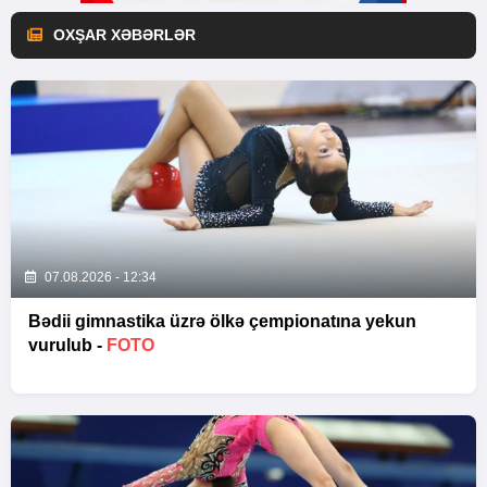
OXŞAR XƏBƏRLƏR
07.08.2026 - 12:34
Bədii gimnastika üzrə ölkə çempionatına yekun
vurulub -
FOTO