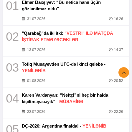
01
Elmar Baxşıyev: “Bu nəticə hamı üçün
gözlənilməz oldu”
31.07.2026
16:26
02
"Qarabağ"da iki itki:
"VESTRİ" İLƏ MATÇDA
İŞTİRAK ETMƏYƏCƏKLƏR
13.07.2026
14:37
03
Tofiq Musayevdən UFC-də ikinci qələbə -
YENİLƏNİB
01.08.2026
20:52
04
Karen Vardanyan: “Neftçi”ni heç bir halda
kiçiltməyəcəyik” -
MÜSAHİBƏ
22.07.2026
22:26
05
DÇ-2026: Argentina finalda! -
YENİLƏNİB