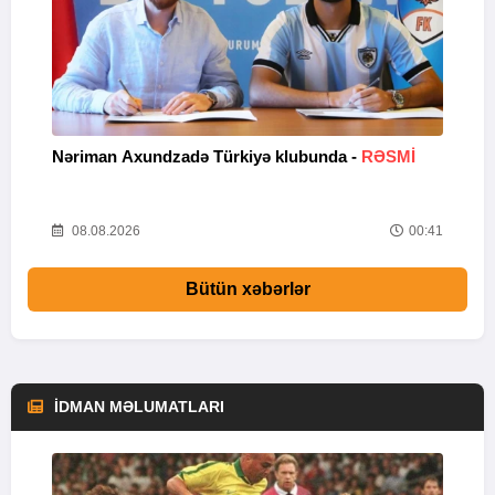
Nəriman Axundzadə Türkiyə klubunda -
RƏSMİ
"
24
08.08.2026
00:41
Bütün xəbərlər
İDMAN MƏLUMATLARI