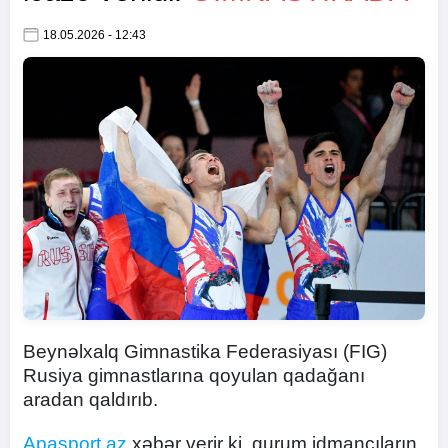
18.05.2026 - 12:43
Beynəlxalq Gimnastika Federasiyası (FIG)
Rusiya gimnastlarına qoyulan qadağanı
aradan qaldırıb.
Apasport.az
xəbər verir ki, qurum idmançıların