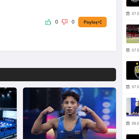
07.0
0
0
Paylaş
07.0
07.0
06.0