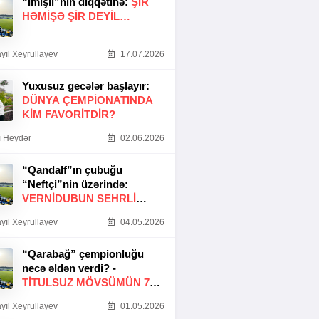
“İmişli”nin diqqətinə:
ŞIR
HƏMIŞƏ ŞIR DEYIL…
yıl Xeyrullayev
17.07.2026
Yuxusuz gecələr başlayır:
DÜNYA ÇEMPIONATINDA
KIM FAVORITDIR?
 Heydər
02.06.2026
“Qandalf”ın çubuğu
“Neftçi”nin üzərində:
VERNİDUBUN SEHRLİ
TOXUNUŞU
yıl Xeyrullayev
04.05.2026
“Qarabağ” çempionluğu
necə əldən verdi? -
TITULSUZ MÖVSÜMÜN 7
SƏBƏBI
yıl Xeyrullayev
01.05.2026