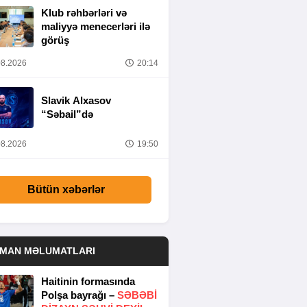
Klub rəhbərləri və
maliyyə menecerləri ilə
görüş
8.2026
20:14
Slavik Alxasov
“Səbail”də
8.2026
19:50
Bütün xəbərlər
DMAN MƏLUMATLARI
Haitinin formasında
Polşa bayrağı –
SƏBƏBI