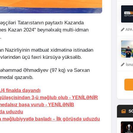
çiləri Tatarıstanın paytaxtı Kazanda
mes Kazan 2024" beynəlxalq multi-idman
APA 
.
 Nazirliyinin mətbuat xidmətinə istinadən
üzvlərindən üçü fəxri kürsüyə yüksəlib.
İsma
 Məhəmməd Əhmədiyev (97 kq) və Sərxan
medal qazanıb.
/4 finalda dayandı
güləşçisindən 3-ü məğlub olub -
YENİLƏNİR
medalsız başa vurub -
YENİLƏNİB
S
lda uduzdu
 məğlubiyyətlə başladı –
İlk görüşdə uduzdu