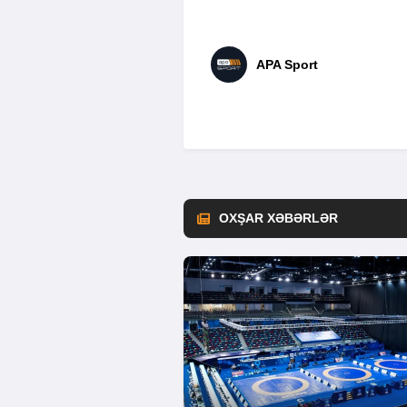
APA Sport
OXŞAR XƏBƏRLƏR