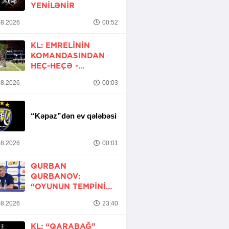
YENİLƏNİR
8.2026
00:52
KL: EMRELININ
KOMANDASINDAN
HEÇ-HEÇƏ -
YENİLƏNİR
8.2026
00:03
“Kəpəz”dən ev qələbəsi
8.2026
00:01
QURBAN
QURBANOV:
“OYUNUN TEMPINI
ARTIRMALI IDIK”
8.2026
23:40
KL: “QARABAĞ”