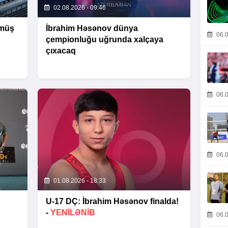
02.08.2026 - 09:46
ümüş
İbrahim Həsənov dünya
06.0
çempionluğu uğrunda xalçaya
çıxacaq
06.0
06.0
01.08.2026 - 18:33
U-17 DÇ: İbrahim Həsənov finalda!
-
YENİLƏNİB
06.0