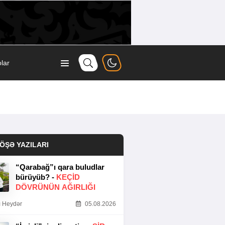
lar
ÖŞƏ YAZILARI
“Qarabağ”ı qara buludlar
bürüyüb? -
KEÇID
DÖVRÜNÜN AĞIRLIĞI
 Heydər
05.08.2026