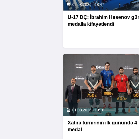
02.08.2026 - 18:47
U-17 DÇ: İbrahim Həsənov g
medalla kifayətləndi
01.08.2026 - 19:16
Xatirə turnirinin ilk günündə 4
medal