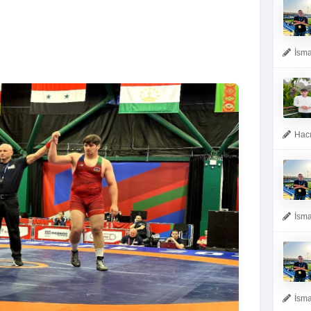
İsma
Hacı
İsma
İsma