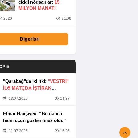
ciddi nöqsanlar:
15
MILYON MANAT!
4.2026
21:08
Digərləri
OP 5
"Qarabağ"da iki itki:
"VESTRİ"
İLƏ MATÇDA İŞTİRAK
ETMƏYƏCƏKLƏR
13.07.2026
14:37
Elmar Baxşıyev: “Bu nəticə
hamı üçün gözlənilməz oldu”
31.07.2026
16:26