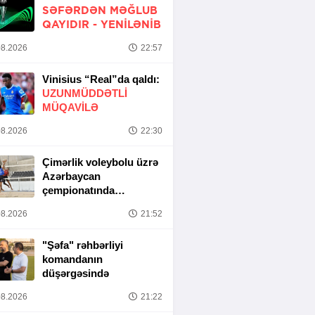
SƏFƏRDƏN MƏĞLUB
QAYIDIR -
YENİLƏNİB
8.2026
22:57
Vinisius “Real”da qaldı:
UZUNMÜDDƏTLİ
MÜQAVİLƏ
8.2026
22:30
Çimərlik voleybolu üzrə
Azərbaycan
çempionatında
yarımfinal mərhələsi
8.2026
21:52
başa çatıb
"Şəfa" rəhbərliyi
komandanın
düşərgəsində
8.2026
21:22