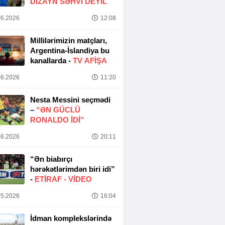
DIZAYN SƏHVI DEYIL
6.2026
12:08
Millilərimizin matçları,
Argentina-İslandiya bu
kanallarda -
TV AFİŞA
6.2026
11:20
Nesta Messini seçmədi
–
“ƏN GÜCLÜ
RONALDO IDI”
6.2026
20:11
“Ən biabırçı
hərəkətlərimdən biri idi”
-
ETIRAF -
VİDEO
5.2026
16:04
İdman komplekslərində