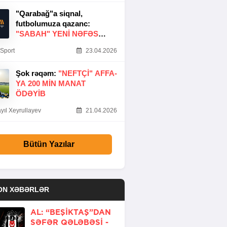
"Qarabağ"a siqnal,
futbolumuza qazanc:
"SABAH" YENI NƏFƏS
GƏTIRDI
Sport
23.04.2026
Şok rəqəm:
"NEFTÇI" AFFA-
YA 200 MIN MANAT
ÖDƏYIB
yıl Xeyrullayev
21.04.2026
Bütün Yazılar
ON XƏBƏRLƏR
AL: “BEŞIKTAŞ”DAN
SƏFƏR QƏLƏBƏSI -