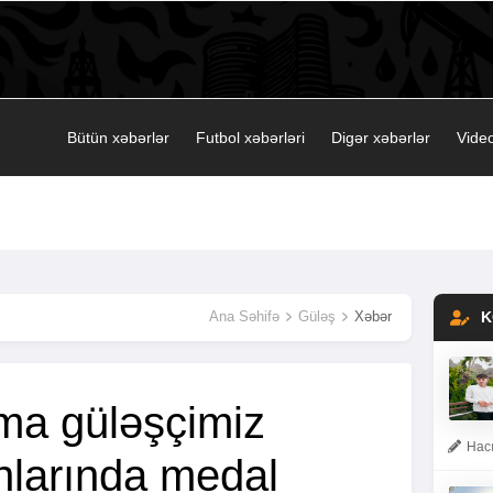
Bütün xəbərlər
Futbol xəbərləri
Digər xəbərlər
Video
Ana Səhifə
Güləş
Xəbər
K
ma güləşçimiz
Hacı
larında medal