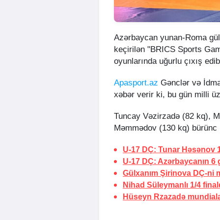
Azərbaycan yunan-Roma güləş
keçirilən "BRICS Sports Ga
oyunlarında uğurlu çıxış edib
Apasport.az
Gənclər və İdman
xəbər verir ki, bu gün milli 
Tuncay Vəzirzadə (82 kq),
Məmmədov (130 kq) bürünc 
U-17 DÇ: Tunar Həsənov 1
U-17 DÇ: Azərbaycanın 6 
Gülxanım Şirinova DÇ-ni 
Nihad Süleymanlı 1/4 fina
Hüseyn Rzazadə mundiala