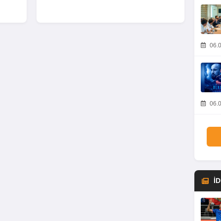
06.0
06.0
İ