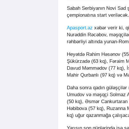
Sabah Serbiyanın Novi Sad ş
çempionatına start veriləcək
Apasport.az
xəbər verir ki, q
Nurəddin Rəcəbov, məşqçilə
rəhbərliyi altında yunan-Rom
Heyətdə Rahim Həsənov (55
Şükürzadə (63 kq), Fəraim M
Davud Məmmədov (77 kq), İsm
Mahir Qurbanlı (97 kq) və M
Daha sonra qadın güləşçilə
Umudov və məşqçi Solmaz Adi
(50 kq), Əsmər Cankurtaran 
Həbibova (57 kq), Ruzanna 
kq) uğur qazanmağa çalışac
Yarışın son günlərində isə s