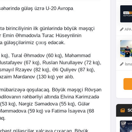
əhərində güləş üzrə U-20 Avropa
.
itə birinciliyinin ilk günlərində böyük məşqçi
APA 
r Emin Əhmədovla Turac Hüseynlinin
a güləşçilərimiz çıxış edəcək.
 kq), Tural Əhmədov (60 kq), Məhəmməd
ustafayev (67 kq), Ruslan Nurullayev (72 kq),
İsma
ayıl Rzayev (82 kq), Əli Quliyev (87 kq),
əzaim Mərdanov (130 kq) yer alıb.
r mübarizəyə qoşulacaq. Böyük məşqçi Rövşən
lovanın rəhbərliyi altında Elvina Kərimzadə
(53 kq), Nərgiz Səmədova (55 kq), Gülər
S
Məmmədova (59 kq) və Fatimə İsayeva (68
aq.
ərbəst güləşçilər xalçaya çıxacaq. Böyük