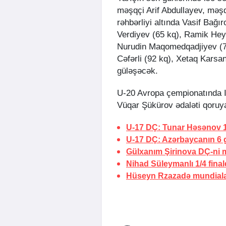
məşqçi Arif Abdullayev, məş
rəhbərliyi altında Vasif Bağ
Verdiyev (65 kq), Ramik Hey
Nurudin Maqomedqadjiyev (79
Cəfərli (92 kq), Xetaq Karsa
güləşəcək.
U-20 Avropa çempionatında I
Vüqar Şükürov ədaləti qoruy
U-17 DÇ: Tunar Həsənov 1
U-17 DÇ: Azərbaycanın 6 
Gülxanım Şirinova DÇ-ni 
Nihad Süleymanlı 1/4 fina
Hüseyn Rzazadə mundiala