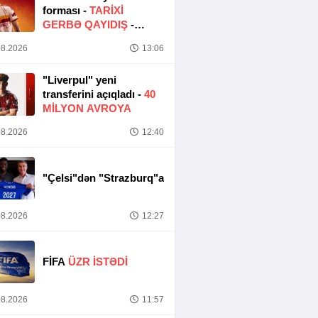
forması -
TARIXI
GERBƏ QAYIDIŞ
-
FOTO
8.2026
13:06
"Liverpul" yeni
transferini açıqladı -
40
MILYON AVROYA
8.2026
12:40
"Çelsi"dən "Strazburq"a
8.2026
12:27
FİFA
ÜZR İSTƏDİ
8.2026
11:57