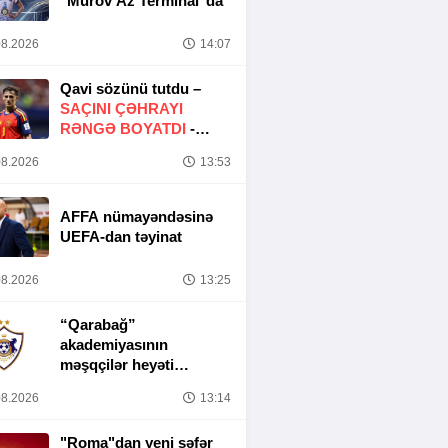
"Murov Az Terminal"da
8.2026
14:07
Qavi sözünü tutdu –
SAÇINI ÇƏHRAYI
RƏNGƏ BOYATDI
-
FOTO
8.2026
13:53
AFFA nümayəndəsinə
UEFA-dan təyinat
8.2026
13:25
“Qarabağ”
akademiyasının
məşqçilər heyəti
müəyyənləşib
8.2026
13:14
"Roma"dan yeni səfər