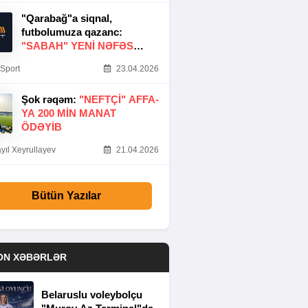
"Qarabağ"a siqnal,
futbolumuza qazanc:
"SABAH" YENI NƏFƏS
GƏTIRDI
Sport
23.04.2026
Şok rəqəm:
"NEFTÇI" AFFA-
YA 200 MIN MANAT
ÖDƏYIB
yıl Xeyrullayev
21.04.2026
Bütün Yazılar
ON XƏBƏRLƏR
Belaruslu voleybolçu