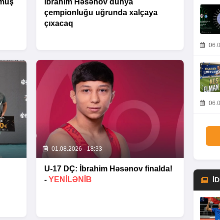
ümüş
İbrahim Həsənov dünya
çempionluğu uğrunda xalçaya
çıxacaq
06.0
06.0
01.08.2026 - 18:33
U-17 DÇ: İbrahim Həsənov finalda!
-
YENİLƏNİB
İ