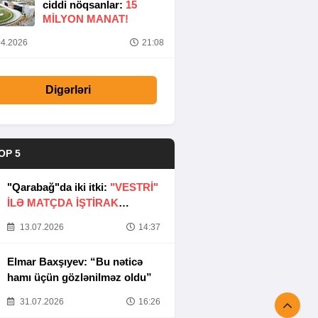
ciddi nöqsanlar:
15
MILYON MANAT!
4.2026
21:08
Digərləri
OP 5
"Qarabağ"da iki itki:
"VESTRİ"
İLƏ MATÇDA İŞTİRAK
ETMƏYƏCƏKLƏR
13.07.2026
14:37
Elmar Baxşıyev: “Bu nəticə
hamı üçün gözlənilməz oldu”
31.07.2026
16:26