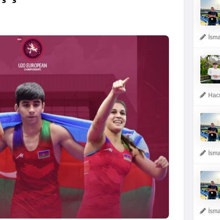
İsma
Hacı
İsma
İsma