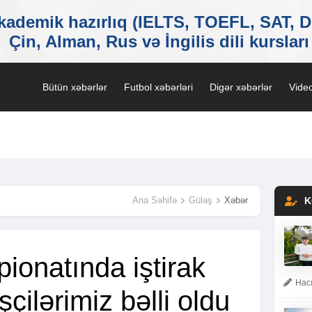
Bütün xəbərlər
Futbol xəbərləri
Digər xəbərlər
Video
Ana Səhifə
Güləş
Xəbər
K
ionatında iştirak
Hacı
çilərimiz bəlli oldu