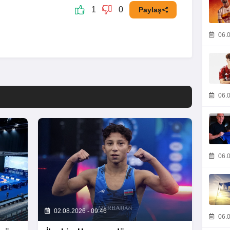
1
0
Paylaş
06.0
06.0
06.0
02.08.2026 - 09:46
06.0