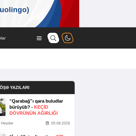
lar
ÖŞƏ YAZILARI
“Qarabağ”ı qara buludlar
bürüyüb? -
KEÇID
DÖVRÜNÜN AĞIRLIĞI
 Heydər
05.08.2026