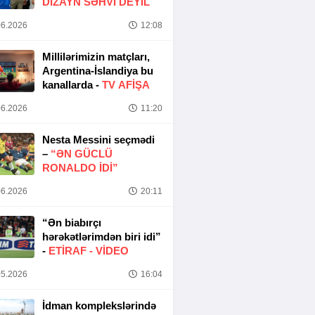
DIZAYN SƏHVI DEYIL
6.2026
12:08
Millilərimizin matçları,
Argentina-İslandiya bu
kanallarda -
TV AFİŞA
6.2026
11:20
Nesta Messini seçmədi
–
“ƏN GÜCLÜ
RONALDO IDI”
6.2026
20:11
“Ən biabırçı
hərəkətlərimdən biri idi”
-
ETIRAF -
VİDEO
5.2026
16:04
İdman komplekslərində