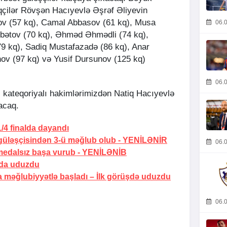
qçilər Rövşən Hacıyevlə Əşrəf Əliyevin
ırov (57 kq), Camal Abbasov (61 kq), Musa
06.0
bətov (70 kq), Əhməd Əhmədli (74 kq),
 kq), Sadiq Mustafazadə (86 kq), Anar
nov (97 kq) və Yusif Dursunov (125 kq)
06.0
 kateqoriyalı hakimlərimizdən Natiq Hacıyevlə
acaq.
/4 finalda dayandı
güləşçisindən 3-ü məğlub olub -
YENİLƏNİR
06.0
medalsız başa vurub -
YENİLƏNİB
lda uduzdu
 məğlubiyyətlə başladı –
İlk görüşdə uduzdu
06.0