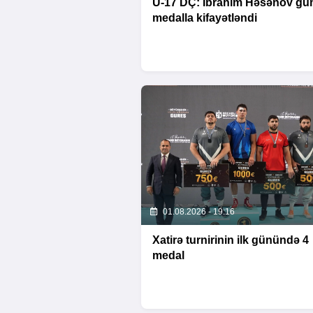
U-17 DÇ: İbrahim Həsənov g
medalla kifayətləndi
01.08.2026 - 19:16
Xatirə turnirinin ilk günündə 4
medal