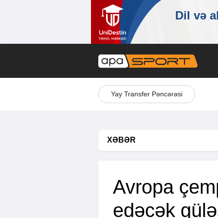
Yay Transfer Pəncərəsi
XƏBƏR
Avropa çemp
edəcək güləş