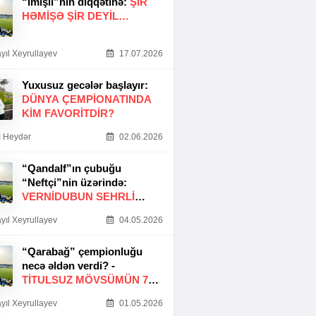
“İmişli”nin diqqətinə:
ŞIR
HƏMIŞƏ ŞIR DEYIL…
yıl Xeyrullayev
17.07.2026
Yuxusuz gecələr başlayır:
DÜNYA ÇEMPIONATINDA
KIM FAVORITDIR?
 Heydər
02.06.2026
“Qandalf”ın çubuğu
“Neftçi”nin üzərində:
VERNİDUBUN SEHRLİ
TOXUNUŞU
yıl Xeyrullayev
04.05.2026
“Qarabağ” çempionluğu
necə əldən verdi? -
TITULSUZ MÖVSÜMÜN 7
SƏBƏBI
yıl Xeyrullayev
01.05.2026