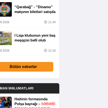
“Qarabağ” - “Dinamo”
matçının biletləri satışda
8.2026
11:34
I Liqa klubunun yeni baş
məşqçisi bəlli olub
8.2026
11:16
Bütün xəbərlər
DMAN MƏLUMATLARI
Haitinin formasında
Polşa bayrağı –
SƏBƏBI