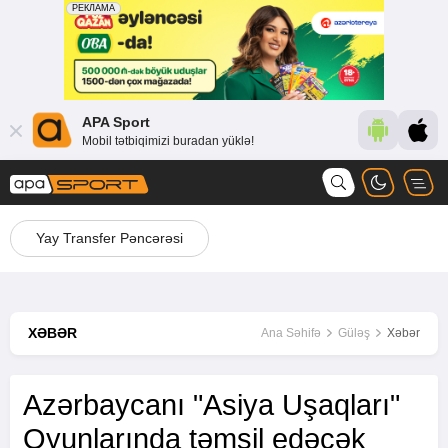
APA Sport
Mobil tətbiqimizi buradan yüklə!
Yay Transfer Pəncərəsi
XƏBƏR
Ana Səhifə
Güləş
Xəbər
Azərbaycanı "Asiya Uşaqları"
Oyunlarında təmsil edəcək