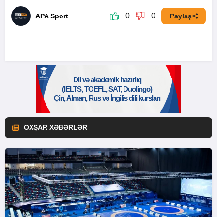
0
0
APA Sport
Paylaş
OXŞAR XƏBƏRLƏR