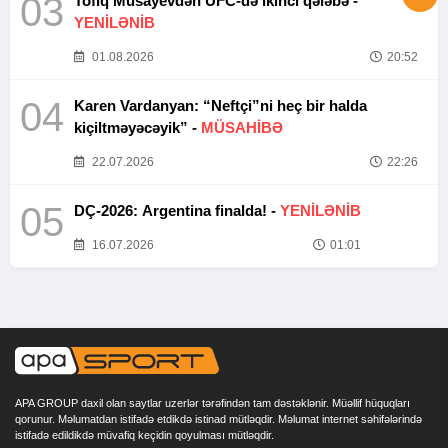
03
Tofiq Musayevdən UFC-də ikinci qələbə -
YENİLƏNİB
01.08.2026
20:52
04
Karen Vardanyan: “Neftçi”ni heç bir halda
kiçiltməyəcəyik” -
MÜSAHİBƏ
22.07.2026
22:26
05
DÇ-2026: Argentina finalda! -
YENİLƏNİB
16.07.2026
01:01
APA GROUP daxil olan saytlar uzerlər tərəfindən tam dəstəklənir. Müəllif hüquqları
qorunur. Məlumatdan istifadə etdikdə istinad mütləqdir. Məlumat internet səhifələrində
istifadə edildikdə müvafiq keçidin qoyulması mütləqdir.