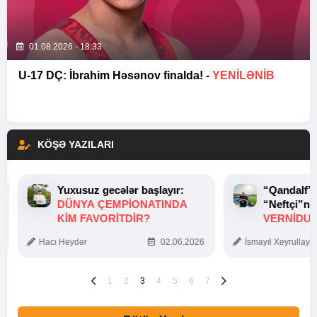
01.08.2026 - 18:33
U-17 DÇ: İbrahim Həsənov finalda! -
YENİLƏNİB
KÖŞƏ YAZILARI
Yuxusuz gecələr başlayır:
“Qandalf”
DÜNYA ÇEMPIONATINDA
“Neftçi”ni
KIM FAVORITDIR?
VERNİDUB
TOXUNUŞ
Hacı Heydər
02.06.2026
İsmayıl Xeyrullaye
1
2
3
4
5
6
7