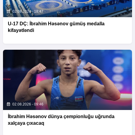
02.08.2026 - 18:47
U-17 DÇ: İbrahim Həsənov gümüş medalla
kifayətləndi
02.08.2026 - 09:46
İbrahim Həsənov dünya çempionluğu uğrunda
xalçaya çıxacaq