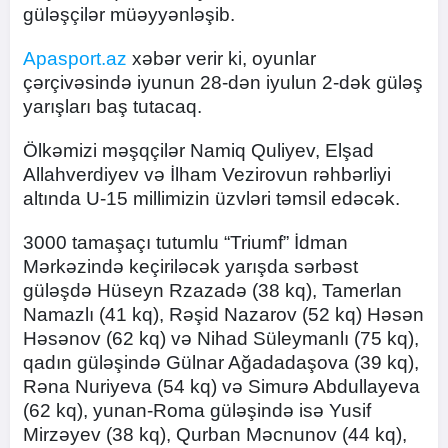
güləşçilər müəyyənləşib.
Apasport.az
xəbər verir ki, oyunlar
çərçivəsində iyunun 28-dən iyulun 2-dək güləş
yarışları baş tutacaq.
Ölkəmizi məşqçilər Namiq Quliyev, Elşad
Allahverdiyev və İlham Vezirovun rəhbərliyi
altında U-15 millimizin üzvləri təmsil edəcək.
3000 tamaşaçı tutumlu “Triumf” İdman
Mərkəzində keçiriləcək yarışda sərbəst
güləşdə Hüseyn Rzazadə (38 kq), Tamerlan
Namazlı (41 kq), Rəşid Nazarov (52 kq) Həsən
Həsənov (62 kq) və Nihad Süleymanlı (75 kq),
qadın güləşində Gülnar Ağadadaşova (39 kq),
Rəna Nuriyeva (54 kq) və Simurə Abdullayeva
(62 kq), yunan-Roma güləşində isə Yusif
Mirzəyev (38 kq), Qurban Məcnunov (44 kq),