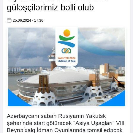
güləşçilərimiz bəlli olub
25.06.2024 - 17:36
Azərbaycanı sabah Rusiyanın Yakutsk
şəhərində start götürəcək "Asiya Uşaqları" VIII
Beynəlxalq İdman Oyunlarında təmsil edəcək