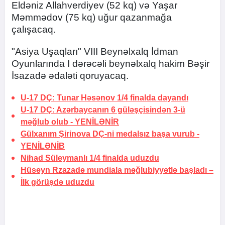
Eldəniz Allahverdiyev (52 kq) və Yaşar
Məmmədov (75 kq) uğur qazanmağa
çalışacaq.
"Asiya Uşaqları" VIII Beynəlxalq İdman
Oyunlarında I dərəcəli beynəlxalq hakim Bəşir
İsazadə ədaləti qoruyacaq.
U-17 DÇ: Tunar Həsənov 1/4 finalda dayandı
U-17 DÇ: Azərbaycanın 6 güləşçisindən 3-ü
məğlub olub -
YENİLƏNİR
Gülxanım Şirinova DÇ-ni medalsız başa vurub -
YENİLƏNİB
Nihad Süleymanlı 1/4 finalda uduzdu
Hüseyn Rzazadə mundiala məğlubiyyətlə başladı –
İlk görüşdə uduzdu