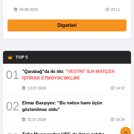
20
04.06.2026
20:11
Digərləri
TOP 5
01
"Qarabağ"da iki itki:
"VESTRİ" İLƏ MATÇDA
İŞTİRAK ETMƏYƏCƏKLƏR
13.07.2026
14:37
02
Elmar Baxşıyev: “Bu nəticə hamı üçün
gözlənilməz oldu”
31.07.2026
16:26