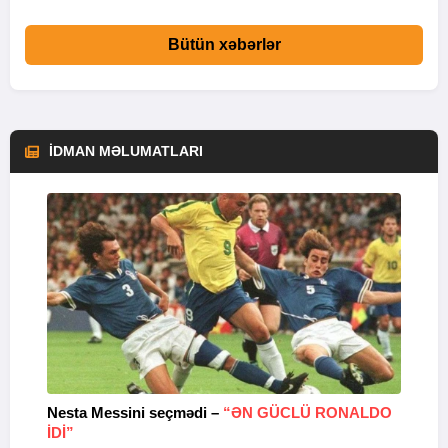
Bütün xəbərlər
İDMAN MƏLUMATLARI
Nesta Messini seçmədi –
“ƏN GÜCLÜ RONALDO
“
IDI”
V