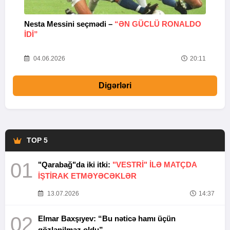
Nesta Messini seçmədi –
“ƏN GÜCLÜ RONALDO
“
IDI”
V
20
04.06.2026
20:11
Digərləri
TOP 5
01
"Qarabağ"da iki itki:
"VESTRİ" İLƏ MATÇDA
İŞTİRAK ETMƏYƏCƏKLƏR
13.07.2026
14:37
02
Elmar Baxşıyev: “Bu nəticə hamı üçün
gözlənilməz oldu”