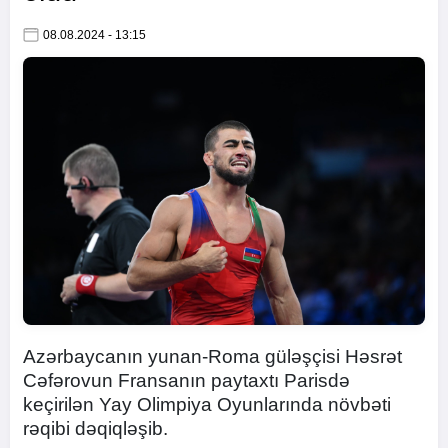
08.08.2024 - 13:15
Azərbaycanın yunan-Roma güləşçisi Həsrət
Cəfərovun Fransanın paytaxtı Parisdə
keçirilən Yay Olimpiya Oyunlarında növbəti
rəqibi dəqiqləşib.