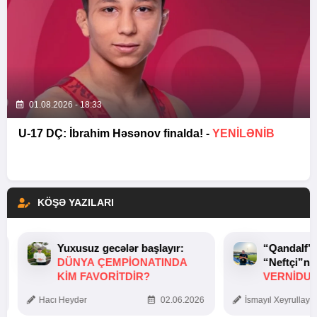
01.08.2026 - 18:33
U-17 DÇ: İbrahim Həsənov finalda! -
YENİLƏNİB
KÖŞƏ YAZILARI
Yuxusuz gecələr başlayır:
“Qandalf”
DÜNYA ÇEMPIONATINDA
“Neftçi”ni
KIM FAVORITDIR?
VERNİDUB
TOXUNUŞ
Hacı Heydər
02.06.2026
İsmayıl Xeyrullaye