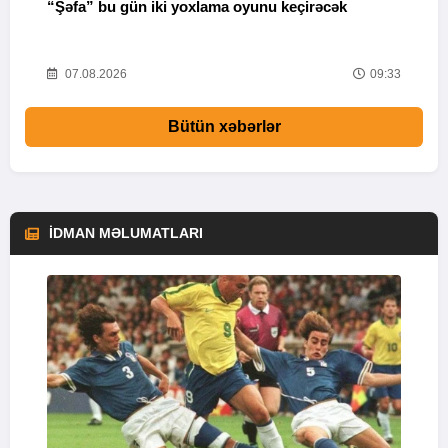
“Şəfa” bu gün iki yoxlama oyunu keçirəcək
F
51
07.08.2026
09:33
Bütün xəbərlər
İDMAN MƏLUMATLARI