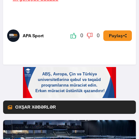
0
0
APA Sport
Paylaş
OXŞAR XƏBƏRLƏR