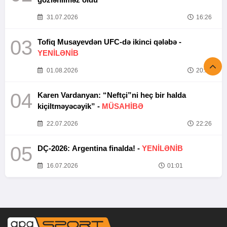
31.07.2026
16:26
03
Tofiq Musayevdən UFC-də ikinci qələbə -
YENİLƏNİB
01.08.2026
20:52
04
Karen Vardanyan: “Neftçi”ni heç bir halda
kiçiltməyəcəyik” -
MÜSAHİBƏ
22.07.2026
22:26
05
DÇ-2026: Argentina finalda! -
YENİLƏNİB
16.07.2026
01:01