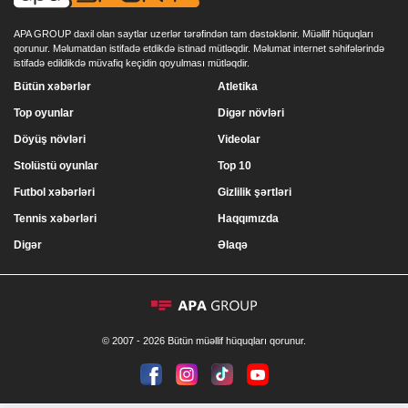
APA GROUP daxil olan saytlar uzerlər tərəfindən tam dəstəklənir. Müəllif hüquqları
qorunur. Məlumatdan istifadə etdikdə istinad mütləqdir. Məlumat internet səhifələrində
istifadə edildikdə müvafiq keçidin qoyulması mütləqdir.
Bütün xəbərlər
Atletika
Top oyunlar
Digər növləri
Döyüş növləri
Videolar
Stolüstü oyunlar
Top 10
Futbol xəbərləri
Gizlilik şərtləri
Tennis xəbərləri
Haqqımızda
Digər
Əlaqə
© 2007 - 2026 Bütün müəllif hüquqları qorunur.