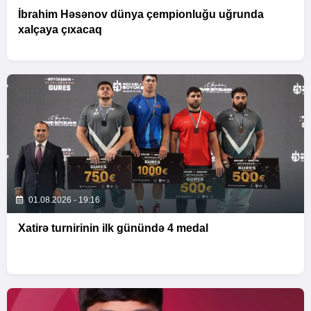
İbrahim Həsənov dünya çempionluğu uğrunda
xalçaya çıxacaq
01.08.2026 - 19:16
Xatirə turnirinin ilk günündə 4 medal