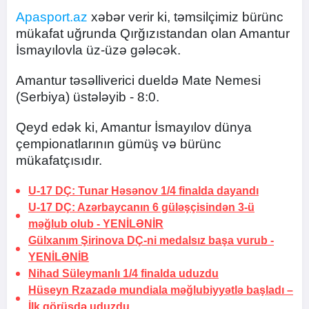
Apasport.az
xəbər verir ki, təmsilçimiz bürünc
mükafat uğrunda Qırğızıstandan olan Amantur
İsmayılovla üz-üzə gələcək.
Amantur təsəlliverici dueldə Mate Nemesi
(Serbiya) üstələyib - 8:0.
Qeyd edək ki, Amantur İsmayılov dünya
çempionatlarının gümüş və bürünc
mükafatçısıdır.
U-17 DÇ: Tunar Həsənov 1/4 finalda dayandı
U-17 DÇ: Azərbaycanın 6 güləşçisindən 3-ü
məğlub olub -
YENİLƏNİR
Gülxanım Şirinova DÇ-ni medalsız başa vurub -
YENİLƏNİB
Nihad Süleymanlı 1/4 finalda uduzdu
Hüseyn Rzazadə mundiala məğlubiyyətlə başladı –
İlk görüşdə uduzdu