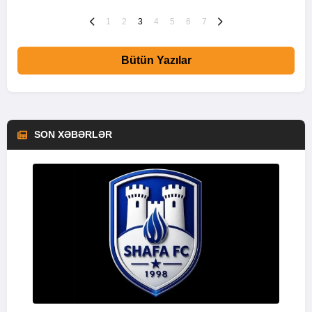
1
2
3
4
5
6
7
Bütün Yazılar
SON XƏBƏRLƏR