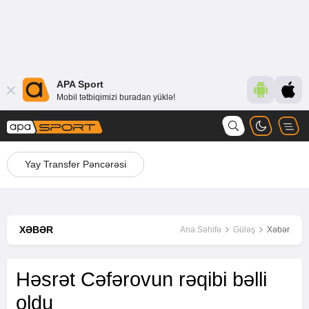
APA Sport
Mobil tətbiqimizi buradan yüklə!
Yay Transfer Pəncərəsi
XƏBƏR
Ana Səhifə
Güləş
Xəbər
Həsrət Cəfərovun rəqibi bəlli
oldu