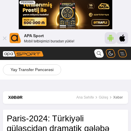
APA Sport
Mobil tətbiqimizi buradan yüklə!
Yay Transfer Pəncərəsi
XƏBƏR
Ana Səhifə
Güləş
Xəbər
Paris-2024: Türkiyəli
güləşçidən dramatik qələbə