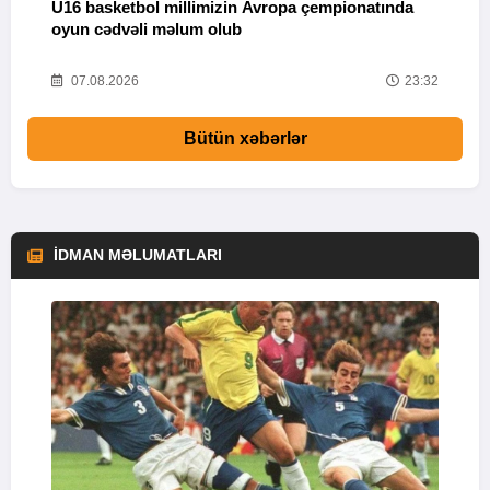
U16 basketbol millimizin Avropa çempionatında
M
oyun cədvəli məlum olub
58
07.08.2026
23:32
Bütün xəbərlər
İDMAN MƏLUMATLARI