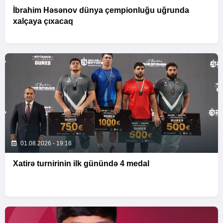
İbrahim Həsənov dünya çempionluğu uğrunda
xalçaya çıxacaq
01.08.2026 - 19:16
Xatirə turnirinin ilk günündə 4 medal