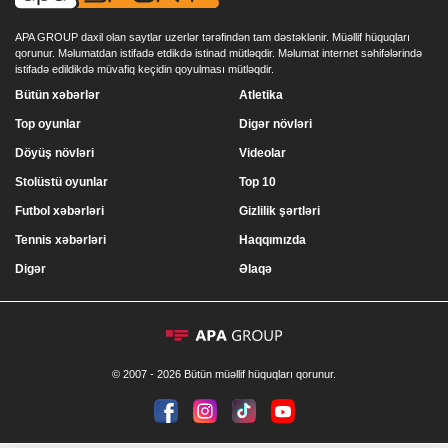
APA GROUP daxil olan saytlar uzerlər tərəfindən tam dəstəklənir. Müəllif hüquqları
qorunur. Məlumatdan istifadə etdikdə istinad mütləqdir. Məlumat internet səhifələrində
istifadə edildikdə müvafiq keçidin qoyulması mütləqdir.
Bütün xəbərlər
Atletika
Top oyunlar
Digər növləri
Döyüş növləri
Videolar
Stolüstü oyunlar
Top 10
Futbol xəbərləri
Gizlilik şərtləri
Tennis xəbərləri
Haqqımızda
Digər
Əlaqə
© 2007 - 2026 Bütün müəllif hüquqları qorunur.