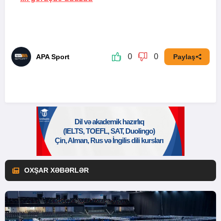
0
0
APA Sport
Paylaş
OXŞAR XƏBƏRLƏR