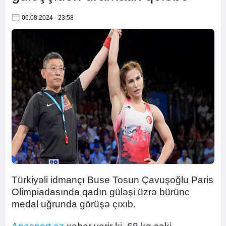
06.08.2024 - 23:58
Türkiyəli idmançı Buse Tosun Çavuşoğlu Paris
Olimpiadasında qadın güləşi üzrə bürünc
medal uğrunda görüşə çıxıb.