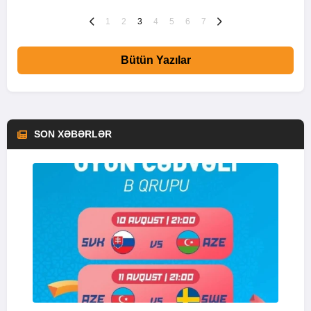
1
2
3
4
5
6
7
Bütün Yazılar
SON XƏBƏRLƏR