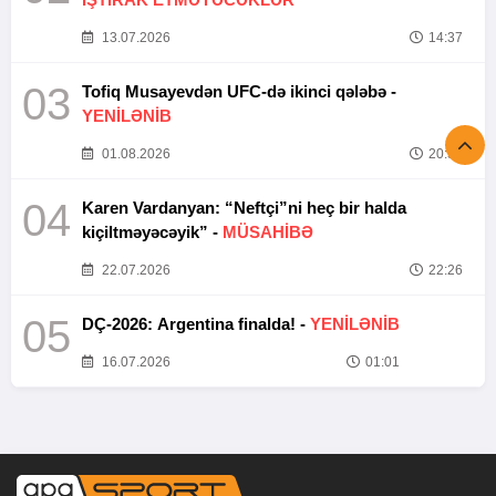
13.07.2026
14:37
03
Tofiq Musayevdən UFC-də ikinci qələbə -
YENİLƏNİB
01.08.2026
20:52
04
Karen Vardanyan: “Neftçi”ni heç bir halda
kiçiltməyəcəyik” -
MÜSAHİBƏ
22.07.2026
22:26
05
DÇ-2026: Argentina finalda! -
YENİLƏNİB
16.07.2026
01:01