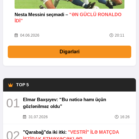
Nesta Messini seçmədi –
“ƏN GÜCLÜ RONALDO
“
IDI”
V
20
04.06.2026
20:11
Digərləri
TOP 5
01
Elmar Baxşıyev: “Bu nəticə hamı üçün
gözlənilməz oldu”
31.07.2026
16:26
02
"Qarabağ"da iki itki:
"VESTRİ" İLƏ MATÇDA
İŞTİRAK ETMƏYƏCƏKLƏR