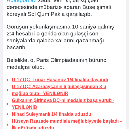
Apasport.az
xəbər verir ki, 68 kq çəki
dərəcəsində mübarizə aparan Buse şimali
koreyalı Sol Qum Pakla qarşılaşıb.
Görüşün yekunlaşmasına 10 saniyə qalmış
2:4 hesabı ilə geridə olan güləşçi son
saniyələrdə qələbə xallarını qazanmağı
bacarıb.
Beləliklə, o, Paris Olimpiadasının bürünc
medalçısı olub.
U-17 DÇ: Tunar Həsənov 1/4 finalda dayandı
U-17 DÇ: Azərbaycanın 6 güləşçisindən 3-ü
məğlub olub -
YENİLƏNİR
Gülxanım Şirinova DÇ-ni medalsız başa vurub -
YENİLƏNİB
Nihad Süleymanlı 1/4 finalda uduzdu
Hüseyn Rzazadə mundiala məğlubiyyətlə başladı –
İlk görüşdə uduzdu