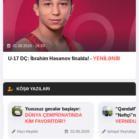
01.08.2026 - 18:33
U-17 DÇ: İbrahim Həsənov finalda! -
YENİLƏNİB
KÖŞƏ YAZILARI
Yuxusuz gecələr başlayır:
“Qandalf”
DÜNYA ÇEMPIONATINDA
“Neftçi”ni
KIM FAVORITDIR?
VERNİDUB
TOXUNUŞ
Hacı Heydər
02.06.2026
İsmayıl Xeyrullaye