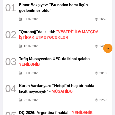
01
Elmar Baxşıyev: “Bu nəticə hamı üçün
gözlənilməz oldu”
31.07.2026
16:26
02
"Qarabağ"da iki itki:
"VESTRİ" İLƏ MATÇDA
İŞTİRAK ETMƏYƏCƏKLƏR
13.07.2026
14:37
03
Tofiq Musayevdən UFC-də ikinci qələbə -
YENİLƏNİB
01.08.2026
20:52
04
Karen Vardanyan: “Neftçi”ni heç bir halda
kiçiltməyəcəyik” -
MÜSAHİBƏ
22.07.2026
22:26
DÇ-2026: Argentina finalda! -
YENİLƏNİB