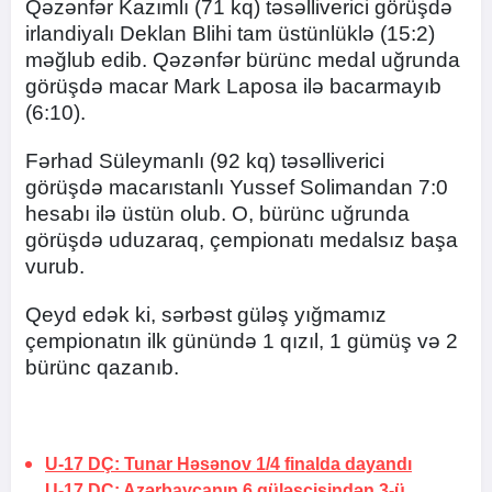
Qəzənfər Kazımlı (71 kq) təsəlliverici görüşdə
irlandiyalı Deklan Blihi tam üstünlüklə (15:2)
məğlub edib. Qəzənfər bürünc medal uğrunda
görüşdə macar Mark Laposa ilə bacarmayıb
(6:10).
Fərhad Süleymanlı (92 kq) təsəlliverici
görüşdə macarıstanlı Yussef Solimandan 7:0
hesabı ilə üstün olub. O, bürünc uğrunda
görüşdə uduzaraq, çempionatı medalsız başa
vurub.
Qeyd edək ki, sərbəst güləş yığmamız
çempionatın ilk günündə 1 qızıl, 1 gümüş və 2
bürünc qazanıb.
U-17 DÇ: Tunar Həsənov 1/4 finalda dayandı
U-17 DÇ: Azərbaycanın 6 güləşçisindən 3-ü