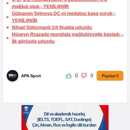
məğlub olub -
YENİLƏNİR
Gülxanım Şirinova DÇ-ni medalsız başa vurub -
YENİLƏNİB
Nihad Süleymanlı 1/4 finalda uduzdu
Hüseyn Rzazadə mundiala məğlubiyyətlə başladı –
İlk görüşdə uduzdu
0
0
APA Sport
Paylaş