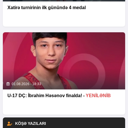
Xatirə turnirinin ilk günündə 4 medal
01.08.2026 - 18:33
U-17 DÇ: İbrahim Həsənov finalda! -
YENİLƏNİB
KÖŞƏ YAZILARI