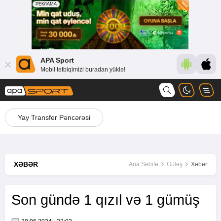
APA Sport
Mobil tətbiqimizi buradan yüklə!
Yay Transfer Pəncərəsi
XƏBƏR
Ana Səhifə
Güləş
Xəbər
Son gündə 1 qızıl və 1 gümüş