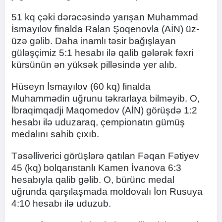
51 kq çəki dərəcəsində yarışan Muhamməd
İsmayılov finalda Ralan Şoqenovla (AİN) üz-
üzə gəlib. Daha inamlı təsir bağışlayan
güləşçimiz 5:1 hesabı ilə qalib gələrək fəxri
kürsünün ən yüksək pilləsində yer alıb.
Hüseyn İsmayılov (60 kq) finalda
Muhammədin uğrunu təkrarlaya bilməyib. O,
İbraqimqadji Maqomedov (AİN) görüşdə 1:2
hesabı ilə uduzaraq, çempionatın gümüş
medalını sahib çıxıb.
Təsəlliverici görüşlərə qatılan Fəqan Fətiyev
45 (kq) bolqarıstanlı Kamen İvanova 6:3
hesabıyla qalib gəlib. O, bürünc medal
uğrunda qarşılaşmada moldovalı İon Rusuya
4:10 hesabı ilə uduzub.