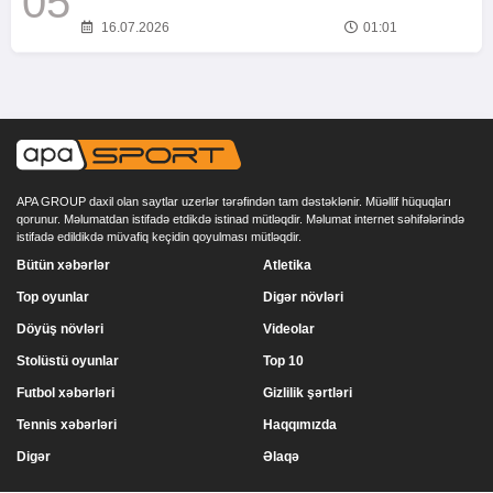
05
16.07.2026
01:01
APA GROUP daxil olan saytlar uzerlər tərəfindən tam dəstəklənir. Müəllif hüquqları
qorunur. Məlumatdan istifadə etdikdə istinad mütləqdir. Məlumat internet səhifələrində
istifadə edildikdə müvafiq keçidin qoyulması mütləqdir.
Bütün xəbərlər
Atletika
Top oyunlar
Digər növləri
Döyüş növləri
Videolar
Stolüstü oyunlar
Top 10
Futbol xəbərləri
Gizlilik şərtləri
Tennis xəbərləri
Haqqımızda
Digər
Əlaqə