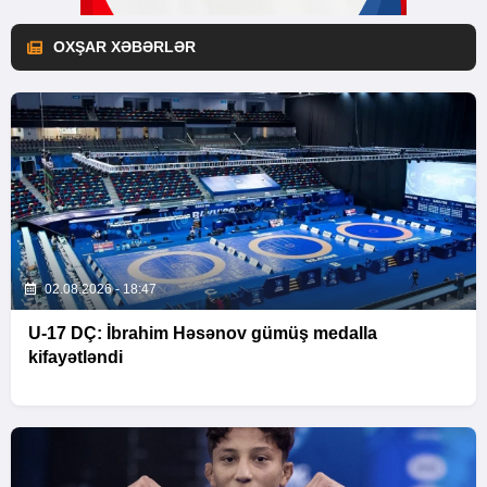
OXŞAR XƏBƏRLƏR
02.08.2026 - 18:47
U-17 DÇ: İbrahim Həsənov gümüş medalla
kifayətləndi