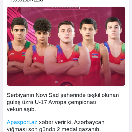
30.06.2024 - 22:03
Serbiyanın Novi Sad şəhərində təşkil olunan
güləş üzrə U-17 Avropa çempionatı
yekunlaşıb.
Apasport.az
xəbər verir ki, Azərbaycan
yığması son gündə 2 medal qazanıb.