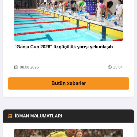
"Ganja Cup 2026" üzgüçülük yarışı yekunlaşıb
M
18
08.08.2026
15:54
Bütün xəbərlər
İDMAN MƏLUMATLARI