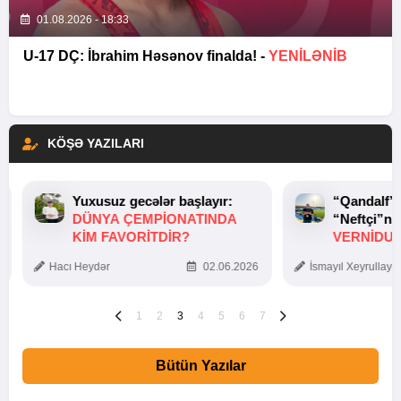
01.08.2026 - 18:33
U-17 DÇ: İbrahim Həsənov finalda! -
YENİLƏNİB
KÖŞƏ YAZILARI
Yuxusuz gecələr başlayır:
“Qandalf”
DÜNYA ÇEMPIONATINDA
“Neftçi”ni
KIM FAVORITDIR?
VERNİDUB
TOXUNUŞ
Hacı Heydər
02.06.2026
İsmayıl Xeyrullaye
1
2
3
4
5
6
7
Bütün Yazılar