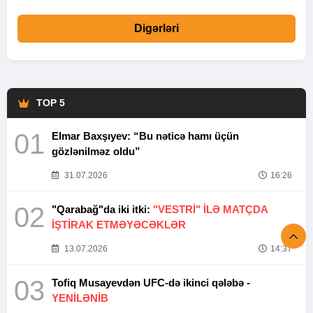
Digərləri
TOP 5
01
Elmar Baxşıyev: “Bu nəticə hamı üçün
gözlənilməz oldu”
31.07.2026
16:26
02
"Qarabağ"da iki itki:
"VESTRİ" İLƏ MATÇDA
İŞTİRAK ETMƏYƏCƏKLƏR
13.07.2026
14:37
03
Tofiq Musayevdən UFC-də ikinci qələbə -
YENİLƏNİB