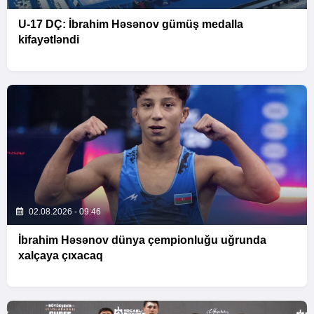
U-17 DÇ: İbrahim Həsənov gümüş medalla
kifayətləndi
02.08.2026 - 09:46
İbrahim Həsənov dünya çempionluğu uğrunda
xalçaya çıxacaq