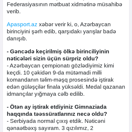
Federasiyasının mətbuat xidmətinə müsahibə
verib.
Apasport.az
xəbər verir ki, o, Azərbaycan
birinciyini şərh edib, qarşıdakı yarışlar badə
danışıb.
- Gəncədə keçirilmiş ölkə birinciliyinin
nəticələri sizin üçün sürpriz oldu?
- Azərbaycan çempionatı gözlədiyimiz kimi
keçdi. 10 çəkidən 9-da mütəmadi milli
komandanın təlim-məşq prosesində iştirak
edən güləşçilər finala yüksəldi. Medal qazanan
idmançılar yığmaya cəlb edilib.
- Ötən ay iştirak etdiyiniz Gimnaziada
haqqında təəssüratlarınız necə oldu?
- Serbiyada normal çıxış etdik. Nəticəni
qənaətbəxş sayıram. 3 qızılımız, 2