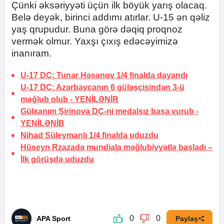
Çünki əksəriyyəti üçün ilk böyük yarış olacaq.
Belə deyək, birinci addımı atırlar. U-15 ən qəliz
yaş qrupudur. Buna görə dəqiq proqnoz
vermək olmur. Yaxşı çıxış edəcəyimizə
inanıram.
U-17 DÇ: Tunar Həsənov 1/4 finalda dayandı
U-17 DÇ: Azərbaycanın 6 güləşçisindən 3-ü
məğlub olub -
YENİLƏNİR
Gülxanım Şirinova DÇ-ni medalsız başa vurub -
YENİLƏNİB
Nihad Süleymanlı 1/4 finalda uduzdu
Hüseyn Rzazadə mundiala məğlubiyyətlə başladı –
İlk görüşdə uduzdu
0
0
APA Sport
Paylaş