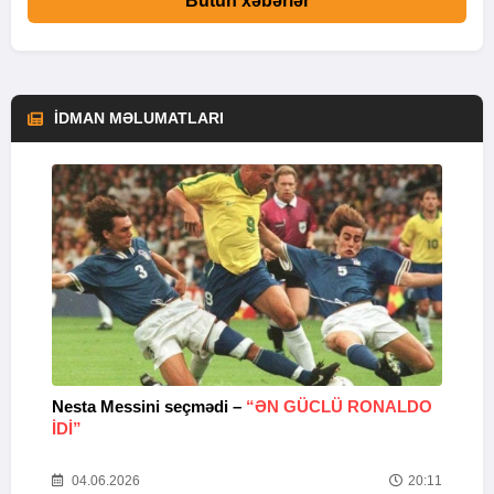
Bütün xəbərlər
İDMAN MƏLUMATLARI
Nesta Messini seçmədi –
“ƏN GÜCLÜ RONALDO
“
IDI”
V
20
04.06.2026
20:11