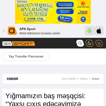
APA Sport
Mobil tətbiqimizi buradan yüklə!
Yay Transfer Pəncərəsi
XƏBƏR
Ana Səhifə
Güləş
Xəbər
Yığmamızın baş məşqçisi:
“Yaxşı çıxış edəcəyimizə