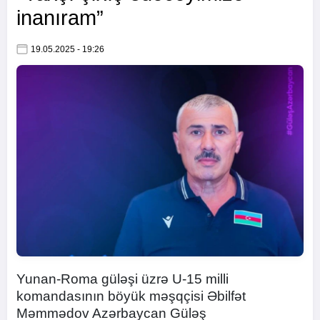
inanıram”
19.05.2025 - 19:26
Yunan-Roma güləşi üzrə U-15 milli
komandasının böyük məşqçisi Əbilfət
Məmmədov Azərbaycan Güləş