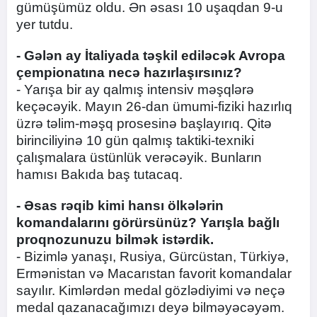
gümüşümüz oldu. Ən əsası 10 uşaqdan 9-u
yer tutdu.
- Gələn ay İtaliyada təşkil ediləcək Avropa
çempionatına necə hazırlaşırsınız?
- Yarışa bir ay qalmış intensiv məşqlərə
keçəcəyik. Mayın 26-dan ümumi-fiziki hazırlıq
üzrə təlim-məşq prosesinə başlayırıq. Qitə
birinciliyinə 10 gün qalmış taktiki-texniki
çalışmalara üstünlük verəcəyik. Bunların
hamısı Bakıda baş tutacaq.
- Əsas rəqib kimi hansı ölkələrin
komandalarını görürsünüz? Yarışla bağlı
proqnozunuzu bilmək istərdik.
- Bizimlə yanaşı, Rusiya, Gürcüstan, Türkiyə,
Ermənistan və Macarıstan favorit komandalar
sayılır. Kimlərdən medal gözlədiyimi və neçə
medal qazanacağımızı deyə bilməyəcəyəm.