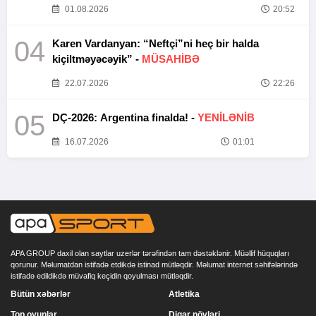
01.08.2026
20:52
04
Karen Vardanyan: “Neftçi”ni heç bir halda
kiçiltməyəcəyik” -
MÜSAHİBƏ
22.07.2026
22:26
05
DÇ-2026: Argentina finalda! -
YENİLƏNİB
16.07.2026
01:01
APA GROUP daxil olan saytlar uzerlər tərəfindən tam dəstəklənir. Müəllif hüquqları
qorunur. Məlumatdan istifadə etdikdə istinad mütləqdir. Məlumat internet səhifələrində
istifadə edildikdə müvafiq keçidin qoyulması mütləqdir.
Bütün xəbərlər
Atletika
Top oyunlar
Digər növləri