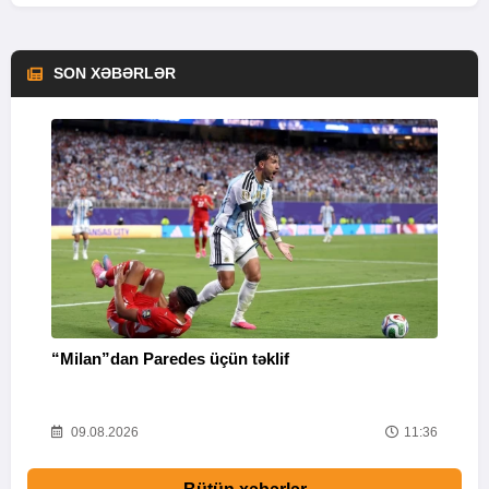
SON XƏBƏRLƏR
“Milan”dan Paredes üçün təklif
M
53
09.08.2026
11:36