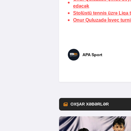
edəcək
Stolüstü tennis üzrə Liqa t
Onur Quluzadə İsveç turni
APA Sport
OXŞAR XƏBƏRLƏR