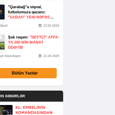
"Qarabağ"a siqnal,
futbolumuza qazanc:
"SABAH" YENI NƏFƏS
GƏTIRDI
Sport
23.04.2026
Şok rəqəm:
"NEFTÇI" AFFA-
YA 200 MIN MANAT
ÖDƏYIB
yıl Xeyrullayev
21.04.2026
Bütün Yazılar
ON XƏBƏRLƏR
KL: EMRELININ
KOMANDASINDAN