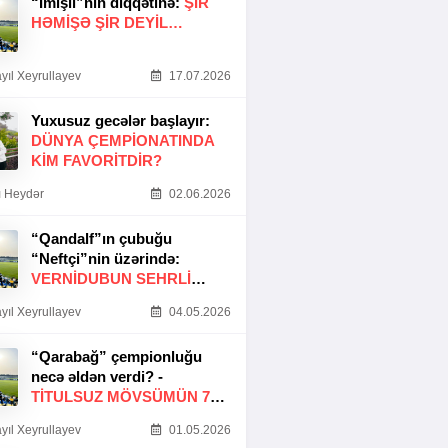
“İmişli”nin diqqətinə:
ŞIR
HƏMIŞƏ ŞIR DEYIL…
yıl Xeyrullayev
17.07.2026
Yuxusuz gecələr başlayır:
DÜNYA ÇEMPIONATINDA
KIM FAVORITDIR?
 Heydər
02.06.2026
“Qandalf”ın çubuğu
“Neftçi”nin üzərində:
VERNİDUBUN SEHRLİ
TOXUNUŞU
yıl Xeyrullayev
04.05.2026
“Qarabağ” çempionluğu
necə əldən verdi? -
TITULSUZ MÖVSÜMÜN 7
SƏBƏBI
yıl Xeyrullayev
01.05.2026