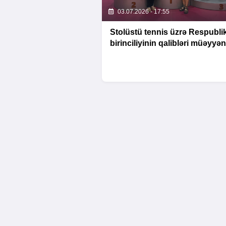
03.07.2026 - 17:55
Stolüstü tennis üzrə Respubli
birinciliyinin qalibləri müəyyə