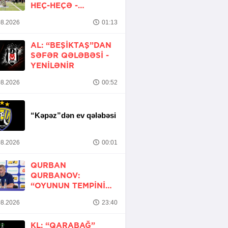
HEÇ-HEÇƏ -
YENİLƏNİB
8.2026
01:13
AL: “BEŞIKTAŞ”DAN
SƏFƏR QƏLƏBƏSI -
YENİLƏNİR
8.2026
00:52
“Kəpəz”dən ev qələbəsi
8.2026
00:01
QURBAN
QURBANOV:
“OYUNUN TEMPINI
ARTIRMALI IDIK”
8.2026
23:40
KL: “QARABAĞ”