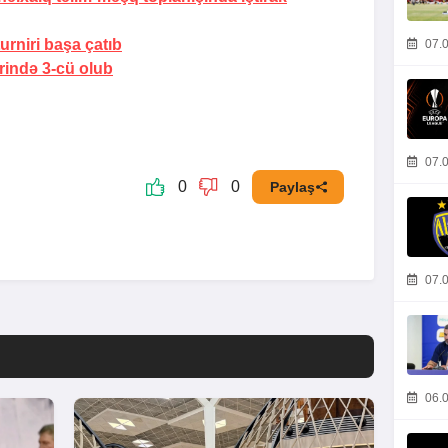
urniri başa çatıb
07.0
rində 3-cü olub
07.0
0
0
Paylaş
07.0
06.0