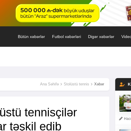
Bütün xəbərlər
Futbol xəbərləri
Digər xəbərlər
Video
Ana Səhifə
Stolüstü tennis
Xəbər
K
stü tennisçilər
Hacı
 təşkil edib