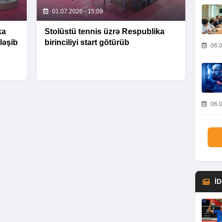
01.07.2026 - 15:09
ka
Stolüstü tennis üzrə Respublika
nləşib
birinciliyi start götürüb
06.0
06.0
İ