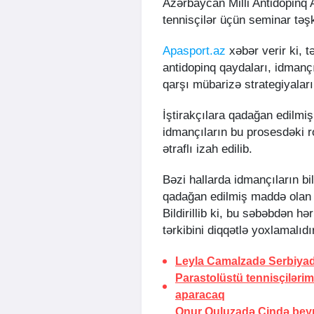
Azərbaycan Milli Antidopinq
tennisçilər üçün seminar təşk
Apasport.az
xəbər verir ki, t
antidopinq qaydaları, idmanç
qarşı mübarizə strategiyalar
İştirakçılara qadağan edilmiş
idmançıların bu prosesdəki r
ətraflı izah edilib.
Bəzi hallarda idmançıların bi
qadağan edilmiş maddə olan 
Bildirillib ki, bu səbəbdən hə
tərkibini diqqətlə yoxlamalıdı
Leyla Camalzadə Serbiya
Parastolüstü tennisçiləri
aparacaq
Onur Quluzadə Çində beynə