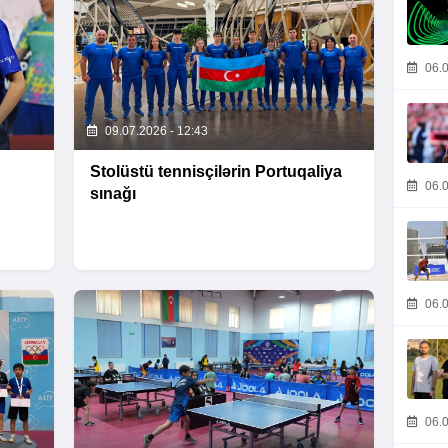
06.0
09.07.2026 - 12:43
Stolüstü tennisçilərin Portuqaliya
06.0
sınağı
06.0
06.0