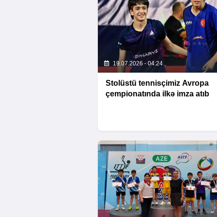
19.07.2026 - 04:24
Stolüstü tennisçimiz Avropa
çempionatında ilkə imza atıb