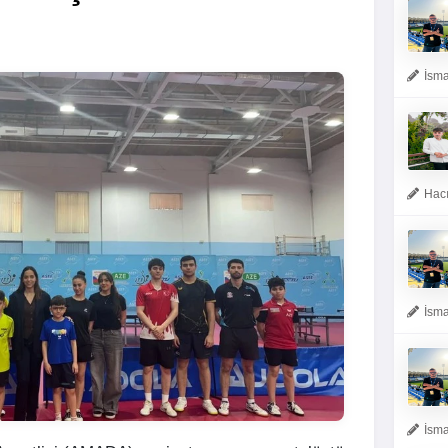
İsma
Hacı
İsma
İsma