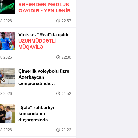
SƏFƏRDƏN MƏĞLUB
QAYIDIR -
YENİLƏNİB
8.2026
22:57
Vinisius “Real”da qaldı:
UZUNMÜDDƏTLİ
MÜQAVİLƏ
8.2026
22:30
Çimərlik voleybolu üzrə
Azərbaycan
çempionatında
yarımfinal mərhələsi
8.2026
21:52
başa çatıb
"Şəfa" rəhbərliyi
komandanın
düşərgəsində
8.2026
21:22