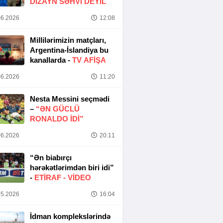
DIZAYN SƏHVI DEYIL
6.2026
12:08
Millilərimizin matçları,
Argentina-İslandiya bu
kanallarda -
TV AFİŞA
6.2026
11:20
Nesta Messini seçmədi
–
“ƏN GÜCLÜ
RONALDO IDI”
6.2026
20:11
“Ən biabırçı
hərəkətlərimdən biri idi”
-
ETIRAF -
VİDEO
5.2026
16:04
İdman komplekslərində