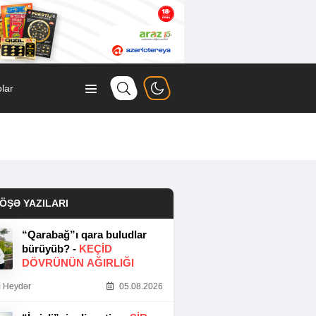
lar
ÖŞƏ YAZILARI
“Qarabağ”ı qara buludlar
bürüyüb? -
KEÇID
DÖVRÜNÜN AĞIRLIĞI
 Heydər
05.08.2026