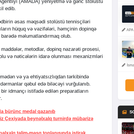
 Agentliyi (AMADA) yeniyetmə və gənc stolüstü
il edib.
ədbirin əsas məqsədi stolüstü tennisçiləri
ıların hüquq və vəzifələri, həmçinin dopinqə
APA 
ı barədə məlumatlandırmaq olub.
 maddələr, metodlar, dopinq nəzarəti prosesi,
olu və nəticələrin idarə olunması mexanizmləri
İsma
lmədən və ya ehtiyatsızlıqdan tərkibində
dərmanlar qəbul edə biləcəyi vurğulanıb.
r bir idmançı istifadə edilən preparatların
r.
da bürünc medal qazanıb
S
miz Çexiyada beynəlxalq turnirdə mübarizə
lxalq təlim-məşq toplanışında iştirak