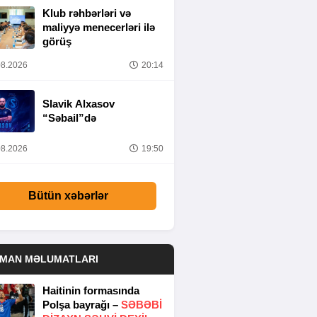
Klub rəhbərləri və
maliyyə menecerləri ilə
görüş
8.2026
20:14
Slavik Alxasov
“Səbail”də
8.2026
19:50
Bütün xəbərlər
DMAN MƏLUMATLARI
Haitinin formasında
Polşa bayrağı –
SƏBƏBI