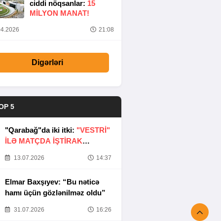
ciddi nöqsanlar:
15
MILYON MANAT!
4.2026
21:08
Digərləri
OP 5
"Qarabağ"da iki itki:
"VESTRİ"
İLƏ MATÇDA İŞTİRAK
ETMƏYƏCƏKLƏR
13.07.2026
14:37
Elmar Baxşıyev: “Bu nəticə
hamı üçün gözlənilməz oldu”
31.07.2026
16:26