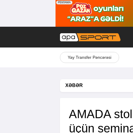
Yay Transfer Pəncərəsi
XƏBƏR
AMADA stolü
üçün seminar