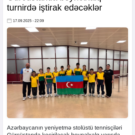
turnirdə iştirak edəcəklər
17.09.2025 - 22:09
Azərbaycanın yeniyetmə stolüstü tennisçiləri
Gürcüstanda keçiriləcək beynəlxalq yarışda