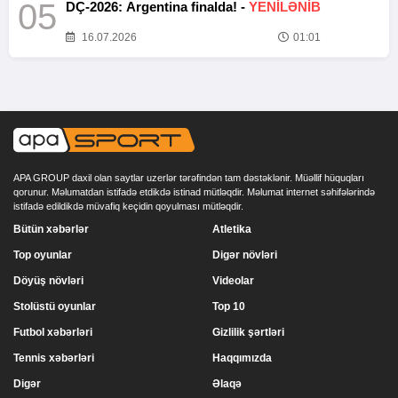
05
DÇ-2026: Argentina finalda! -
YENİLƏNİB
16.07.2026
01:01
APA GROUP daxil olan saytlar uzerlər tərəfindən tam dəstəklənir. Müəllif hüquqları
qorunur. Məlumatdan istifadə etdikdə istinad mütləqdir. Məlumat internet səhifələrində
istifadə edildikdə müvafiq keçidin qoyulması mütləqdir.
Bütün xəbərlər
Atletika
Top oyunlar
Digər növləri
Döyüş növləri
Videolar
Stolüstü oyunlar
Top 10
Futbol xəbərləri
Gizlilik şərtləri
Tennis xəbərləri
Haqqımızda
Digər
Əlaqə