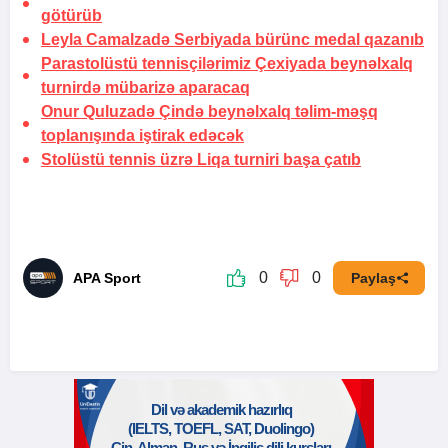
götürüb
Leyla Camalzadə Serbiyada bürünc medal qazanıb
Parastolüstü tennisçilərimiz Çexiyada beynəlxalq
turnirdə mübarizə aparacaq
Onur Quluzadə Çində beynəlxalq təlim-məşq
toplanışında iştirak edəcək
Stolüstü tennis üzrə Liqa turniri başa çatıb
0
0
APA Sport
Paylaş