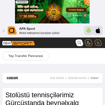
APA Sport
Mobil tətbiqimizi buradan yüklə!
Yay Transfer Pəncərəsi
XƏBƏR
Ana Səhifə
Stolüstü tennis
Xəbər
Stolüstü tennisçilərimiz
Gürcüstanda beynəlxalq