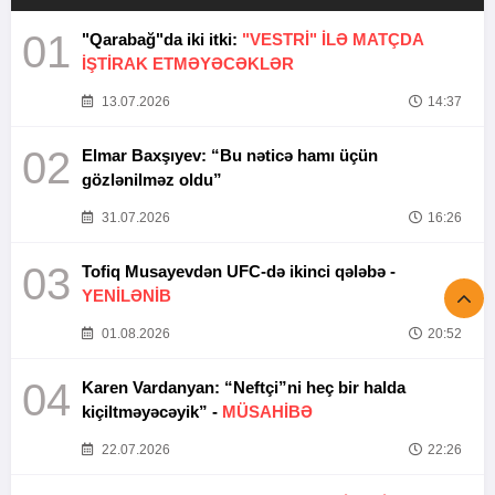
01
"Qarabağ"da iki itki:
"VESTRİ" İLƏ MATÇDA
İŞTİRAK ETMƏYƏCƏKLƏR
13.07.2026
14:37
02
Elmar Baxşıyev: “Bu nəticə hamı üçün
gözlənilməz oldu”
31.07.2026
16:26
03
Tofiq Musayevdən UFC-də ikinci qələbə -
YENİLƏNİB
01.08.2026
20:52
04
Karen Vardanyan: “Neftçi”ni heç bir halda
kiçiltməyəcəyik” -
MÜSAHİBƏ
22.07.2026
22:26