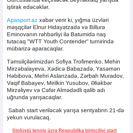
iştirak edəcəklər.
Apasport.az
xəbər verir ki, yığma üzvləri
məşqçilər Elnur Hidayətzadə və Billurə
Eminovanın rəhbərliyi ilə Batumidə naş
tutacaq "WTT Youth Contender" turnirində
mübarizə aparacaqlar.
Təmsilçilərimizdən Sofiya Trofimenko, Mehin
Mirzəbalayeva, Xədicə Babazadə, Yasəmən
Həbibova, Mehri Aslanzadə, Zərbah Muradov,
Vaqif Babayev, Mirilkin Yusubov, Əliəkbər
Mirzəliyev və Cəfər Almədədli qalib adı
uğrunda yarışacaqlar.
Sabah start veriləcək yarışa sentyabrın 21-də
yekun vurulacaq.
Stolüstü tennis üzrə Respublika birinciliyi start