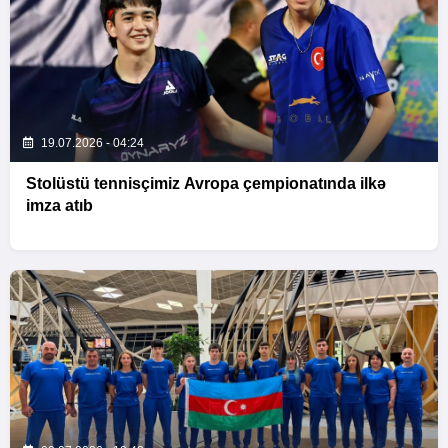
19.07.2026 - 04:24
Stolüstü tennisçimiz Avropa çempionatında ilkə
imza atıb