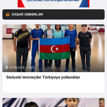
OXŞAR XƏBƏRLƏR
07.08.2026 - 15:47
Stolustü tennisçilər Türkiyəyə yollanıblar