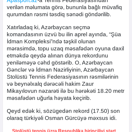
Apasport.az
-a Tennis Federasiyasından
verilən məlumata görə, bununla bağlı müvafiq
qurumdan rəsmi təsdiq sənədi göndərilib.
Xatırladaq ki, Azərbaycan seçmə
komandasının üzvü bu ilin aprel ayında, “Şüa
İdman Kompleksi”ndə təşkil olunan
mərasimdə, topu uzaq məsafədən oyuna daxil
etməkdə qeydə alınan dünya rekordunu
yeniləməyə cəhd göstərib. O, Azərbaycan
Gənclər və İdman Nazirliyinin, Azərbaycan
Stolüstü Tennis Federasiyasının rəsmilərinin
və beynəlxalq dərəcəli hakim Zaur
Mikayılovun nəzarəti ilə bu hərəkəti 18.20 metr
məsafədən uğurla həyata keçirib.
Qeyd edək ki, sözügedən rekord (17.50) son
olaraq türkiyəli Osman Gürcüyə məxsus idi.
Stolüstü tennis üzrə Respublika birinciliyi start