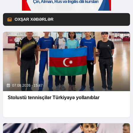
OXŞAR XƏBƏRLƏR
07.08.2026 - 15:47
Stolustü tennisçilər Türkiyəyə yollanıblar