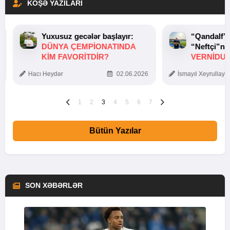
KÖŞƏ YAZILARI
Yuxusuz gecələr başlayır:
“Qandalf”
DÜNYA ÇEMPIONATINDA
“Neftçi”ni
KIM FAVORITDIR?
VERNİDUB
TOXUNUŞ
Hacı Heydər
02.06.2026
İsmayıl Xeyrullaye
1
2
3
4
5
6
7
Bütün Yazılar
SON XƏBƏRLƏR