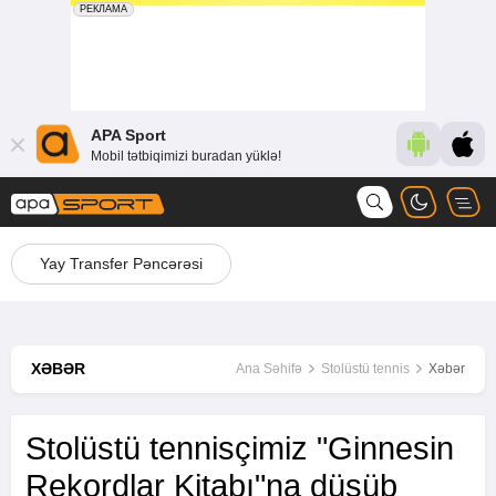
APA Sport
Mobil tətbiqimizi buradan yüklə!
Yay Transfer Pəncərəsi
XƏBƏR
Ana Səhifə
Stolüstü tennis
Xəbər
Stolüstü tennisçimiz "Ginnesin
Rekordlar Kitabı"na düşüb