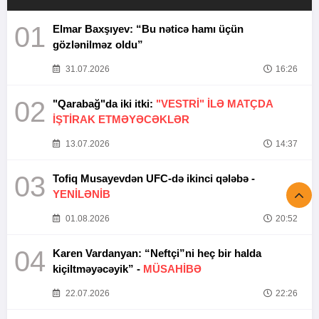
01
Elmar Baxşıyev: “Bu nəticə hamı üçün
gözlənilməz oldu”
31.07.2026
16:26
02
"Qarabağ"da iki itki:
"VESTRİ" İLƏ MATÇDA
İŞTİRAK ETMƏYƏCƏKLƏR
13.07.2026
14:37
03
Tofiq Musayevdən UFC-də ikinci qələbə -
YENİLƏNİB
01.08.2026
20:52
04
Karen Vardanyan: “Neftçi”ni heç bir halda
kiçiltməyəcəyik” -
MÜSAHİBƏ
22.07.2026
22:26