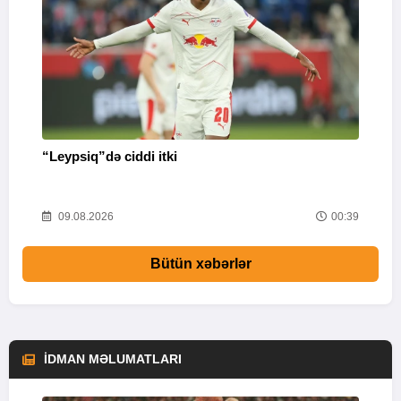
“Leypsiq”də ciddi itki
“
46
09.08.2026
00:39
Bütün xəbərlər
İDMAN MƏLUMATLARI