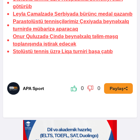
götürüb
Leyla Camalzadə Serbiyada bürünc medal qazanıb
Parastolüstü tennisçilərimiz Çexiyada beynəlxalq
turnirdə mübarizə aparacaq
Onur Quluzadə Çində beynəlxalq təlim-məşq
toplanışında iştirak edəcək
Stolüstü tennis üzrə Liqa turniri başa çatıb
0
0
APA Sport
Paylaş