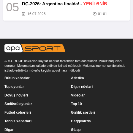
05
DÇ-2026: Argentina finalda! -
YENİLƏNİB
16.07.2026
01:01
APA GROUP daxil olan saytlar uzerlər tərəfindən tam dəstəklənir. Müəllif hüquqları
qorunur. Məlumatdan istifadə etdikdə istinad mütləqdir. Məlumat internet səhifələrində
istifadə edildikdə müvafiq keçidin qoyulması mütləqdir.
Bütün xəbərlər
Atletika
Top oyunlar
Digər növləri
Döyüş növləri
Videolar
Stolüstü oyunlar
Top 10
Futbol xəbərləri
Gizlilik şərtləri
Tennis xəbərləri
Haqqımızda
Digər
Əlaqə