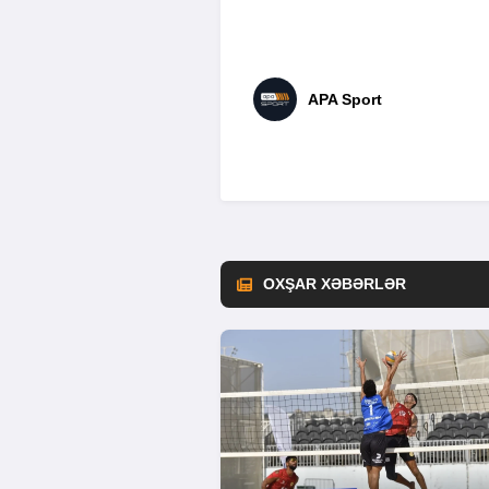
APA Sport
OXŞAR XƏBƏRLƏR