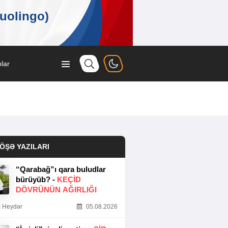
lar
ÖŞƏ YAZILARI
“Qarabağ”ı qara buludlar
bürüyüb? -
KEÇID
DÖVRÜNÜN AĞIRLIĞI
 Heydər
05.08.2026