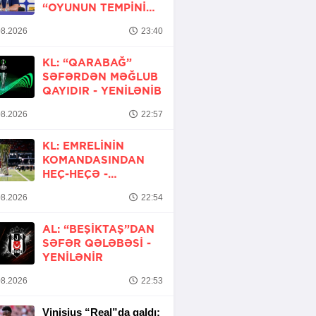
“OYUNUN TEMPINI
ARTIRMALI IDIK”
8.2026
23:40
KL: “QARABAĞ”
SƏFƏRDƏN MƏĞLUB
QAYIDIR -
YENİLƏNİB
8.2026
22:57
KL: EMRELININ
KOMANDASINDAN
HEÇ-HEÇƏ -
YENİLƏNİR
8.2026
22:54
AL: “BEŞIKTAŞ”DAN
SƏFƏR QƏLƏBƏSI -
YENİLƏNİR
8.2026
22:53
Vinisius “Real”da qaldı: