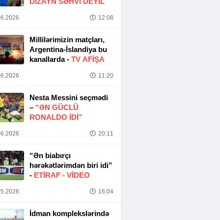
DIZAYN SƏHVI DEYIL
6.2026
12:08
Millilərimizin matçları,
Argentina-İslandiya bu
kanallarda -
TV AFİŞA
6.2026
11:20
Nesta Messini seçmədi
–
“ƏN GÜCLÜ
RONALDO IDI”
6.2026
20:11
“Ən biabırçı
hərəkətlərimdən biri idi”
-
ETIRAF -
VİDEO
5.2026
16:04
İdman komplekslərində