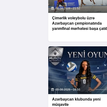
06.08.2026 - 21:52
Çimərlik voleybolu üzrə
Azərbaycan çempionatında
yarımfinal mərhələsi başa çatı
05.08.2026 - 18:56
Azərbaycan klubunda yeni
müqavilə