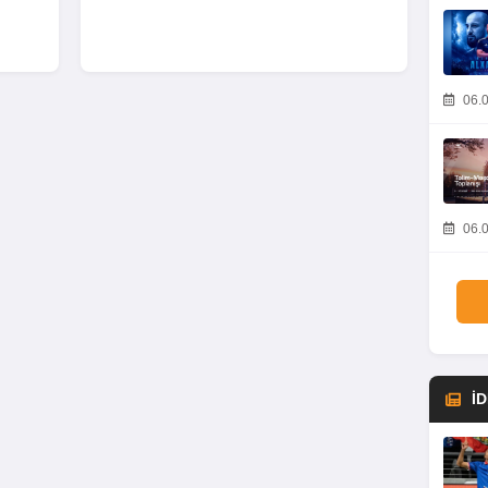
06.0
06.0
İ