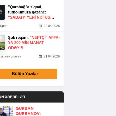
"Qarabağ"a siqnal,
futbolumuza qazanc:
"SABAH" YENI NƏFƏS
GƏTIRDI
Sport
23.04.2026
Şok rəqəm:
"NEFTÇI" AFFA-
YA 200 MIN MANAT
ÖDƏYIB
yıl Xeyrullayev
21.04.2026
Bütün Yazılar
ON XƏBƏRLƏR
QURBAN
QURBANOV: