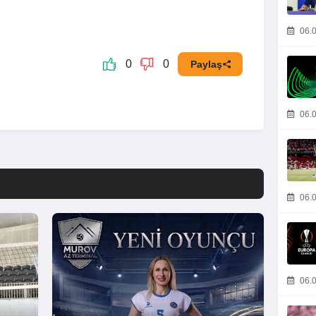
06.0
0
0
Paylaş
06.0
06.0
06.0