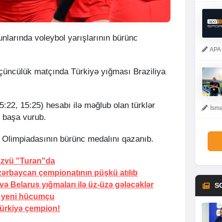
nlarında voleybol yarışlarının bürünc
APA 
üçüncülük matçında Türkiyə yığması Braziliya
5:22, 15:25) hesabı ilə məğlub olan türklər
İsma
ə başa vurub.
ay Olimpiadasının bürünc medalını qazanıb.
 üzvü "Turan"da
zərbaycan çempionatının püşkü atılıb
və Belarus yığmaları ilə üz-üzə gələcəklər
S
i yeni hücumçu
ürkiyə çempion!