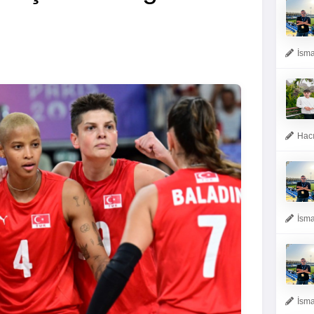
İsma
Hacı
İsma
İsma