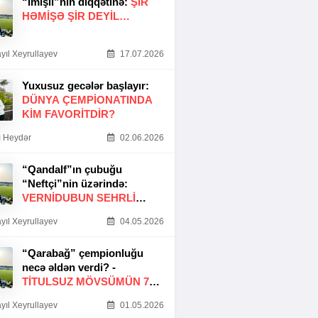
“İmişli”nin diqqətinə:
ŞIR
HƏMIŞƏ ŞIR DEYIL…
yıl Xeyrullayev
17.07.2026
Yuxusuz gecələr başlayır:
DÜNYA ÇEMPIONATINDA
KIM FAVORITDIR?
 Heydər
02.06.2026
“Qandalf”ın çubuğu
“Neftçi”nin üzərində:
VERNİDUBUN SEHRLİ
TOXUNUŞU
yıl Xeyrullayev
04.05.2026
“Qarabağ” çempionluğu
necə əldən verdi? -
TITULSUZ MÖVSÜMÜN 7
SƏBƏBI
yıl Xeyrullayev
01.05.2026