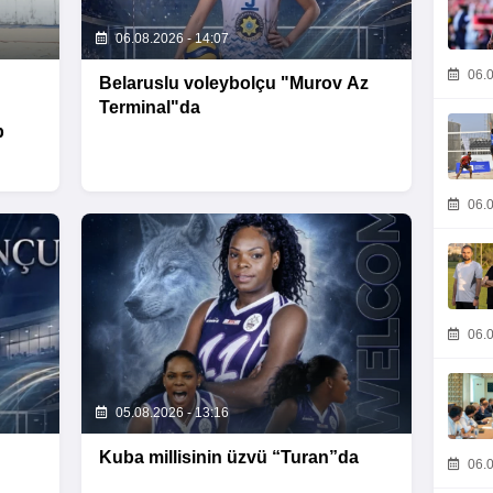
06.08.2026 - 14:07
06.0
Belaruslu voleybolçu "Murov Az
Terminal"da
b
06.0
06.0
05.08.2026 - 13:16
Kuba millisinin üzvü “Turan”da
06.0