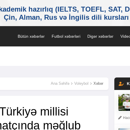
Bütün xəbərlər
Futbol xəbərləri
Digər xəbərlər
Video
Ana Səhifə
Voleybol
Xəbər
K
Türkiyə millisi
Hacı
matçında məğlub