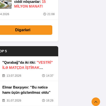
ciddi nöqsanlar:
15
MILYON MANAT!
4.2026
21:08
Digərləri
OP 5
"Qarabağ"da iki itki:
"VESTRİ"
İLƏ MATÇDA İŞTİRAK
ETMƏYƏCƏKLƏR
13.07.2026
14:37
Elmar Baxşıyev: “Bu nəticə
hamı üçün gözlənilməz oldu”
31.07.2026
16:26