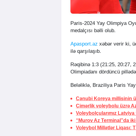
Paris-2024 Yay Olimpiya Oyu
medalçısı bəlli olub.
Apasport.az
xəbər verir ki, 
ilə qarşılaşıb.
Rəqibinə 1:3 (21:25, 20:27, 2
Olimpiadanı dördüncü pilləd
Beləliklə, Braziliya Paris Y
Cənubi Koreya millisinin
Çimərlik voleybolu üzrə A
Voleybolçularımız Latviya 
“Murov Az Terminal”da ik
Voleybol Millətlər Liqası:
T