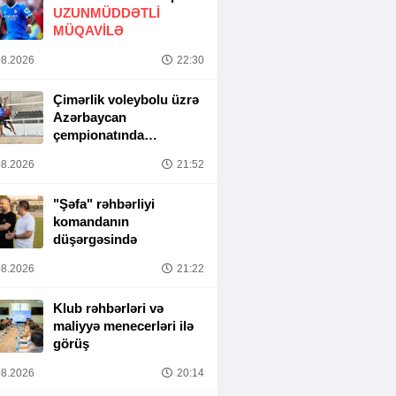
UZUNMÜDDƏTLİ
MÜQAVİLƏ
8.2026
22:30
Çimərlik voleybolu üzrə
Azərbaycan
çempionatında
yarımfinal mərhələsi
8.2026
21:52
başa çatıb
"Şəfa" rəhbərliyi
komandanın
düşərgəsində
8.2026
21:22
Klub rəhbərləri və
maliyyə menecerləri ilə
görüş
8.2026
20:14