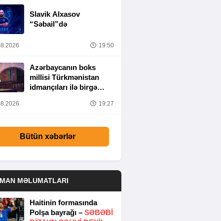
Slavik Alxasov
“Səbail”də
8.2026
19:50
Azərbaycanın boks
millisi Türkmənistan
idmançıları ilə birgə
Bakıda hazırlığa
8.2026
19:27
başlayıb
Bütün xəbərlər
DMAN MƏLUMATLARI
Haitinin formasında
Polşa bayrağı –
SƏBƏBI