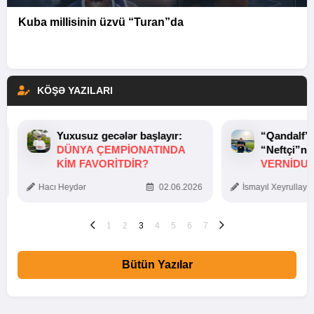
Kuba millisinin üzvü “Turan”da
KÖŞƏ YAZILARI
Yuxusuz gecələr başlayır:
“Qandalf”
DÜNYA ÇEMPIONATINDA
“Neftçi”ni
KIM FAVORITDIR?
VERNİDUB
TOXUNUŞ
Hacı Heydər
02.06.2026
İsmayıl Xeyrullaye
1
2
3
4
5
6
7
Bütün Yazılar