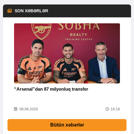
SON XƏBƏRLƏR
“Arsenal”dan 87 milyonluq transfer
"
36
08.08.2026
16:18
Bütün xəbərlər