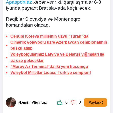
Apasport.az
xəbər verir ki, qarşılaşmalar 6-8
iyunda paytaxt Bratislavada keçiriləcək.
Rəqiblər Slovakiya və Monteneqro
komandaları olacaq.
Cənubi Koreya millisinin üzvü "Turan"da
Çimərlik voleybolu üzrə Azərbaycan çempionatının
püşkü atılıb
Voleybolçularımız Latviya və Belarus yığmaları ilə
üz-üzə gələcəklər
“Murov Az Terminal”da iki yeni hücumçu
Voleybol Millətlər Liqası:
Türkiyə çempion!
0
0
Nərmin Vüqarqızı
Paylaş