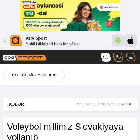
APA Sport
Mobil tətbiqimizi buradan yüklə!
Yay Transfer Pəncərəsi
XƏBƏR
Ana Səhifə
Voleybol
Xəbər
Voleybol millimiz Slovakiyaya
yollanıb