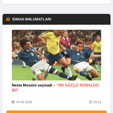
İDMAN MƏLUMATLARI
Nesta Messini seçmədi –
“ƏN GÜCLÜ RONALDO
“
IDI”
V
20
04.06.2026
20:11