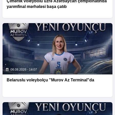
Çimərlik voleybolu üzrə Azərbaycan çempionatında
yarımfinal mərhələsi başa çatıb
06.08.2026 - 14:07
Belaruslu voleybolçu "Murov Az Terminal"da