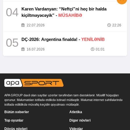
04
Karen Vardanyan: “Neftçi”ni heç bir halda
kiçiltməyəcəyik” -
MÜSAHİBƏ
22.07.2026
22:26
05
DÇ-2026: Argentina finalda! -
YENİLƏNİB
16.07.2026
01:01
APA GROUP daxil olan saytlar uzerlər tərəfindən tam dəstəklənir. Müəllif hüquqları
qorunur. Məlumatdan istifadə etdikdə istinad mütləqdir. Məlumat internet səhifələrində
istifadə edildikdə müvafiq keçidin qoyulması mütləqdir.
Bütün xəbərlər
Atletika
Top oyunlar
Digər növləri
Döyüş növləri
Videolar