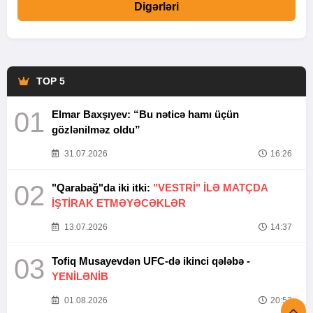
Digərləri
TOP 5
01
Elmar Baxşıyev: “Bu nəticə hamı üçün
gözlənilməz oldu”
31.07.2026
16:26
02
"Qarabağ"da iki itki:
"VESTRİ" İLƏ MATÇDA
İŞTİRAK ETMƏYƏCƏKLƏR
13.07.2026
14:37
03
Tofiq Musayevdən UFC-də ikinci qələbə -
YENİLƏNİB
01.08.2026
20:52