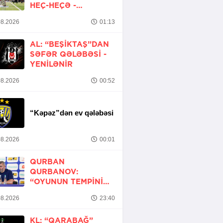
HEÇ-HEÇƏ -
YENİLƏNİB
8.2026
01:13
AL: “BEŞIKTAŞ”DAN
SƏFƏR QƏLƏBƏSI -
YENİLƏNİR
8.2026
00:52
“Kəpəz”dən ev qələbəsi
8.2026
00:01
QURBAN
QURBANOV:
“OYUNUN TEMPINI
ARTIRMALI IDIK”
8.2026
23:40
KL: “QARABAĞ”