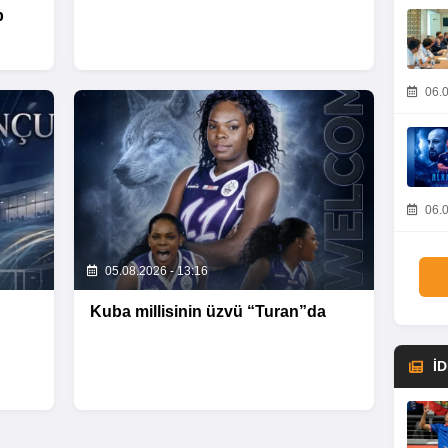
b
06.0
06.0
05.08.2026 - 13:16
Kuba millisinin üzvü “Turan”da
İ