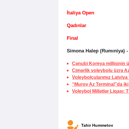
İtaliya Open
Qadınlar
Final
Simona Halep (Rumıniya) - E
Cənubi Koreya millisinin
Çimərlik voleybolu üzrə A
Voleybolçularımız Latviya 
“Murov Az Terminal”da ik
Voleybol Millətlər Liqası:
T
Tahir Hummetov