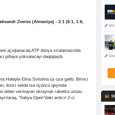
leksandr Zverev (Almaniya) - 2:1 (6:1, 1:6,
APA 
yeni açıqlanacaq ATP dünya sıralamasında
ci pilləyə yüksələcəyi dəqiqləşib.
İsma
na Haleplə Elina Svitolina üz-üzə gəlib. Birinci
n, ikinci setdə isə üçüncü qeymdə
nü əldən verməyən ukraynalı raketka ustası
S
yrılaraq, "İtaliya Open"dəki ardıcıl 2-ci
.