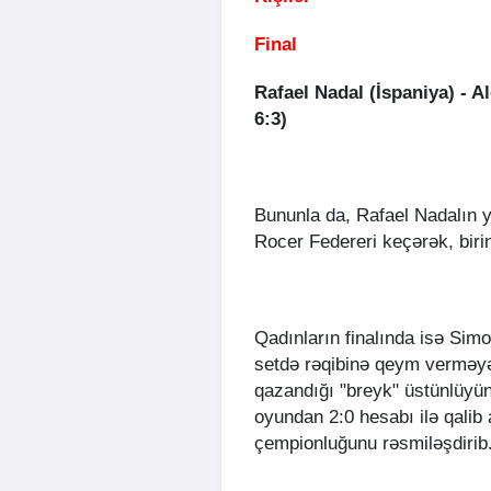
Final
Rafael Nadal (İspaniya) - A
6:3)
Bununla da, Rafael Nadalın 
Rocer Federeri keçərək, birin
Qadınların finalında isə Simo
setdə rəqibinə qeym verməyə
qazandığı "breyk" üstünlüyü
oyundan 2:0 hesabı ilə qalib a
çempionluğunu rəsmiləşdirib