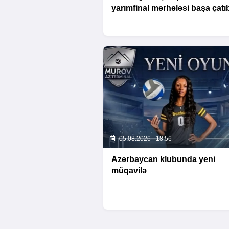
yarımfinal mərhələsi başa çatı
05.08.2026 - 18:56
Azərbaycan klubunda yeni
müqavilə