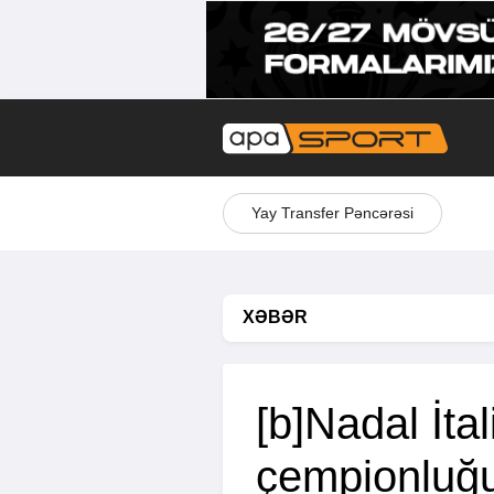
Yay Transfer Pəncərəsi
XƏBƏR
[b]Nadal İtal
çempionluğu