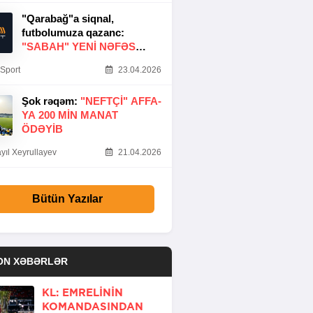
"Qarabağ"a siqnal,
futbolumuza qazanc:
"SABAH" YENI NƏFƏS
GƏTIRDI
Sport
23.04.2026
Şok rəqəm:
"NEFTÇI" AFFA-
YA 200 MIN MANAT
ÖDƏYIB
yıl Xeyrullayev
21.04.2026
Bütün Yazılar
ON XƏBƏRLƏR
KL: EMRELININ
KOMANDASINDAN