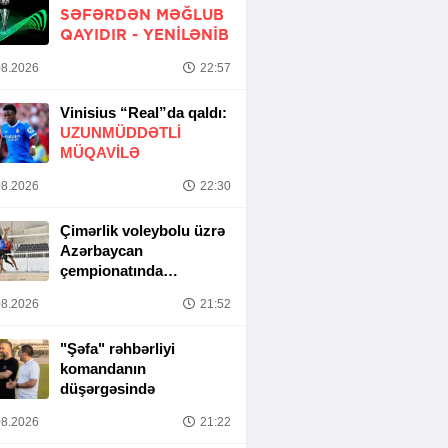
SƏFƏRDƏN MƏĞLUB
QAYIDIR -
YENİLƏNİB
8.2026
22:57
Vinisius “Real”da qaldı:
UZUNMÜDDƏTLİ
MÜQAVİLƏ
8.2026
22:30
Çimərlik voleybolu üzrə
Azərbaycan
çempionatında
yarımfinal mərhələsi
8.2026
21:52
başa çatıb
"Şəfa" rəhbərliyi
komandanın
düşərgəsində
8.2026
21:22