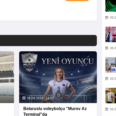
06.0
06.0
06.0
06.08.2026 - 14:07
Belaruslu voleybolçu "Murov Az
06.0
Terminal"da