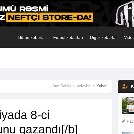
Bütün xəbərlər
Futbol xəbərləri
Digər xəbərlər
Video
Ana Səhifə
Voleybol
Xəbər
K
iyada 8-ci
Hacı
nu qazandı[/b]