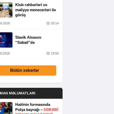
Klub rəhbərləri və
maliyyə menecerləri ilə
görüş
8.2026
20:14
Slavik Alxasov
“Səbail”də
8.2026
19:50
Bütün xəbərlər
DMAN MƏLUMATLARI
Haitinin formasında
Polşa bayrağı –
SƏBƏBI