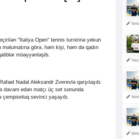
İsma
çirilən "İtaliya Open" tennis turnirinə yekun
n məlumatına görə, həm kişi, həm də qadın
qaliblər müəyyənləşib.
Hacı
 Rafael Nadal Aleksandr Zverevlə qarşılaşıb.
iqə davam edən matçı üç set sonunda
 çempionluq sevinci yaşayıb.
İsma
İsma