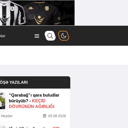
lar
ÖŞƏ YAZILARI
“Qarabağ”ı qara buludlar
bürüyüb? -
KEÇID
DÖVRÜNÜN AĞIRLIĞI
 Heydər
05.08.2026