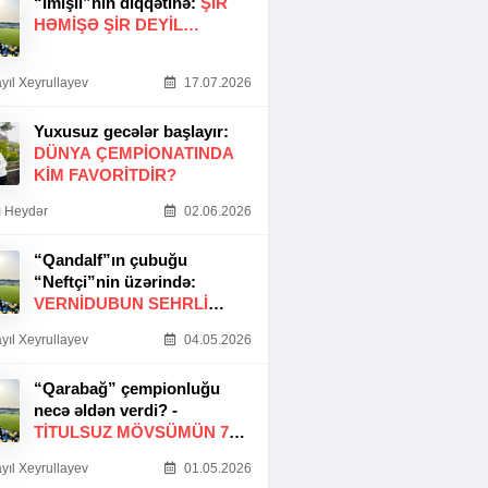
“İmişli”nin diqqətinə:
ŞIR
HƏMIŞƏ ŞIR DEYIL…
yıl Xeyrullayev
17.07.2026
Yuxusuz gecələr başlayır:
DÜNYA ÇEMPIONATINDA
KIM FAVORITDIR?
 Heydər
02.06.2026
“Qandalf”ın çubuğu
“Neftçi”nin üzərində:
VERNİDUBUN SEHRLİ
TOXUNUŞU
yıl Xeyrullayev
04.05.2026
“Qarabağ” çempionluğu
necə əldən verdi? -
TITULSUZ MÖVSÜMÜN 7
SƏBƏBI
yıl Xeyrullayev
01.05.2026