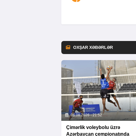
OXŞAR XƏBƏRLƏR
06.08.2026 - 21:52
Çimərlik voleybolu üzrə
Azərbaycan çempionatında