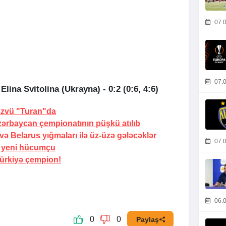
07.0
07.0
lina Svitolina (Ukrayna) - 0:2 (0:6, 4:6)
 üzvü "Turan"da
zərbaycan çempionatının püşkü atılıb
və Belarus yığmaları ilə üz-üzə gələcəklər
07.0
i yeni hücumçu
ürkiyə çempion!
06.0
0
0
Paylaş