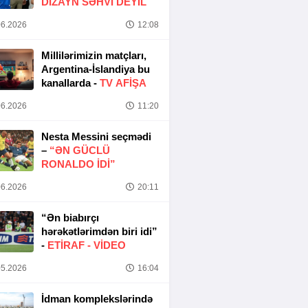
DIZAYN SƏHVI DEYIL
6.2026
12:08
Millilərimizin matçları,
Argentina-İslandiya bu
kanallarda -
TV AFİŞA
6.2026
11:20
Nesta Messini seçmədi
–
“ƏN GÜCLÜ
RONALDO IDI”
6.2026
20:11
“Ən biabırçı
hərəkətlərimdən biri idi”
-
ETIRAF -
VİDEO
5.2026
16:04
İdman komplekslərində