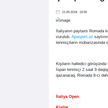
21.05.2018 - 10:50
İtaliyanın paytaxtı Romada ke
vurulub.
Apasport.az
saytını
tennisçilərin mübarizəsində 
Kişilərin həlledici görüşündə
İspan tennisçi 2 saat 9 dəq
qazanaraq, Romada 8-ci dəfə
İtaliya Open
Kişilər