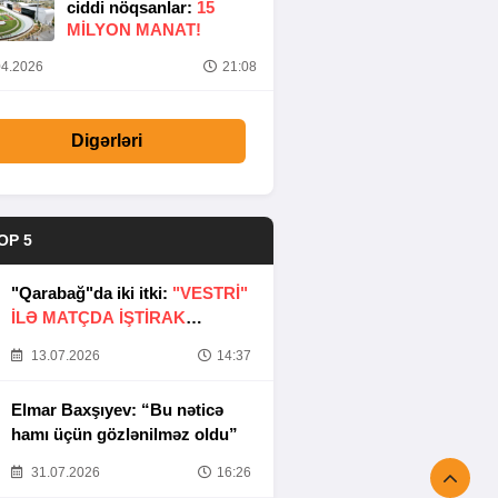
ciddi nöqsanlar:
15
MILYON MANAT!
4.2026
21:08
Digərləri
OP 5
"Qarabağ"da iki itki:
"VESTRİ"
İLƏ MATÇDA İŞTİRAK
ETMƏYƏCƏKLƏR
13.07.2026
14:37
Elmar Baxşıyev: “Bu nəticə
hamı üçün gözlənilməz oldu”
31.07.2026
16:26