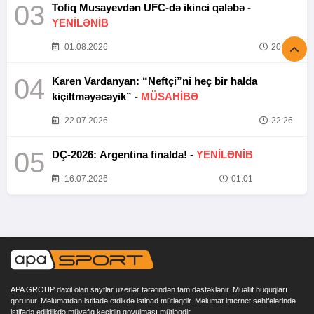
03
Tofiq Musayevdən UFC-də ikinci qələbə -
YENİLƏNİB
01.08.2026
20:52
04
Karen Vardanyan: “Neftçi”ni heç bir halda
kiçiltməyəcəyik” -
MÜSAHİBƏ
22.07.2026
22:26
05
DÇ-2026: Argentina finalda! -
YENİLƏNİB
16.07.2026
01:01
APA GROUP daxil olan saytlar uzerlər tərəfindən tam dəstəklənir. Müəllif hüquqları
qorunur. Məlumatdan istifadə etdikdə istinad mütləqdir. Məlumat internet səhifələrində
istifadə edildikdə müvafiq keçidin qoyulması mütləqdir.