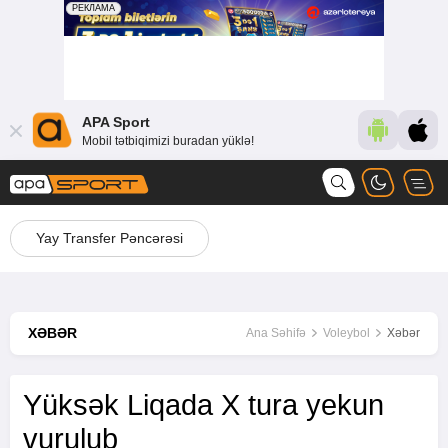
APA Sport
Mobil tətbiqimizi buradan yüklə!
Yay Transfer Pəncərəsi
XƏBƏR
Ana Səhifə
Voleybol
Xəbər
Yüksək Liqada X tura yekun
vurulub