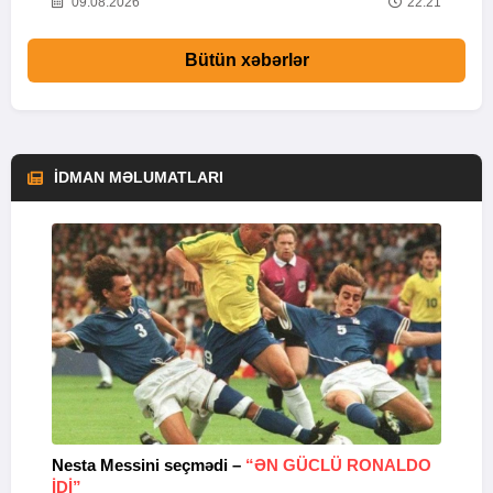
25
09.08.2026
22:21
Bütün xəbərlər
İDMAN MƏLUMATLARI
Nesta Messini seçmədi –
“ƏN GÜCLÜ RONALDO
“
IDI”
V