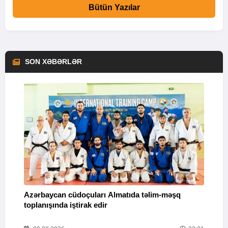
Bütün Yazılar
SON XƏBƏRLƏR
Azərbaycan cüdoçuları Almatıda təlim-məşq
T
toplanışında iştirak edir
v