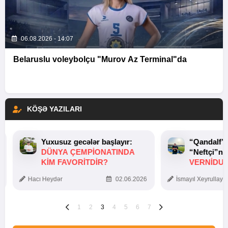
06.08.2026 - 14:07
Belaruslu voleybolçu "Murov Az Terminal"da
KÖŞƏ YAZILARI
Yuxusuz gecələr başlayır:
“Qandalf”
DÜNYA ÇEMPIONATINDA
“Neftçi”ni
KIM FAVORITDIR?
VERNİDUB
TOXUNUŞ
Hacı Heydər
02.06.2026
İsmayıl Xeyrullaye
1
2
3
4
5
6
7