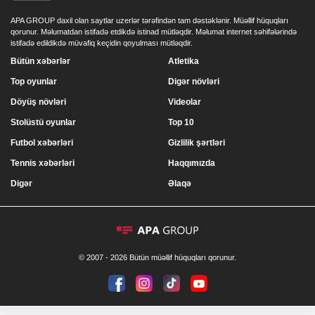
APA GROUP daxil olan saytlar uzerlər tərəfindən tam dəstəklənir. Müəllif hüquqları
qorunur. Məlumatdan istifadə etdikdə istinad mütləqdir. Məlumat internet səhifələrində
istifadə edildikdə müvafiq keçidin qoyulması mütləqdir.
Bütün xəbərlər
Atletika
Top oyunlar
Digər növləri
Döyüş növləri
Videolar
Stolüstü oyunlar
Top 10
Futbol xəbərləri
Gizlilik şərtləri
Tennis xəbərləri
Haqqımızda
Digər
Əlaqə
© 2007 - 2026 Bütün müəllif hüquqları qorunur.