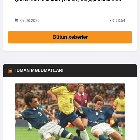
03
07.08.2026
13:54
Bütün xəbərlər
İDMAN MƏLUMATLARI