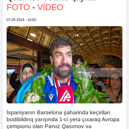
FOTO
-
VİDEO
07.05.2024 - 10:02
İspaniyanın Barselona şəhərində keçirilən
bodibildinq yarışında 1-ci yerə çıxaraq Avropa
çempionu olan Pərviz Qasımov və