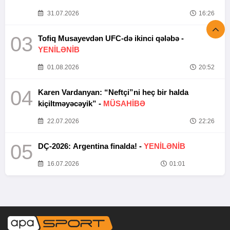
31.07.2026
16:26
03
Tofiq Musayevdən UFC-də ikinci qələbə -
YENİLƏNİB
01.08.2026
20:52
04
Karen Vardanyan: “Neftçi”ni heç bir halda
kiçiltməyəcəyik” -
MÜSAHİBƏ
22.07.2026
22:26
05
DÇ-2026: Argentina finalda! -
YENİLƏNİB
16.07.2026
01:01