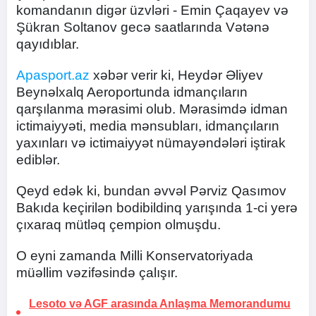
komandanın digər üzvləri - Emin Çaqayev və
Şükran Soltanov gecə saatlarında Vətənə
qayıdıblar.
Apasport.az
xəbər verir ki, Heydər Əliyev
Beynəlxalq Aeroportunda idmançıların
qarşılanma mərasimi olub. Mərasimdə idman
ictimaiyyəti, media mənsubları, idmançıların
yaxınları və ictimaiyyət nümayəndələri iştirak
ediblər.
Qeyd edək ki, bundan əvvəl Pərviz Qasımov
Bakıda keçirilən bodibildinq yarışında 1-ci yerə
çıxaraq mütləq çempion olmuşdu.
O eyni zamanda Milli Konservatoriyada
müəllim vəzifəsində çalışır.
Lesoto və AGF arasında Anlaşma Memorandumu