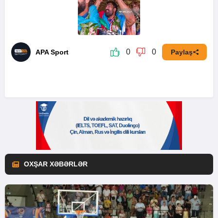
0
0
APA Sport
Paylaş
OXŞAR XƏBƏRLƏR