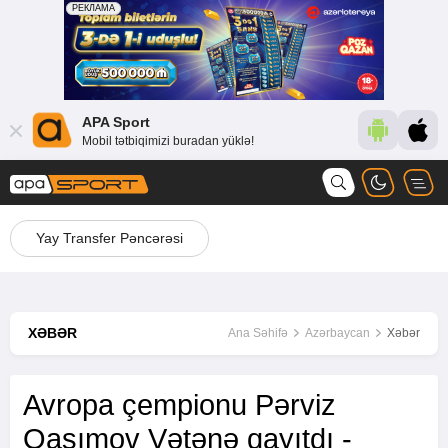
APA Sport
Mobil tətbiqimizi buradan yüklə!
Yay Transfer Pəncərəsi
XƏBƏR
Ana Səhifə
Azərbaycan
Xəbər
Avropa çempionu Pərviz
Qasımov Vətənə qayıtdı -