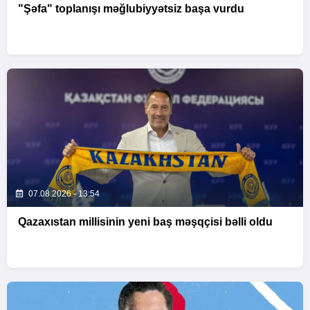
"Şəfa" toplanışı məğlubiyyətsiz başa vurdu
07.08.2026 - 13:54
Qazaxıstan millisinin yeni baş məşqçisi bəlli oldu