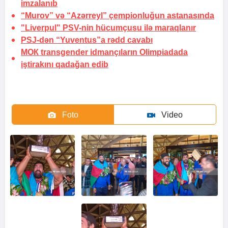
imzalanıb
“Murov” və “Azərreyl” çempionluğun
astanasında
"Liverpul" PSV-nin hücumçusu ilə maraqlanır
PSJ-dən “Yuventus”a
rədd cavabı
МОК transgender idmançıların Olimpiadada
iştirakını qadağan edib
Foto
Video