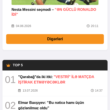
Nesta Messini seçmədi –
“ƏN GÜCLÜ RONALDO
“
IDI”
V
20
04.06.2026
20:11
Digərləri
TOP 5
01
"Qarabağ"da iki itki:
"VESTRİ" İLƏ MATÇDA
İŞTİRAK ETMƏYƏCƏKLƏR
13.07.2026
14:37
02
Elmar Baxşıyev: “Bu nəticə hamı üçün
gözlənilməz oldu”