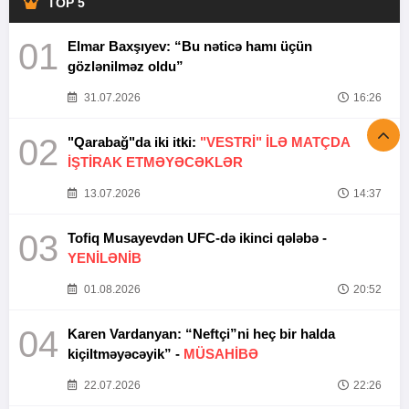
TOP 5
01
Elmar Baxşıyev: “Bu nəticə hamı üçün
gözlənilməz oldu”
31.07.2026
16:26
02
"Qarabağ"da iki itki:
"VESTRİ" İLƏ MATÇDA
İŞTİRAK ETMƏYƏCƏKLƏR
13.07.2026
14:37
03
Tofiq Musayevdən UFC-də ikinci qələbə -
YENİLƏNİB
01.08.2026
20:52
04
Karen Vardanyan: “Neftçi”ni heç bir halda
kiçiltməyəcəyik” -
MÜSAHİBƏ
22.07.2026
22:26