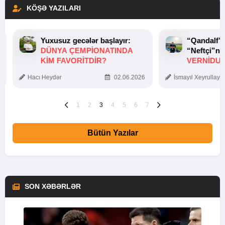
KÖŞƏ YAZILARI
Yuxusuz gecələr başlayır:
“Qandalf”
DÜNYA ÇEMPIONATINDA
“Neftçi”ni
KIM FAVORITDIR?
VERNİDUB
TOXUNUŞ
Hacı Heydər
02.06.2026
İsmayıl Xeyrullaye
1
2
3
4
5
6
7
Bütün Yazılar
SON XƏBƏRLƏR