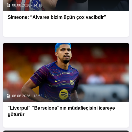
08.08.2026 - 14:18
Simeone: “Alvares bizim üçün çox vacibdir”
08.08.2026 - 13:52
“Liverpul” “Barselona”nın müdafiəçisini icarəyə
götürür