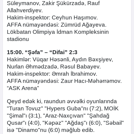
Süleymanov, Zakir Şükürzadə, Rauf
Allahverdiyev.
Hakim-inspektor: Ceyhun Haşımov.
AFFA nümayəndəsi: Zümrüd Ağayeva.
Lökbatan Olimpiya İdman Kompleksinin
stadionu
15:00. “Şəfa” – “Difai” 2:3
Hakimlər: Vüqar Həsənli, Aydın Bəxşiyev,
Nurlan Əhmədzadə, Rəsul Babayev.
Hakim-inspektor: Əmrah İbrahimov.
AFFA nümayəndəsi: Zaur Hacı-Məhərrəmov.
“ASK Arena”
Qeyd edək ki, raundun əvvəlki oyunlarında
"Turan Tovuz" "Hypers Guba"nı (7:2), MOİK
"Şimal"ı (3:1), "Araz-Naxçıvan" "Şahdağ
Qusar"ı (4:0), "Kəpəz" "Ağdaş"ı (6:0), "Səbail"
isə "Dinamo"nu (6:0) məğlub edib.