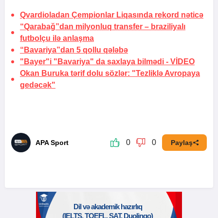
Qvardioladan Çempionlar Liqasında rekord
nəticə
“Qarabağ”dan milyonluq transfer –
braziliyalı
futbolçu ilə anlaşma
“Bavariya”dan 5 qollu qələbə
"Bayer"i "Bavariya" da saxlaya bilmədi -
VİDEO
Okan Buruka tərif dolu sözlər:
"Tezliklə Avropaya
gedəcək"
0
0
APA Sport
Paylaş