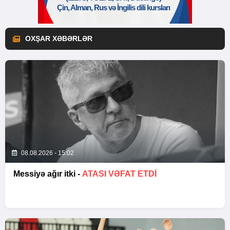
OXŞAR XƏBƏRLƏR
08.08.2026 - 15:02
Messiyə ağır itki -
ATASI VƏFAT ETDI