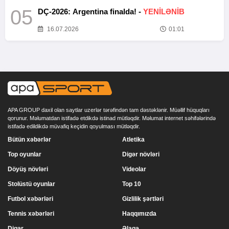
05
DÇ-2026: Argentina finalda! -
YENİLƏNİB
16.07.2026
01:01
APA GROUP daxil olan saytlar uzerlər tərəfindən tam dəstəklənir. Müəllif hüquqları
qorunur. Məlumatdan istifadə etdikdə istinad mütləqdir. Məlumat internet səhifələrində
istifadə edildikdə müvafiq keçidin qoyulması mütləqdir.
Bütün xəbərlər
Atletika
Top oyunlar
Digər növləri
Döyüş növləri
Videolar
Stolüstü oyunlar
Top 10
Futbol xəbərləri
Gizlilik şərtləri
Tennis xəbərləri
Haqqımızda
Digər
Əlaqə