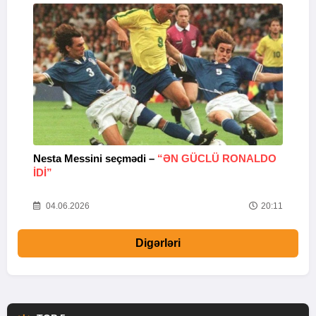
Nesta Messini seçmədi –
“ƏN GÜCLÜ RONALDO
“
IDI”
V
20
04.06.2026
20:11
Digərləri