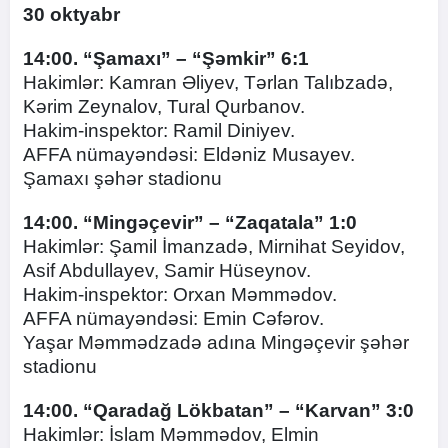
30 oktyabr
14:00. “Şamaxı” – “Şəmkir” 6:1
Hakimlər: Kamran Əliyev, Tərlan Talıbzadə,
Kərim Zeynalov, Tural Qurbanov.
Hakim-inspektor: Ramil Diniyev.
AFFA nümayəndəsi: Eldəniz Musayev.
Şamaxı şəhər stadionu
14:00. “Mingəçevir” – “Zaqatala” 1:0
Hakimlər: Şamil İmanzadə, Mirnihat Seyidov,
Asif Abdullayev, Samir Hüseynov.
Hakim-inspektor: Orxan Məmmədov.
AFFA nümayəndəsi: Emin Cəfərov.
Yaşar Məmmədzadə adına Mingəçevir şəhər
stadionu
14:00. “Qaradağ Lökbatan” – “Karvan” 3:0
Hakimlər: İslam Məmmədov, Elmin