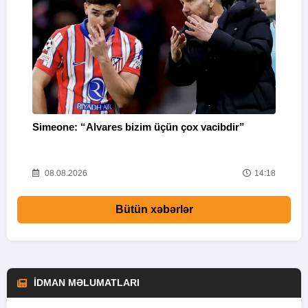
Simeone: “Alvares bizim üçün çox vacibdir”
“
g
56
08.08.2026
14:18
Bütün xəbərlər
İDMAN MƏLUMATLARI