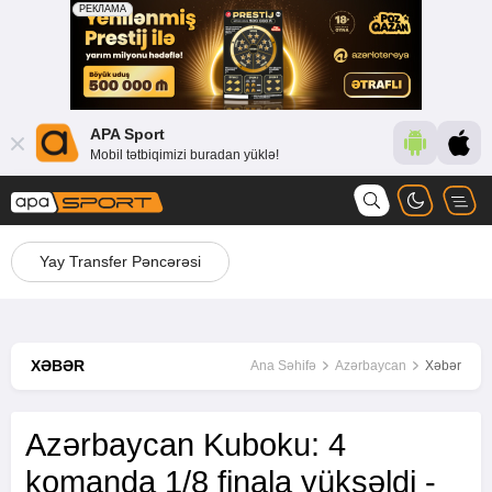
APA Sport
Mobil tətbiqimizi buradan yüklə!
Yay Transfer Pəncərəsi
XƏBƏR
Ana Səhifə
Azərbaycan
Xəbər
Azərbaycan Kuboku: 4
komanda 1/8 finala yüksəldi -