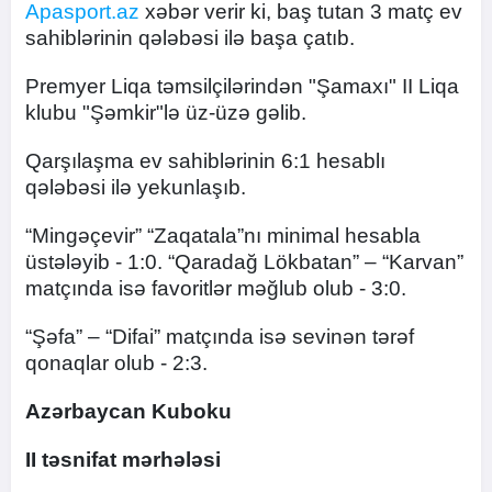
Apasport.az
xəbər verir ki, baş tutan 3 matç ev
sahiblərinin qələbəsi ilə başa çatıb.
Premyer Liqa təmsilçilərindən "Şamaxı" II Liqa
klubu "Şəmkir"lə üz-üzə gəlib.
Qarşılaşma ev sahiblərinin 6:1 hesablı
qələbəsi ilə yekunlaşıb.
“Mingəçevir” “Zaqatala”nı minimal hesabla
üstələyib - 1:0. “Qaradağ Lökbatan” – “Karvan”
matçında isə favoritlər məğlub olub - 3:0.
“Şəfa” – “Difai” matçında isə sevinən tərəf
qonaqlar olub - 2:3.
Azərbaycan Kuboku
II təsnifat mərhələsi