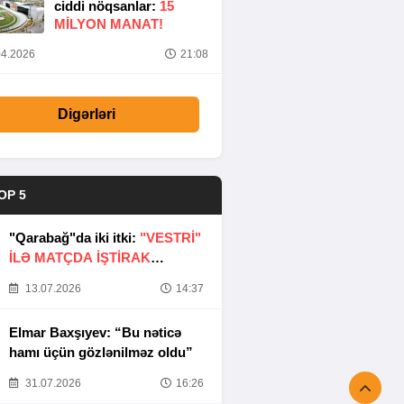
ciddi nöqsanlar:
15
MILYON MANAT!
4.2026
21:08
Digərləri
OP 5
"Qarabağ"da iki itki:
"VESTRİ"
İLƏ MATÇDA İŞTİRAK
ETMƏYƏCƏKLƏR
13.07.2026
14:37
Elmar Baxşıyev: “Bu nəticə
hamı üçün gözlənilməz oldu”
31.07.2026
16:26