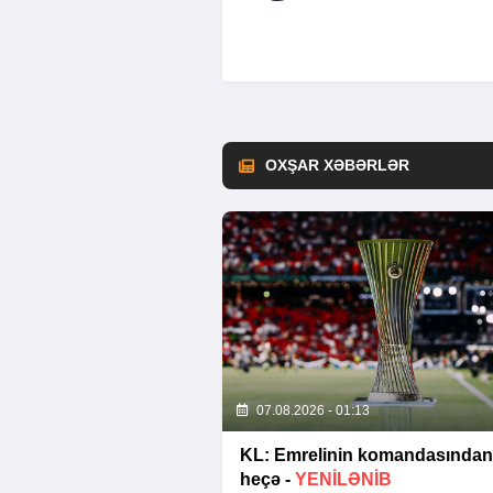
OXŞAR XƏBƏRLƏR
07.08.2026 - 01:13
KL: Emrelinin komandasından
heçə -
YENİLƏNİB