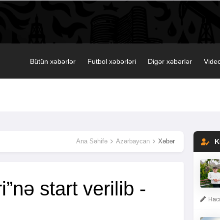
Bütün xəbərlər
Futbol xəbərləri
Digər xəbərlər
Video
Ana Səhifə
Azərbaycan
Xəbər
K
i”nə start verilib -
Hacı