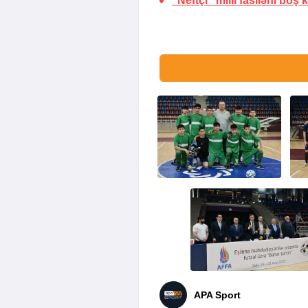
"Neftçi" milli fasiləni boş
APA Sport