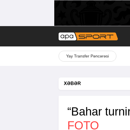
Yay Transfer Pəncərəsi
XƏBƏR
“Bahar turnir
FOTO