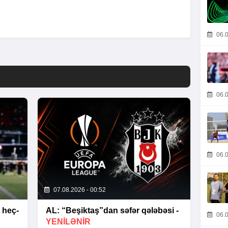
06.0
06.0
06.0
07.08.2026 - 00:52
 heç-
AL: “Beşiktaş”dan səfər qələbəsi -
06.0
YENİLƏNİR