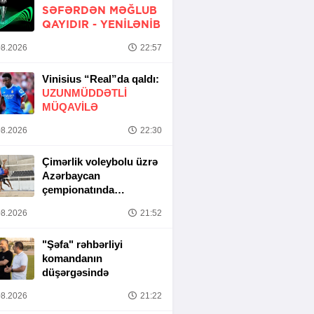
SƏFƏRDƏN MƏĞLUB
QAYIDIR -
YENİLƏNİB
8.2026
22:57
Vinisius “Real”da qaldı:
UZUNMÜDDƏTLİ
MÜQAVİLƏ
8.2026
22:30
Çimərlik voleybolu üzrə
Azərbaycan
çempionatında
yarımfinal mərhələsi
8.2026
21:52
başa çatıb
"Şəfa" rəhbərliyi
komandanın
düşərgəsində
8.2026
21:22