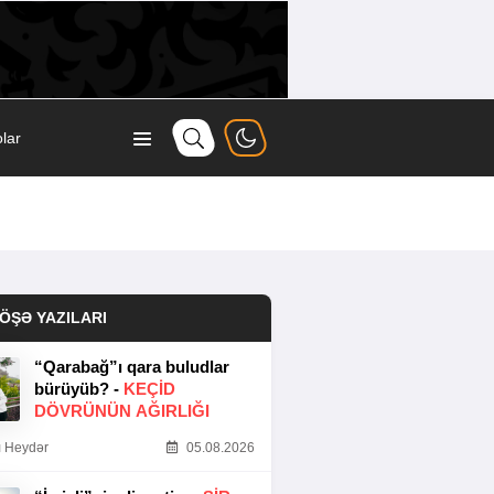
lar
ÖŞƏ YAZILARI
“Qarabağ”ı qara buludlar
bürüyüb? -
KEÇID
DÖVRÜNÜN AĞIRLIĞI
 Heydər
05.08.2026