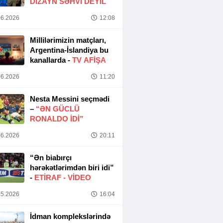
DIZAYN SƏHVI DEYIL
6.2026
12:08
Millilərimizin matçları,
Argentina-İslandiya bu
kanallarda -
TV AFİŞA
6.2026
11:20
Nesta Messini seçmədi
–
“ƏN GÜCLÜ
RONALDO IDI”
6.2026
20:11
“Ən biabırçı
hərəkətlərimdən biri idi”
-
ETIRAF -
VİDEO
5.2026
16:04
İdman komplekslərində