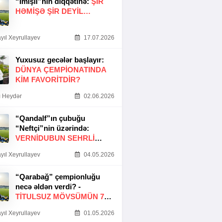
“İmişli”nin diqqətinə:
ŞIR
HƏMIŞƏ ŞIR DEYIL…
yıl Xeyrullayev
17.07.2026
Yuxusuz gecələr başlayır:
DÜNYA ÇEMPIONATINDA
KIM FAVORITDIR?
 Heydər
02.06.2026
“Qandalf”ın çubuğu
“Neftçi”nin üzərində:
VERNİDUBUN SEHRLİ
TOXUNUŞU
yıl Xeyrullayev
04.05.2026
“Qarabağ” çempionluğu
necə əldən verdi? -
TITULSUZ MÖVSÜMÜN 7
SƏBƏBI
yıl Xeyrullayev
01.05.2026