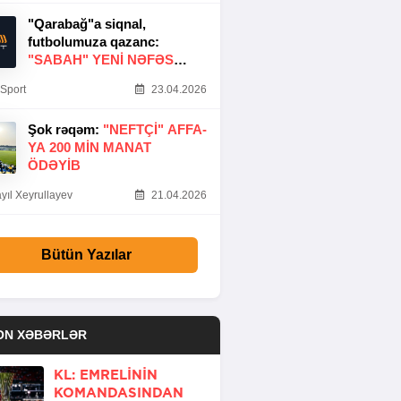
"Qarabağ"a siqnal,
futbolumuza qazanc:
"SABAH" YENI NƏFƏS
GƏTIRDI
Sport
23.04.2026
Şok rəqəm:
"NEFTÇI" AFFA-
YA 200 MIN MANAT
ÖDƏYIB
yıl Xeyrullayev
21.04.2026
Bütün Yazılar
ON XƏBƏRLƏR
KL: EMRELININ
KOMANDASINDAN