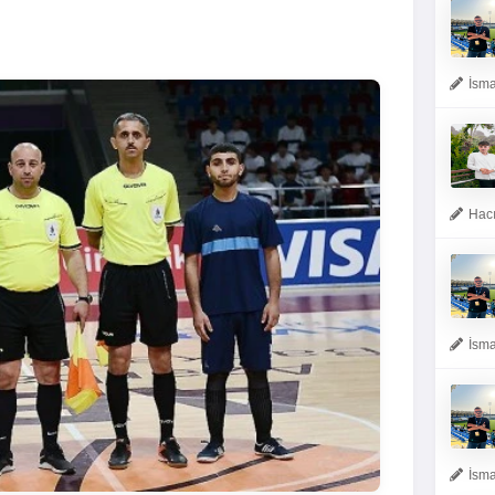
İsma
Hacı
İsma
İsma