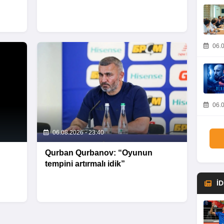
06.0
06.0
06.08.2026 - 23:40
Qurban Qurbanov: “Oyunun
tempini artırmalı idik”
İ