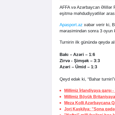
AFFA və Azərbaycan Əlillər Fu
eşitmə məhdudiyyətlilər arasın
Apasport.az
xəbər verir ki, B
mərasimindən sonra 3 oyun ke
Turnirin ilk günündə qeydə al
Bakı – Azəri – 1:6
Zirvə - Şimşək – 3:3
Azəri – Ümid – 1:3
Qeyd edək ki, “Bahar turniri
Millimiz İrlandiyaya qarşı -
Millimiz Böyük Britaniyay
Meza Kolli Azərbaycana
Q
Jorj Kaşkilya: “Sona qədə