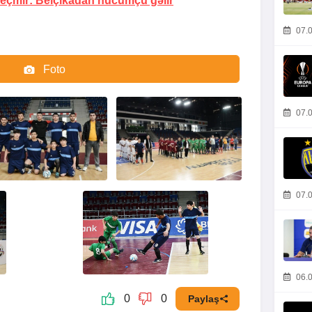
 keçmir:
Belçikadan hücumçu gəlir
07.0
Foto
Video
07.0
07.0
06.0
0
0
Paylaş