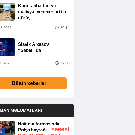
Klub rəhbərləri və
maliyyə menecerləri ilə
görüş
8.2026
20:14
Slavik Alxasov
“Səbail”də
8.2026
19:50
Bütün xəbərlər
DMAN MƏLUMATLARI
Haitinin formasında
Polşa bayrağı –
SƏBƏBI