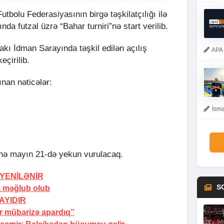
tbolu Federasiyasının birgə təşkilatçılığı ilə
da futzal üzrə “Bahar turniri”nə start verilib.
akı İdman Sarayında təşkil edilən açılış
APA 
çirilib.
ınan nəticələr:
İsma
”nə mayın 21-də yekun vurulacaq.
YENİLƏNİR
S
a məğlub olub
AYIDIR
r mübarizə apardıq”