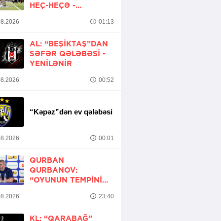
HEÇ-HEÇƏ -
YENİLƏNİB
8.2026
01:13
AL: “BEŞIKTAŞ”DAN
SƏFƏR QƏLƏBƏSI -
YENİLƏNİR
8.2026
00:52
“Kəpəz”dən ev qələbəsi
8.2026
00:01
QURBAN
QURBANOV:
“OYUNUN TEMPINI
ARTIRMALI IDIK”
8.2026
23:40
KL: “QARABAĞ”