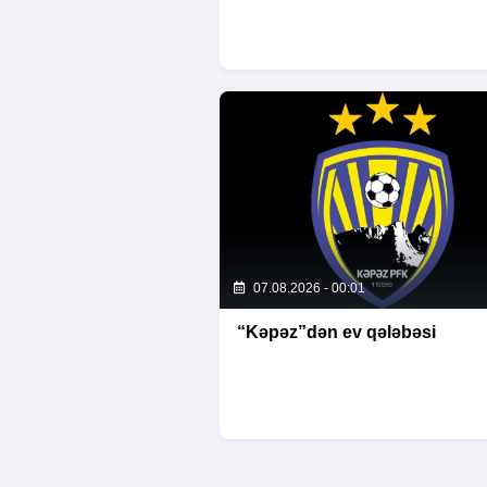
07.08.2026 - 00:01
“Kəpəz”dən ev qələbəsi