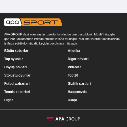
APA GROUP daxil olan saytlar uzerlər tərəfindən tam dəstəklənir. Müəllif hüquqları
qorunur. Məlumatdan istifadə etdikdə istinad mütləqdir. Məlumat internet səhifələrində
istifadə edildikdə müvafiq keçidin qoyulması mütləqdir.
Bütün xəbərlər
Atletika
Top oyunlar
Digər növləri
Döyüş növləri
Videolar
Stolüstü oyunlar
Top 10
Futbol xəbərləri
Gizlilik şərtləri
Tennis xəbərləri
Haqqımızda
Digər
Əlaqə