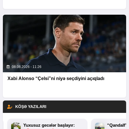
08.08.2026 - 11:26
Xabi Alonso “Çelsi”ni niyə seçdiyini açıqladı
KÖŞƏ YAZILARI
Yuxusuz gecələr başlayır:
“Qandalf”