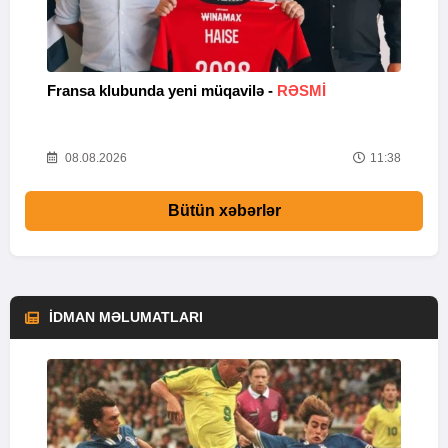
Fransa klubunda yeni müqavilə -
RƏSMİ
X
04
08.08.2026
11:38
Bütün xəbərlər
İDMAN MƏLUMATLARI