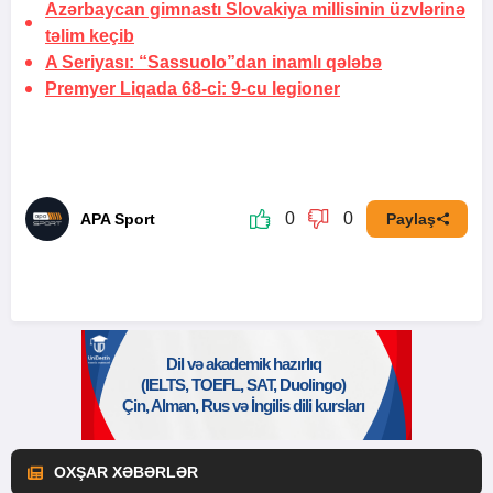
Azərbaycan gimnastı Slovakiya millisinin üzvlərinə
təlim keçib
A Seriyası: “Sassuolo”dan inamlı qələbə
Premyer Liqada 68-ci: 9-cu legioner
0
0
APA Sport
Paylaş
OXŞAR XƏBƏRLƏR