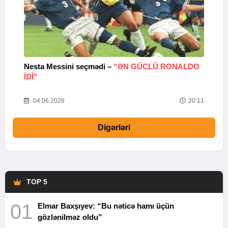
Nesta Messini seçmədi –
“ƏN GÜCLÜ RONALDO
“
IDI”
V
20
04.06.2026
20:11
Digərləri
TOP 5
01
Elmar Baxşıyev: “Bu nəticə hamı üçün
gözlənilməz oldu”