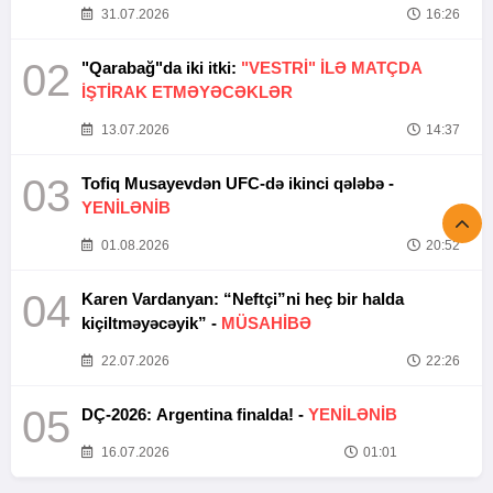
31.07.2026
16:26
02
"Qarabağ"da iki itki:
"VESTRİ" İLƏ MATÇDA
İŞTİRAK ETMƏYƏCƏKLƏR
13.07.2026
14:37
03
Tofiq Musayevdən UFC-də ikinci qələbə -
YENİLƏNİB
01.08.2026
20:52
04
Karen Vardanyan: “Neftçi”ni heç bir halda
kiçiltməyəcəyik” -
MÜSAHİBƏ
22.07.2026
22:26
05
DÇ-2026: Argentina finalda! -
YENİLƏNİB
16.07.2026
01:01