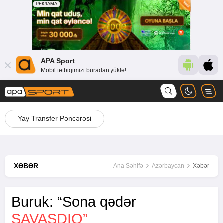
APA Sport
Mobil tətbiqimizi buradan yüklə!
Yay Transfer Pəncərəsi
XƏBƏR
Ana Səhifə
Azərbaycan
Xəbər
Buruk: “Sona qədər
SAVAŞDIQ”