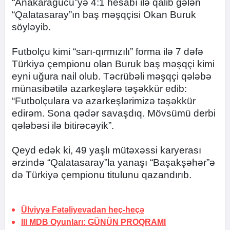
“Anakaragücü”yə 4:1 hesabı ilə qalib gələn
“Qalatasaray”ın baş məşqçisi Okan Buruk
söyləyib.
Futbolçu kimi “sarı-qırmızılı” forma ilə 7 dəfə
Türkiyə çempionu olan Buruk baş məşqçi kimi
eyni uğura nail olub. Təcrübəli məşqçi qələbə
münasibətilə azarkeşlərə təşəkkür edib:
“Futbolçulara və azarkeşlərimizə təşəkkür
edirəm. Sona qədər savaşdıq. Mövsümü derbi
qələbəsi ilə bitirəcəyik”.
Qeyd edək ki, 49 yaşlı mütəxəssi karyerası
ərzində “Qalatasaray”la yanaşı “Başakşəhər”ə
də Türkiyə çempionu titulunu qazandırıb.
Ülviyyə Fətəliyevadan heç-heçə
III MDB Oyunları:
GÜNÜN PROQRAMI