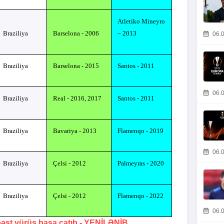
Atletiko Mineyro
Braziliya
Barselona - 2006
– 2013
06.0
Braziliya
Barselona - 2015
Santos
- 2011
06.0
Braziliya
Real - 2016, 2017
Santos
- 2011
Braziliya
Bavariya - 2013
Flamenqo - 2019
06.0
Braziliya
Çelsi - 2012
Palmeyras - 2020
Braziliya
Çelsi - 2012
Flamenqo - 2022
06.0
bəst yürüş başa çatıb -
YENİLƏNİB