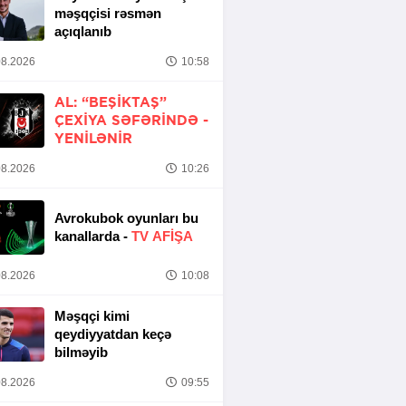
məşqçisi rəsmən
açıqlanıb
8.2026
10:58
AL: “BEŞIKTAŞ”
ÇEXIYA SƏFƏRINDƏ -
YENİLƏNİR
8.2026
10:26
Avrokubok oyunları bu
kanallarda -
TV AFİŞA
8.2026
10:08
Məşqçi kimi
qeydiyyatdan keçə
bilməyib
8.2026
09:55