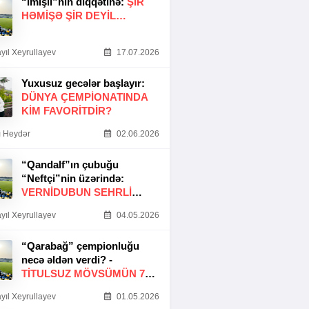
“İmişli”nin diqqətinə:
ŞIR
HƏMIŞƏ ŞIR DEYIL…
yıl Xeyrullayev
17.07.2026
Yuxusuz gecələr başlayır:
DÜNYA ÇEMPIONATINDA
KIM FAVORITDIR?
 Heydər
02.06.2026
“Qandalf”ın çubuğu
“Neftçi”nin üzərində:
VERNİDUBUN SEHRLİ
TOXUNUŞU
yıl Xeyrullayev
04.05.2026
“Qarabağ” çempionluğu
necə əldən verdi? -
TITULSUZ MÖVSÜMÜN 7
SƏBƏBI
yıl Xeyrullayev
01.05.2026