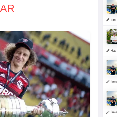
LAR
İsma
Hacı
İsma
İsma