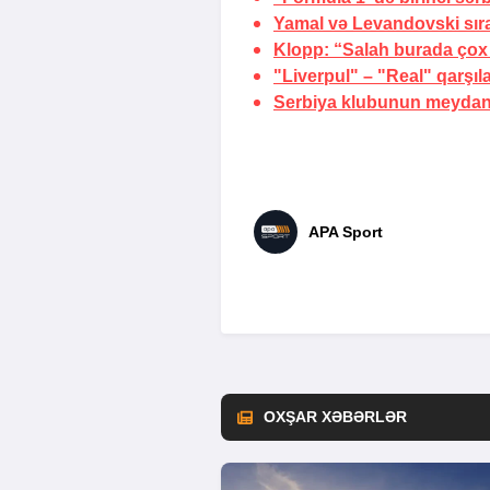
Yamal və Levandovski sır
Klopp:
“Salah burada çox
"Liverpul" – "Real" qarşı
Serbiya klubunun meydanç
APA Sport
OXŞAR XƏBƏRLƏR