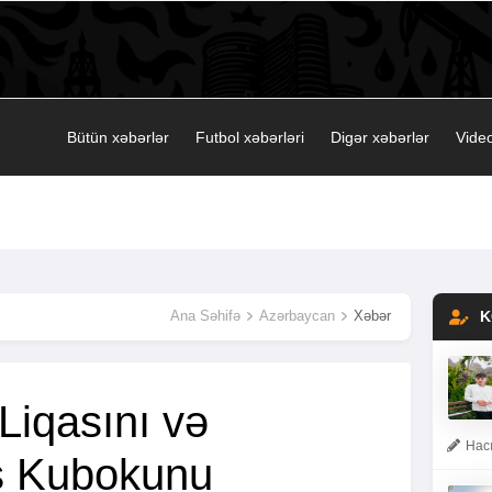
Bütün xəbərlər
Futbol xəbərləri
Digər xəbərlər
Video
Ana Səhifə
Azərbaycan
Xəbər
K
Liqasını və
Hacı
s Kubokunu