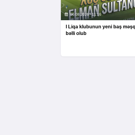
06.08.2026 - 11:16
I Liqa klubunun yeni baş məşq
bəlli olub