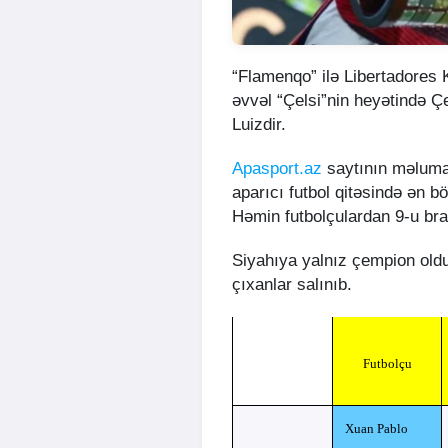
“Flamenqo” ilə Libertadores 
əvvəl “Çelsi”nin heyətində Çe
Luizdir.
Apasport.az
saytının məlumatı
aparıcı futbol qitəsində ən b
Həmin futbolçulardan 9-u brazi
Siyahıya yalnız çempion ol
çıxanlar salınıb.
Futbolçu
Xuan Pablo