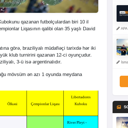
Kubokunu qazanan futbolçulardan biri 10 il
mpionlar Liqasının qalibi olan 35 yaşlı David
APA 
na görə, braziliyalı müdafiəçi tarixdə hər iki
öyük klub turnirini qazanan 12-ci oyunçudur.
liyalı, 3-ü isə argentinalıdır.
İsma
duğu mövsüm ən azı 1 oyunda meydana
Libertadores
Ölkəsi
Çempionlar Liqası
Kuboku
S
River Pleyt -