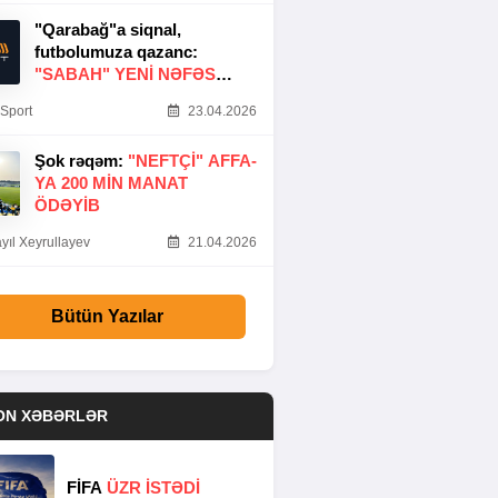
"Qarabağ"a siqnal,
futbolumuza qazanc:
"SABAH" YENI NƏFƏS
GƏTIRDI
Sport
23.04.2026
Şok rəqəm:
"NEFTÇI" AFFA-
YA 200 MIN MANAT
ÖDƏYIB
yıl Xeyrullayev
21.04.2026
Bütün Yazılar
ON XƏBƏRLƏR
FİFA
ÜZR İSTƏDİ