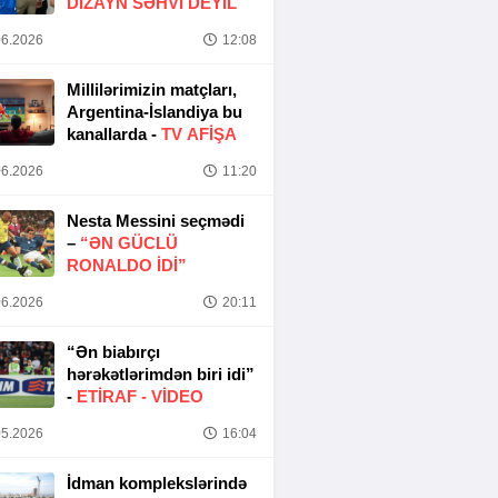
DIZAYN SƏHVI DEYIL
6.2026
12:08
Millilərimizin matçları,
Argentina-İslandiya bu
kanallarda -
TV AFİŞA
6.2026
11:20
Nesta Messini seçmədi
–
“ƏN GÜCLÜ
RONALDO IDI”
6.2026
20:11
“Ən biabırçı
hərəkətlərimdən biri idi”
-
ETIRAF -
VİDEO
5.2026
16:04
İdman komplekslərində