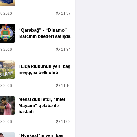
8.2026
11:57
“Qarabağ” - “Dinamo”
matçının biletləri satışda
8.2026
11:34
I Liqa klubunun yeni baş
məşqçisi bəlli olub
8.2026
11:16
Messi dubl etdi, “İnter
Mayami” qələbə ilə
başladı
8.2026
11:02
“Nyukasl”ın yeni baş