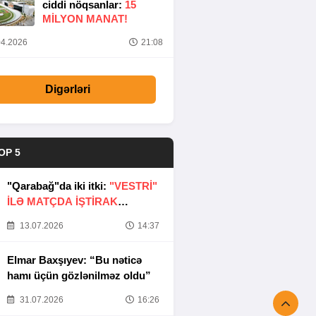
ciddi nöqsanlar:
15
MILYON MANAT!
4.2026
21:08
Digərləri
OP 5
"Qarabağ"da iki itki:
"VESTRİ"
İLƏ MATÇDA İŞTİRAK
ETMƏYƏCƏKLƏR
13.07.2026
14:37
Elmar Baxşıyev: “Bu nəticə
hamı üçün gözlənilməz oldu”
31.07.2026
16:26