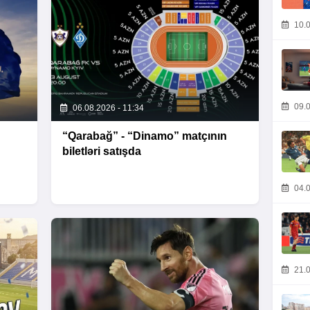
10.0
09.0
06.08.2026 - 11:34
“Qarabağ” - “Dinamo” matçının
biletləri satışda
04.0
21.0