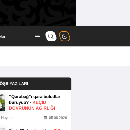
lar
ÖŞƏ YAZILARI
“Qarabağ”ı qara buludlar
bürüyüb? -
KEÇID
DÖVRÜNÜN AĞIRLIĞI
 Heydər
05.08.2026