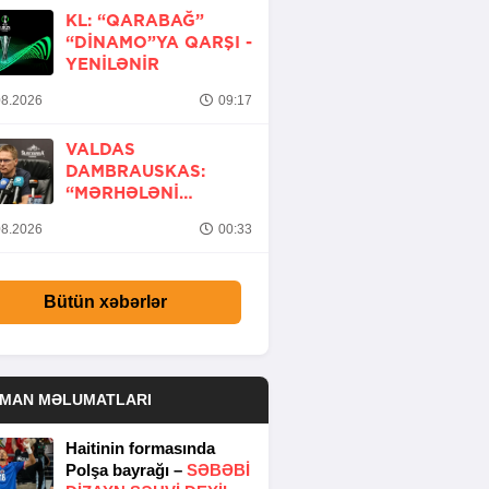
KL: “QARABAĞ”
“DINAMO”YA QARŞI -
YENİLƏNİR
8.2026
09:17
VALDAS
DAMBRAUSKAS:
“MƏRHƏLƏNI
KEÇMƏK ŞANSIMIZ
8.2026
00:33
VAR”
Bütün xəbərlər
DMAN MƏLUMATLARI
Haitinin formasında
Polşa bayrağı –
SƏBƏBI