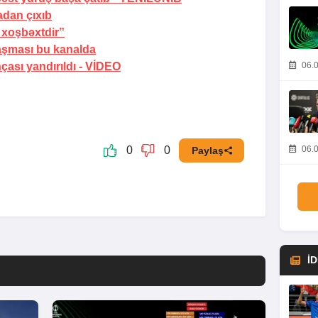
adan çıxıb
 xoşbəxtdir”
laşması bu kanalda
06.0
ası yandırıldı -
VİDEO
06.0
0
0
Paylaş
İ