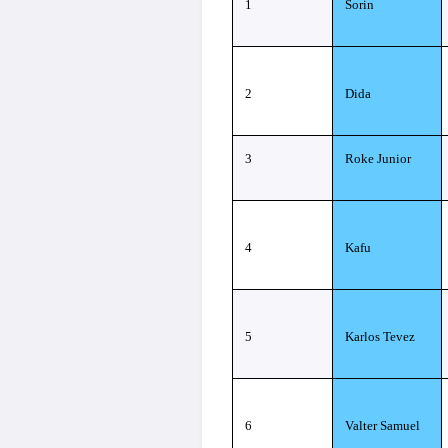
1
Sorin
2
Dida
3
Roke Junior
4
Kafu
5
Karlos Tevez
6
Valter Samuel