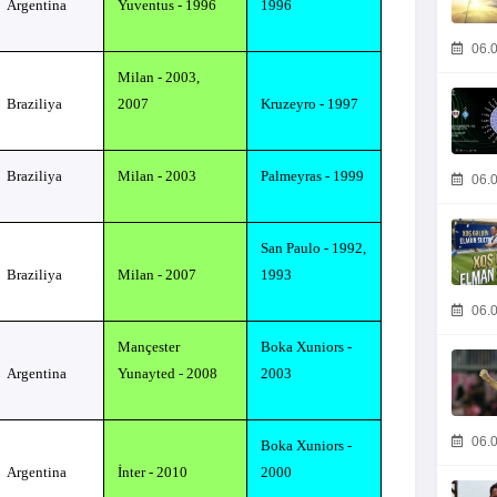
Argentina
Yuventus - 1996
1996
06.0
Milan
- 2003,
Braziliya
2007
Kruzeyro - 1997
Braziliya
Milan
- 2003
Palmeyras - 1999
06.0
San Paulo - 1992,
Braziliya
Milan
- 2007
1993
06.0
Mançester
Boka Xuniors -
Argentina
Yunayted - 2008
2003
06.0
Boka Xuniors -
Argentina
İnter - 2010
2000