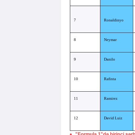
7
Ronaldinyo
8
Neymar
9
Danilo
10
Rafinta
11
Ramirez
12
David Luiz
"Formula 1"də birinci sər