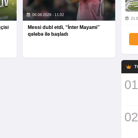
06.08.2026 - 11:02
21.0
çisi
Messi dubl etdi, “İnter Mayami”
qələbə ilə başladı
T
01
02