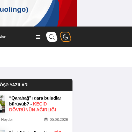
lar
ÖŞƏ YAZILARI
“Qarabağ”ı qara buludlar
bürüyüb? -
KEÇID
DÖVRÜNÜN AĞIRLIĞI
 Heydər
05.08.2026