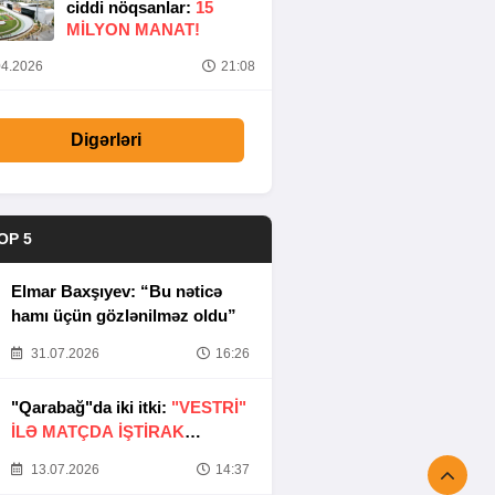
ciddi nöqsanlar:
15
MILYON MANAT!
4.2026
21:08
Digərləri
OP 5
Elmar Baxşıyev: “Bu nəticə
hamı üçün gözlənilməz oldu”
31.07.2026
16:26
"Qarabağ"da iki itki:
"VESTRİ"
İLƏ MATÇDA İŞTİRAK
ETMƏYƏCƏKLƏR
13.07.2026
14:37