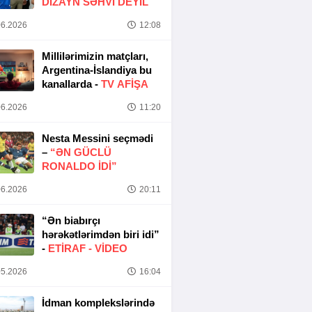
DIZAYN SƏHVI DEYIL
6.2026
12:08
Millilərimizin matçları,
Argentina-İslandiya bu
kanallarda -
TV AFİŞA
6.2026
11:20
Nesta Messini seçmədi
–
“ƏN GÜCLÜ
RONALDO IDI”
6.2026
20:11
“Ən biabırçı
hərəkətlərimdən biri idi”
-
ETIRAF -
VİDEO
5.2026
16:04
İdman komplekslərində