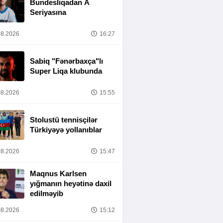
Bundesliqadan A
Seriyasına
8.2026
16:27
Sabiq "Fənərbaxça"lı
Super Liqa klubunda
8.2026
15:55
Stolustü tennisçilər
Türkiyəyə yollanıblar
8.2026
15:47
Maqnus Karlsen
yığmanın heyətinə daxil
edilməyib
8.2026
15:12