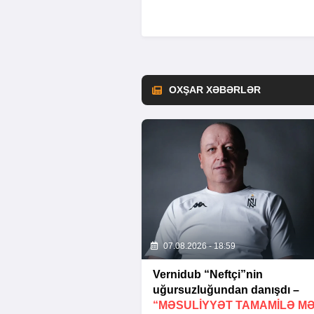
OXŞAR XƏBƏRLƏR
07.08.2026 - 18:59
Vernidub “Neftçi”nin
uğursuzluğundan danışdı –
“MƏSULIYYƏT TAMAMILƏ M