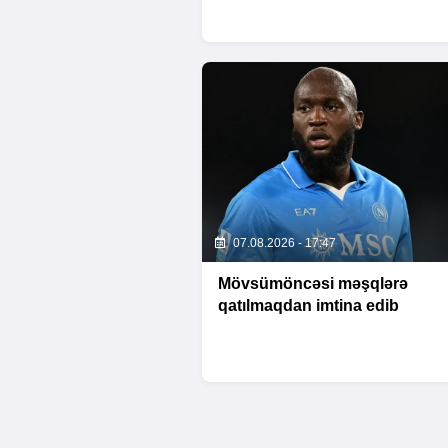
ÜZƏRIMDƏDIR”
07.08.2026 - 17:47
Mövsümöncəsi məşqlərə
qatılmaqdan imtina edib