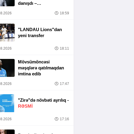
danışdı –
“MƏSULIYYƏT
8.2026
18:59
TAMAMILƏ MƏNIM
ÜZƏRIMDƏDIR”
"LANDAU Lions"dan
yeni transfer
8.2026
18:11
Mövsümöncəsi
məşqlərə qatılmaqdan
imtina edib
8.2026
17:47
"Zirə"də növbəti ayrılıq -
RƏSMİ
8.2026
17:16