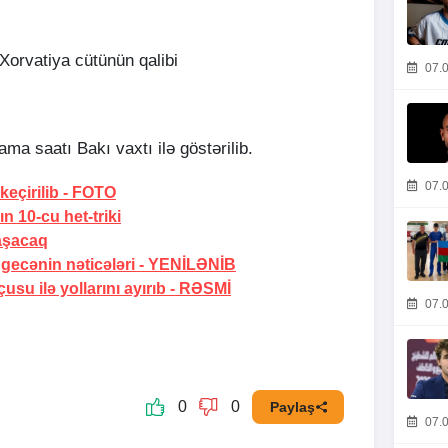
Xorvatiya cütünün qalibi
07.0
ma saatı Bakı vaxtı ilə göstərilib.
07.0
eçirilib -
FOTO
ın 10-cu het-triki
laşacaq
gecənin nəticələri -
YENİLƏNİB
usu ilə yollarını ayırıb -
RƏSMİ
07.0
0
0
Paylaş
07.0