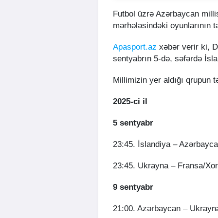
Futbol üzrə Azərbaycan milli
mərhələsindəki oyunlarının 
Apasport.az
xəbər verir ki, 
sentyabrın 5-də, səfərdə İsl
Millimizin yer aldığı qrupun t
2025-ci il
5 sentyabr
23:45. İslandiya – Azərbayc
23:45. Ukrayna – Fransa/Xorv
9 sentyabr
21:00. Azərbaycan – Ukrayn