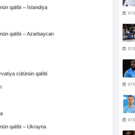
nün qalibi – İslandiya
07.0
ünün qalibi – Azərbaycan
07.0
rvatiya cütünün qalibi
07.0
n
ya
07.0
nün qalibi – Ukrayna