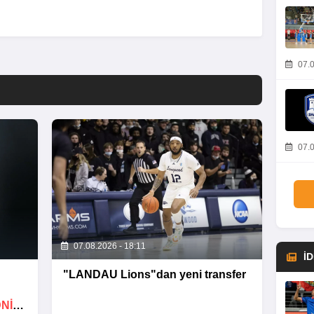
07.0
07.0
07.08.2026 - 18:11
İ
"LANDAU Lions"dan yeni transfer
ƏNIM