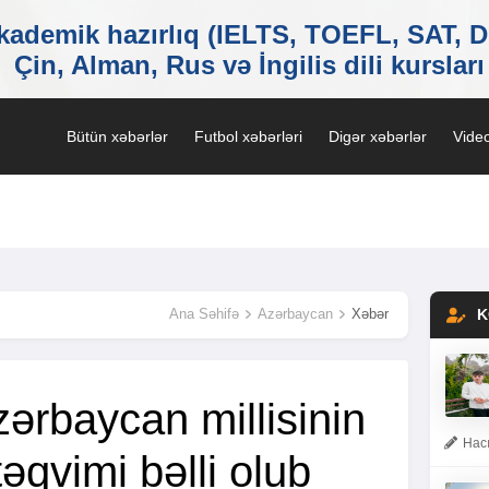
Bütün xəbərlər
Futbol xəbərləri
Digər xəbərlər
Video
Ana Səhifə
Azərbaycan
Xəbər
K
ərbaycan millisinin
Hacı
təqvimi bəlli olub