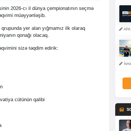
sinin 2026-cı il dünya çempionatının seçmə
təqvimi müəyyənləşib.
D qrupunda yer alan yığmamız ilk olaraq
APA 
aniyanın qonağı olacaq.
əqvimini sizə təqdim edirik:
İsma
an
atiya cütünün qalibi
S
a