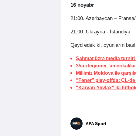
16 noyabr
21:00. Azərbaycan – Fransa/
21:00. Ukrayna - İslandiya
Qeyd edək ki, oyunların başla
Şahmat üzrə media turniri k
35-ci legioner: amerikalılar
Millimiz Moldova ilə qarşı
“Fənər” pley-offda: ÇL-də 
"Karvan-Yevlax" iki futbolç
APA Sport