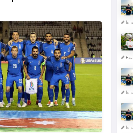
İsma
Hacı
İsma
İsma