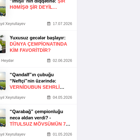
“İmişli”nin diqqətinə:
ŞIR
HƏMIŞƏ ŞIR DEYIL…
yıl Xeyrullayev
17.07.2026
Yuxusuz gecələr başlayır:
DÜNYA ÇEMPIONATINDA
KIM FAVORITDIR?
 Heydər
02.06.2026
“Qandalf”ın çubuğu
“Neftçi”nin üzərində:
VERNİDUBUN SEHRLİ
TOXUNUŞU
yıl Xeyrullayev
04.05.2026
“Qarabağ” çempionluğu
necə əldən verdi? -
TITULSUZ MÖVSÜMÜN 7
SƏBƏBI
yıl Xeyrullayev
01.05.2026