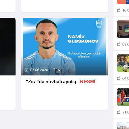
10.0
09.0
07.08.2026 - 17:16
04.0
"Zirə"də növbəti ayrılıq -
RƏSMİ
21.0