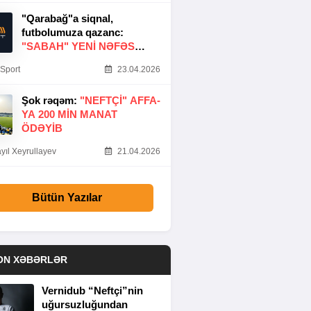
"Qarabağ"a siqnal,
futbolumuza qazanc:
"SABAH" YENI NƏFƏS
GƏTIRDI
Sport
23.04.2026
Şok rəqəm:
"NEFTÇI" AFFA-
YA 200 MIN MANAT
ÖDƏYIB
yıl Xeyrullayev
21.04.2026
Bütün Yazılar
ON XƏBƏRLƏR
Vernidub “Neftçi”nin
uğursuzluğundan