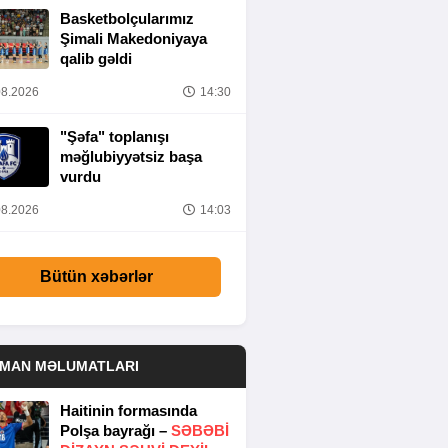
Basketbolçularımız
Şimali Makedoniyaya
qalib gəldi
8.2026
14:30
"Şəfa" toplanışı
məğlubiyyətsiz başa
vurdu
8.2026
14:03
Bütün xəbərlər
DMAN MƏLUMATLARI
Haitinin formasında
Polşa bayrağı –
SƏBƏBI