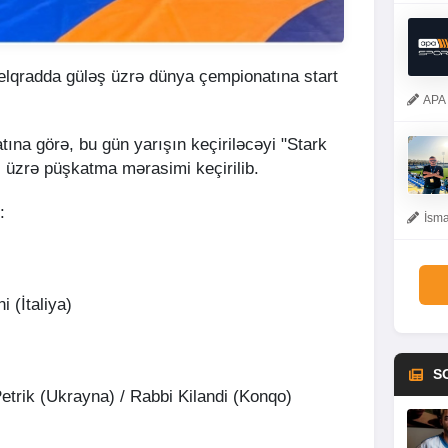
elqradda güləş üzrə dünya çempionatına start
APA 
ına görə, bu gün yarışın keçiriləcəyi "Stark
üzrə püşkatma mərasimi keçirilib.
:
İsma
 (İtaliya)
S
rik (Ukrayna) / Rabbi Kilandi (Konqo)