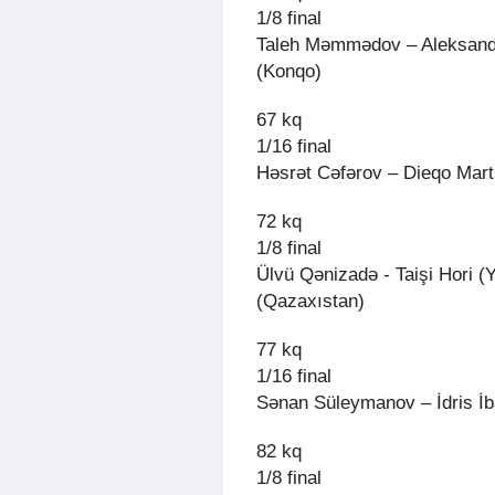
1/8 final
Taleh Məmmədov – Aleksandr
(Konqo)
67 kq
1/16 final
Həsrət Cəfərov – Dieqo Mart
72 kq
1/8 final
Ülvü Qənizadə - Taişi Hori 
(Qazaxıstan)
77 kq
1/16 final
Sənan Süleymanov – İdris İ
82 kq
1/8 final