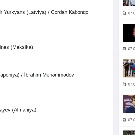
 Yurkyans (Latviya) / Cordan Kabonqo
07.0
ines (Meksika)
07.0
(Yaponiya) / İbrahim Məhəmmədov
07.0
bayev (Almaniya)
07.0