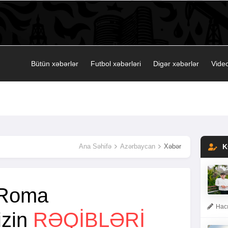
Bütün xəbərlər
Futbol xəbərləri
Digər xəbərlər
Video
Ana Səhifə
Azərbaycan
Xəbər
K
-Roma
Hacı
izin
RƏQIBLƏRI