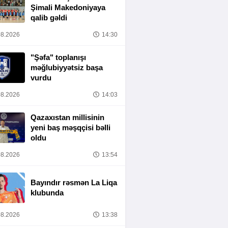
Şimali Makedoniyaya
qalib gəldi
8.2026
14:30
"Şəfa" toplanışı
məğlubiyyətsiz başa
vurdu
8.2026
14:03
Qazaxıstan millisinin
yeni baş məşqçisi bəlli
oldu
8.2026
13:54
Bayındır rəsmən La Liqa
klubunda
8.2026
13:38