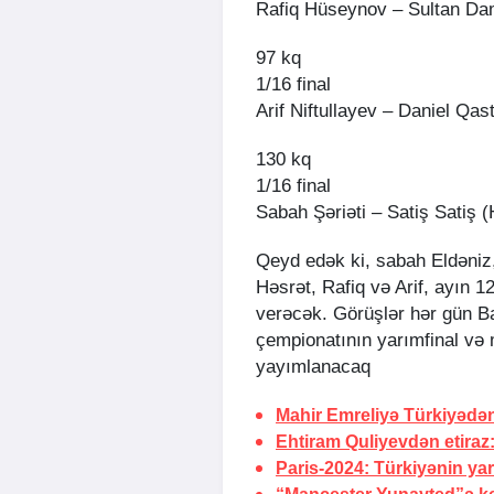
Rafiq Hüseynov – Sultan Dam
97 kq
1/16 final
Arif Niftullayev – Daniel Qast
130 kq
1/16 final
Sabah Şəriəti – Satiş Satiş (
Qeyd edək ki, sabah Eldəniz
Həsrət, Rafiq və Arif, ayın 
verəcək. Görüşlər hər gün B
çempionatının yarımfinal və 
yayımlanacaq
Mahir Emreliyə Türkiyədə
Ehtiram Quliyevdən etiraz
Paris-2024: Türkiyənin yarı