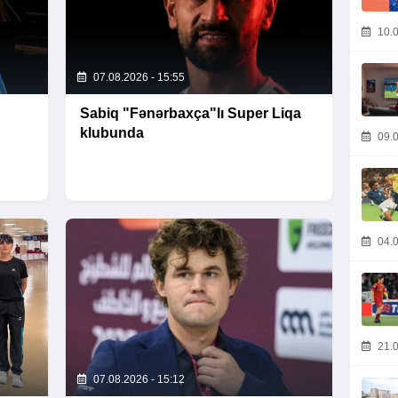
10.0
07.08.2026 - 15:55
Sabiq "Fənərbaxça"lı Super Liqa
klubunda
09.0
04.0
21.0
07.08.2026 - 15:12