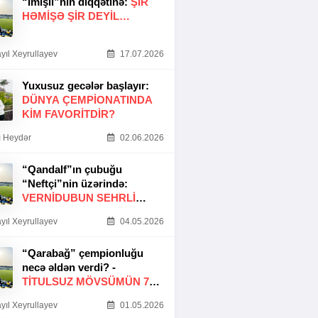
“İmişli”nin diqqətinə:
ŞIR
HƏMIŞƏ ŞIR DEYIL…
yıl Xeyrullayev
17.07.2026
Yuxusuz gecələr başlayır:
DÜNYA ÇEMPIONATINDA
KIM FAVORITDIR?
 Heydər
02.06.2026
“Qandalf”ın çubuğu
“Neftçi”nin üzərində:
VERNİDUBUN SEHRLİ
TOXUNUŞU
yıl Xeyrullayev
04.05.2026
“Qarabağ” çempionluğu
necə əldən verdi? -
TITULSUZ MÖVSÜMÜN 7
SƏBƏBI
yıl Xeyrullayev
01.05.2026