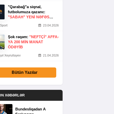
"Qarabağ"a siqnal,
futbolumuza qazanc:
"SABAH" YENI NƏFƏS
GƏTIRDI
Sport
23.04.2026
Şok rəqəm:
"NEFTÇI" AFFA-
YA 200 MIN MANAT
ÖDƏYIB
yıl Xeyrullayev
21.04.2026
Bütün Yazılar
ON XƏBƏRLƏR
Bundesliqadan A