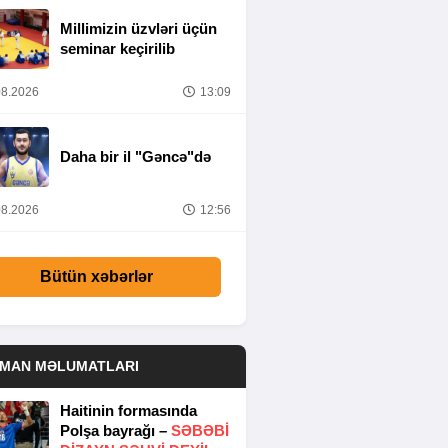
Millimizin üzvləri üçün
seminar keçirilib
8.2026
13:09
Daha bir il "Gəncə"də
8.2026
12:56
Bütün xəbərlər
DMAN MƏLUMATLARI
Haitinin formasında
Polşa bayrağı –
SƏBƏBI