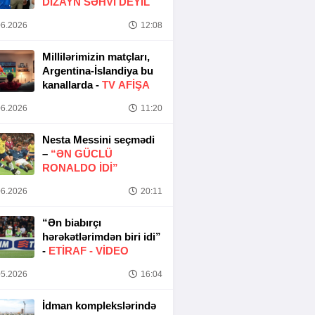
DIZAYN SƏHVI DEYIL
6.2026
12:08
Millilərimizin matçları,
Argentina-İslandiya bu
kanallarda -
TV AFİŞA
6.2026
11:20
Nesta Messini seçmədi
–
“ƏN GÜCLÜ
RONALDO IDI”
6.2026
20:11
“Ən biabırçı
hərəkətlərimdən biri idi”
-
ETIRAF -
VİDEO
5.2026
16:04
İdman komplekslərində