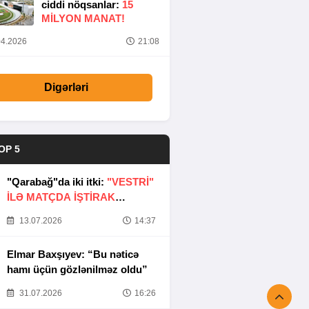
ciddi nöqsanlar:
15
MILYON MANAT!
4.2026
21:08
Digərləri
OP 5
"Qarabağ"da iki itki:
"VESTRİ"
İLƏ MATÇDA İŞTİRAK
ETMƏYƏCƏKLƏR
13.07.2026
14:37
Elmar Baxşıyev: “Bu nəticə
hamı üçün gözlənilməz oldu”
31.07.2026
16:26