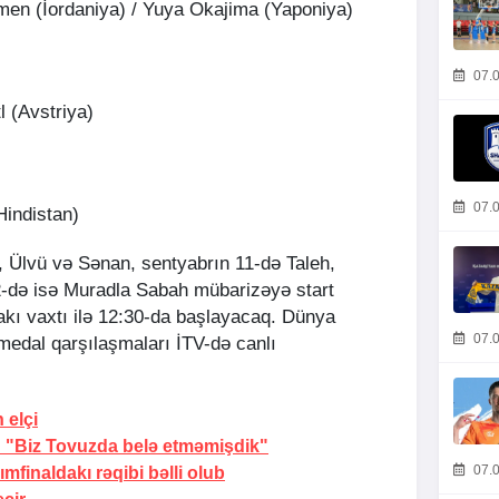
en (İordaniya) / Yuya Okajima (Yaponiya)
07.0
l (Avstriya)
07.0
Hindistan)
, Ülvü və Sənan, sentyabrın 11-də Taleh,
12-də isə Muradla Sabah mübarizəyə start
akı vaxtı ilə 12:30-da başlayacaq. Dünya
07.0
medal qarşılaşmaları İTV-də canlı
n
elçi
:
"Biz Tovuzda belə etməmişdik"
07.0
mfinaldakı rəqibi bəlli olub