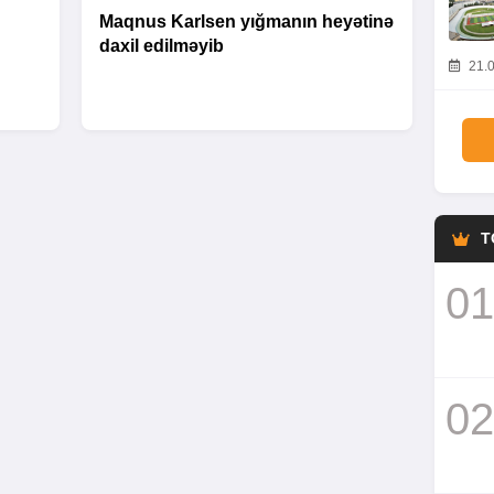
Maqnus Karlsen yığmanın heyətinə
daxil edilməyib
21.0
T
01
02