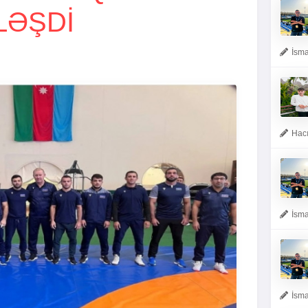
ƏŞDI
İsma
Hacı
İsma
İsma