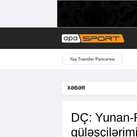
Yay Transfer Pəncərəsi
XƏBƏR
DÇ: Yunan
güləşçilərim