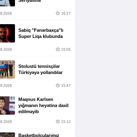
Seriyasına
8.2026
16:27
Sabiq "Fənərbaxça"lı
Super Liqa klubunda
8.2026
15:55
Stolustü tennisçilər
Türkiyəyə yollanıblar
8.2026
15:47
Maqnus Karlsen
yığmanın heyətinə daxil
edilməyib
8.2026
15:12
Basketbolçularımız