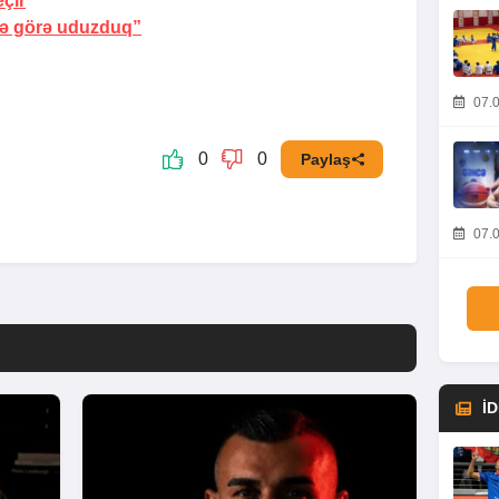
eçir
ərə görə uduzduq”
07.0
0
0
Paylaş
07.0
İ