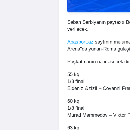
Sabah Serbiyanın paytaxtı B
veriləcək.
Apasport.az
saytının məlumat
Arena"da yunan-Roma güləşi 
Püşkatmanın nəticəsi belədir
55 kq
1/8 final
Eldəniz Əzizli – Covanni Freni
60 kq
1/8 final
Murad Məmmədov – Viktor Pet
63 kq