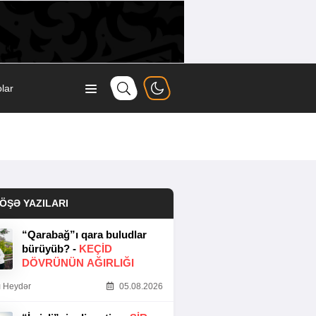
lar
ÖŞƏ YAZILARI
“Qarabağ”ı qara buludlar
bürüyüb? -
KEÇID
DÖVRÜNÜN AĞIRLIĞI
 Heydər
05.08.2026