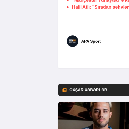
“Mançester Yunayted”ə
k
Halil Atlı: “Sıradan səhvl
APA Sport
OXŞAR XƏBƏRLƏR