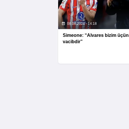
08.08.2026 - 14:18
Simeone: “Alvares bizim üçün
vacibdir”