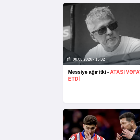
08.08.2026 - 15:02
Messiyə ağır itki -
ATASI VƏFA
ETDI