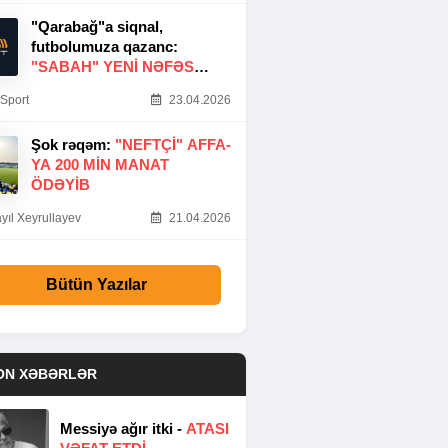
"Qarabağ"a siqnal,
futbolumuza qazanc:
"SABAH" YENI NƏFƏS
GƏTIRDI
Sport
23.04.2026
Şok rəqəm:
"NEFTÇI" AFFA-
YA 200 MIN MANAT
ÖDƏYIB
yıl Xeyrullayev
21.04.2026
Bütün Yazılar
ON XƏBƏRLƏR
Messiyə ağır itki -
ATASI