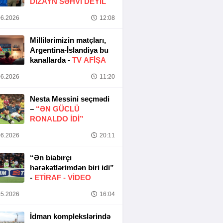
DIZAYN SƏHVI DEYIL
6.2026
12:08
Millilərimizin matçları,
Argentina-İslandiya bu
kanallarda -
TV AFİŞA
6.2026
11:20
Nesta Messini seçmədi
–
“ƏN GÜCLÜ
RONALDO IDI”
6.2026
20:11
“Ən biabırçı
hərəkətlərimdən biri idi”
-
ETIRAF -
VİDEO
5.2026
16:04
İdman komplekslərində