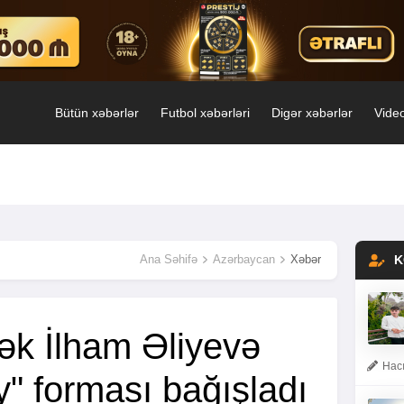
Bütün xəbərlər
Futbol xəbərləri
Digər xəbərlər
Video
Ana Səhifə
Azərbaycan
Xəbər
K
k İlham Əliyevə
Hacı
" forması bağışladı