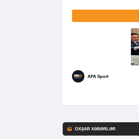
APA Sport
OXŞAR XƏBƏRLƏR