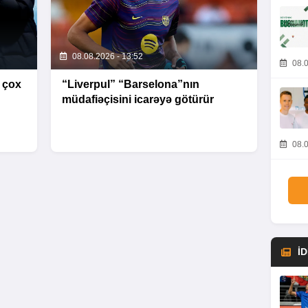
08.08.2026 - 13:52
08.0
 çox
“Liverpul” “Barselona”nın
müdafiəçisini icarəyə götürür
08.0
İ