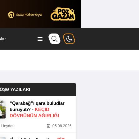
lar
ÖŞƏ YAZILARI
“Qarabağ”ı qara buludlar
bürüyüb? -
KEÇID
DÖVRÜNÜN AĞIRLIĞI
 Heydər
05.08.2026