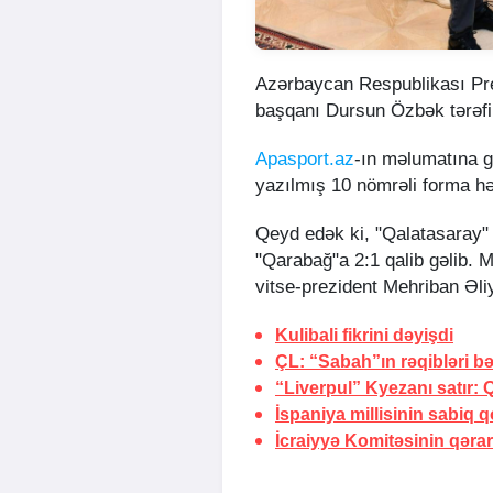
Azərbaycan Respublikası Pre
başqanı Dursun Özbək tərəfi
Apasport.az
-ın məlumatına g
yazılmış 10 nömrəli forma h
Qeyd edək ki, "Qalatasaray"
"Qarabağ"a 2:1 qalib gəlib. M
vitse-prezident Mehriban Əli
Kulibali
fikrini dəyişdi
ÇL: “Sabah”ın rəqibləri bəl
“Liverpul” Kyezanı satır:
Q
İspaniya millisinin sabiq 
İcraiyyə Komitəsinin qərar