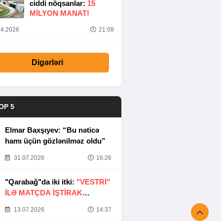
ciddi nöqsanlar:
15
MILYON MANAT!
4.2026
21:08
Digərləri
OP 5
Elmar Baxşıyev: “Bu nəticə
hamı üçün gözlənilməz oldu”
31.07.2026
16:26
"Qarabağ"da iki itki:
"VESTRİ"
İLƏ MATÇDA İŞTİRAK
ETMƏYƏCƏKLƏR
13.07.2026
14:37