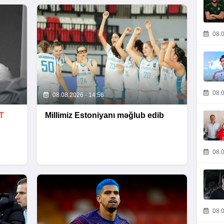
08.0
08.0
08.08.2026 - 14:56
T
Millimiz Estoniyanı məğlub edib
08.0
08.0