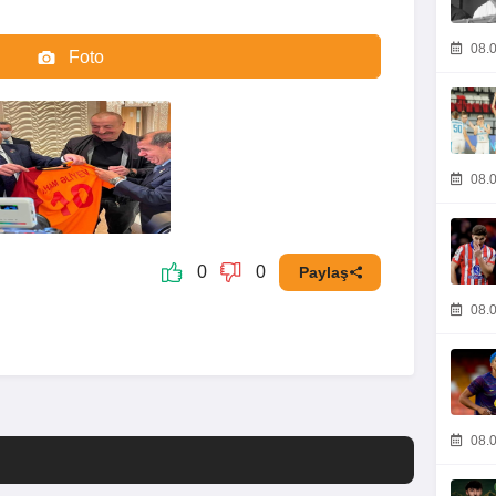
08.0
Foto
Video
08.0
0
0
Paylaş
08.0
08.0