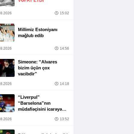
VƏFAT ETDI
8.2026
15:02
Millimiz Estoniyanı
məğlub edib
8.2026
14:56
Simeone: “Alvares
bizim üçün çox
vacibdir”
8.2026
14:18
“Liverpul”
“Barselona”nın
müdafiəçisini icarəyə
götürür
8.2026
13:52