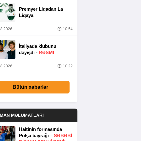
Premyer Liqadan La
Liqaya
8.2026
10:54
İtaliyada klubunu
dəyişdi -
RƏSMİ
8.2026
10:22
Bütün xəbərlər
DMAN MƏLUMATLARI
Haitinin formasında
Polşa bayrağı –
SƏBƏBI