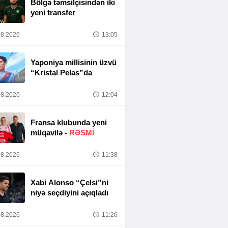
Bölgə təmsilçisindən iki
yeni transfer
8.2026
13:05
Yaponiya millisinin üzvü
“Kristal Pelas”da
8.2026
12:04
Fransa klubunda yeni
müqavilə -
RƏSMİ
8.2026
11:38
Xabi Alonso “Çelsi”ni
niyə seçdiyini açıqladı
8.2026
11:26