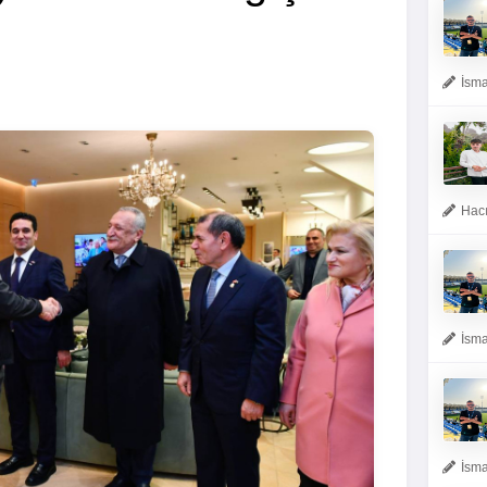
İsma
Hacı
İsma
İsma