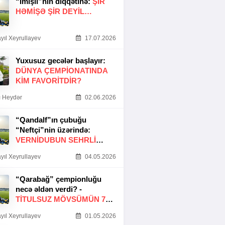
“İmişli”nin diqqətinə:
ŞIR
HƏMIŞƏ ŞIR DEYIL…
yıl Xeyrullayev
17.07.2026
Yuxusuz gecələr başlayır:
DÜNYA ÇEMPIONATINDA
KIM FAVORITDIR?
 Heydər
02.06.2026
“Qandalf”ın çubuğu
“Neftçi”nin üzərində:
VERNİDUBUN SEHRLİ
TOXUNUŞU
yıl Xeyrullayev
04.05.2026
“Qarabağ” çempionluğu
necə əldən verdi? -
TITULSUZ MÖVSÜMÜN 7
SƏBƏBI
yıl Xeyrullayev
01.05.2026