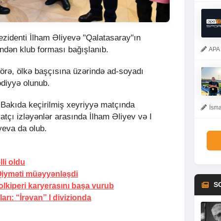
zidenti İlham Əliyevə "Qalatasaray"ın
ndən klub forması bağışlanıb.
APA 
örə, ölkə başçısına üzərində ad-soyadı
ədiyyə olunub.
 Bakıda keçirilmiş xeyriyyə matçında
İsma
atçı izləyənlər arasında İlham Əliyev və I
yeva da olub.
li oldu
iyməti müəyyənləşdi
S
qolkiperi karyerasını başa vurub
ları:
“İrəvan” I divizionda