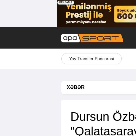
Yay Transfer Pəncərəsi
XƏBƏR
Dursun Özbə
"Qalatasaray