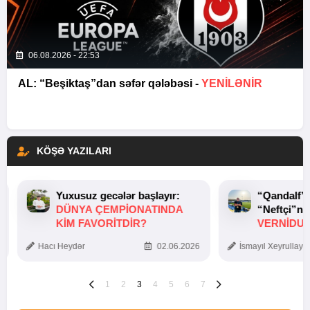
06.08.2026 - 22:53
AL: “Beşiktaş”dan səfər qələbəsi -
YENİLƏNİR
KÖŞƏ YAZILARI
Yuxusuz gecələr başlayır:
“Qandalf”
DÜNYA ÇEMPIONATINDA
“Neftçi”ni
KIM FAVORITDIR?
VERNİDUB
TOXUNUŞ
Hacı Heydər
02.06.2026
İsmayıl Xeyrullaye
1
2
3
4
5
6
7