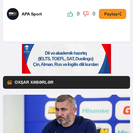
0
0
APA Sport
Paylaş
OXŞAR XƏBƏRLƏR