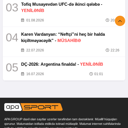
03
Tofiq Musayevdən UFC-də ikinci qələbə -
YENİLƏNİB
01.08.2026
20:52
04
Karen Vardanyan: “Neftçi”ni heç bir halda
kiçiltməyəcəyik” -
MÜSAHİBƏ
22.07.2026
22:26
05
DÇ-2026: Argentina finalda! -
YENİLƏNİB
16.07.2026
01:01
APA GROUP daxil olan saytlar uzerlər tərəfindən tam dəstəklənir. Müəllif hüquqları
qorunur. Məlumatdan istifadə etdikdə istinad mütləqdir. Məlumat internet səhifələrində