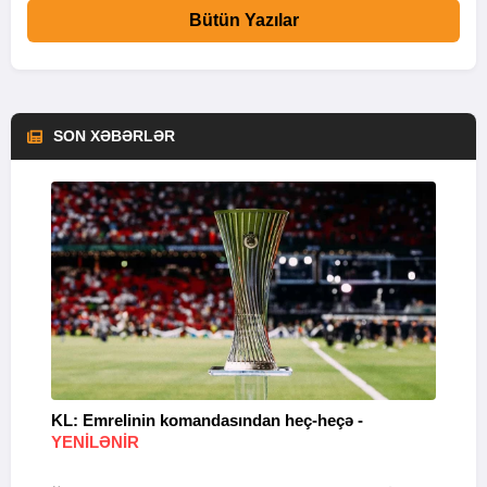
Bütün Yazılar
SON XƏBƏRLƏR
KL: Emrelinin komandasından heç-heçə -
A
YENİLƏNİR