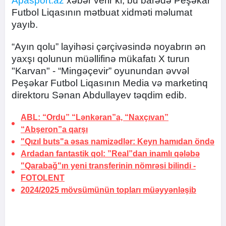
Apasport.az
xəbər verir ki, bu barədə Peşəkar
Futbol Liqasının mətbuat xidməti məlumat
yayıb.
“Ayın qolu” layihəsi çərçivəsində noyabrın ən
yaxşı qolunun müəllifinə mükafatı X turun
"Karvan" - “Mingəçevir” oyunundan əvvəl
Peşəkar Futbol Liqasının Media və marketinq
direktoru Sənan Abdullayev təqdim edib.
ABL: “Ordu” “Lənkəran”a, “Naxçıvan”
“Abşeron”a qarşı
"Qızıl buts"a əsas namizədlər:
Keyn hamıdan öndə
Ardadan fantastik qol:
”Real”dan inamlı qələbə
"Qarabağ"ın yeni transferinin nömrəsi bilindi -
FOTOLENT
2024/2025 mövsümünün topları müəyyənləşib