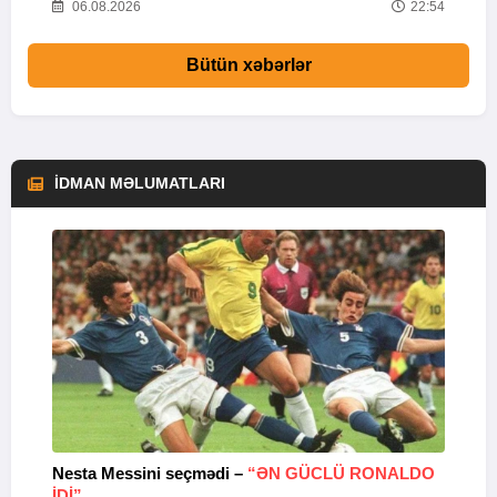
57
06.08.2026
22:54
Bütün xəbərlər
İDMAN MƏLUMATLARI
Nesta Messini seçmədi –
“ƏN GÜCLÜ RONALDO
“
IDI”
V