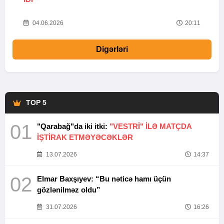
20
04.06.2026
20:11
Digərləri
TOP 5
01
"Qarabağ"da iki itki:
"VESTRİ" İLƏ MATÇDA
İŞTİRAK ETMƏYƏCƏKLƏR
13.07.2026
14:37
02
Elmar Baxşıyev: “Bu nəticə hamı üçün
gözlənilməz oldu”
31.07.2026
16:26