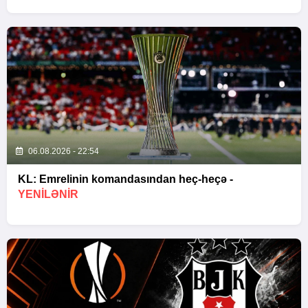
06.08.2026 - 22:54
KL: Emrelinin komandasından heç-heçə -
YENİLƏNİR