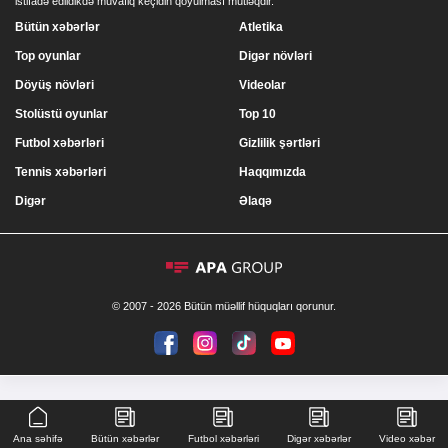
istifadə edildikdə müvafiq keçidin qoyulması mütləqdir.
Bütün xəbərlər
Atletika
Top oyunlar
Digər növləri
Döyüş növləri
Videolar
Stolüstü oyunlar
Top 10
Futbol xəbərləri
Gizlilik şərtləri
Tennis xəbərləri
Haqqımızda
Digər
Əlaqə
© 2007 - 2026 Bütün müəllif hüquqları qorunur.
Ana səhifə
Bütün xəbərlər
Futbol xəbərləri
Digər xəbərlər
Video xəbər