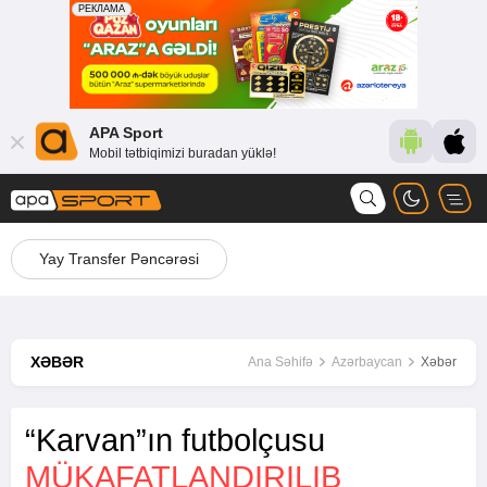
APA Sport
Mobil tətbiqimizi buradan yüklə!
Yay Transfer Pəncərəsi
XƏBƏR
Ana Səhifə
Azərbaycan
Xəbər
“Karvan”ın futbolçusu
MÜKAFATLANDIRILIB