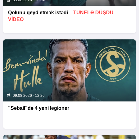
09.08.2026 - 13:34
Qolunu qeyd etmək istədi –
TUNELƏ DÜŞDÜ
-
VİDEO
09.08.2026 - 12:26
“Səbail”də 4 yeni legioner