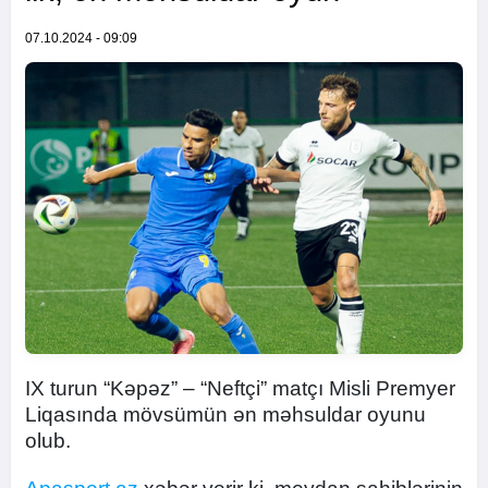
07.10.2024 - 09:09
IX turun “Kəpəz” – “Neftçi” matçı Misli Premyer
Liqasında mövsümün ən məhsuldar oyunu
olub.