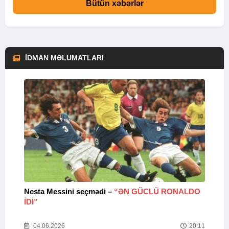
Bütün xəbərlər
İDMAN MƏLUMATLARI
Nesta Messini seçmədi –
“ƏN GÜCLÜ RONALDO
“
IDI”
V
20
04.06.2026
20:11