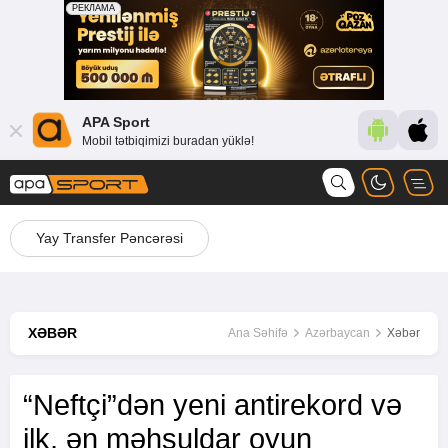
APA Sport
Mobil tətbiqimizi buradan yüklə!
Yay Transfer Pəncərəsi
XƏBƏR
Ana Səhifə
Azərbaycan
Xəbər
“Neftçi”dən yeni antirekord və
ilk, ən məhsuldar oyun