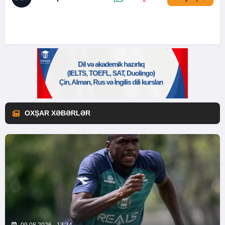
OXŞAR XƏBƏRLƏR