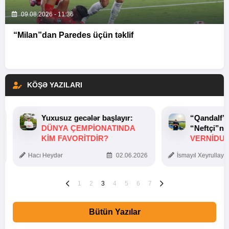
09.08.2026 - 11:36
“Milan”dan Paredes üçün təklif
KÖŞƏ YAZILARI
Yuxusuz gecələr başlayır:
“Qandalf”
DÜNYA ÇEMPIONATINDA
“Neftçi”ni
KIM FAVORITDIR?
VERNİDUB
TOXUNUŞ
Hacı Heydər
02.06.2026
İsmayıl Xeyrullaye
1
2
3
4
5
6
7
Bütün Yazılar