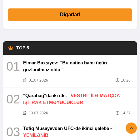
Digərləri
TOP 5
01
Elmar Baxşıyev: “Bu nəticə hamı üçün
gözlənilməz oldu”
31.07.2026
16:26
02
"Qarabağ"da iki itki:
"VESTRİ" İLƏ MATÇDA
İŞTİRAK ETMƏYƏCƏKLƏR
13.07.2026
14:37
03
Tofiq Musayevdən UFC-də ikinci qələbə -
YENİLƏNİB