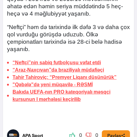
əhatə edən həmin seriya müddətində 5 heç-
heçə və 4 məğlubiyyət yaşanıb.
“Neftçi” həm də tarixində ilk dəfə 3 və daha çox
qol vurduğu görüşdə uduzub. Ölkə
çempionatları tarixində isə 28-ci belə hadisə
yaşanıb.
“Neftçi”nin sabiq futbolçusu vəfat etdi
“Araz-Naxçıvan”da braziliyalı müdafiəçi
Tahir Tahiroviç: “Premyer Liqanı düşünürük”
"Qəbələ"də yeni müqavilə -
RƏSMİ
Bakıda UEFA-nın PRO kateqoriyalı məşqçi
kursunun I mərhələsi keçirilib
0
0
APA Sport
Paylaş