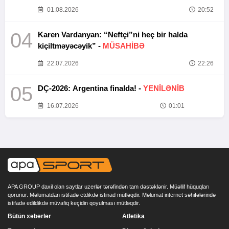
01.08.2026
20:52
04
Karen Vardanyan: “Neftçi”ni heç bir halda
kiçiltməyəcəyik” -
MÜSAHİBƏ
22.07.2026
22:26
05
DÇ-2026: Argentina finalda! -
YENİLƏNİB
16.07.2026
01:01
APA GROUP daxil olan saytlar uzerlər tərəfindən tam dəstəklənir. Müəllif hüquqları
qorunur. Məlumatdan istifadə etdikdə istinad mütləqdir. Məlumat internet səhifələrində
istifadə edildikdə müvafiq keçidin qoyulması mütləqdir.
Bütün xəbərlər
Atletika