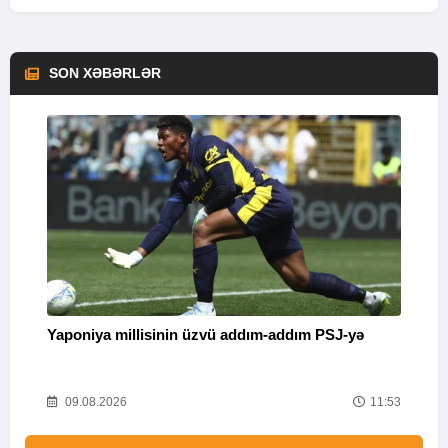
SON XƏBƏRLƏR
Yaponiya millisinin üzvü addım-addım PSJ-yə
“
26
09.08.2026
11:53