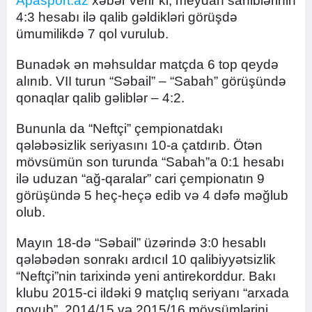
Apasport.az
xəbər verir ki, meydan sahiblərinin
4:3 hesabı ilə qalib gəldikləri görüşdə
ümumilikdə 7 qol vurulub.
Bunadək ən məhsuldar matçda 6 top qeydə
alınıb. VII turun “Səbail” – “Sabah” görüşündə
qonaqlar qalib gəliblər – 4:2.
Bununla da “Neftçi” çempionatdakı
qələbəsizlik seriyasını 10-a çatdırıb. Ötən
mövsümün son turunda “Sabah”a 0:1 hesabı
ilə uduzan “ağ-qaralar” cari çempionatın 9
görüşündə 5 heç-heçə edib və 4 dəfə məğlub
olub.
Mayın 18-də “Səbail” üzərində 3:0 hesablı
qələbədən sonrakı ardıcıl 10 qalibiyyətsizlik
“Neftçi”nin tarixində yeni antirekorddur. Bakı
klubu 2015-ci ildəki 9 matçlıq seriyanı “arxada
qoyub”. 2014/15 və 2015/16 mövsümlərini