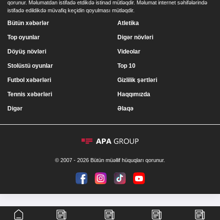
qorunur. Məlumatdan istifadə etdikdə istinad mütləqdir. Məlumat internet səhifələrində
istifadə edildikdə müvafiq keçidin qoyulması mütləqdir.
Bütün xəbərlər
Atletika
Top oyunlar
Digər növləri
Döyüş növləri
Videolar
Stolüstü oyunlar
Top 10
Futbol xəbərləri
Gizlilik şərtləri
Tennis xəbərləri
Haqqımızda
Digər
Əlaqə
© 2007 - 2026 Bütün müəllif hüquqları qorunur.