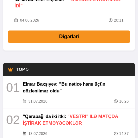
IDI”
V
20
04.06.2026
20:11
Digərləri
TOP 5
01
Elmar Baxşıyev: “Bu nəticə hamı üçün
gözlənilməz oldu”
31.07.2026
16:26
02
"Qarabağ"da iki itki:
"VESTRİ" İLƏ MATÇDA
İŞTİRAK ETMƏYƏCƏKLƏR
13.07.2026
14:37