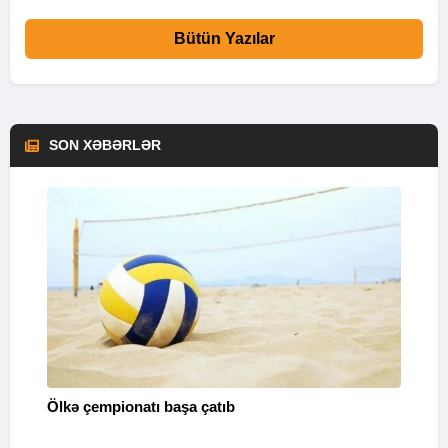
Bütün Yazılar
SON XƏBƏRLƏR
Ölkə çempionatı başa çatıb
T