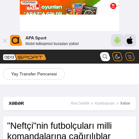
APA Sport
Mobil tətbiqimizi buradan yüklə!
Yay Transfer Pəncərəsi
XƏBƏR
Ana Səhifə
Azərbaycan
Xəbər
"Neftçi"nin futbolçuları milli
komandalarına çağırılıblar