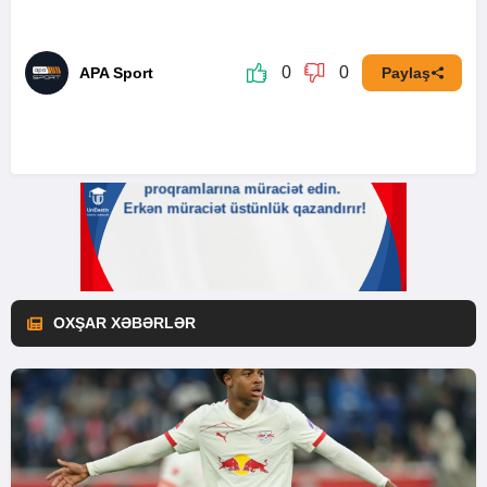
0
0
APA Sport
Paylaş
OXŞAR XƏBƏRLƏR