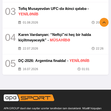
03
Tofiq Musayevdən UFC-də ikinci qələbə -
YENİLƏNİB
01.08.2026
20:52
04
Karen Vardanyan: “Neftçi”ni heç bir halda
kiçiltməyəcəyik” -
MÜSAHİBƏ
22.07.2026
22:26
05
DÇ-2026: Argentina finalda! -
YENİLƏNİB
16.07.2026
01:01
APA GROUP daxil olan saytlar uzerlər tərəfindən tam dəstəklənir. Müəllif hüquqları