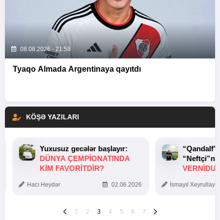
08.08.2026 - 21:58
Tyaqo Almada Argentinaya qayıtdı
KÖŞƏ YAZILARI
Yuxusuz gecələr başlayır:
“Qandalf”
DÜNYA ÇEMPIONATINDA
“Neftçi”ni
KIM FAVORITDIR?
VERNİDUB
TOXUNUŞ
Hacı Heydər
02.06.2026
İsmayıl Xeyrullaye
1
2
3
4
5
6
7