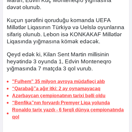
Martin, Edvin Kuç Monteneqro yığmasına
dəvət olunub.
Kuçun şərəfini qoruduğu komanda UEFA
Millətlər Liqasının Türkiyə və Uelslə oyunlarına
sifariş olunub. Lebon isə KONKAKAF Millətlər
Liqasında yığmasına kömək edəcək.
Qeyd edək ki, Kilan Sent Martin millisinin
heyətində 3 oyunda 1, Edvin Monteneqro
yığmasında 7 matçda 3 qol vurub.
"Fulhem" 35 milyon avroya müdafiəçi alıb
“Qarabağ”a ağır itki:
2 ay oynamayacaq
Azərbaycan çempionatının tarixi bəlli oldu
“Benfika”nın forvardı Premyer Liqa yolunda
Ronaldo tarix yazdı -
6 fərqli dünya çempionatında
qol