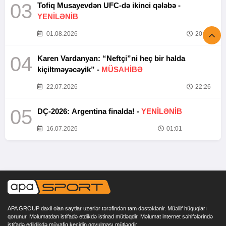
03
Tofiq Musayevdən UFC-də ikinci qələbə -
YENİLƏNİB
01.08.2026
20:52
04
Karen Vardanyan: “Neftçi”ni heç bir halda
kiçiltməyəcəyik” -
MÜSAHİBƏ
22.07.2026
22:26
05
DÇ-2026: Argentina finalda! -
YENİLƏNİB
16.07.2026
01:01
APA GROUP daxil olan saytlar uzerlər tərəfindən tam dəstəklənir. Müəllif hüquqları
qorunur. Məlumatdan istifadə etdikdə istinad mütləqdir. Məlumat internet səhifələrində
istifadə edildikdə müvafiq keçidin qoyulması mütləqdir.