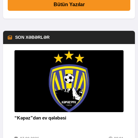
Bütün Yazılar
SON XƏBƏRLƏR
“Kəpəz”dən ev qələbəsi
Q
i