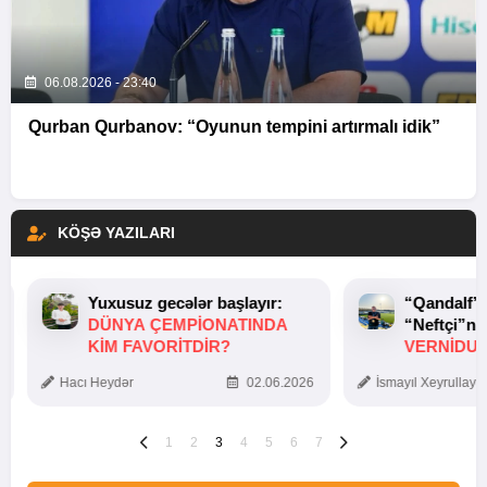
06.08.2026 - 23:40
Qurban Qurbanov: “Oyunun tempini artırmalı idik”
KÖŞƏ YAZILARI
Yuxusuz gecələr başlayır:
“Qandalf”
DÜNYA ÇEMPIONATINDA
“Neftçi”ni
KIM FAVORITDIR?
VERNİDUB
TOXUNUŞ
Hacı Heydər
02.06.2026
İsmayıl Xeyrullaye
1
2
3
4
5
6
7