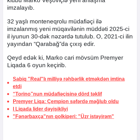
klubu Marko Veşoviçlə yeni anlaşma
imzalayıb.
32 yaşlı monteneqrolu müdafiəçi ilə
imzalanmış yeni müqavilənin müddəti 2025-ci
il iyunun 30-dək nəzərdə tutulub. O, 2021-ci ilin
yayından “Qarabağ”da çıxış edir.
Qeyd edək ki, Marko cari mövsüm Premyer
Liqada 6 oyun keçirib.
Sabiq "Real"lı milliyə rəhbərlik etməkdən imtina
etdi
“Torino”nun müdafiəçisinə
dörd təklif
Premyer Liqa: Çempion səfərdə məğlub oldu
I Liqada lider
dəyişikliyi
"Fənərbaxça"nın qolkiperi: "Üzr istəyirəm"