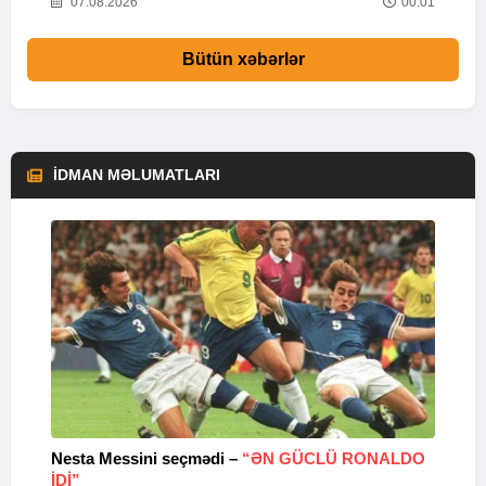
03
07.08.2026
00:01
Bütün xəbərlər
İDMAN MƏLUMATLARI
Nesta Messini seçmədi –
“ƏN GÜCLÜ RONALDO
“
IDI”
V