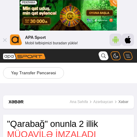
APA Sport
Mobil tətbiqimizi buradan yüklə!
Yay Transfer Pəncərəsi
XƏBƏR
Ana Səhifə
Azərbaycan
Xəbər
"Qarabağ" onunla 2 illik
MÜQAVILƏ IMZALADI