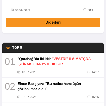
20
04.06.2026
20:11
Digərləri
TOP 5
01
"Qarabağ"da iki itki:
"VESTRİ" İLƏ MATÇDA
İŞTİRAK ETMƏYƏCƏKLƏR
13.07.2026
14:37
02
Elmar Baxşıyev: “Bu nəticə hamı üçün
gözlənilməz oldu”
31.07.2026
16:26